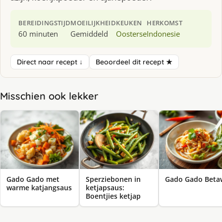
BEREIDINGSTIJD
MOEILIJKHEID
KEUKEN
HERKOMST
60 minuten
Gemiddeld
Oosterse
Indonesie
Direct naar recept ↓
Beoordeel dit recept ★
Misschien ook lekker
Gado Gado met
Sperziebonen in
Gado Gado Beta
warme katjangsaus
ketjapsaus:
Boentjies ketjap