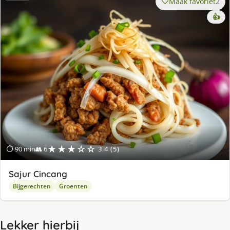
Maak favoriet
2
👍
★★★☆☆
⏱ 90 min
👥 6
3.4 (5)
Sajur Cincang
Bijgerechten
Groenten
Lekker hierbij