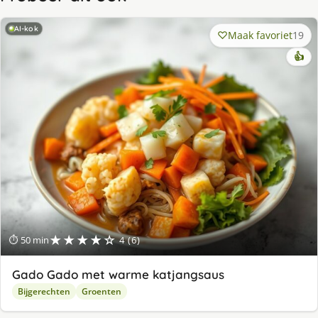
AI-kok
Maak favoriet
19
👍
★★★★☆
⏱ 50 min
4 (6)
Gado Gado met warme katjangsaus
Bijgerechten
Groenten