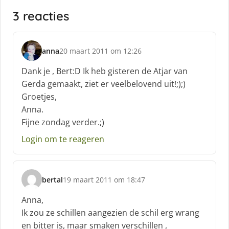
3 reacties
anna
20 maart 2011 om 12:26
s
c
Dank je , Bert:D Ik heb gisteren de Atjar van
h
Gerda gemaakt, ziet er veelbelovend uit!;);)
r
Groetjes,
e
Anna.
e
f
Fijne zondag verder.;)
:
Login om te reageren
bertal
19 maart 2011 om 18:47
s
c
Anna,
h
Ik zou ze schillen aangezien de schil erg wrang
r
en bitter is, maar smaken verschillen ,
e