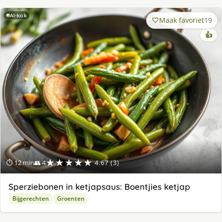
AI-kok
Maak favoriet
19
👍
★★★★★
⏱ 12 min
👥 4
4.67 (3)
Sperziebonen in ketjapsaus: Boentjies ketjap
Bijgerechten
Groenten