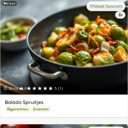
AI-kok
Maak favoriet
0
👍
★★★★★
⏱ 30 min
👥 4
5 (1)
Balado Spruitjes
Bijgerechten
Groenten