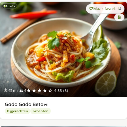
AI-kok
Maak favoriet
4
👍
★★★★☆
⏱ 45 min
👥 4
4.33 (3)
Gado Gado Betawi
Bijgerechten
Groenten