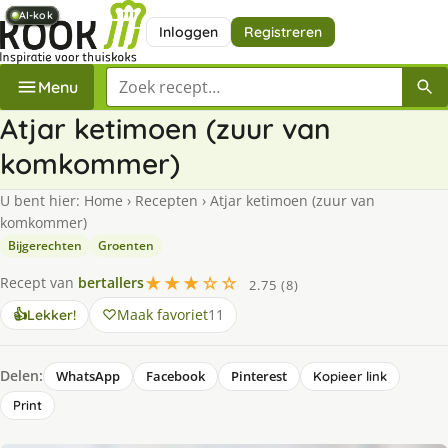
AI-kok
AI-kok
AI-kok
AI-kok
AI-kok
AI-kok
AI-kok
AI-kok
Inloggen
Registreren
Zoek een recept
Menu
Atjar ketimoen (zuur van
komkommer)
U bent hier:
Home
›
Recepten
›
Atjar ketimoen (zuur van
komkommer)
Bijgerechten
Groenten
★★★☆☆
Recept van
bertallers
2.75 (8)
Maak favoriet
11
👍
Lekker!
Delen:
WhatsApp
Facebook
Pinterest
Kopieer link
Print