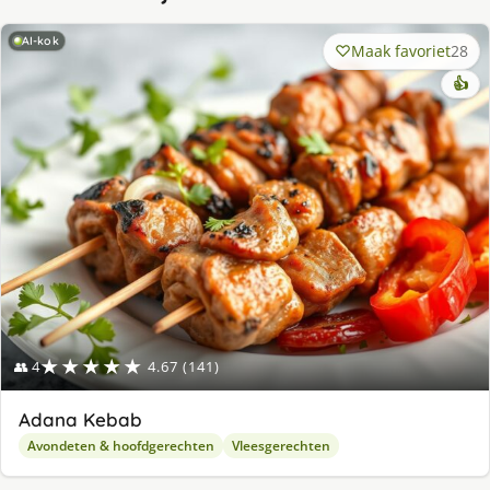
AI-kok
Maak favoriet
28
👍
★★★★★
👥 4
4.67 (141)
Adana Kebab
Avondeten & hoofdgerechten
Vleesgerechten