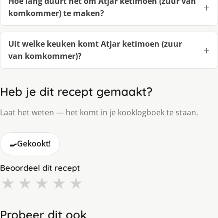
Hoe lang duurt het om Atjar ketimoen (zuur van
komkommer) te maken?
Uit welke keuken komt Atjar ketimoen (zuur
van komkommer)?
Heb je dit recept gemaakt?
Laat het weten — het komt in je kooklogboek te staan.
🍳
Gekookt!
Beoordeel dit recept
★
★
★
★
★
Probeer dit ook