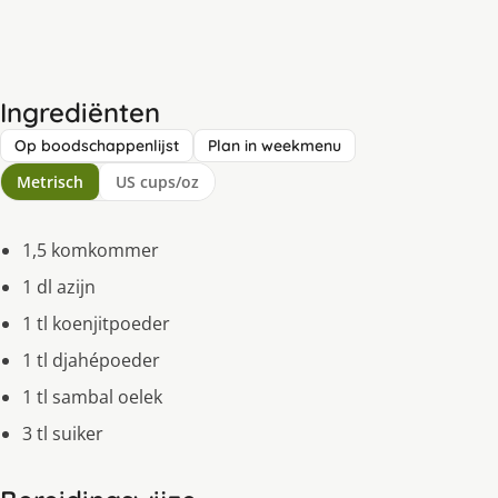
Ingrediënten
Op boodschappenlijst
Plan in weekmenu
Metrisch
US cups/oz
1,5 komkommer
1 dl azijn
1 tl koenjitpoeder
1 tl djahépoeder
1 tl sambal oelek
3 tl suiker