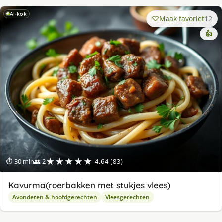
AI-kok
Maak favoriet
12
👍
★★★★★
⏱ 30 min
👥 2
4.64 (83)
Kavurma(roerbakken met stukjes vlees)
Avondeten & hoofdgerechten
Vleesgerechten