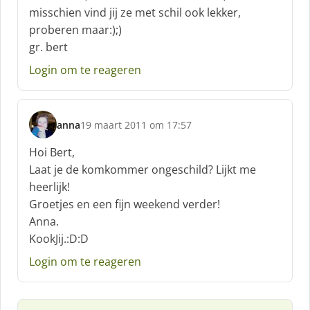
misschien vind jij ze met schil ook lekker,
e
f
proberen maar:);)
:
gr. bert
Login om te reageren
anna
19 maart 2011 om 17:57
s
c
Hoi Bert,
h
Laat je de komkommer ongeschild? Lijkt me
r
heerlijk!
e
Groetjes en een fijn weekend verder!
e
f
Anna.
:
KookJij.:D:D
Login om te reageren