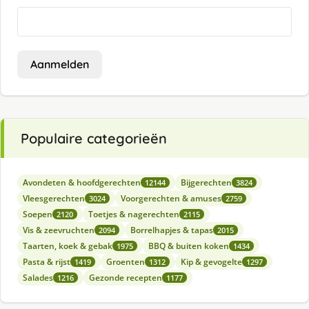
Aanmelden
Populaire categorieën
Avondeten & hoofdgerechten
Bijgerechten
12144
3824
Vleesgerechten
Voorgerechten & amuses
3024
2759
Soepen
Toetjes & nagerechten
2120
2115
Vis & zeevruchten
Borrelhapjes & tapas
2094
2015
Taarten, koek & gebak
BBQ & buiten koken
1975
1434
Pasta & rijst
Groenten
Kip & gevogelte
1419
1312
1297
Salades
Gezonde recepten
1216
1177