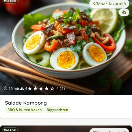
AI-kok
Maak favoriet
5
👍
★★★★☆
⏱ 15 min
👥 4
4 (2)
Salade Kampong
BBQ & buiten koken
Bijgerechten
AI-kok