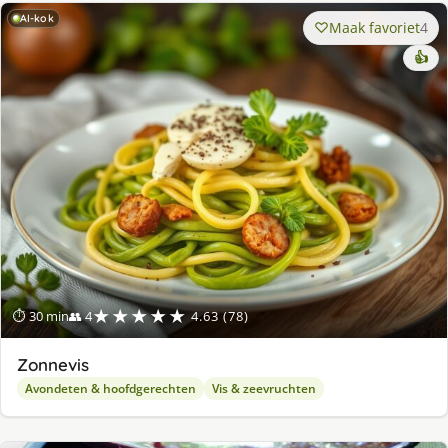
AI-kok
Maak favoriet
4
👍
★★★★★
⏱ 30 min
👥 4
4.63 (78)
Zonnevis
Avondeten & hoofdgerechten
Vis & zeevruchten