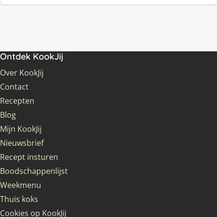
Ontdek KookJij
Over KookJij
Contact
Recepten
Blog
Mijn KookJij
Nieuwsbrief
Recept insturen
Boodschappenlijst
Weekmenu
Thuis koks
Cookies op KookJij