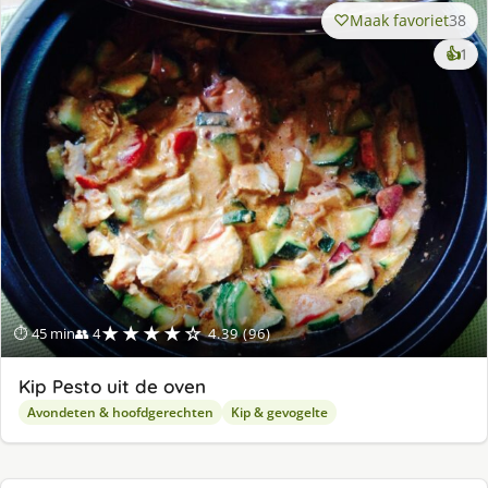
Maak favoriet
38
ke
👍
1
lek
ge
★★★★☆
⏱ 45 min
👥 4
4.39 (96)
Kip Pesto uit de oven
Avondeten & hoofdgerechten
Kip & gevogelte