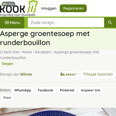
AI-kok
Inloggen
Registreren
Zoek een recept
Menu
Asperge groentesoep met
runderbouillon
U bent hier:
Home
›
Recepten
›
Asperge groentesoep met
runderbouillon
Soepen
Maak favoriet
0
Recept van
Wilmie
👍
Lekker!
Delen:
WhatsApp
Facebook
Pinterest
Kopieer link
Print