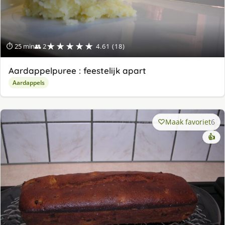
★★★★★
⏱ 25 min
👥 2
4.61 (18)
Aardappelpuree : feestelijk apart
Aardappels
Maak favoriet
6
👍