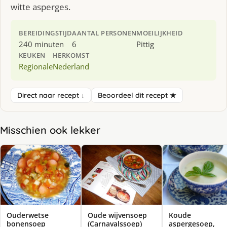
witte asperges.
BEREIDINGSTIJD
AANTAL PERSONEN
MOEILIJKHEID
240 minuten
6
Pittig
KEUKEN
HERKOMST
Regionale
Nederland
Direct naar recept ↓
Beoordeel dit recept ★
Misschien ook lekker
Ouderwetse
Oude wijvensoep
Koude
bonensoep
(Carnavalssoep)
aspergesoep,