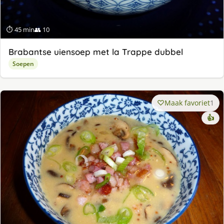
⏱ 45 min
👥 10
Brabantse uiensoep met la Trappe dubbel
Soepen
Maak favoriet
1
👍