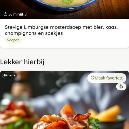
⏱ 30 min
👥 8
Stevige Limburgse mosterdsoep met bier, kaas,
champignons en spekjes
Soepen
Lekker hierbij
AI-kok
Maak favoriet
6
👍