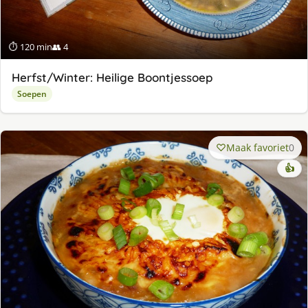
⏱ 120 min
👥 4
Herfst/Winter: Heilige Boontjessoep
Soepen
Maak favoriet
0
👍