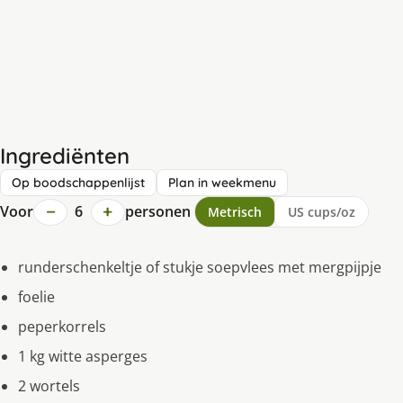
Ingrediënten
Op boodschappenlijst
Plan in weekmenu
−
+
Voor
6
personen
Metrisch
US cups/oz
runderschenkeltje of stukje soepvlees met mergpijpje
foelie
peperkorrels
1 kg witte asperges
2 wortels