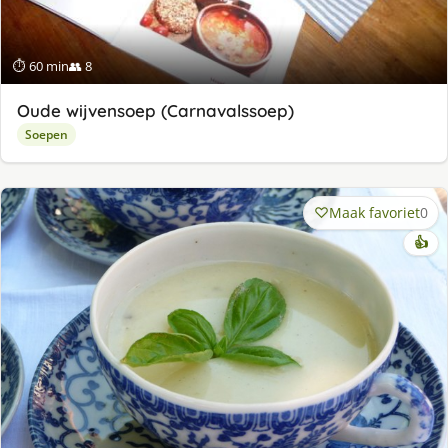
⏱ 60 min
👥 8
Oude wijvensoep (Carnavalssoep)
Soepen
Maak favoriet
0
👍