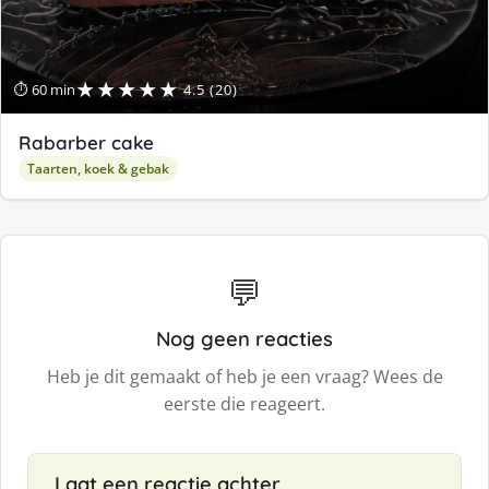
★★★★★
⏱ 60 min
4.5 (20)
Rabarber cake
Taarten, koek & gebak
💬
Nog geen reacties
Heb je dit gemaakt of heb je een vraag? Wees de
eerste die reageert.
Laat een reactie achter