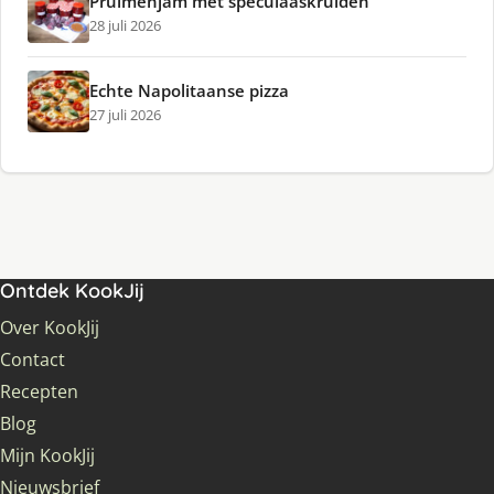
Pruimenjam met speculaaskruiden
28 juli 2026
Echte Napolitaanse pizza
27 juli 2026
Ontdek KookJij
Over KookJij
Contact
Recepten
Blog
Mijn KookJij
Nieuwsbrief