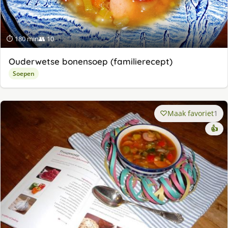
⏱ 180 min
👥 10
Ouderwetse bonensoep (familierecept)
Soepen
Maak favoriet
1
👍