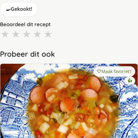
🍳
Gekookt!
Beoordeel dit recept
★
★
★
★
★
Probeer dit ook
Maak favoriet
1
👍