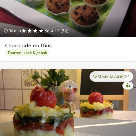
★★★★☆
⏱ 30 min
4.12 (52)
Chocolade muffins
Taarten, koek & gebak
Maak favoriet
21
👍