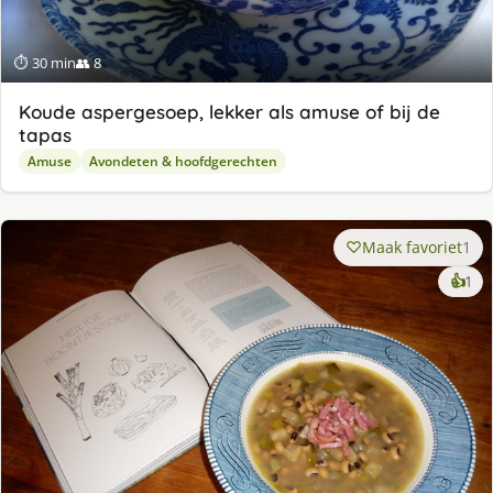
⏱ 30 min
👥 8
Koude aspergesoep, lekker als amuse of bij de
tapas
Amuse
Avondeten & hoofdgerechten
Maak favoriet
1
ke
👍
1
lek
ge