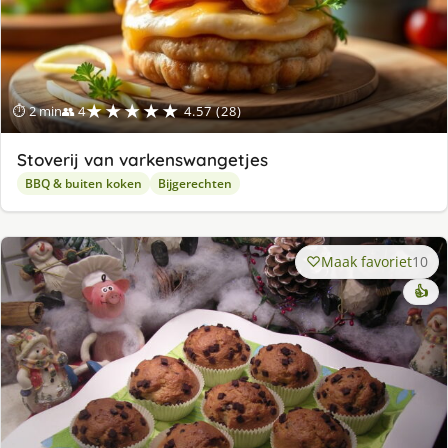
★★★★★
⏱ 2 min
👥 4
4.57 (28)
Stoverij van varkenswangetjes
BBQ & buiten koken
Bijgerechten
Maak favoriet
10
👍