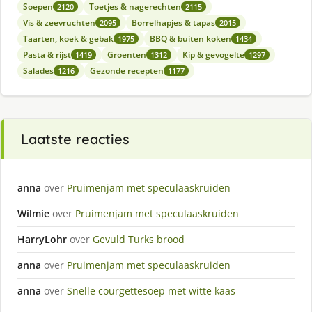
Soepen
Toetjes & nagerechten
2120
2115
Vis & zeevruchten
Borrelhapjes & tapas
2095
2015
Taarten, koek & gebak
BBQ & buiten koken
1975
1434
Pasta & rijst
Groenten
Kip & gevogelte
1419
1312
1297
Salades
Gezonde recepten
1216
1177
Laatste reacties
anna
over
Pruimenjam met speculaaskruiden
Wilmie
over
Pruimenjam met speculaaskruiden
HarryLohr
over
Gevuld Turks brood
anna
over
Pruimenjam met speculaaskruiden
anna
over
Snelle courgettesoep met witte kaas