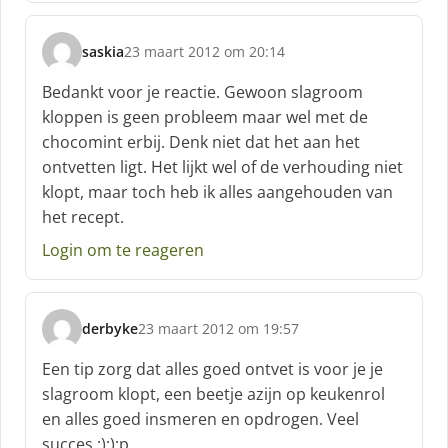
saskia
23 maart 2012 om 20:14
s
c
Bedankt voor je reactie. Gewoon slagroom
h
kloppen is geen probleem maar wel met de
r
chocomint erbij. Denk niet dat het aan het
e
ontvetten ligt. Het lijkt wel of de verhouding niet
e
f
klopt, maar toch heb ik alles aangehouden van
:
het recept.
Login om te reageren
derbyke
23 maart 2012 om 19:57
s
c
Een tip zorg dat alles goed ontvet is voor je je
h
slagroom klopt, een beetje azijn op keukenrol
r
en alles goed insmeren en opdrogen. Veel
e
succes :);):p
e