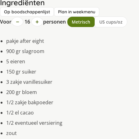
Ingrediënten
Op boodschappenlijst
Plan in weekmenu
−
+
Voor
16
personen
Metrisch
US cups/oz
pakje after eight
900 gr slagroom
5 eieren
150 gr suiker
3 zakje vanillesuiker
200 gr bloem
1/2 zakje bakpoeder
1/2 el cacao
1/2 eventueel versiering
zout