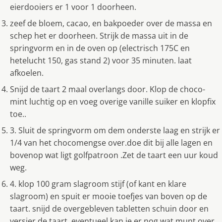
eierdooiers er 1 voor 1 doorheen.
zeef de bloem, cacao, en bakpoeder over de massa en
schep het er doorheen. Strijk de massa uit in de
springvorm en in de oven op (electrisch 175C en
hetelucht 150, gas stand 2) voor 35 minuten. laat
afkoelen.
Snijd de taart 2 maal overlangs door. Klop de choco-
mint luchtig op en voeg overige vanille suiker en klopfix
toe..
3. Sluit de springvorm om dem onderste laag en strijk er
1/4 van het chocomengse over.doe dit bij alle lagen en
bovenop wat ligt golfpatroon .Zet de taart een uur koud
weg.
4. klop 100 gram slagroom stijf (of kant en klare
slagroom) en spuit er mooie toefjes van boven op de
taart. snijd de overgebleven tabletten schuin door en
versier de taart. eventueel kan je er nog wat munt over