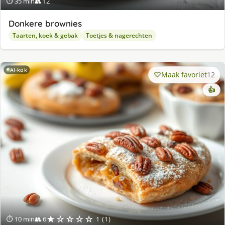
⏱ 35 min
👥 12
Donkere brownies
Taarten, koek & gebak
Toetjes & nagerechten
AI-kok
Maak favoriet
12
👍
★☆☆☆☆
⏱ 10 min
👥 6
1 (1)