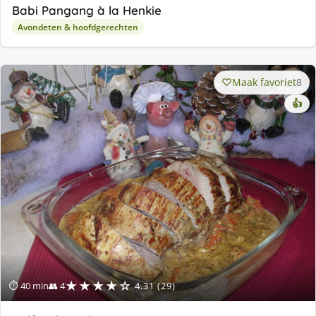
Babi Pangang à la Henkie
Avondeten & hoofdgerechten
Maak favoriet
8
👍
★★★★☆
⏱ 40 min
👥 4
4.31 (29)