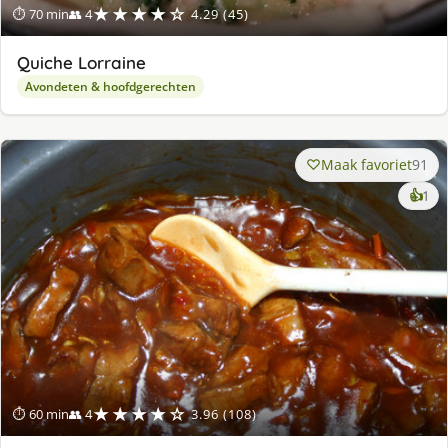
★★★★☆
⏱ 70 min
👥 4
4.29 (45)
Quiche Lorraine
Avondeten & hoofdgerechten
Maak favoriet
91
ke
👍
1
lek
ge
★★★★☆
⏱ 60 min
👥 4
3.96 (108)