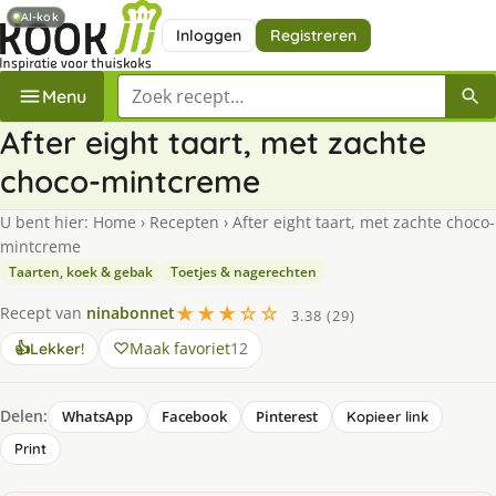
AI-kok
Inloggen
Registreren
Zoek een recept
Menu
After eight taart, met zachte
choco-mintcreme
U bent hier:
Home
›
Recepten
›
After eight taart, met zachte choco-
mintcreme
Taarten, koek & gebak
Toetjes & nagerechten
★★★☆☆
Recept van
ninabonnet
3.38 (29)
Maak favoriet
12
👍
Lekker!
Delen:
WhatsApp
Facebook
Pinterest
Kopieer link
Print