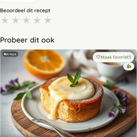
Beoordeel dit recept
★
★
★
★
★
Probeer dit ook
AI-kok
Maak favoriet
3
👍