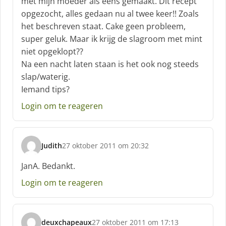
met mijn moeder als eens gemaakt. Dit recept
r
opgezocht, alles gedaan nu al twee keer!! Zoals
e
het beschreven staat. Cake geen probleem,
e
f
super geluk. Maar ik krijg de slagroom met mint
:
niet opgeklopt??
Na een nacht laten staan is het ook nog steeds
slap/waterig.
Iemand tips?
Login om te reageren
Judith
27 oktober 2011 om 20:32
s
c
JanA. Bedankt.
h
Login om te reageren
r
e
e
f
deuxchapeaux
27 oktober 2011 om 17:13
: