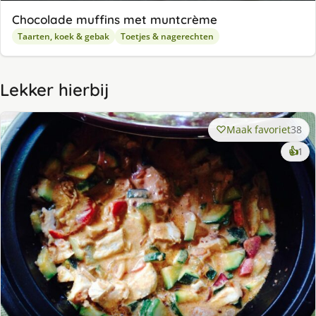
Chocolade muffins met muntcrème
Taarten, koek & gebak
Toetjes & nagerechten
Lekker hierbij
Maak favoriet
38
ke
👍
1
lek
ge