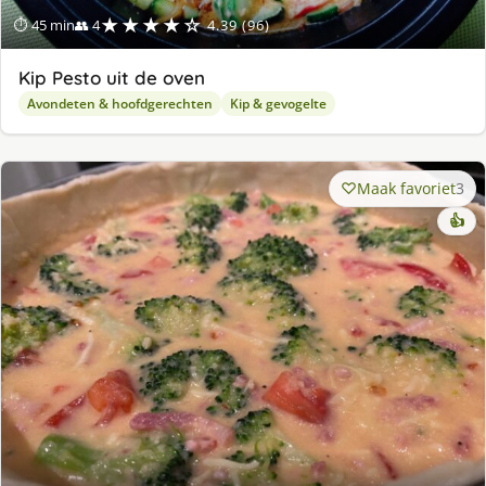
★★★★☆
⏱ 45 min
👥 4
4.39 (96)
Kip Pesto uit de oven
Avondeten & hoofdgerechten
Kip & gevogelte
Maak favoriet
3
👍