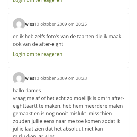
wies
10 oktober 2009 om 20:25
s
c
en ik heb zelfs foto’s van de taarten die ik maak
h
ook van de after-eight
r
e
Login om te reageren
e
f
:
wies
10 oktober 2009 om 20:23
s
c
hallo dames.
h
vraag me af of het echt zo moeilijk is om ’n after-
r
eighttaartt te maken. heb hem meerdere malen
e
gemaakt en is nog nooit mislukt. misschien
e
f
zouden jullie eens naar me toe komen zodat ik
:
jullie laat zien dat het absoluut niet kan
mislukken. gr wies