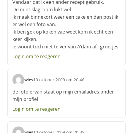
f
Vandaar dat ik een ander recept gebruik.
:
De mint slagroom lukt wel.
Ik maak binnekort weer een cake en dan post ik
er wel een foto van.
Ik ben gek op koken wie weet kom ik echt een
keer kijken.
Je woont toch niet te ver van A’dam af.. groetjes
Login om te reageren
wies
10 oktober 2009 om 20:46
s
c
de foto ervan staat op mijn emailadres onder
h
mijn profiel
r
e
Login om te reageren
e
f
:
wies
10 oktober 2009 om 20:35