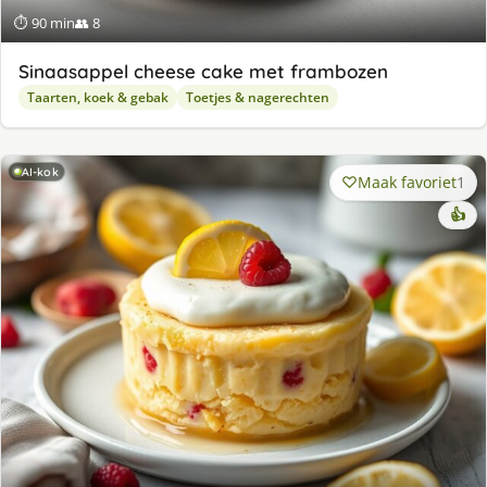
⏱ 90 min
👥 8
Sinaasappel cheese cake met frambozen
Taarten, koek & gebak
Toetjes & nagerechten
AI-kok
Maak favoriet
1
👍