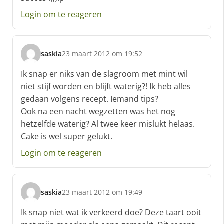
f
Login om te reageren
:
saskia
23 maart 2012 om 19:52
s
c
Ik snap er niks van de slagroom met mint wil
h
niet stijf worden en blijft waterig?! Ik heb alles
r
gedaan volgens recept. Iemand tips?
e
Ook na een nacht wegzetten was het nog
e
f
hetzelfde waterig? Al twee keer mislukt helaas.
:
Cake is wel super gelukt.
Login om te reageren
saskia
23 maart 2012 om 19:49
s
c
Ik snap niet wat ik verkeerd doe? Deze taart ooit
h