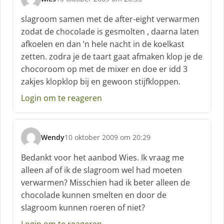
s
c
slagroom samen met de after-eight verwarmen
h
zodat de chocolade is gesmolten , daarna laten
r
afkoelen en dan ’n hele nacht in de koelkast
e
zetten. zodra je de taart gaat afmaken klop je de
e
f
chocoroom op met de mixer en doe er idd 3
:
zakjes klopklop bij en gewoon stijfkloppen.
Login om te reageren
Wendy
10 oktober 2009 om 20:29
s
c
Bedankt voor het aanbod Wies. Ik vraag me
h
alleen af of ik de slagroom wel had moeten
r
verwarmen? Misschien had ik beter alleen de
e
chocolade kunnen smelten en door de
e
f
slagroom kunnen roeren of niet?
:
Login om te reageren