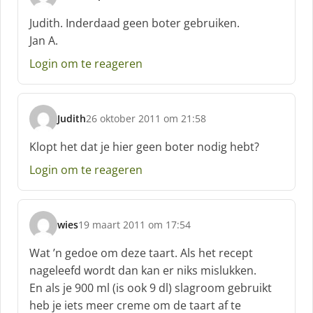
s
c
Judith. Inderdaad geen boter gebruiken.
h
Jan A.
r
e
Login om te reageren
e
f
:
Judith
26 oktober 2011 om 21:58
s
c
Klopt het dat je hier geen boter nodig hebt?
h
Login om te reageren
r
e
e
f
wies
19 maart 2011 om 17:54
:
s
c
Wat ’n gedoe om deze taart. Als het recept
h
nageleefd wordt dan kan er niks mislukken.
r
En als je 900 ml (is ook 9 dl) slagroom gebruikt
e
heb je iets meer creme om de taart af te
e