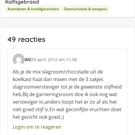
Kalfsgebraad
Avondeten & hoofdgerechten
Ovenschotels & eenpans
49 reacties
Wil
29 april 2012 om 11:08
s
c
Als je de mix slagroom/chocolade uit de
h
koelkast haal dan mixen met de 3 zakjes
r
slagroomversteviger tot je de gewenste stijfheid
e
heb.Bij de garneringsroom doe ik ook nog wat
e
f
versteviger in,anders loopt het er zo af als het
:
niet goed stijf is.En wat geconfijte vruchten doet
het gezicht ook goed.;)
Login om te reageren