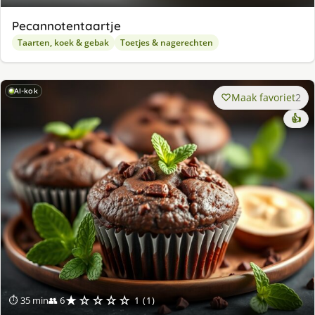
Pecannotentaartje
Taarten, koek & gebak
Toetjes & nagerechten
AI-kok
Maak favoriet
2
👍
★☆☆☆☆
⏱ 35 min
👥 6
1 (1)