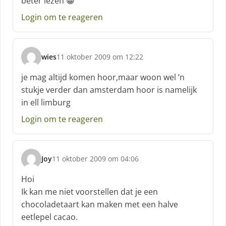
beter lezen 😀
e
f
Login om te reageren
:
wies
11 oktober 2009 om 12:22
s
c
je mag altijd komen hoor,maar woon wel ’n
h
stukje verder dan amsterdam hoor is namelijk
r
in ell limburg
e
e
Login om te reageren
f
:
Joy
11 oktober 2009 om 04:06
s
c
Hoi
h
Ik kan me niet voorstellen dat je een
r
chocoladetaart kan maken met een halve
e
eetlepel cacao.
e