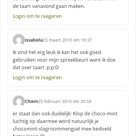
de taart vanavond gaan maken.
e
f
Login om te reageren
:
issabiela
23 maart 2010 om 19:37
s
c
Ik vind het erg leuk ik kan het ook goed
h
gebruiken voor mijn spreekbeurt want ik doe
r
dat over taart :p:p:D
e
e
Login om te reageren
f
:
Chiem
25 februari 2010 om 20:59
s
c
er staat dan ook duidelijk: Klop de choco-mint
h
luchtig op daarmee word natuurlijk je
r
chocomint-slagroommengsel mee bedoeld
e