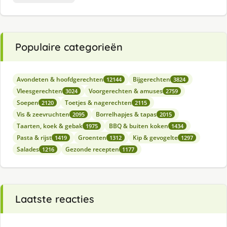
Populaire categorieën
Avondeten & hoofdgerechten
Bijgerechten
12144
3824
Vleesgerechten
Voorgerechten & amuses
3024
2759
Soepen
Toetjes & nagerechten
2120
2115
Vis & zeevruchten
Borrelhapjes & tapas
2095
2015
Taarten, koek & gebak
BBQ & buiten koken
1975
1434
Pasta & rijst
Groenten
Kip & gevogelte
1419
1312
1297
Salades
Gezonde recepten
1216
1177
Laatste reacties