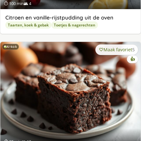
⏱ 100 min
👥 4
Citroen en vanille-rijstpudding uit de oven
Taarten, koek & gebak
Toetjes & nagerechten
AI-kok
Maak favoriet
5
👍