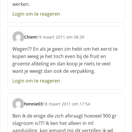
f
werken.
:
Login om te reageren
Chiem
19 maart 2011 om 08:39
s
c
Wegen?? En als je geen zin hebt om het eerst te
h
kopen weeg je het toch even bij de fruit en
r
groente afdeling en dan koop je niets te veel
e
want je weegt dan ook de verpakking.
e
f
Login om te reageren
:
hennie03
18 maart 2011 om 17:54
s
c
Ben ik de enige die zich afvraagt hoeveel 900 gr
h
slagroom is??? Ik ken het alleen in ml
r
aanduiding. kan iemand mij dit vertellen ik wil
e