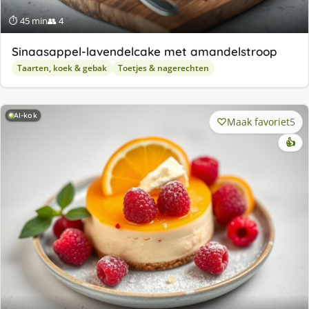
⏱ 45 min
👥 4
Sinaasappel-lavendelcake met amandelstroop
Taarten, koek & gebak
Toetjes & nagerechten
AI-kok
Maak favoriet
5
👍