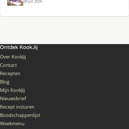
28 juli 2026
Ontdek KookJij
Over KookJij
Contact
Recepten
Blog
Mijn KookJij
Nieuwsbrief
Recept insturen
Boodschappenlijst
Weekmenu