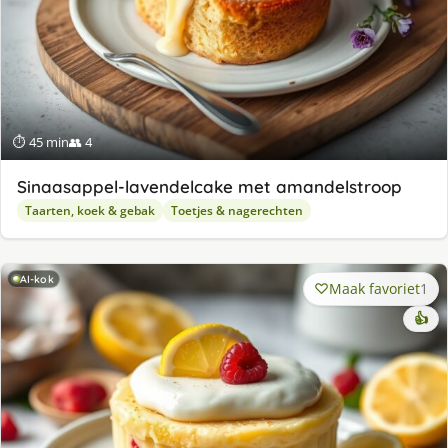
⏱ 45 min
👥 4
Sinaasappel-lavendelcake met amandelstroop
Taarten, koek & gebak
Toetjes & nagerechten
AI-kok
Maak favoriet
1
👍