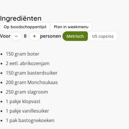
Ingrediënten
Op boodschappenlijst
Plan in weekmenu
−
+
Voor
8
personen
Metrisch
US cups/oz
150 gram boter
2 eetl. abrikozenjam
150 gram basterdsuiker
200 gram Monchoukaas
250 gram slagroom
1 pakje klopvast
1 pakje vanillesuiker
1 pak bastognekoeken