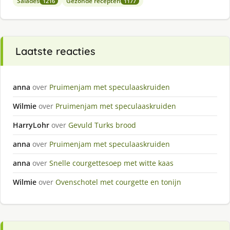
Salades
Gezonde recepten
1216
1177
Laatste reacties
anna
over
Pruimenjam met speculaaskruiden
Wilmie
over
Pruimenjam met speculaaskruiden
HarryLohr
over
Gevuld Turks brood
anna
over
Pruimenjam met speculaaskruiden
anna
over
Snelle courgettesoep met witte kaas
Wilmie
over
Ovenschotel met courgette en tonijn