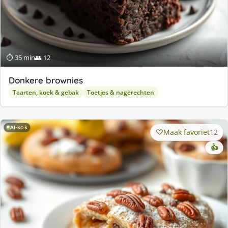
⏱ 35 min
👥 12
Donkere brownies
Taarten, koek & gebak
Toetjes & nagerechten
AI-kok
Maak favoriet
12
👍