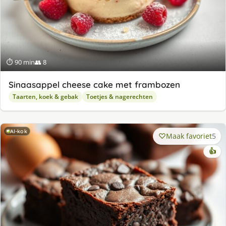
⏱ 90 min
👥 8
Sinaasappel cheese cake met frambozen
Taarten, koek & gebak
Toetjes & nagerechten
AI-kok
Maak favoriet
5
👍