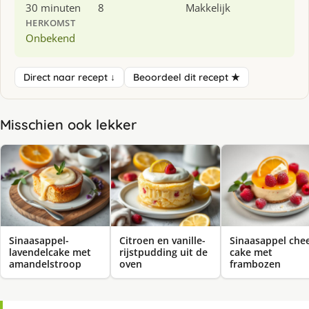
30 minuten
8
Makkelijk
HERKOMST
Onbekend
Direct naar recept ↓
Beoordeel dit recept ★
Misschien ook lekker
Sinaasappel-
Citroen en vanille-
Sinaasappel che
lavendelcake met
rijstpudding uit de
cake met
amandelstroop
oven
frambozen