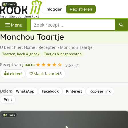
AI-kok
AI-kok
AI-kok
AI-kok
AI-kok
AI-kok
Inloggen
Registreren
Zoek een recept
Menu
Monchou Taartje
U bent hier:
Home
›
Recepten
›
Monchou Taartje
Taarten, koek & gebak
Toetjes & nagerechten
★★★★☆
Recept van
j.aarns
3.57 (7)
Maak favoriet
8
👍
Lekker!
Delen:
WhatsApp
Facebook
Pinterest
Kopieer link
Print
AI-kok