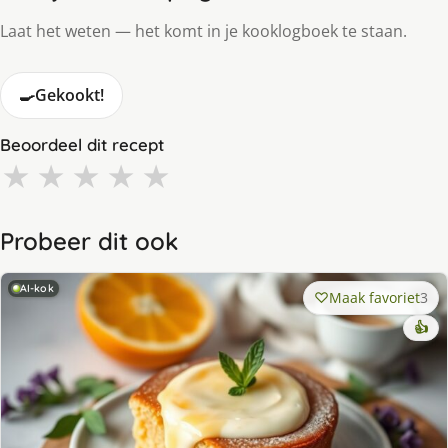
Laat het weten — het komt in je kooklogboek te staan.
🍳
Gekookt!
Beoordeel dit recept
★
★
★
★
★
Probeer dit ook
AI-kok
Maak favoriet
3
👍