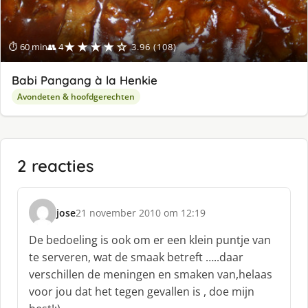
★★★★☆
⏱ 60 min
👥 4
3.96 (108)
Babi Pangang à la Henkie
Avondeten & hoofdgerechten
2 reacties
jose
21 november 2010 om 12:19
s
c
De bedoeling is ook om er een klein puntje van
h
te serveren, wat de smaak betreft …..daar
r
verschillen de meningen en smaken van,helaas
e
voor jou dat het tegen gevallen is , doe mijn
e
f