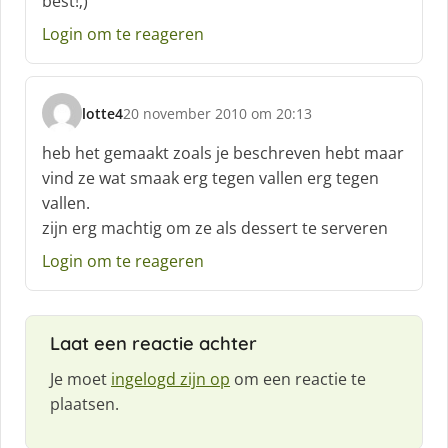
best!;)
:
Login om te reageren
lotte4
20 november 2010 om 20:13
s
c
heb het gemaakt zoals je beschreven hebt maar
h
vind ze wat smaak erg tegen vallen erg tegen
r
vallen.
e
zijn erg machtig om ze als dessert te serveren
e
f
Login om te reageren
:
Laat een reactie achter
Je moet
ingelogd zijn op
om een reactie te
plaatsen.