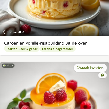
⏱ 100 min
👥 4
Citroen en vanille-rijstpudding uit de oven
Taarten, koek & gebak
Toetjes & nagerechten
AI-kok
Maak favoriet
5
👍