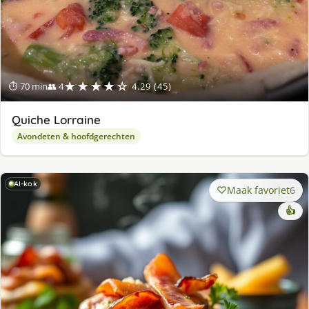
★★★★☆
⏱ 70 min
👥 4
4.29 (45)
Quiche Lorraine
Avondeten & hoofdgerechten
AI-kok
Maak favoriet
6
👍