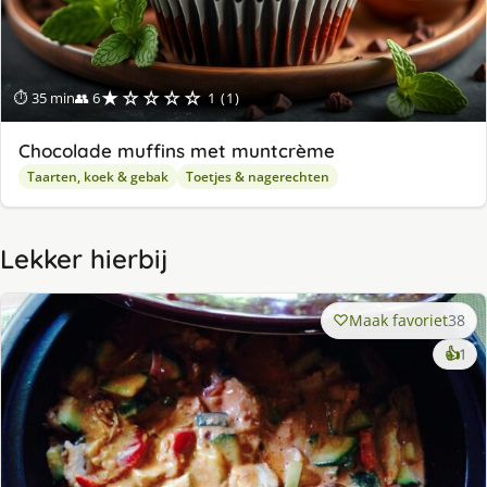
★☆☆☆☆
⏱ 35 min
👥 6
1 (1)
Chocolade muffins met muntcrème
Taarten, koek & gebak
Toetjes & nagerechten
Lekker hierbij
Maak favoriet
38
ke
👍
1
lek
ge