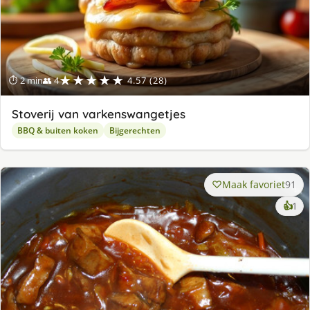
★★★★★
⏱ 2 min
👥 4
4.57 (28)
Stoverij van varkenswangetjes
BBQ & buiten koken
Bijgerechten
Maak favoriet
91
ke
👍
1
lek
ge