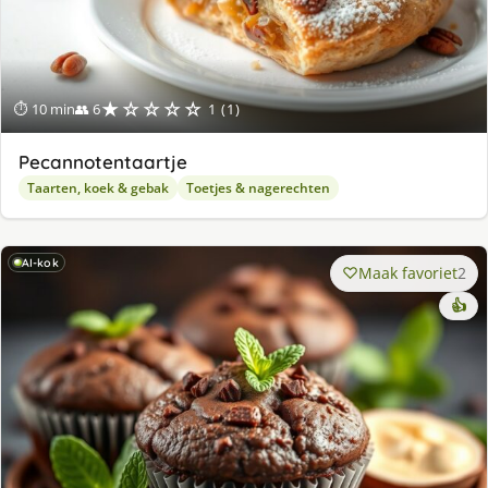
★☆☆☆☆
⏱ 10 min
👥 6
1 (1)
Pecannotentaartje
Taarten, koek & gebak
Toetjes & nagerechten
AI-kok
Maak favoriet
2
👍