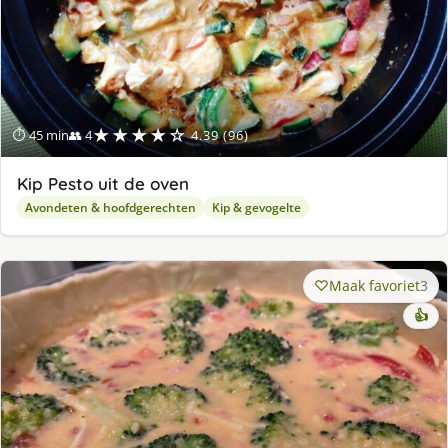
★★★★☆
⏱ 45 min
👥 4
4.39 (96)
Kip Pesto uit de oven
Avondeten & hoofdgerechten
Kip & gevogelte
Maak favoriet
3
👍