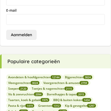
E-mail
Aanmelden
Populaire categorieën
Avondeten & hoofdgerechten
Bijgerechten
12144
3824
Vleesgerechten
Voorgerechten & amuses
3024
2759
Soepen
Toetjes & nagerechten
2120
2115
Vis & zeevruchten
Borrelhapjes & tapas
2094
2015
Taarten, koek & gebak
BBQ & buiten koken
1975
1434
Pasta & rijst
Groenten
Kip & gevogelte
1419
1312
1297