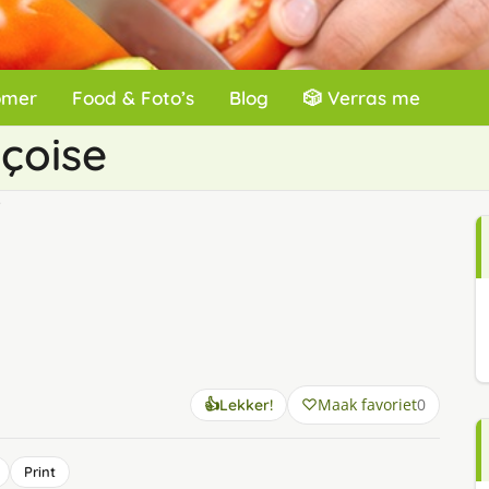
omer
Food & Foto’s
Blog
🎲 Verras me
çoise
e
Maak favoriet
0
👍
Lekker!
Print