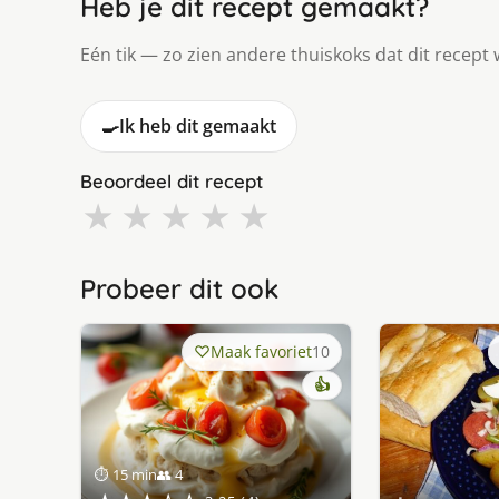
Heb je dit recept gemaakt?
Eén tik — zo zien andere thuiskoks dat dit recept 
🍳
Ik heb dit gemaakt
Beoordeel dit recept
★
★
★
★
★
Probeer dit ook
Maak favoriet
10
👍
⏱ 15 min
👥 4