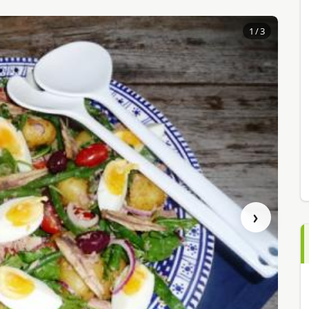
1
/ 3
›