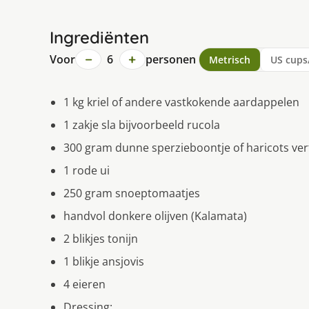
Ingrediënten
−
+
Voor
6
personen
Metrisch
US cups
1 kg kriel of andere vastkokende aardappelen
1 zakje sla bijvoorbeeld rucola
300 gram dunne sperzieboontje of haricots ver
1 rode ui
250 gram snoeptomaatjes
handvol donkere olijven (Kalamata)
2 blikjes tonijn
1 blikje ansjovis
4 eieren
Dressing: