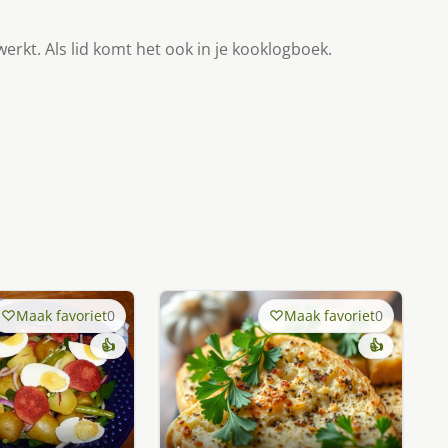
werkt. Als lid komt het ook in je kooklogboek.
Maak favoriet
0
Maak favoriet
0
👍
👍