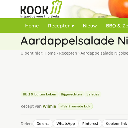
Home
Recepten
Nieuw
BBQ & Z
Aardappelsalade Ni
U bent hier:
Home
›
Recepten
›
Aardappelsalade Niçois
BBQ & buiten koken
Bijgerechten
Salades
Recept van
Wilmie
Vertrouwde kok
Delen:
WhatsApp
Pinterest
Delen…
Kopieer link