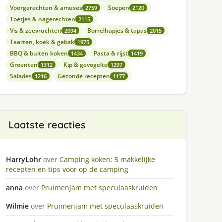
Voorgerechten & amuses
Soepen
2759
2120
Toetjes & nagerechten
2115
Vis & zeevruchten
Borrelhapjes & tapas
2094
2015
Taarten, koek & gebak
1975
BBQ & buiten koken
Pasta & rijst
1434
1419
Groenten
Kip & gevogelte
1312
1297
Salades
Gezonde recepten
1216
1177
Laatste reacties
HarryLohr
over
Camping koken: 5 makkelijke
recepten en tips voor op de camping
anna
over
Pruimenjam met speculaaskruiden
Wilmie
over
Pruimenjam met speculaaskruiden