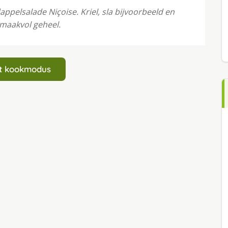
dappelsalade Niçoise. Kriel, sla bijvoorbeeld en
maakvol geheel.
art kookmodus