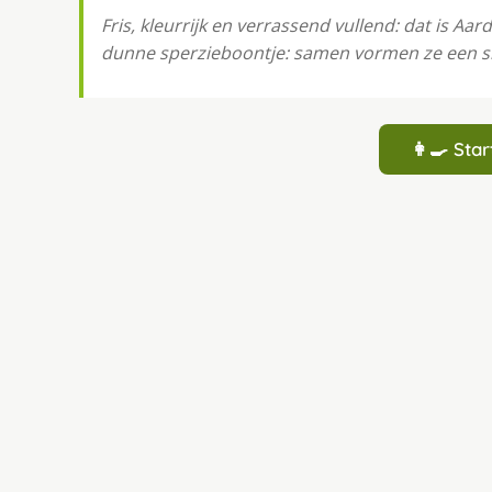
Fris, kleurrijk en verrassend vullend: dat is Aar
dunne sperzieboontje: samen vormen ze een s
👩‍🍳 St