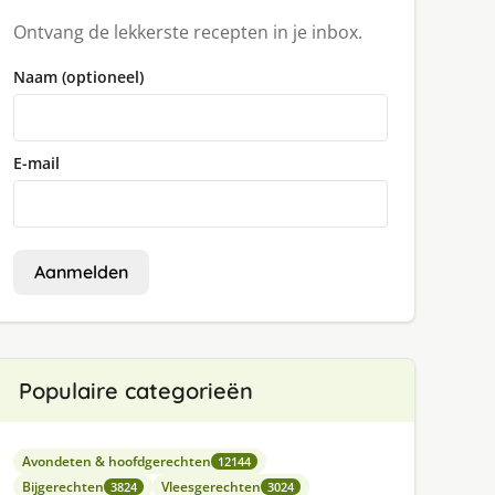
Ontvang de lekkerste recepten in je inbox.
Naam (optioneel)
E-mail
Aanmelden
Populaire categorieën
Avondeten & hoofdgerechten
12144
Bijgerechten
Vleesgerechten
3824
3024