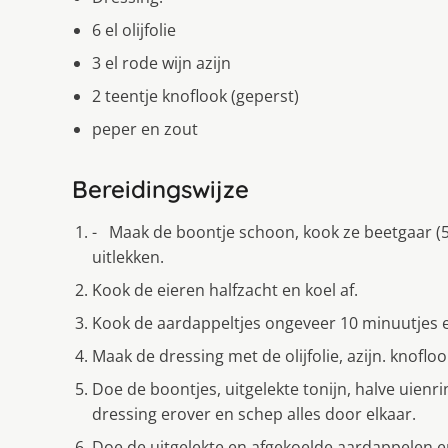
6 el olijfolie
3 el rode wijn azijn
2 teentje knoflook (geperst)
peper en zout
Bereidingswijze
- Maak de boontje schoon, kook ze beetgaar (5 
uitlekken.
Kook de eieren halfzacht en koel af.
Kook de aardappeltjes ongeveer 10 minuutjes en
Maak de dressing met de olijfolie, azijn. knoflo
Doe de boontjes, uitgelekte tonijn, halve uienr
dressing erover en schep alles door elkaar.
Doe de uitgelekte en afgekoelde aardappelen en 