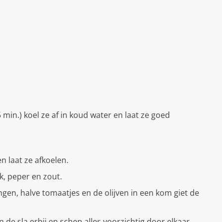
min.) koel ze af in koud water en laat ze goed
 laat ze afkoelen.
ok, peper en zout.
ingen, halve tomaatjes en de olijven in een kom giet de
de sla erbij en schep alles voorzichtig door elkaar.