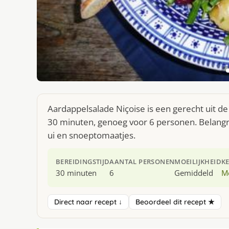
Aardappelsalade Niçoise is een gerecht uit d
30 minuten, genoeg voor 6 personen. Belangrij
ui en snoeptomaatjes.
BEREIDINGSTIJD
AANTAL PERSONEN
MOEILIJKHEID
K
30 minuten
6
Gemiddeld
M
Direct naar recept ↓
Beoordeel dit recept ★