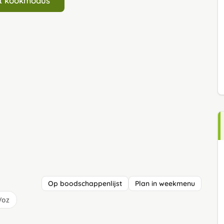
art kookmodus
Op boodschappenlijst
Plan in weekmenu
/oz