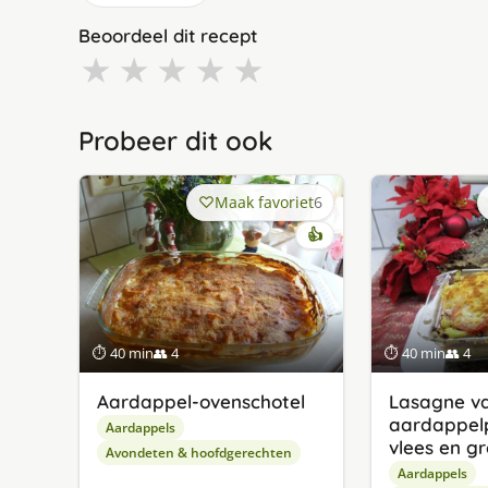
Beoordeel dit recept
★
★
★
★
★
Probeer dit ook
Maak favoriet
6
👍
⏱ 40 min
👥 4
⏱ 40 min
👥 4
Aardappel-ovenschotel
Lasagne v
aardappel
Aardappels
vlees en g
Avondeten & hoofdgerechten
Aardappels