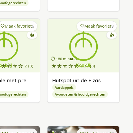
hoofdgerechten
Maak favoriet
6
Maak favoriet
9
👍
👍
⏱ 180 min
👥 8
★★☆☆☆
★★☆☆☆
2 (3)
2.38 (8)
le met prei
Hutspot uit de Elzas
Aardappels
hoofdgerechten
Avondeten & hoofdgerechten
AI-kok