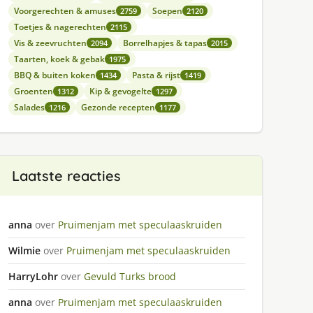
Voorgerechten & amuses
Soepen
2759
2120
Toetjes & nagerechten
2115
Vis & zeevruchten
Borrelhapjes & tapas
2094
2015
Taarten, koek & gebak
1975
BBQ & buiten koken
Pasta & rijst
1434
1419
Groenten
Kip & gevogelte
1312
1297
Salades
Gezonde recepten
1216
1177
Laatste reacties
anna
over
Pruimenjam met speculaaskruiden
Wilmie
over
Pruimenjam met speculaaskruiden
HarryLohr
over
Gevuld Turks brood
anna
over
Pruimenjam met speculaaskruiden