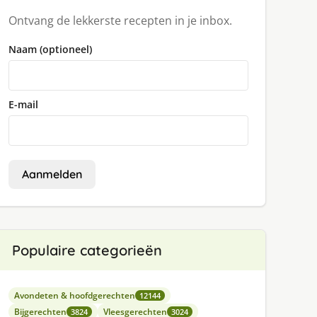
Ontvang de lekkerste recepten in je inbox.
Naam (optioneel)
E-mail
Aanmelden
Populaire categorieën
Avondeten & hoofdgerechten
12144
Bijgerechten
Vleesgerechten
3824
3024