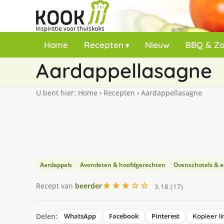
Home
Recepten
Nieuw
BBQ & Z
Aardappellasagne
U bent hier:
Home
›
Recepten
›
Aardappellasagne
Aardappels
Avondeten & hoofdgerechten
Ovenschotels & 
★★★☆☆
Recept van
beerder
3.18 (17)
Delen:
WhatsApp
Facebook
Pinterest
Kopieer li