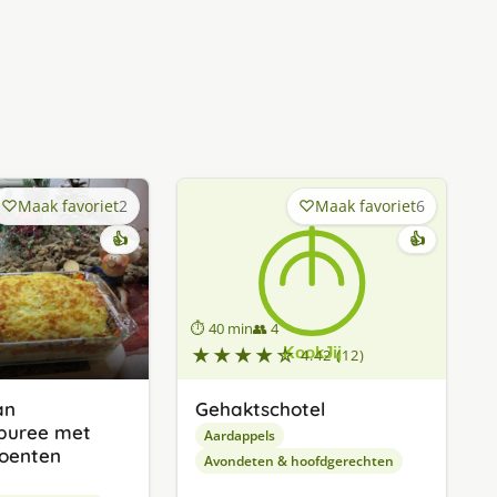
Maak favoriet
2
Maak favoriet
6
👍
👍
⏱ 40 min
👥 4
★★★★☆
4.42 (12)
an
Gehaktschotel
puree met
Aardappels
roenten
Avondeten & hoofdgerechten