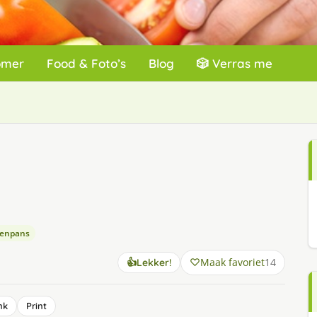
omer
Food & Foto’s
Blog
🎲 Verras me
eenpans
Maak favoriet
14
👍
Lekker!
nk
Print