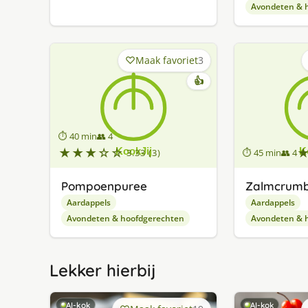
Avondeten & 
Maak favoriet
3
👍
⏱ 40 min
👥 4
★★★☆☆
3.33 (3)
⏱ 45 min
👥 4
Pompoenpuree
Zalmcrumb
Aardappels
Aardappels
Avondeten & hoofdgerechten
Avondeten & 
Lekker hierbij
AI-kok
AI-kok