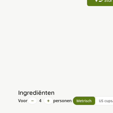
👩‍🍳 St
Ingrediënten
−
+
Voor
4
personen
Metrisch
US cups