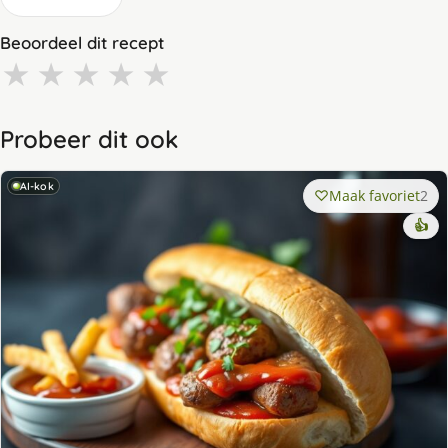
Beoordeel dit recept
★
★
★
★
★
Probeer dit ook
AI-kok
Maak favoriet
2
👍