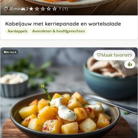
★☆☆☆☆
⏱ 40 min
👥 2
1 (1)
Kabeljauw met kerriepanade en wortelsalade
Aardappels
Avondeten & hoofdgerechten
AI-kok
Maak favoriet
9
👍