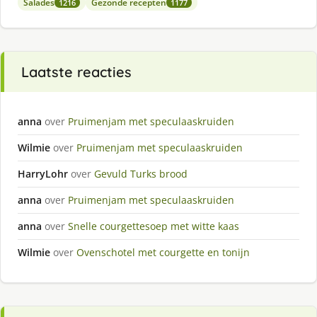
Salades
Gezonde recepten
1216
1177
Laatste reacties
anna
over
Pruimenjam met speculaaskruiden
Wilmie
over
Pruimenjam met speculaaskruiden
HarryLohr
over
Gevuld Turks brood
anna
over
Pruimenjam met speculaaskruiden
anna
over
Snelle courgettesoep met witte kaas
Wilmie
over
Ovenschotel met courgette en tonijn