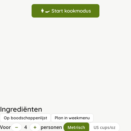
👩‍🍳 Start kookmodus
Ingrediënten
Op boodschappenlijst
Plan in weekmenu
−
+
Voor
4
personen
Metrisch
US cups/oz