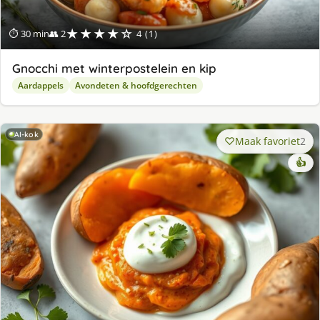
★★★★☆
⏱ 30 min
👥 2
4 (1)
Gnocchi met winterpostelein en kip
Aardappels
Avondeten & hoofdgerechten
AI-kok
Maak favoriet
2
👍