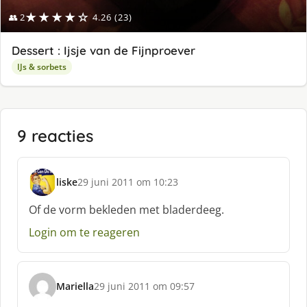
★★★★☆
👥 2
4.26 (23)
Dessert : Ijsje van de Fijnproever
IJs & sorbets
9 reacties
liske
29 juni 2011 om 10:23
s
c
Of de vorm bekleden met bladerdeeg.
h
Login om te reageren
r
e
e
f
Mariella
29 juni 2011 om 09:57
:
s