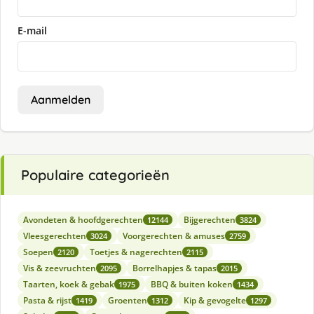
E-mail
Aanmelden
Populaire categorieën
Avondeten & hoofdgerechten
Bijgerechten
12144
3824
Vleesgerechten
Voorgerechten & amuses
3024
2759
Soepen
Toetjes & nagerechten
2120
2115
Vis & zeevruchten
Borrelhapjes & tapas
2095
2015
Taarten, koek & gebak
BBQ & buiten koken
1975
1434
Pasta & rijst
Groenten
Kip & gevogelte
1419
1312
1297