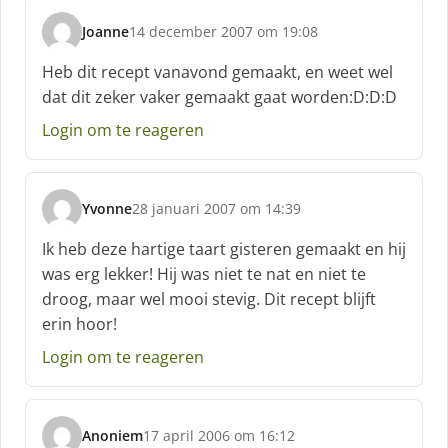
Joanne
14 december 2007 om 19:08
s
c
Heb dit recept vanavond gemaakt, en weet wel
h
dat dit zeker vaker gemaakt gaat worden:D:D:D
r
e
Login om te reageren
e
f
:
Yvonne
28 januari 2007 om 14:39
s
c
Ik heb deze hartige taart gisteren gemaakt en hij
h
was erg lekker! Hij was niet te nat en niet te
r
droog, maar wel mooi stevig. Dit recept blijft
e
erin hoor!
e
f
Login om te reageren
:
Anoniem
17 april 2006 om 16:12
s