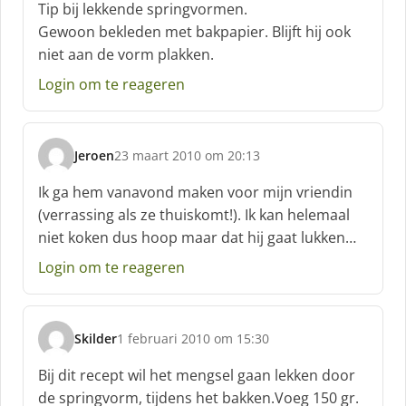
c
Tip bij lekkende springvormen.
h
Gewoon bekleden met bakpapier. Blijft hij ook
r
niet aan de vorm plakken.
e
e
Login om te reageren
f
:
Jeroen
23 maart 2010 om 20:13
s
c
Ik ga hem vanavond maken voor mijn vriendin
h
(verrassing als ze thuiskomt!). Ik kan helemaal
r
niet koken dus hoop maar dat hij gaat lukken…
e
e
Login om te reageren
f
:
Skilder
1 februari 2010 om 15:30
s
c
Bij dit recept wil het mengsel gaan lekken door
h
de springvorm, tijdens het bakken.Voeg 150 gr.
r