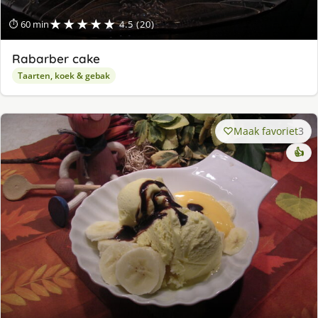
★★★★★
⏱ 60 min
4.5 (20)
Rabarber cake
Taarten, koek & gebak
Maak favoriet
3
👍