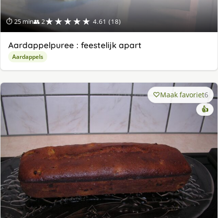
★★★★★
⏱ 25 min
👥 2
4.61 (18)
Aardappelpuree : feestelijk apart
Aardappels
Maak favoriet
6
👍