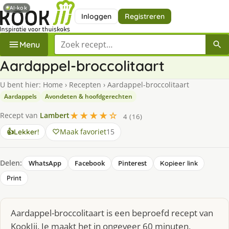
AI-kok
Inloggen
Registreren
Zoek een recept
Menu
Aardappel-broccolitaart
U bent hier:
Home
›
Recepten
›
Aardappel-broccolitaart
Aardappels
Avondeten & hoofdgerechten
★★★★☆
Recept van
Lambert
4 (16)
Maak favoriet
15
👍
Lekker!
Delen:
WhatsApp
Facebook
Pinterest
Kopieer link
Print
Aardappel-broccolitaart is een beproefd recept van
KookJij. Je maakt het in ongeveer 60 minuten,