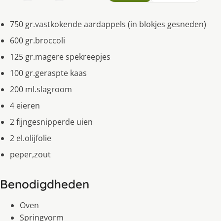
750 gr.vastkokende aardappels (in blokjes gesneden)
600 gr.broccoli
125 gr.magere spekreepjes
100 gr.geraspte kaas
200 ml.slagroom
4 eieren
2 fijngesnipperde uien
2 el.olijfolie
peper,zout
Benodigdheden
Oven
Springvorm