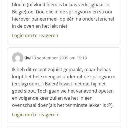
bloem (of vloeibloem is helaas verkrijgbaar in
e
Belgie)toe. Doe olie in de springvorm en strooi
e
f
hierover paneermeel. op één na ondersterichel
:
in de oven en het lekt niet.
Login om te reageren
Kiwi
19 september 2009 om 15:13
s
c
Ik heb dit recept zojuist gemaakt, maar helaas
h
loopt het hele mengsel onder uit de springvorm
r
(ei.slagroom…) Balen! Ik wist niet dat hij niet
e
goed sloot. Toch gaan we het vanavond opeten
e
f
en volgende keer zullen we het in een
:
ovenschaal doen(als het tenminste lekker is :P).
Login om te reageren