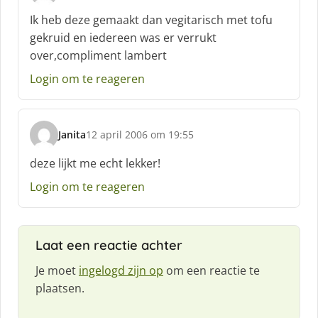
c
Ik heb deze gemaakt dan vegitarisch met tofu
h
gekruid en iedereen was er verrukt
r
over,compliment lambert
e
e
Login om te reageren
f
:
Janita
12 april 2006 om 19:55
s
c
deze lijkt me echt lekker!
h
Login om te reageren
r
e
e
f
Laat een reactie achter
:
Je moet
ingelogd zijn op
om een reactie te
plaatsen.