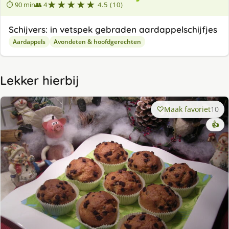
★★★★★
⏱ 90 min
👥 4
4.5 (10)
Schijvers: in vetspek gebraden aardappelschijfjes
Aardappels
Avondeten & hoofdgerechten
Lekker hierbij
Maak favoriet
10
👍