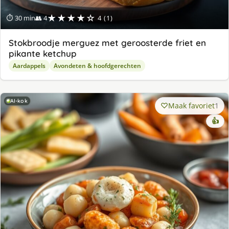
★★★★☆
⏱ 30 min
👥 4
4 (1)
Stokbroodje merguez met geroosterde friet en
pikante ketchup
Aardappels
Avondeten & hoofdgerechten
AI-kok
Maak favoriet
1
👍