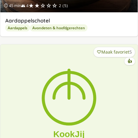
★★☆☆☆
⏱ 45 min
👥 4
2 (5)
Aardappelschotel
Aardappels
Avondeten & hoofdgerechten
Maak favoriet
5
👍