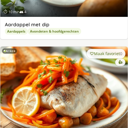
⏱ 10 min
👥 4
Aardappel met dip
Aardappels
Avondeten & hoofdgerechten
AI-kok
Maak favoriet
0
👍