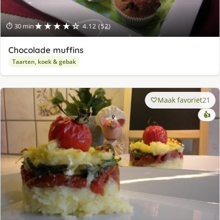
★★★★☆
⏱ 30 min
4.12 (52)
Chocolade muffins
Taarten, koek & gebak
Maak favoriet
21
👍