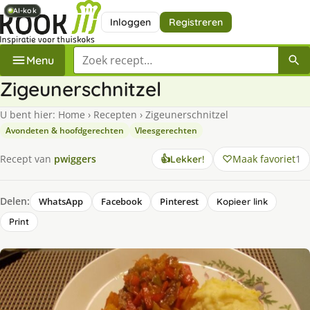
AI-kok
AI-kok
AI-kok
Inloggen
Registreren
Zoek een recept
Menu
Zigeunerschnitzel
U bent hier:
Home
›
Recepten
›
Zigeunerschnitzel
Avondeten & hoofdgerechten
Vleesgerechten
Maak favoriet
1
Recept van
pwiggers
👍
Lekker!
Delen:
WhatsApp
Facebook
Pinterest
Kopieer link
Print