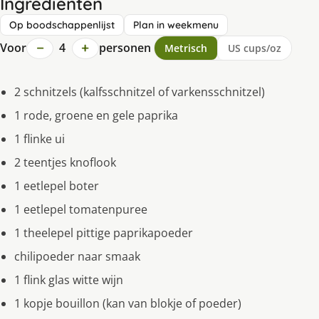
Ingrediënten
Op boodschappenlijst
Plan in weekmenu
−
+
Voor
4
personen
Metrisch
US cups/oz
2 schnitzels (kalfsschnitzel of varkensschnitzel)
1 rode, groene en gele paprika
1 flinke ui
2 teentjes knoflook
1 eetlepel boter
1 eetlepel tomatenpuree
1 theelepel pittige paprikapoeder
chilipoeder naar smaak
1 flink glas witte wijn
1 kopje bouillon (kan van blokje of poeder)