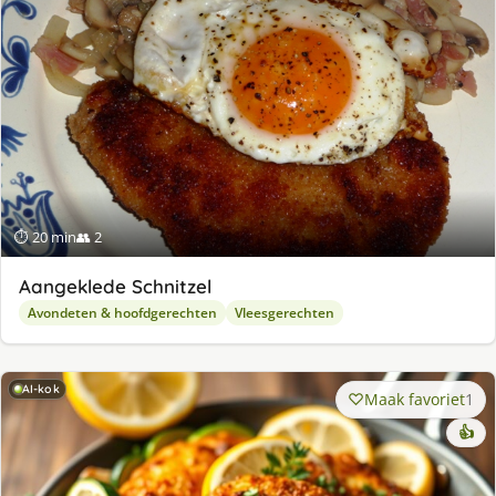
⏱ 20 min
👥 2
Aangeklede Schnitzel
Avondeten & hoofdgerechten
Vleesgerechten
AI-kok
Maak favoriet
1
👍