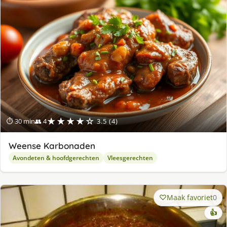
★★★★☆
⏱ 30 min
👥 4
3.5 (4)
Weense Karbonaden
Avondeten & hoofdgerechten
Vleesgerechten
Maak favoriet
0
👍