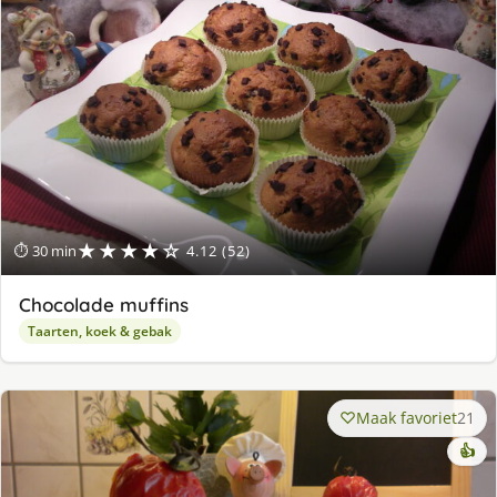
★★★★☆
⏱ 30 min
4.12 (52)
Chocolade muffins
Taarten, koek & gebak
Maak favoriet
21
👍