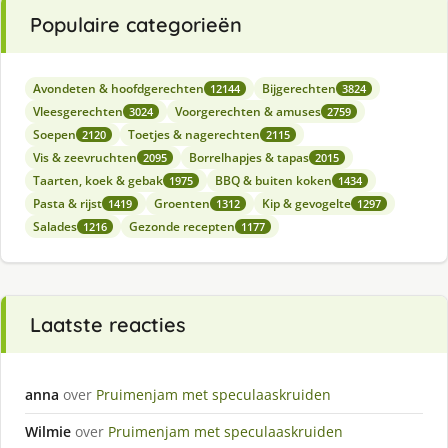
Populaire categorieën
Avondeten & hoofdgerechten
Bijgerechten
12144
3824
Vleesgerechten
Voorgerechten & amuses
3024
2759
Soepen
Toetjes & nagerechten
2120
2115
Vis & zeevruchten
Borrelhapjes & tapas
2095
2015
Taarten, koek & gebak
BBQ & buiten koken
1975
1434
Pasta & rijst
Groenten
Kip & gevogelte
1419
1312
1297
Salades
Gezonde recepten
1216
1177
Laatste reacties
anna
over
Pruimenjam met speculaaskruiden
Wilmie
over
Pruimenjam met speculaaskruiden