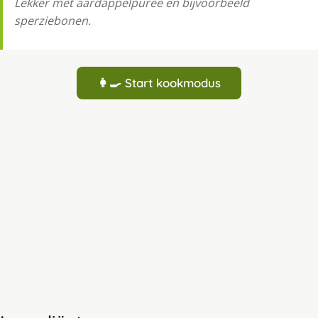
Lekker met aardappelpuree en bijvoorbeeld
sperziebonen.
👩‍🍳 Start kookmodus