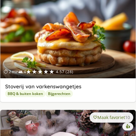
★★★★★
⏱ 2 min
👥 4
4.57 (28)
Stoverij van varkenswangetjes
BBQ & buiten koken
Bijgerechten
Maak favoriet
10
👍