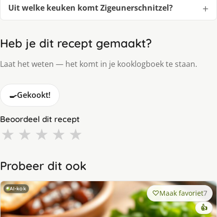
Uit welke keuken komt Zigeunerschnitzel?
Heb je dit recept gemaakt?
Laat het weten — het komt in je kooklogboek te staan.
🍳
Gekookt!
Beoordeel dit recept
★
★
★
★
★
Probeer dit ook
AI-kok
Maak favoriet
7
👍