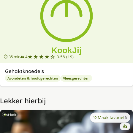
★★★★☆
⏱ 35 min
👥 4
3.58 (19)
Gehaktknoedels
Avondeten & hoofdgerechten
Vleesgerechten
Lekker hierbij
AI-kok
Maak favoriet
6
👍