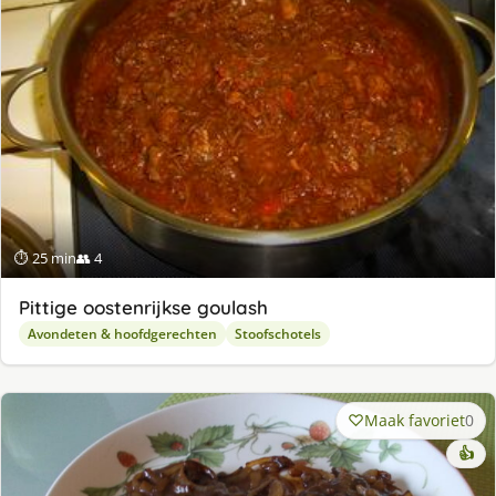
⏱ 25 min
👥 4
Pittige oostenrijkse goulash
Avondeten & hoofdgerechten
Stoofschotels
Maak favoriet
0
👍