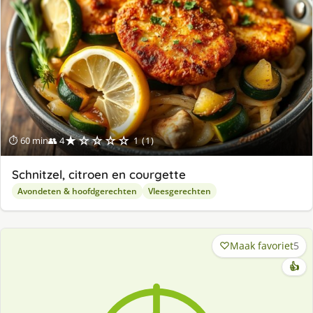
★☆☆☆☆
⏱ 60 min
👥 4
1 (1)
Schnitzel, citroen en courgette
Avondeten & hoofdgerechten
Vleesgerechten
Maak favoriet
5
👍