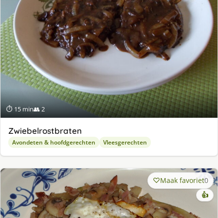
⏱ 15 min
👥 2
Zwiebelrostbraten
Avondeten & hoofdgerechten
Vleesgerechten
Maak favoriet
0
👍