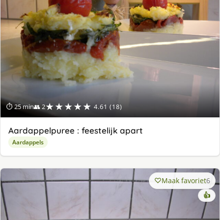
★★★★★
⏱ 25 min
👥 2
4.61 (18)
Aardappelpuree : feestelijk apart
Aardappels
Maak favoriet
6
👍