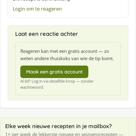
h
Login om te reageren
r
e
e
f
Laat een reactie achter
:
Reageren kan met een gratis account — zo
weten andere thuiskoks van wie de tip komt.
Maak een gratis account
Al lid? Log in via dezelfde knop — zonder
wachtwoord.
Elke week nieuwe recepten in je mailbox?
1× per week de lekkerste nieuwe en seizoensrecepten —