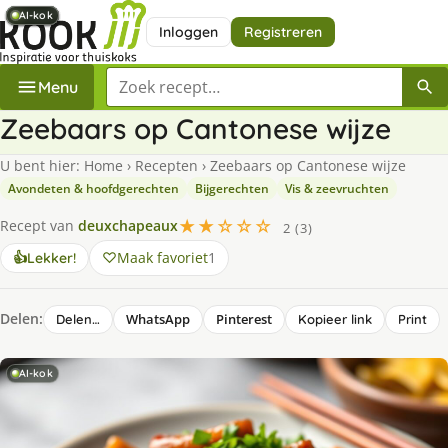
AI-kok
AI-kok
AI-kok
AI-kok
AI-kok
AI-kok
AI-kok
AI-kok
Inloggen
Registreren
Zoek een recept
Menu
Zeebaars op Cantonese wijze
U bent hier:
Home
›
Recepten
›
Zeebaars op Cantonese wijze
Avondeten & hoofdgerechten
Bijgerechten
Vis & zeevruchten
★★☆☆☆
Recept van
deuxchapeaux
2 (3)
Maak favoriet
1
👍
Lekker!
Delen:
WhatsApp
Pinterest
Delen…
Kopieer link
Print
AI-kok