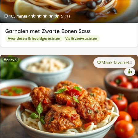
★★★★★
⏱ 105 min
👥 4
5 (1)
Garnalen met Zwarte Bonen Saus
Avondeten & hoofdgerechten
Vis & zeevruchten
AI-kok
Maak favoriet
4
👍