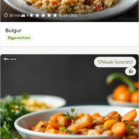
★★★★★
⏱ 30 min
👥 4
4.59 (90)
Bulgur
Bijgerechten
AI-kok
Maak favoriet
3
👍