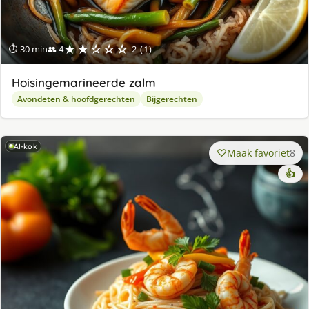
★★☆☆☆
⏱ 30 min
👥 4
2 (1)
Hoisingemarineerde zalm
Avondeten & hoofdgerechten
Bijgerechten
AI-kok
Maak favoriet
8
👍