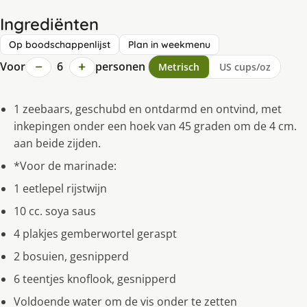
Ingrediënten
Op boodschappenlijst
Plan in weekmenu
−
+
Voor
6
personen
Metrisch
US cups/oz
1 zeebaars, geschubd en ontdarmd en ontvind, met
inkepingen onder een hoek van 45 graden om de 4 cm.
aan beide zijden.
*Voor de marinade:
1 eetlepel rijstwijn
10 cc. soya saus
4 plakjes gemberwortel geraspt
2 bosuien, gesnipperd
6 teentjes knoflook, gesnipperd
Voldoende water om de vis onder te zetten