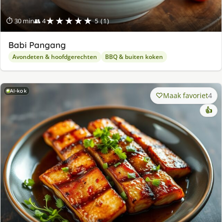
★★★★★
⏱ 30 min
👥 4
5 (1)
Babi Pangang
Avondeten & hoofdgerechten
BBQ & buiten koken
AI-kok
Maak favoriet
4
👍