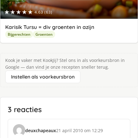
★★★★★
4.63 (63)
Karisik Tursu = div groenten in azijn
Bijgerechten
Groenten
Kook je vaker met KookJij? Stel ons in als voorkeursbron in
Google — dan vind je onze recepten sneller terug.
Instellen als voorkeursbron
3 reacties
deuxchapeaux
21 april 2010 om 12:29
s