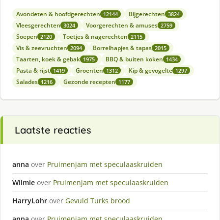
Avondeten & hoofdgerechten
Bijgerechten
12144
3824
Vleesgerechten
Voorgerechten & amuses
3024
2759
Soepen
Toetjes & nagerechten
2120
2115
Vis & zeevruchten
Borrelhapjes & tapas
2094
2015
Taarten, koek & gebak
BBQ & buiten koken
1975
1434
Pasta & rijst
Groenten
Kip & gevogelte
1419
1312
1297
Salades
Gezonde recepten
1216
1177
Laatste reacties
anna
over
Pruimenjam met speculaaskruiden
Wilmie
over
Pruimenjam met speculaaskruiden
HarryLohr
over
Gevuld Turks brood
anna
over
Pruimenjam met speculaaskruiden