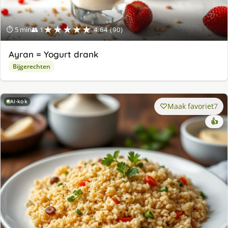
★★★★★
⏱ 5 min
👥 1
4.64 (90)
Ayran = Yogurt drank
Bijgerechten
AI-kok
Maak favoriet
7
👍