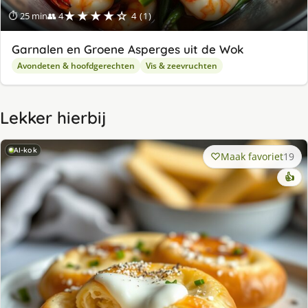
★★★★☆
⏱ 25 min
👥 4
4 (1)
Garnalen en Groene Asperges uit de Wok
Avondeten & hoofdgerechten
Vis & zeevruchten
Lekker hierbij
AI-kok
Maak favoriet
19
👍