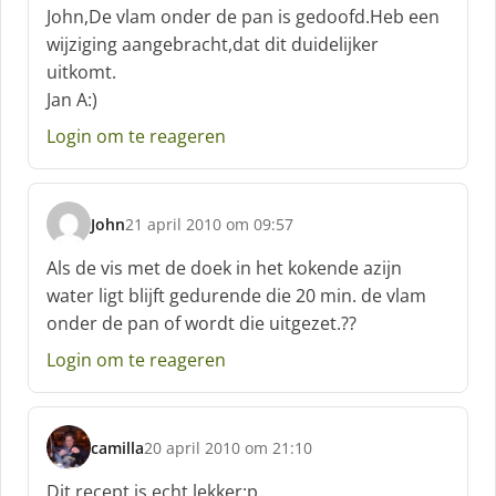
c
John,De vlam onder de pan is gedoofd.Heb een
h
wijziging aangebracht,dat dit duidelijker
r
uitkomt.
e
Jan A:)
e
f
Login om te reageren
:
John
21 april 2010 om 09:57
s
c
Als de vis met de doek in het kokende azijn
h
water ligt blijft gedurende die 20 min. de vlam
r
onder de pan of wordt die uitgezet.??
e
e
Login om te reageren
f
:
camilla
20 april 2010 om 21:10
s
c
Dit recept is echt lekker:p