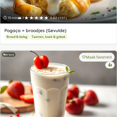
★★★★★
⏱ 70 min
👥 1
4.62 (101)
Pogaça = broodjes (Gevulde)
Brood & beleg
Taarten, koek & gebak
AI-kok
Maak favoriet
4
👍