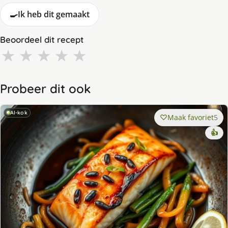
🍳
Ik heb dit gemaakt
Beoordeel dit recept
★
★
★
★
★
Probeer dit ook
AI-kok
Maak favoriet
5
👍