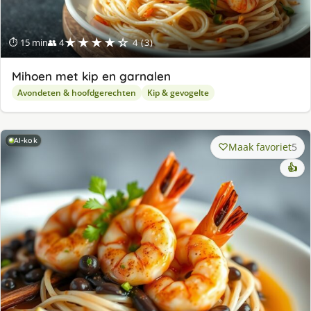
★★★★☆
⏱ 15 min
👥 4
4 (3)
Mihoen met kip en garnalen
Avondeten & hoofdgerechten
Kip & gevogelte
AI-kok
Maak favoriet
5
👍