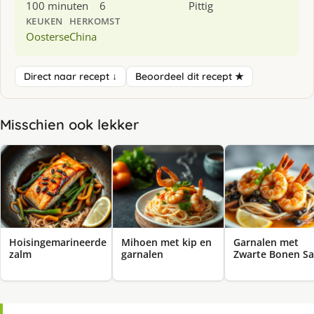
100 minuten
6
Pittig
KEUKEN
HERKOMST
Oosterse
China
Direct naar recept ↓
Beoordeel dit recept ★
Misschien ook lekker
Hoisingemarineerde
Mihoen met kip en
Garnalen met
zalm
garnalen
Zwarte Bonen S