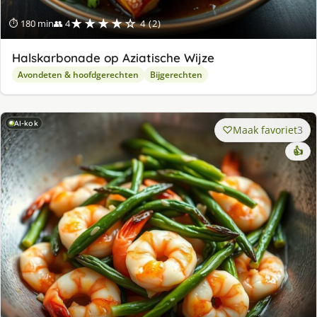
★★★★☆
⏱ 180 min
👥 4
4 (2)
Halskarbonade op Aziatische Wijze
Avondeten & hoofdgerechten
Bijgerechten
AI-kok
Maak favoriet
3
👍