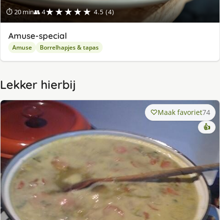
★★★★★
⏱ 20 min
👥 4
4.5 (4)
Amuse-special
Amuse
Borrelhapjes & tapas
Lekker hierbij
Maak favoriet
74
👍