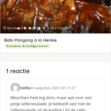
★★★★☆
⏱ 60 min
👥 4
3.96 (108)
Babi Pangang à la Henkie
Avondeten & hoofdgerechten
1 reactie
nolita
20 augustus 2007 om 11:27
s
c
Misschien heel erg dom, maar wat voor een
h
potje selleriesalade. Je bedoeld vast niet de
r
selleriesalade uit de koeling ( bij de zalm-