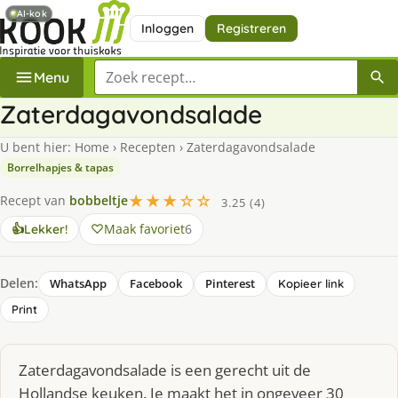
AI-kok
Inloggen
Registreren
Zoek een recept
Menu
Zaterdagavondsalade
U bent hier:
Home
›
Recepten
›
Zaterdagavondsalade
Borrelhapjes & tapas
★★★☆☆
Recept van
bobbeltje
3.25 (4)
Maak favoriet
6
👍
Lekker!
Delen:
WhatsApp
Facebook
Pinterest
Kopieer link
Print
Zaterdagavondsalade is een gerecht uit de
Hollandse keuken. Je maakt het in ongeveer 30