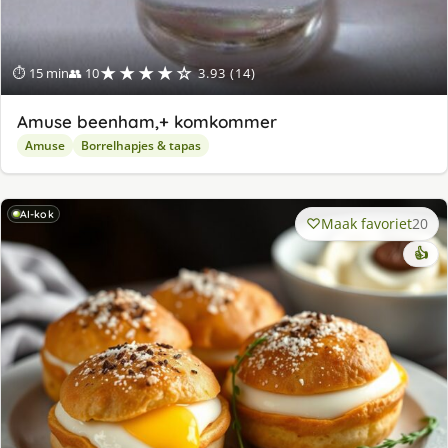
★★★★☆
⏱ 15 min
👥 10
3.93 (14)
Amuse beenham,+ komkommer
Amuse
Borrelhapjes & tapas
AI-kok
Maak favoriet
20
👍