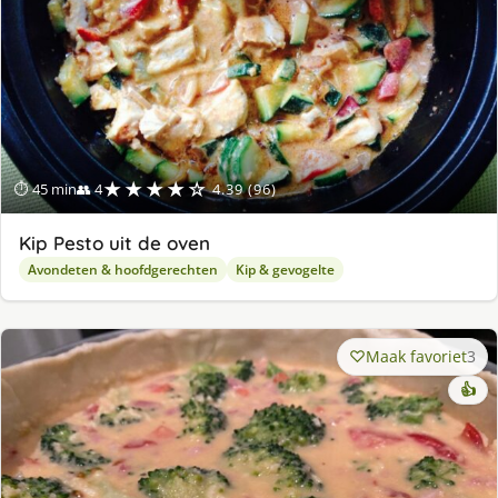
★★★★☆
⏱ 45 min
👥 4
4.39 (96)
Kip Pesto uit de oven
Avondeten & hoofdgerechten
Kip & gevogelte
Maak favoriet
3
👍