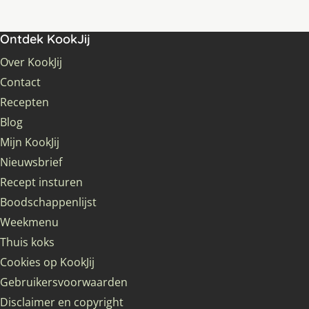
Ontdek KookJij
Over KookJij
Contact
Recepten
Blog
Mijn KookJij
Nieuwsbrief
Recept insturen
Boodschappenlijst
Weekmenu
Thuis koks
Cookies op KookJij
Gebruikersvoorwaarden
Disclaimer en copyright