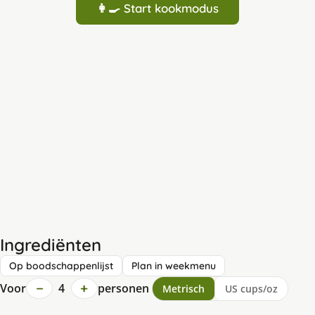
👩‍🍳 Start kookmodus
Ingrediënten
Op boodschappenlijst
Plan in weekmenu
−
+
Voor
4
personen
Metrisch
US cups/oz