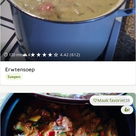
★★★★☆
⏱ 120 min
👥 4
4.42 (612)
Erwtensoep
Soepen
Maak favoriet
38
ke
👍
1
lek
ge