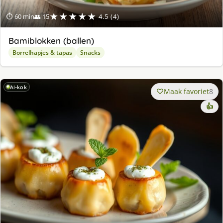
★★★★★
⏱ 60 min
👥 15
4.5 (4)
Bamiblokken (ballen)
Borrelhapjes & tapas
Snacks
AI-kok
Maak favoriet
8
👍