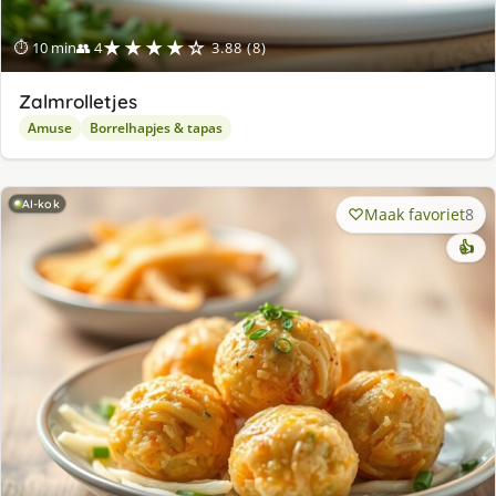
★★★★☆
⏱ 10 min
👥 4
3.88 (8)
Zalmrolletjes
Amuse
Borrelhapjes & tapas
AI-kok
Maak favoriet
8
👍