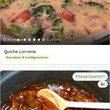
★★★★☆
⏱ 70 min
👥 4
4.29 (45)
Quiche Lorraine
Avondeten & hoofdgerechten
Maak favoriet
91
ke
👍
1
lek
ge