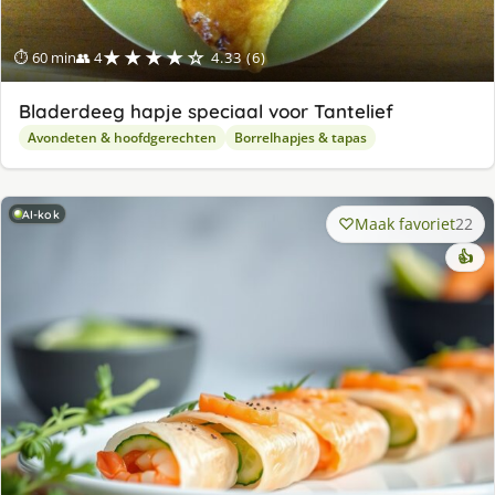
★★★★☆
⏱ 60 min
👥 4
4.33 (6)
Bladerdeeg hapje speciaal voor Tantelief
Avondeten & hoofdgerechten
Borrelhapjes & tapas
AI-kok
Maak favoriet
22
👍