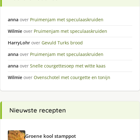
anna
over
Pruimenjam met speculaaskruiden
Wilmie
over
Pruimenjam met speculaaskruiden
HarryLohr
over
Gevuld Turks brood
anna
over
Pruimenjam met speculaaskruiden
anna
over
Snelle courgettesoep met witte kaas
Wilmie
over
Ovenschotel met courgette en tonijn
Nieuwste recepten
Groene kool stamppot