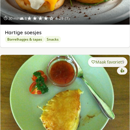
★★★★☆
⏱ 30 min
👥 8
4.29 (7)
Hartige soesjes
Borrelhapjes & tapas
Snacks
Maak favoriet
9
👍