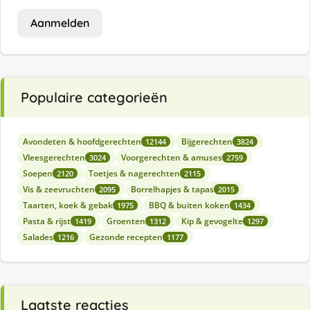
Aanmelden
Populaire categorieën
Avondeten & hoofdgerechten
Bijgerechten
12144
3824
Vleesgerechten
Voorgerechten & amuses
3024
2759
Soepen
Toetjes & nagerechten
2120
2115
Vis & zeevruchten
Borrelhapjes & tapas
2095
2015
Taarten, koek & gebak
BBQ & buiten koken
1975
1434
Pasta & rijst
Groenten
Kip & gevogelte
1419
1312
1297
Salades
Gezonde recepten
1216
1177
Laatste reacties