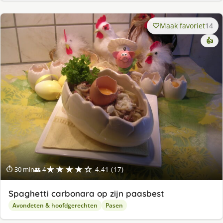
Maak favoriet
14
👍
★★★★☆
⏱ 30 min
👥 4
4.41 (17)
Spaghetti carbonara op zijn paasbest
Avondeten & hoofdgerechten
Pasen