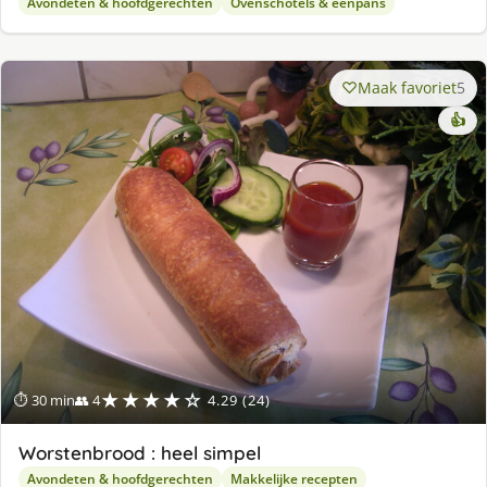
Avondeten & hoofdgerechten
Ovenschotels & eenpans
Maak favoriet
5
👍
★★★★☆
⏱ 30 min
👥 4
4.29 (24)
Worstenbrood : heel simpel
Avondeten & hoofdgerechten
Makkelijke recepten