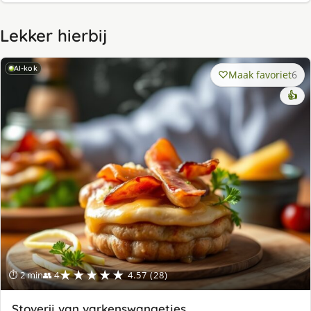
Lekker hierbij
AI-kok
Maak favoriet
6
👍
★★★★★
⏱ 2 min
👥 4
4.57 (28)
Stoverij van varkenswangetjes