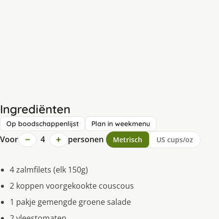
Ingrediënten
Op boodschappenlijst
Plan in weekmenu
−
+
Voor
4
personen
Metrisch
US cups/oz
4 zalmfilets (elk 150g)
2 koppen voorgekookte couscous
1 pakje gemengde groene salade
2 vleestomaten