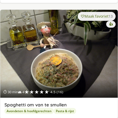
Maak favoriet
13
👍
★★★★★
⏱ 30 min
👥 4
4.5 (16)
Spaghetti om van te smullen
Avondeten & hoofdgerechten
Pasta & rijst