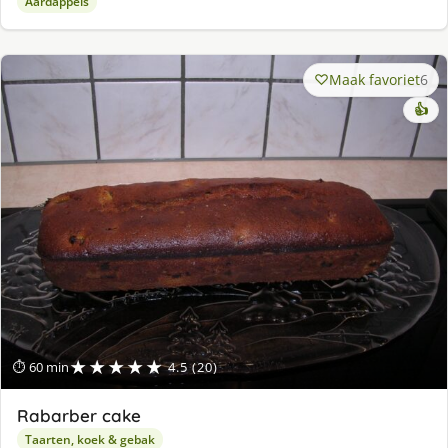
Aardappels
Maak favoriet
6
👍
★★★★★
⏱ 60 min
4.5 (20)
Rabarber cake
Taarten, koek & gebak