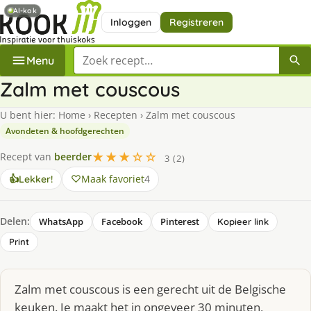
AI-kok
Inloggen
Registreren
Zoek een recept
Menu
Zalm met couscous
U bent hier:
Home
›
Recepten
›
Zalm met couscous
Avondeten & hoofdgerechten
★★★☆☆
Recept van
beerder
3 (2)
Maak favoriet
4
👍
Lekker!
Delen:
WhatsApp
Facebook
Pinterest
Kopieer link
Print
Zalm met couscous is een gerecht uit de Belgische
keuken. Je maakt het in ongeveer 30 minuten,