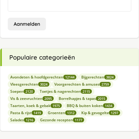
Aanmelden
Populaire categorieën
Avondeten & hoofdgerechten
Bijgerechten
12144
3824
Vleesgerechten
Voorgerechten & amuses
3024
2759
Soepen
Toetjes & nagerechten
2120
2115
Vis & zeevruchten
Borrelhapjes & tapas
2095
2015
Taarten, koek & gebak
BBQ & buiten koken
1975
1434
Pasta & rijst
Groenten
Kip & gevogelte
1419
1312
1297
Salades
Gezonde recepten
1216
1177