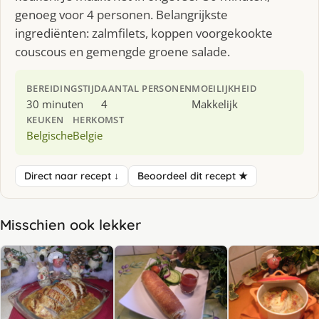
genoeg voor 4 personen. Belangrijkste
ingrediënten: zalmfilets, koppen voorgekookte
couscous en gemengde groene salade.
BEREIDINGSTIJD
AANTAL PERSONEN
MOEILIJKHEID
30 minuten
4
Makkelijk
KEUKEN
HERKOMST
Belgische
Belgie
Direct naar recept ↓
Beoordeel dit recept ★
Misschien ook lekker