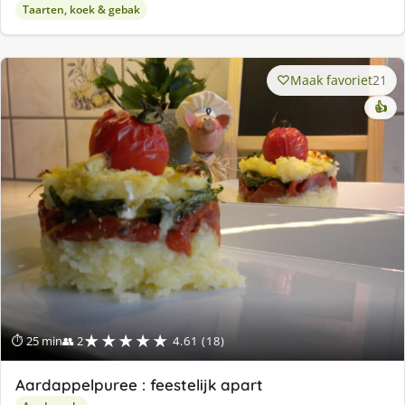
Taarten, koek & gebak
Maak favoriet
21
👍
★★★★★
⏱ 25 min
👥 2
4.61 (18)
Aardappelpuree : feestelijk apart