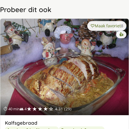
Probeer dit ook
Maak favoriet
8
👍
★★★★☆
⏱ 40 min
👥 4
4.31 (29)
Kalfsgebraad