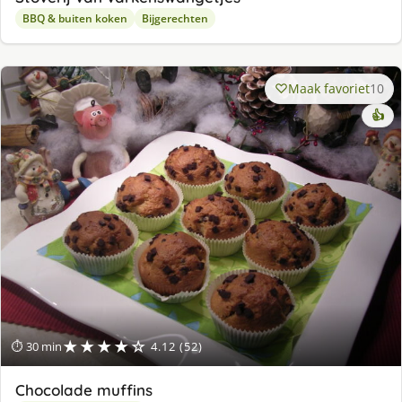
BBQ & buiten koken
Bijgerechten
Maak favoriet
10
👍
★★★★☆
⏱ 30 min
4.12 (52)
Chocolade muffins