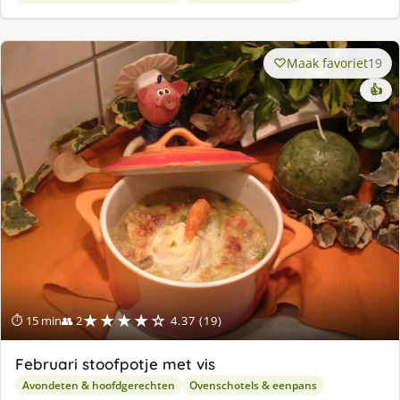
Maak favoriet
19
👍
★★★★☆
⏱ 15 min
👥 2
4.37 (19)
Februari stoofpotje met vis
Avondeten & hoofdgerechten
Ovenschotels & eenpans