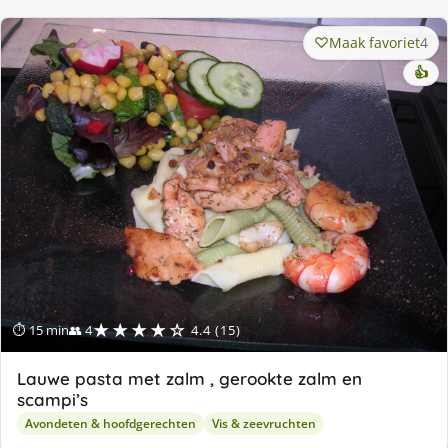
Maak favoriet
4
👍
★★★★☆
⏱ 15 min
👥 4
4.4 (15)
Lauwe pasta met zalm , gerookte zalm en
scampi’s
Avondeten & hoofdgerechten
Vis & zeevruchten