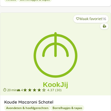
Maak favoriet
16
👍
★★★★☆
⏱ 20 min
👥 4
4.37 (30)
Koude Macaroni Schotel
Avondeten & hoofdgerechten
Borrelhapjes & tapas