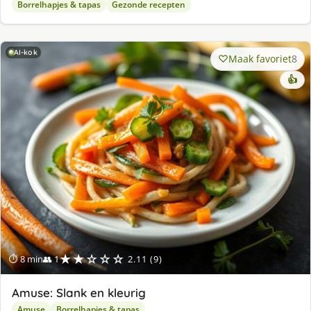
Borrelhapjes & tapas
Gezonde recepten
AI-kok
Maak favoriet
8
👍
★★☆☆☆
⏱ 8 min
👥 1
2.11 (9)
Amuse: Slank en kleurig
Amuse
Borrelhapjes & tapas