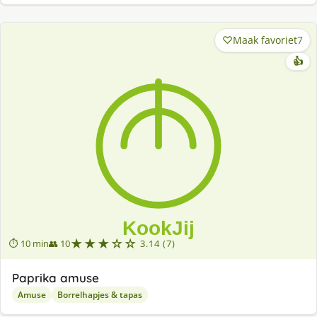
Maak favoriet
7
👍
★★★☆☆
⏱ 10 min
👥 10
3.14 (7)
Paprika amuse
Amuse
Borrelhapjes & tapas