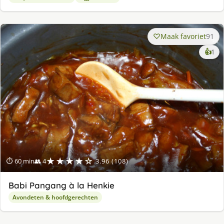
Maak favoriet
91
ke
👍
1
lek
ge
★★★★☆
⏱ 60 min
👥 4
3.96 (108)
Babi Pangang à la Henkie
Avondeten & hoofdgerechten