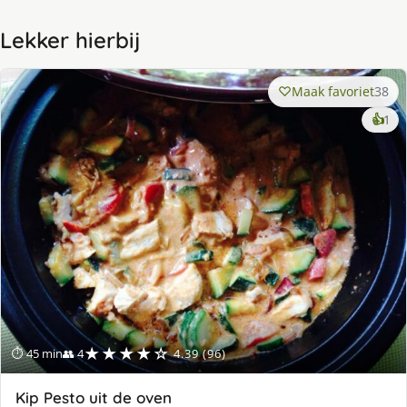
Lekker hierbij
Maak favoriet
38
ke
👍
1
lek
ge
★★★★☆
⏱ 45 min
👥 4
4.39 (96)
Kip Pesto uit de oven