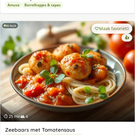
Amuse
Borrelhapjes & tapas
AI-kok
Maak favoriet
0
👍
⏱ 25 min
👥 4
Zeebaars met Tomatensaus