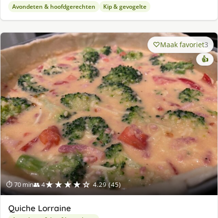
Avondeten & hoofdgerechten
Kip & gevogelte
Maak favoriet
3
👍
★★★★☆
⏱ 70 min
👥 4
4.29 (45)
Quiche Lorraine