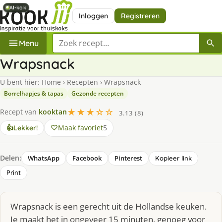
AI-kok
AI-kok
AI-kok
Inloggen
Registreren
Zoek een recept
Menu
Wrapsnack
U bent hier:
Home
›
Recepten
›
Wrapsnack
Borrelhapjes & tapas
Gezonde recepten
★★★☆☆
Recept van
kooktan
3.13 (8)
Maak favoriet
5
👍
Lekker!
Delen:
WhatsApp
Facebook
Pinterest
Kopieer link
Print
Wrapsnack is een gerecht uit de Hollandse keuken.
Je maakt het in ongeveer 15 minuten, genoeg voor