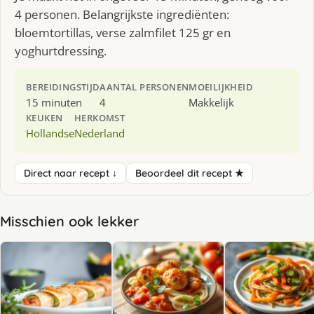
4 personen. Belangrijkste ingrediënten:
bloemtortillas, verse zalmfilet 125 gr en
yoghurtdressing.
BEREIDINGSTIJD
AANTAL PERSONEN
MOEILIJKHEID
15 minuten
4
Makkelijk
KEUKEN
HERKOMST
Hollandse
Nederland
Direct naar recept ↓
Beoordeel dit recept ★
Misschien ook lekker