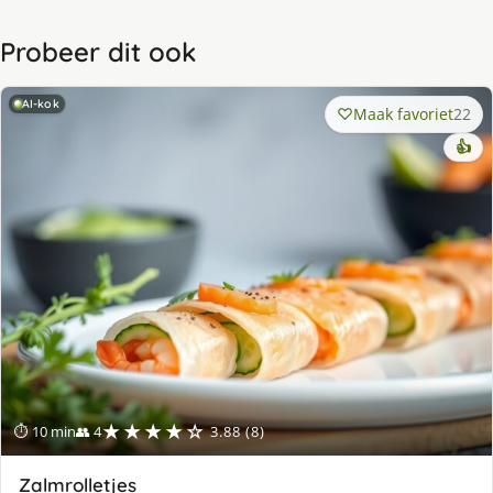
Probeer dit ook
AI-kok
Maak favoriet
22
👍
★★★★☆
⏱ 10 min
👥 4
3.88 (8)
Zalmrolletjes