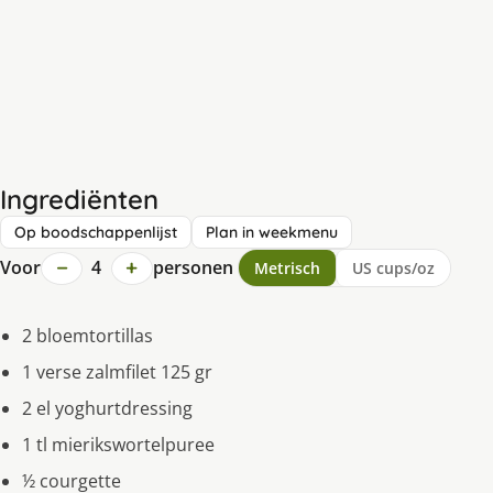
Ingrediënten
Op boodschappenlijst
Plan in weekmenu
−
+
Voor
4
personen
Metrisch
US cups/oz
2 bloemtortillas
1 verse zalmfilet 125 gr
2 el yoghurtdressing
1 tl mierikswortelpuree
½ courgette