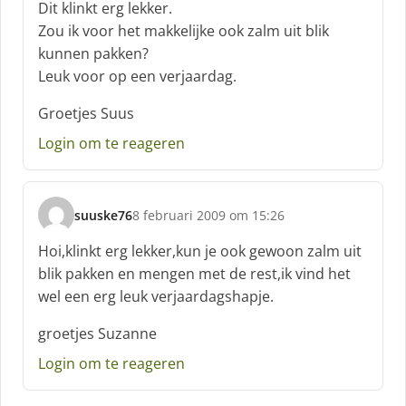
Dit klinkt erg lekker.
r
Zou ik voor het makkelijke ook zalm uit blik
e
kunnen pakken?
e
f
Leuk voor op een verjaardag.
:
Groetjes Suus
Login om te reageren
suuske76
8 februari 2009 om 15:26
s
c
Hoi,klinkt erg lekker,kun je ook gewoon zalm uit
h
blik pakken en mengen met de rest,ik vind het
r
wel een erg leuk verjaardagshapje.
e
e
groetjes Suzanne
f
:
Login om te reageren