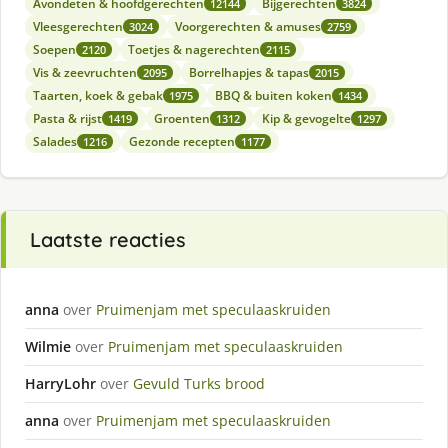
Avondeten & hoofdgerechten
Bijgerechten
12144
3824
Vleesgerechten
Voorgerechten & amuses
3024
2759
Soepen
Toetjes & nagerechten
2120
2115
Vis & zeevruchten
Borrelhapjes & tapas
2095
2015
Taarten, koek & gebak
BBQ & buiten koken
1975
1434
Pasta & rijst
Groenten
Kip & gevogelte
1419
1312
1297
Salades
Gezonde recepten
1216
1177
Laatste reacties
anna
over
Pruimenjam met speculaaskruiden
Wilmie
over
Pruimenjam met speculaaskruiden
HarryLohr
over
Gevuld Turks brood
anna
over
Pruimenjam met speculaaskruiden