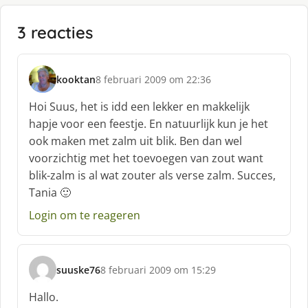
3 reacties
kooktan
8 februari 2009 om 22:36
s
c
Hoi Suus, het is idd een lekker en makkelijk
h
hapje voor een feestje. En natuurlijk kun je het
r
ook maken met zalm uit blik. Ben dan wel
e
voorzichtig met het toevoegen van zout want
e
f
blik-zalm is al wat zouter als verse zalm. Succes,
:
Tania 🙂
Login om te reageren
suuske76
8 februari 2009 om 15:29
s
c
Hallo.
h