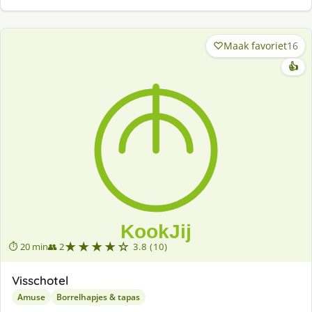
Maak favoriet
16
👍
★★★★☆
⏱ 20 min
👥 2
3.8 (10)
Visschotel
Amuse
Borrelhapjes & tapas