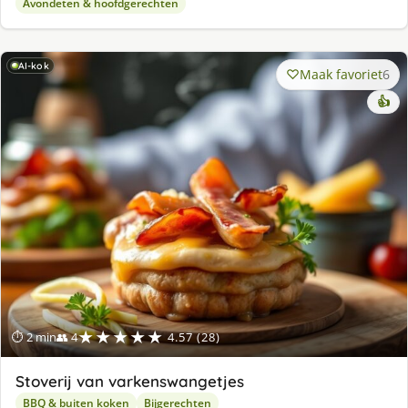
Avondeten & hoofdgerechten
AI-kok
Maak favoriet
6
👍
★★★★★
⏱ 2 min
👥 4
4.57 (28)
Stoverij van varkenswangetjes
BBQ & buiten koken
Bijgerechten