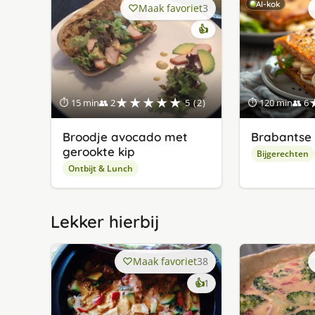
AI-kok
Maak favoriet
3
👍
★★★★★
⏱ 15 min
👥 2
5 (2)
⏱ 120 min
👥 6
Broodje avocado met
Brabantse 
gerookte kip
Bijgerechten
Ontbijt & Lunch
Lekker hierbij
Maak favoriet
38
keer
👍
1
lekker
gevonden