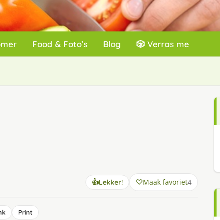
omer
Food & Foto’s
Blog
🎲 Verras me
Maak favoriet
4
👍
Lekker!
nk
Print