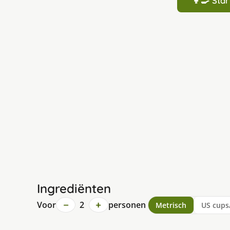
👩‍🍳 St
Ingrediënten
−
+
Voor
2
personen
Metrisch
US cups