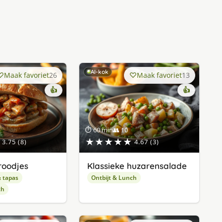
AI-kok
Maak favoriet
26
Maak favoriet
13
👍
👍
⏱ 60 min
👥 10
★★★★★
3.75 (8)
4.67 (3)
roodjes
Klassieke huzarensalade
& tapas
Ontbijt & Lunch
ch