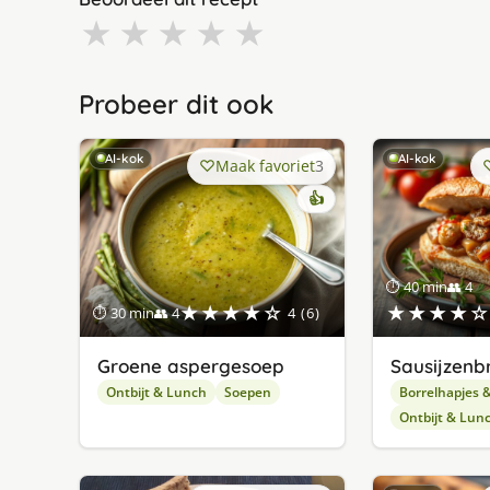
★
★
★
★
★
Probeer dit ook
AI-kok
AI-kok
Maak favoriet
3
👍
⏱ 40 min
👥 4
★★★★☆
★★★★☆
⏱ 30 min
👥 4
4 (6)
Groene aspergesoep
Sausijzenb
Ontbijt & Lunch
Soepen
Borrelhapjes 
Ontbijt & Lun