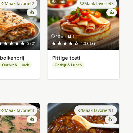
AI-kok
Maak favoriet
2
Maak favoriet
3
👍
👍
⏱ 10 min
👥 1
★★★★★
★★★★☆
5 (2)
4.33 (3)
balkenbrij
Pittige tosti
Ontbijt & Lunch
Ontbijt & Lunch
Maak favoriet
3
Maak favoriet
91
👍
keer
👍
1
lekker
gevonde