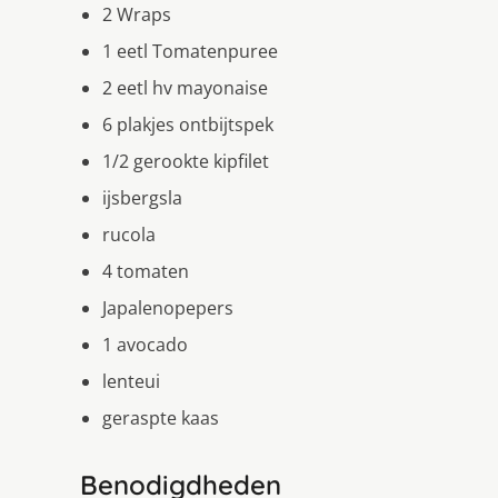
2 Wraps
1 eetl Tomatenpuree
2 eetl hv mayonaise
6 plakjes ontbijtspek
1/2 gerookte kipfilet
ijsbergsla
rucola
4 tomaten
Japalenopepers
1 avocado
lenteui
geraspte kaas
Benodigdheden