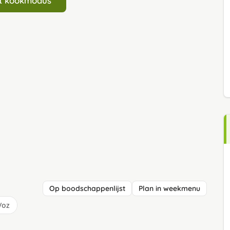
art kookmodus
Op boodschappenlijst
Plan in weekmenu
/oz