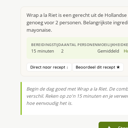
Wrap a la Riet is een gerecht uit de Hollands
genoeg voor 2 personen. Belangrijkste ingred
mayonaise.
BEREIDINGSTIJD
AANTAL PERSONEN
MOEILIJKHEID
K
15 minuten
2
Gemiddeld
H
Direct naar recept ↓
Beoordeel dit recept ★
Begin de dag goed met Wrap a la Riet. De com
verschil. Reken op zo'n 15 minuten en je verwe
hoe eenvoudig het is.