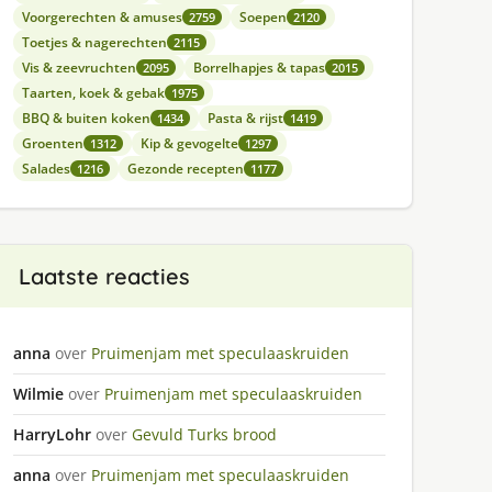
Voorgerechten & amuses
Soepen
2759
2120
Toetjes & nagerechten
2115
Vis & zeevruchten
Borrelhapjes & tapas
2095
2015
Taarten, koek & gebak
1975
BBQ & buiten koken
Pasta & rijst
1434
1419
Groenten
Kip & gevogelte
1312
1297
Salades
Gezonde recepten
1216
1177
Laatste reacties
anna
over
Pruimenjam met speculaaskruiden
Wilmie
over
Pruimenjam met speculaaskruiden
HarryLohr
over
Gevuld Turks brood
anna
over
Pruimenjam met speculaaskruiden