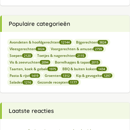
Populaire categorieën
Avondeten & hoofdgerechten
Bijgerechten
12144
3824
Vleesgerechten
Voorgerechten & amuses
3024
2759
Soepen
Toetjes & nagerechten
2120
2115
Vis & zeevruchten
Borrelhapjes & tapas
2094
2015
Taarten, koek & gebak
BBQ & buiten koken
1975
1434
Pasta & rijst
Groenten
Kip & gevogelte
1419
1312
1297
Salades
Gezonde recepten
1216
1177
Laatste reacties