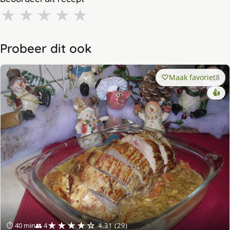
★
★
★
★
★
Probeer dit ook
Maak favoriet
8
👍
★★★★☆
⏱ 40 min
👥 4
4.31 (29)