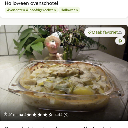
Halloween ovenschotel
Avondeten & hoofdgerechten
Halloween
Maak favoriet
25
👍
★★★★☆
⏱ 40 min
👥 4
4.44 (9)