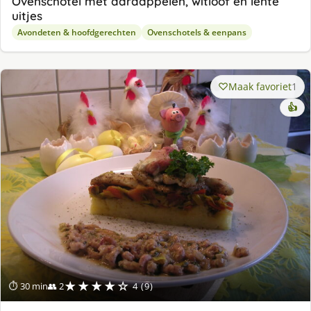
Ovenschotel met aardappelen, witloof en lente
uitjes
Avondeten & hoofdgerechten
Ovenschotels & eenpans
Maak favoriet
1
👍
★★★★☆
⏱ 30 min
👥 2
4 (9)