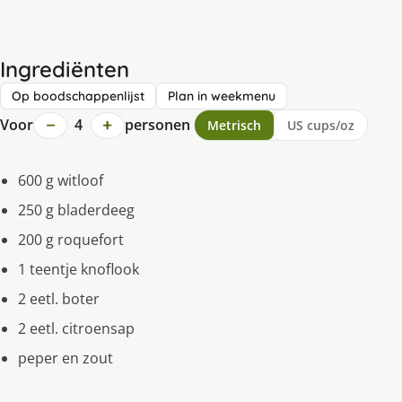
Ingrediënten
Op boodschappenlijst
Plan in weekmenu
−
+
Voor
4
personen
Metrisch
US cups/oz
600 g witloof
250 g bladerdeeg
200 g roquefort
1 teentje knoflook
2 eetl. boter
2 eetl. citroensap
peper en zout