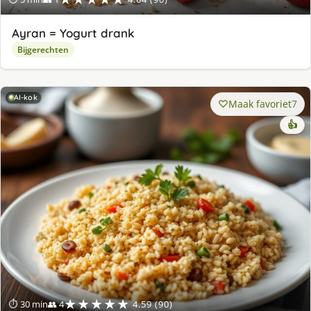
Ayran = Yogurt drank
Bijgerechten
AI-kok
Maak favoriet
7
👍
★★★★★
⏱ 30 min
👥 4
4.59 (90)