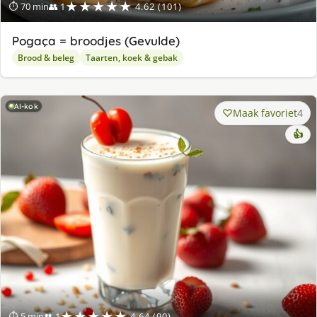
★★★★★
⏱ 70 min
👥 1
4.62 (101)
Pogaça = broodjes (Gevulde)
Brood & beleg
Taarten, koek & gebak
AI-kok
Maak favoriet
4
👍
★★★★★
⏱ 5 min
👥 1
4.64 (90)