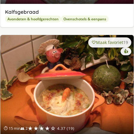
Kalfsgebraad
Avondeten & hoofdgerechten
Ovenschotels & eenpans
Maak favoriet
19
👍
★★★★☆
⏱ 15 min
👥 2
4.37 (19)