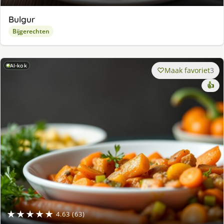
Bulgur
Bijgerechten
AI-kok
Maak favoriet
3
👍
★★★★★
4.63 (63)