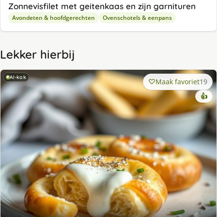
Zonnevisfilet met geitenkaas en zijn garnituren
Avondeten & hoofdgerechten
Ovenschotels & eenpans
Lekker hierbij
AI-kok
Maak favoriet
19
👍