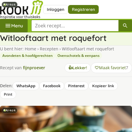
AI-kok
AI-kok
Inloggen
Registreren
Zoek een recept
Menu
Witlooftaart met roquefort
U bent hier:
Home
›
Recepten
›
Witlooftaart met roquefort
Avondeten & hoofdgerechten
Ovenschotels & eenpans
Maak favoriet
7
Recept van
fijnproever
👍
Lekker!
Delen:
WhatsApp
Facebook
Pinterest
Kopieer link
Print
AI-kok