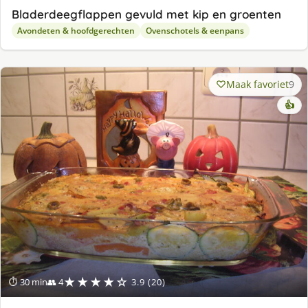
Bladerdeegflappen gevuld met kip en groenten
Avondeten & hoofdgerechten
Ovenschotels & eenpans
Maak favoriet
9
👍
★★★★☆
⏱ 30 min
👥 4
3.9 (20)