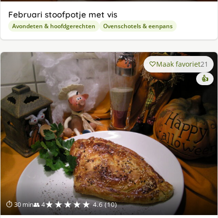
Februari stoofpotje met vis
Avondeten & hoofdgerechten
Ovenschotels & eenpans
Maak favoriet
21
👍
★★★★★
⏱ 30 min
👥 4
4.6 (10)