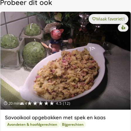
Probeer dit ook
Maak favoriet
1
👍
★★★★★
⏱ 20 min
👥 4
4.5 (12)
Savooikool opgebakken met spek en kaas
Avondeten & hoofdgerechten
Bijgerechten