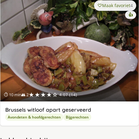
Maak favoriet
4
👍
★★★★☆
⏱ 10 min
👥 2
4.07 (14)
Brussels witloof apart geserveerd
Avondeten & hoofdgerechten
Bijgerechten