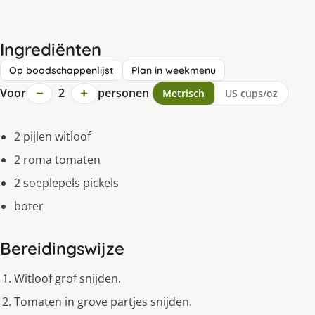
Ingrediënten
Op boodschappenlijst
Plan in weekmenu
−
+
Voor
2
personen
Metrisch
US cups/oz
2 pijlen witloof
2 roma tomaten
2 soeplepels pickels
boter
Bereidingswijze
Witloof grof snijden.
Tomaten in grove partjes snijden.