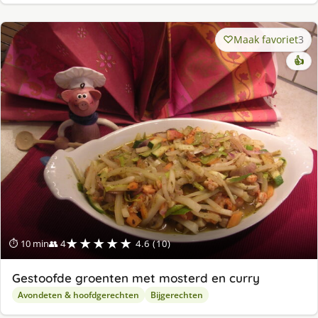
Maak favoriet
3
👍
★★★★★
⏱ 10 min
👥 4
4.6 (10)
Gestoofde groenten met mosterd en curry
Avondeten & hoofdgerechten
Bijgerechten