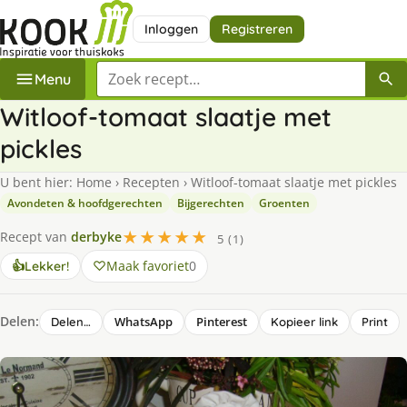
Inloggen
Registreren
Zoek een recept
Menu
Witloof-tomaat slaatje met
pickles
U bent hier:
Home
›
Recepten
›
Witloof-tomaat slaatje met pickles
Avondeten & hoofdgerechten
Bijgerechten
Groenten
★★★★★
Recept van
derbyke
5 (1)
Maak favoriet
0
👍
Lekker!
Delen:
WhatsApp
Pinterest
Delen…
Kopieer link
Print