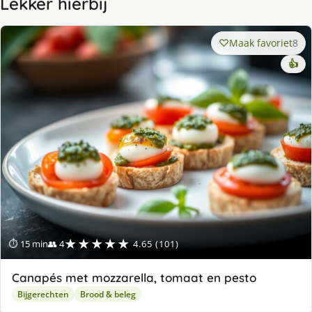
Lekker hierbij
Maak favoriet
8
👍
★★★★★
⏱ 15 min
👥 4
4.65 (101)
Canapés met mozzarella, tomaat en pesto
Bijgerechten
Brood & beleg