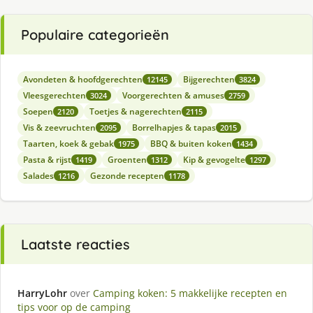
Populaire categorieën
Avondeten & hoofdgerechten
Bijgerechten
12145
3824
Vleesgerechten
Voorgerechten & amuses
3024
2759
Soepen
Toetjes & nagerechten
2120
2115
Vis & zeevruchten
Borrelhapjes & tapas
2095
2015
Taarten, koek & gebak
BBQ & buiten koken
1975
1434
Pasta & rijst
Groenten
Kip & gevogelte
1419
1312
1297
Salades
Gezonde recepten
1216
1178
Laatste reacties
HarryLohr
over
Camping koken: 5 makkelijke recepten en
tips voor op de camping