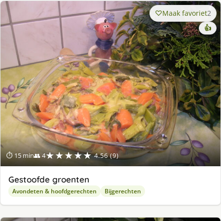
Maak favoriet
2
👍
★★★★★
⏱ 15 min
👥 4
4.56 (9)
Gestoofde groenten
Avondeten & hoofdgerechten
Bijgerechten