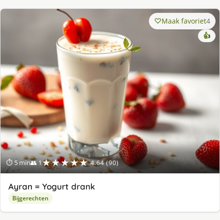
Maak favoriet
4
👍
★★★★★
⏱ 5 min
👥 1
4.64 (90)
Ayran = Yogurt drank
Bijgerechten