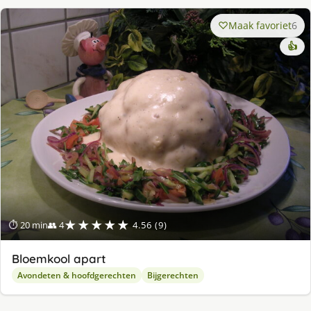
Maak favoriet
6
👍
★★★★★
⏱ 20 min
👥 4
4.56 (9)
Bloemkool apart
Avondeten & hoofdgerechten
Bijgerechten