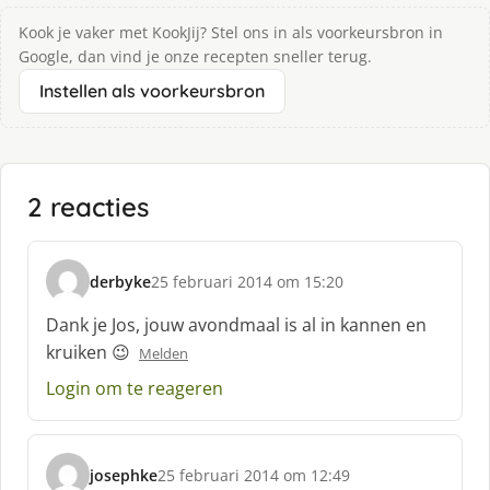
Kook je vaker met KookJij? Stel ons in als voorkeursbron in
Google, dan vind je onze recepten sneller terug.
Instellen als voorkeursbron
2 reacties
derbyke
25 februari 2014 om 15:20
s
c
Dank je Jos, jouw avondmaal is al in kannen en
h
kruiken 😉
Melden
r
e
Login om te reageren
e
f
:
josephke
25 februari 2014 om 12:49
s