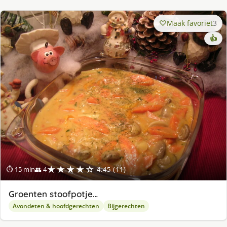
Maak favoriet
3
👍
★★★★☆
⏱ 15 min
👥 4
4.45 (11)
Groenten stoofpotje…
Avondeten & hoofdgerechten
Bijgerechten