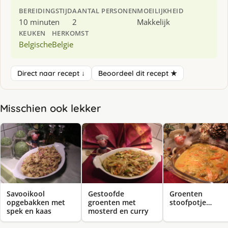
BEREIDINGSTIJD
AANTAL PERSONEN
MOEILIJKHEID
10 minuten
2
Makkelijk
KEUKEN
HERKOMST
Belgische
Belgie
Direct naar recept ↓
Beoordeel dit recept ★
Misschien ook lekker
Savooikool
Gestoofde
Groenten
opgebakken met
groenten met
stoofpotje…
spek en kaas
mosterd en curry