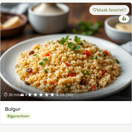
Maak favoriet
7
👍
★★★★★
⏱ 30 min
👥 4
4.59 (90)
Bulgur
Bijgerechten