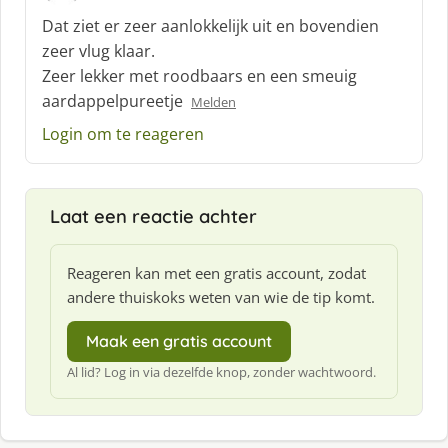
c
Dat ziet er zeer aanlokkelijk uit en bovendien
h
zeer vlug klaar.
r
Zeer lekker met roodbaars en een smeuig
e
aardappelpureetje
e
Melden
f
Login om te reageren
:
Laat een reactie achter
Reageren kan met een gratis account, zodat
andere thuiskoks weten van wie de tip komt.
Maak een gratis account
Al lid? Log in via dezelfde knop, zonder wachtwoord.