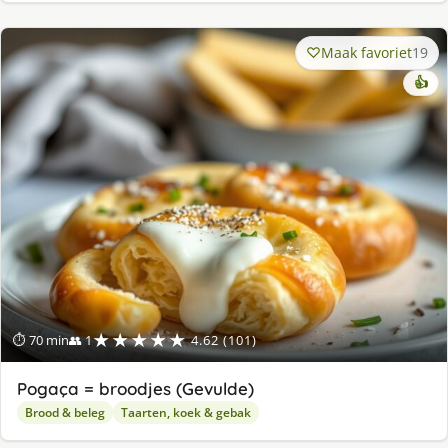
Maak favoriet
19
👍
★★★★★
⏱ 70 min
👥 1
4.62 (101)
Pogaça = broodjes (Gevulde)
Brood & beleg
Taarten, koek & gebak