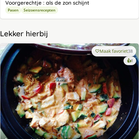
Voorgerechtje : als de zon schijnt
Pasen
Seizoensrecepten
Lekker hierbij
Maak favoriet
38
ke
👍
1
lek
ge