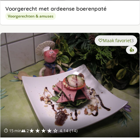
Voorgerecht met ardeense boerenpaté
Voorgerechten & amuses
Maak favoriet
3
👍
★★★★☆
⏱ 15 min
👥 2
4.14 (14)