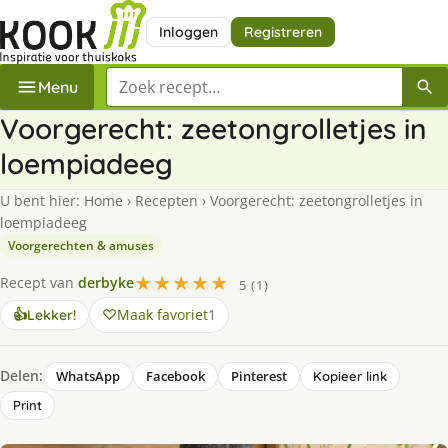
Inloggen
Registreren
Zoek een recept
Menu
Voorgerecht: zeetongrolletjes in
loempiadeeg
U bent hier:
Home
›
Recepten
›
Voorgerecht: zeetongrolletjes in
loempiadeeg
Voorgerechten & amuses
★★★★★
Recept van
derbyke
5 (1)
Maak favoriet
1
👍
Lekker!
Delen:
WhatsApp
Facebook
Pinterest
Kopieer link
Print