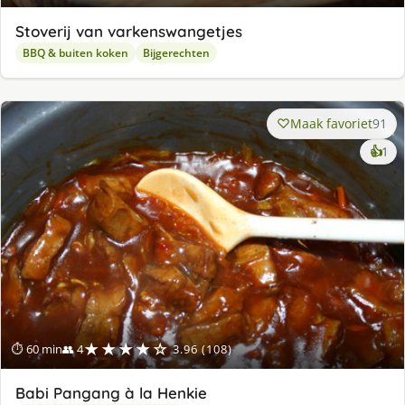
Stoverij van varkenswangetjes
BBQ & buiten koken
Bijgerechten
Maak favoriet
91
ke
👍
1
lek
ge
★★★★☆
⏱ 60 min
👥 4
3.96 (108)
Babi Pangang à la Henkie