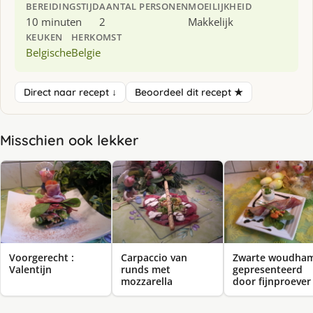
BEREIDINGSTIJD
AANTAL PERSONEN
MOEILIJKHEID
10 minuten
2
Makkelijk
KEUKEN
HERKOMST
Belgische
Belgie
Direct naar recept ↓
Beoordeel dit recept ★
Misschien ook lekker
Voorgerecht :
Carpaccio van
Zwarte woudha
Valentijn
runds met
gepresenteerd
mozzarella
door fijnproever