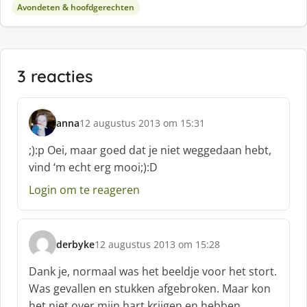
Avondeten & hoofdgerechten
3 reacties
anna
12 augustus 2013 om 15:31
s
c
;):p Oei, maar goed dat je niet weggedaan hebt,
h
vind ‘m echt erg mooi;):D
r
e
Login om te reageren
e
f
:
derbyke
12 augustus 2013 om 15:28
s
c
Dank je, normaal was het beeldje voor het stort.
h
Was gevallen en stukken afgebroken. Maar kon
r
het niet over mijn hart krijgen en hebben