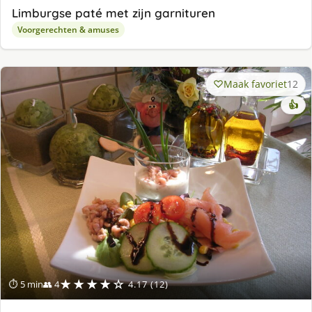
Limburgse paté met zijn garnituren
Voorgerechten & amuses
Maak favoriet
12
👍
★★★★☆
⏱ 5 min
👥 4
4.17 (12)