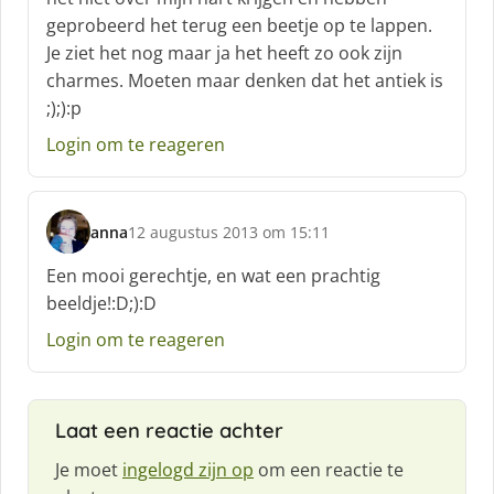
e
geprobeerd het terug een beetje op te lappen.
e
f
Je ziet het nog maar ja het heeft zo ook zijn
:
charmes. Moeten maar denken dat het antiek is
;);):p
Login om te reageren
anna
12 augustus 2013 om 15:11
s
c
Een mooi gerechtje, en wat een prachtig
h
beeldje!:D;):D
r
e
Login om te reageren
e
f
:
Laat een reactie achter
Je moet
ingelogd zijn op
om een reactie te