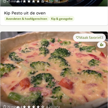
★★★★☆
⏱ 45 min
👥 4
4.39 (96)
Kip Pesto uit de oven
Avondeten & hoofdgerechten
Kip & gevogelte
Maak favoriet
3
👍
★★★★☆
⏱ 70 min
👥 4
4.29 (45)