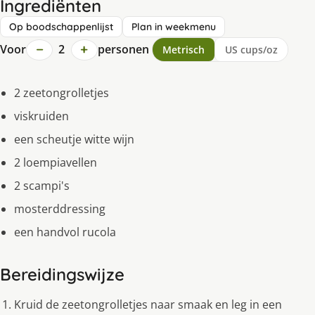
Ingrediënten
Op boodschappenlijst
Plan in weekmenu
−
+
Voor
2
personen
Metrisch
US cups/oz
2 zeetongrolletjes
viskruiden
een scheutje witte wijn
2 loempiavellen
2 scampi's
mosterddressing
een handvol rucola
Bereidingswijze
Kruid de zeetongrolletjes naar smaak en leg in een