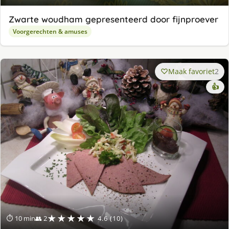
Zwarte woudham gepresenteerd door fijnproever
Voorgerechten & amuses
Maak favoriet
2
👍
★★★★★
⏱ 10 min
👥 2
4.6 (10)