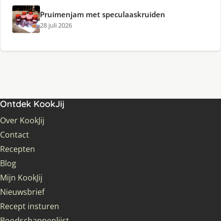
Pruimenjam met speculaaskruiden
28 juli 2026
Ontdek KookJij
Over KookJij
Contact
Recepten
Blog
Mijn KookJij
Nieuwsbrief
Recept insturen
Boodschappenlijst