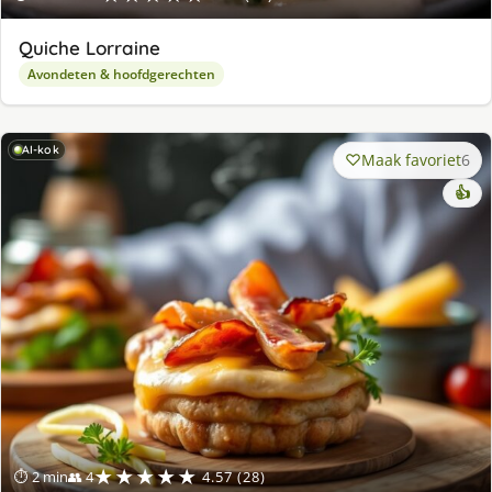
Quiche Lorraine
Avondeten & hoofdgerechten
AI-kok
Maak favoriet
6
👍
★★★★★
⏱ 2 min
👥 4
4.57 (28)