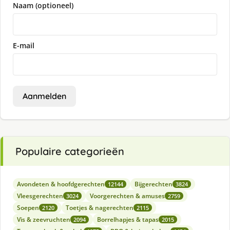
Naam (optioneel)
E-mail
Aanmelden
Populaire categorieën
Avondeten & hoofdgerechten
Bijgerechten
12144
3824
Vleesgerechten
Voorgerechten & amuses
3024
2759
Soepen
Toetjes & nagerechten
2120
2115
Vis & zeevruchten
Borrelhapjes & tapas
2094
2015