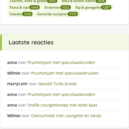
Taarten, koek & gebak
BBQ & buiten koken
1975
1434
Pasta & rijst
Groenten
Kip & gevogelte
1419
1312
1297
Salades
Gezonde recepten
1216
1177
Laatste reacties
anna
over
Pruimenjam met speculaaskruiden
Wilmie
over
Pruimenjam met speculaaskruiden
HarryLohr
over
Gevuld Turks brood
anna
over
Pruimenjam met speculaaskruiden
anna
over
Snelle courgettesoep met witte kaas
Wilmie
over
Ovenschotel met courgette en tonijn