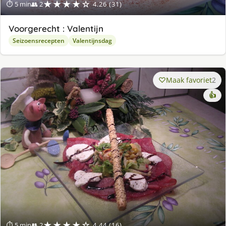
★★★★☆
⏱ 5 min
👥 2
4.26 (31)
Voorgerecht : Valentijn
Seizoensrecepten
Valentijnsdag
Maak favoriet
2
👍
★★★★☆
⏱ 5 min
👥 2
4.44 (16)