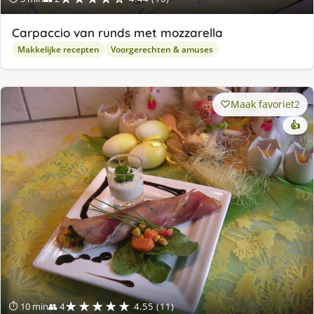
Carpaccio van runds met mozzarella
Makkelijke recepten
Voorgerechten & amuses
Maak favoriet
2
👍
★★★★★
⏱ 10 min
👥 4
4.55 (11)