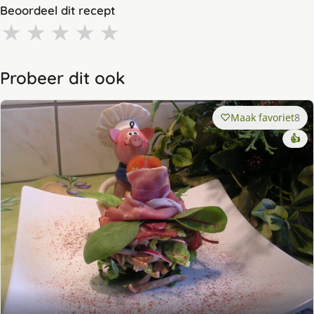
Beoordeel dit recept
★
★
★
★
★
Probeer dit ook
Maak favoriet
8
👍