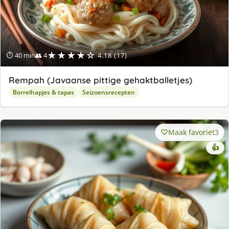
★★★★☆
⏱ 40 min
👥 4
4.18 (17)
Rempah (Javaanse pittige gehaktballetjes)
Borrelhapjes & tapas
Seizoensrecepten
Maak favoriet
3
👍