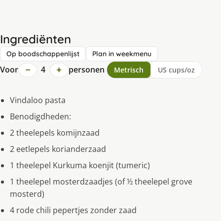
Ingrediënten
Op boodschappenlijst
Plan in weekmenu
−
+
Voor
4
personen
Metrisch
US cups/oz
Vindaloo pasta
Benodigdheden:
2 theelepels komijnzaad
2 eetlepels korianderzaad
1 theelepel Kurkuma koenjit (tumeric)
1 theelepel mosterdzaadjes (of ½ theelepel grove
mosterd)
4 rode chili pepertjes zonder zaad