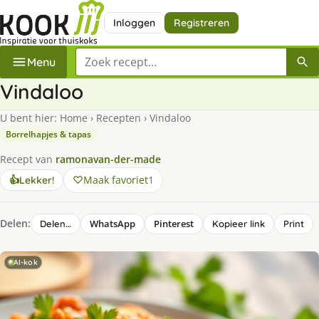
Inloggen
Registreren
Zoek een recept
Menu
Vindaloo
U bent hier:
Home
›
Recepten
›
Vindaloo
Borrelhapjes & tapas
Recept van
ramonavan-der-made
Maak favoriet
1
👍
Lekker!
Delen:
WhatsApp
Pinterest
Delen…
Kopieer link
Print
AI-kok