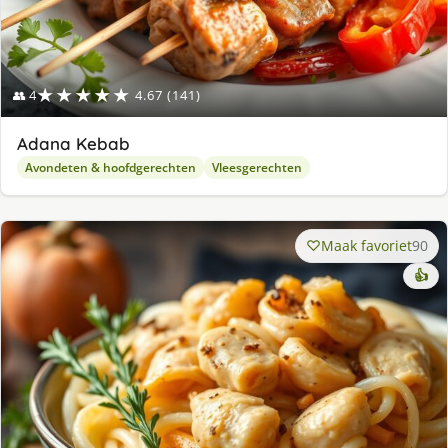
★★★★★
👥 4
4.67 (141)
Adana Kebab
Avondeten & hoofdgerechten
Vleesgerechten
Maak favoriet
90
👍