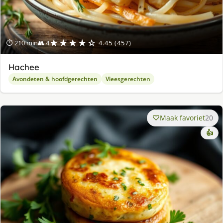
★★★★☆
⏱ 210 min
👥 4
4.45 (457)
Hachee
Avondeten & hoofdgerechten
Vleesgerechten
Maak favoriet
20
👍