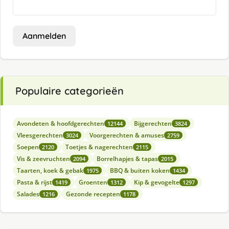
Aanmelden
Populaire categorieën
Avondeten & hoofdgerechten
Bijgerechten
12144
3824
Vleesgerechten
Voorgerechten & amuses
3024
2759
Soepen
Toetjes & nagerechten
2120
2115
Vis & zeevruchten
Borrelhapjes & tapas
2094
2015
Taarten, koek & gebak
BBQ & buiten koken
1975
1434
Pasta & rijst
Groenten
Kip & gevogelte
1419
1312
1297
Salades
Gezonde recepten
1216
1178