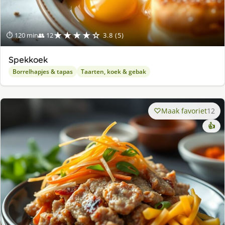
★★★★☆
⏱ 120 min
👥 12
3.8 (5)
Spekkoek
Borrelhapjes & tapas
Taarten, koek & gebak
Maak favoriet
12
👍