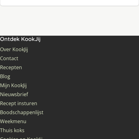
Ontdek KookJij
Over KookJij
Contact
Recepten
Blog
Mijn KookJij
Nieuwsbrief
Recept insturen
Boodschappenlijst
Weekmenu
Thuis koks