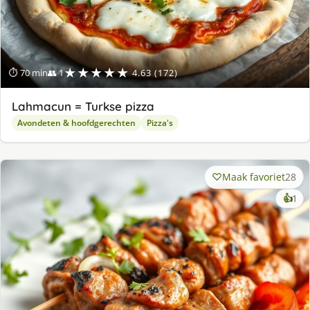
★★★★★
⏱ 70 min
👥 1
4.63 (172)
Lahmacun = Turkse pizza
Avondeten & hoofdgerechten
Pizza's
Maak favoriet
28
ke
👍
1
lek
ge