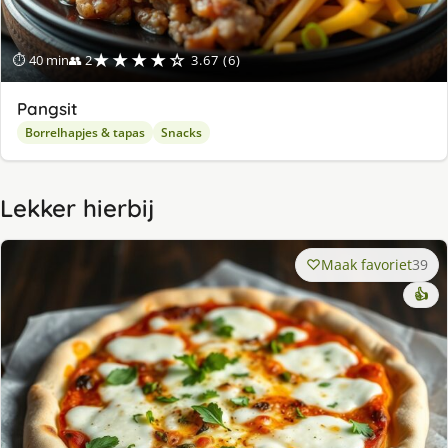
★★★★☆
⏱ 40 min
👥 2
3.67 (6)
Pangsit
Borrelhapjes & tapas
Snacks
Lekker hierbij
Maak favoriet
39
👍