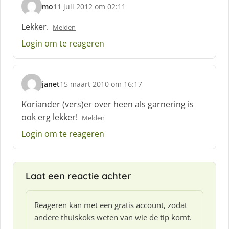
mo
11 juli 2012 om 02:11
s
c
Lekker.
Melden
h
Login om te reageren
r
e
e
f
janet
15 maart 2010 om 16:17
:
s
c
Koriander (vers)er over heen als garnering is
h
ook erg lekker!
Melden
r
e
Login om te reageren
e
f
:
Laat een reactie achter
Reageren kan met een gratis account, zodat
andere thuiskoks weten van wie de tip komt.