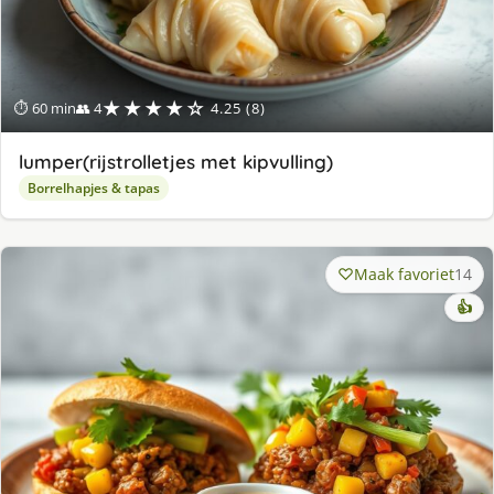
★★★★☆
⏱ 60 min
👥 4
4.25 (8)
lumper(rijstrolletjes met kipvulling)
Borrelhapjes & tapas
Maak favoriet
14
👍