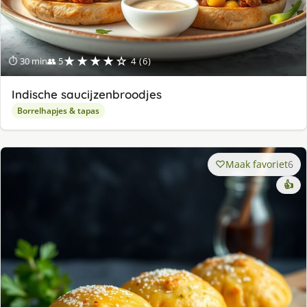
★★★★☆
⏱ 30 min
👥 5
4 (6)
Indische saucijzenbroodjes
Borrelhapjes & tapas
Maak favoriet
6
👍