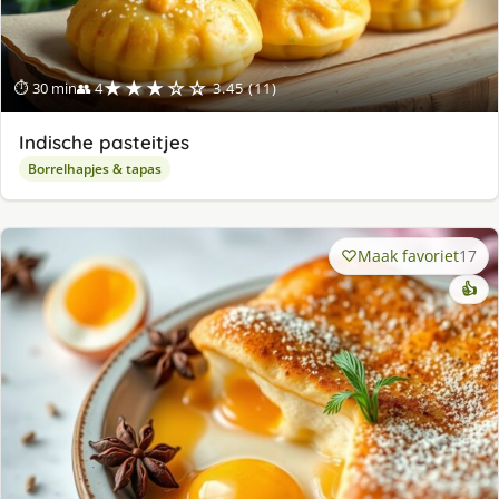
★★★☆☆
⏱ 30 min
👥 4
3.45 (11)
Indische pasteitjes
Borrelhapjes & tapas
Maak favoriet
17
👍