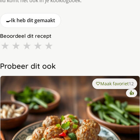
lid komt het ook in je kooklogboek.
🍳
Ik heb dit gemaakt
Beoordeel dit recept
★
★
★
★
★
Probeer dit ook
Maak favoriet
12
👍