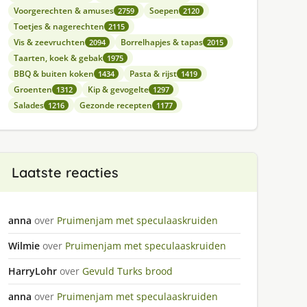
Voorgerechten & amuses
Soepen
2759
2120
Toetjes & nagerechten
2115
Vis & zeevruchten
Borrelhapjes & tapas
2094
2015
Taarten, koek & gebak
1975
BBQ & buiten koken
Pasta & rijst
1434
1419
Groenten
Kip & gevogelte
1312
1297
Salades
Gezonde recepten
1216
1177
Laatste reacties
anna
over
Pruimenjam met speculaaskruiden
Wilmie
over
Pruimenjam met speculaaskruiden
HarryLohr
over
Gevuld Turks brood
anna
over
Pruimenjam met speculaaskruiden