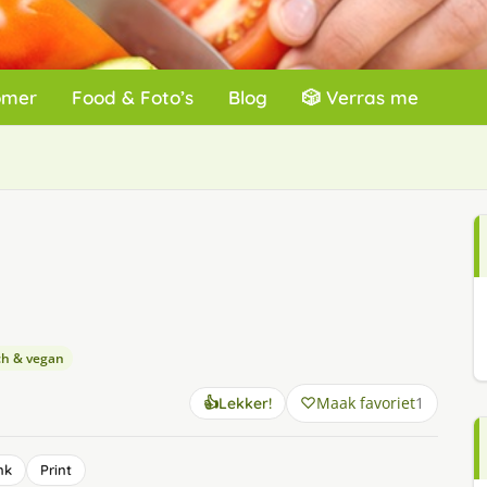
omer
Food & Foto’s
Blog
🎲 Verras me
ch & vegan
Maak favoriet
1
👍
Lekker!
nk
Print