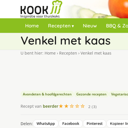
Home
Recepten
Nieuw
BBQ & Z
Venkel met kaas
U bent hier:
Home
›
Recepten
›
Venkel met kaas
Avondeten & hoofdgerechten
Gezonde recepten
Vegetaris
★★☆☆☆
Recept van
beerder
2 (3)
Delen:
WhatsApp
Facebook
Pinterest
Kopieer li