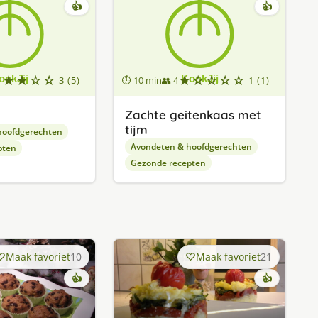
👍
👍
★★★☆☆
★☆☆☆☆
3 (5)
⏱ 10 min
👥 4
1 (1)
Zachte geitenkaas met
tijm
hoofdgerechten
Avondeten & hoofdgerechten
pten
Gezonde recepten
Maak favoriet
10
Maak favoriet
21
👍
👍