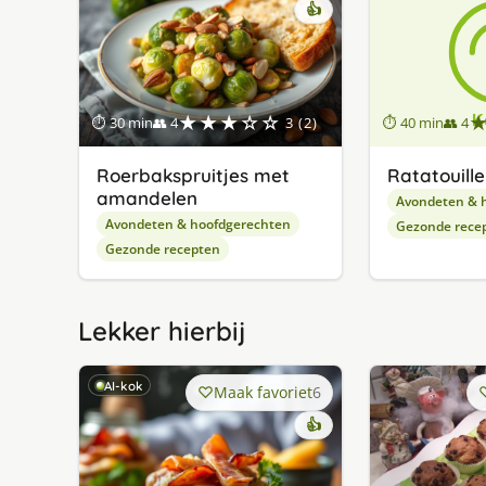
👍
★★★☆☆
⏱ 30 min
👥 4
3 (2)
⏱ 40 min
👥 4
Roerbakspruitjes met
Ratatouille
amandelen
Avondeten & 
Avondeten & hoofdgerechten
Gezonde rece
Gezonde recepten
Lekker hierbij
AI-kok
Maak favoriet
6
👍