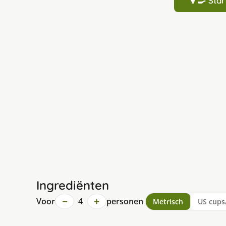
👩‍🍳 St
Ingrediënten
−
+
Voor
4
personen
Metrisch
US cups