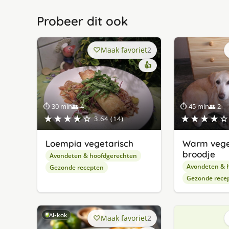
Probeer dit ook
Maak favoriet
2
👍
⏱ 30 min
👥 4
⏱ 45 min
👥 2
★★★★☆
★★★★☆
3.64 (14)
Loempia vegetarisch
Warm vege
broodje
Avondeten & hoofdgerechten
Avondeten & 
Gezonde recepten
Gezonde rece
AI-kok
Maak favoriet
2