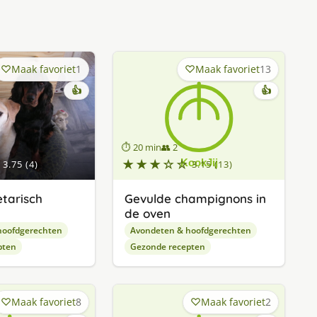
Maak favoriet
1
Maak favoriet
13
👍
👍
⏱ 20 min
👥 2
★★★☆☆
3.75 (4)
3.15 (13)
tarisch
Gevulde champignons in
de oven
hoofdgerechten
Avondeten & hoofdgerechten
pten
Gezonde recepten
Maak favoriet
8
Maak favoriet
2