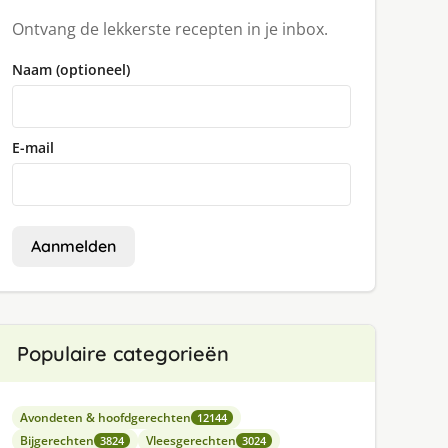
Ontvang de lekkerste recepten in je inbox.
Naam (optioneel)
E-mail
Aanmelden
Populaire categorieën
Avondeten & hoofdgerechten
12144
Bijgerechten
Vleesgerechten
3824
3024