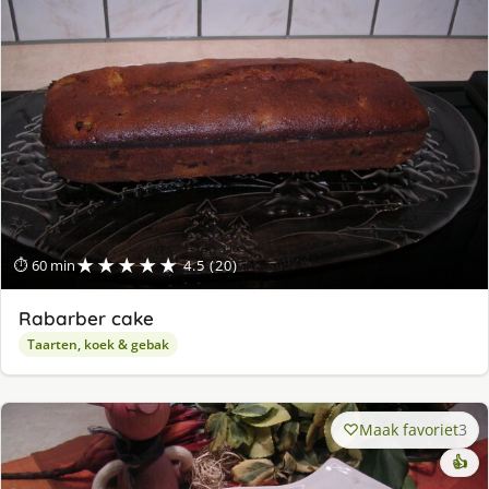
★★★★★
⏱ 60 min
4.5 (20)
Rabarber cake
Taarten, koek & gebak
Maak favoriet
3
👍