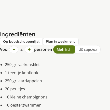
Ingrediënten
Op boodschappenlijst
Plan in weekmenu
−
+
Voor
2
personen
Metrisch
US cups/oz
250 gr. varkensfilet
1 teentje knoflook
250 gr. aardappelen
20 peultjes
10 kleine champignons
10 oesterzwammen