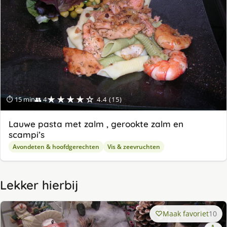
★★★★☆
⏱ 15 min
👥 4
4.4 (15)
Lauwe pasta met zalm , gerookte zalm en
scampi’s
Avondeten & hoofdgerechten
Vis & zeevruchten
Lekker hierbij
Maak favoriet
10