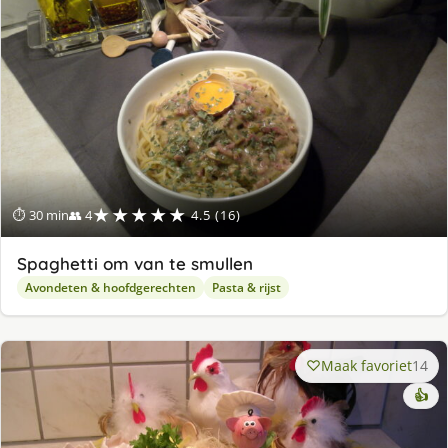
★★★★★
⏱ 30 min
👥 4
4.5 (16)
Spaghetti om van te smullen
Avondeten & hoofdgerechten
Pasta & rijst
Maak favoriet
14
👍