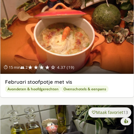
★★★★☆
⏱ 15 min
👥 2
4.37 (19)
Februari stoofpotje met vis
Avondeten & hoofdgerechten
Ovenschotels & eenpans
Maak favoriet
13
👍