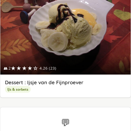
★★★★☆
👥 2
4.26 (23)
Dessert : Ijsje van de Fijnproever
IJs & sorbets
💬