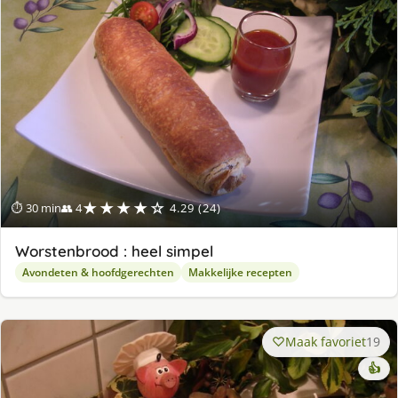
★★★★☆
⏱ 30 min
👥 4
4.29 (24)
Worstenbrood : heel simpel
Avondeten & hoofdgerechten
Makkelijke recepten
Maak favoriet
19
👍