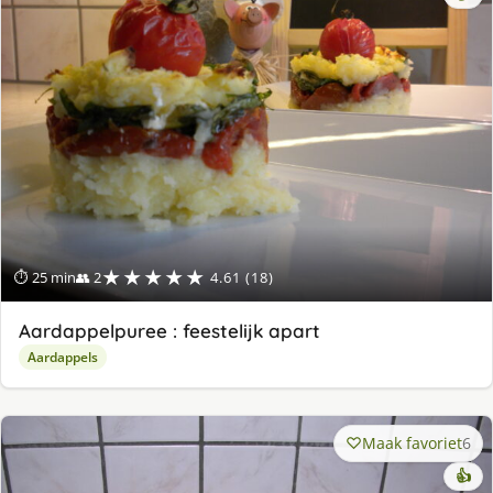
★★★★★
⏱ 25 min
👥 2
4.61 (18)
Aardappelpuree : feestelijk apart
Aardappels
Maak favoriet
6
👍