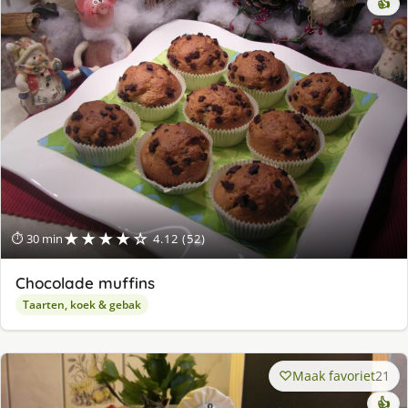
👍
★★★★☆
⏱ 30 min
4.12 (52)
Chocolade muffins
Taarten, koek & gebak
Maak favoriet
21
👍