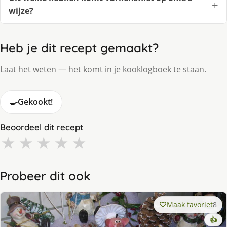
wijze?
Heb je dit recept gemaakt?
Laat het weten — het komt in je kooklogboek te staan.
🍳
Gekookt!
Beoordeel dit recept
★
★
★
★
★
Probeer dit ook
Maak favoriet
8
👍