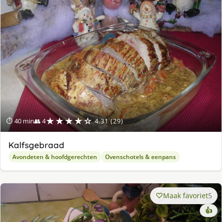
★★★★☆
⏱ 40 min
👥 4
4.31 (29)
Kalfsgebraad
Avondeten & hoofdgerechten
Ovenschotels & eenpans
Maak favoriet
5
👍