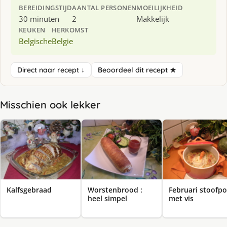
BEREIDINGSTIJD
AANTAL PERSONEN
MOEILIJKHEID
30 minuten
2
Makkelijk
KEUKEN
HERKOMST
Belgische
Belgie
Direct naar recept ↓
Beoordeel dit recept ★
Misschien ook lekker
Kalfsgebraad
Worstenbrood :
Februari stoofpo
heel simpel
met vis