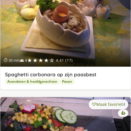
★★★★☆
⏱ 30 min
👥 4
4.41 (17)
Spaghetti carbonara op zijn paasbest
Avondeten & hoofdgerechten
Pasen
Maak favoriet
4
👍