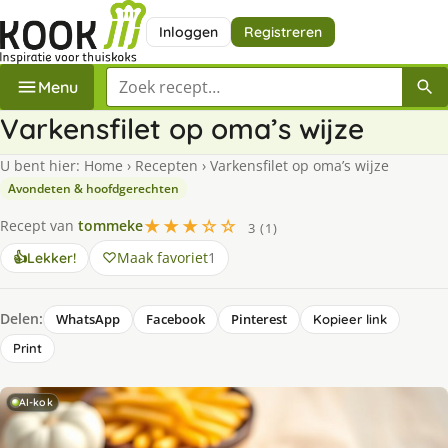
Inloggen
Registreren
Zoek een recept
Menu
Varkensfilet op oma’s wijze
U bent hier:
Home
›
Recepten
›
Varkensfilet op oma’s wijze
Avondeten & hoofdgerechten
★★★☆☆
Recept van
tommeke
3 (1)
Maak favoriet
1
👍
Lekker!
Delen:
WhatsApp
Facebook
Pinterest
Kopieer link
Print
AI-kok