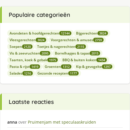
Populaire categorieën
Avondeten & hoofdgerechten
Bijgerechten
12144
3824
Vleesgerechten
Voorgerechten & amuses
3024
2759
Soepen
Toetjes & nagerechten
2120
2115
Vis & zeevruchten
Borrelhapjes & tapas
2095
2015
Taarten, koek & gebak
BBQ & buiten koken
1975
1434
Pasta & rijst
Groenten
Kip & gevogelte
1419
1312
1297
Salades
Gezonde recepten
1216
1177
Laatste reacties
anna
over
Pruimenjam met speculaaskruiden