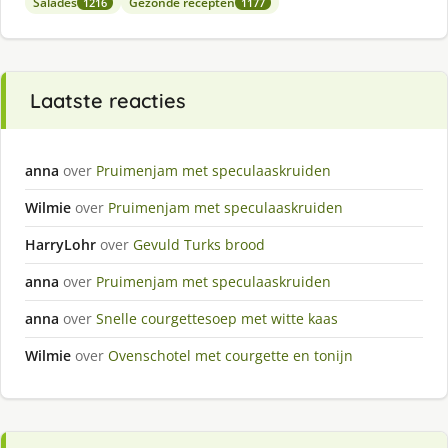
Salades
Gezonde recepten
1216
1177
Laatste reacties
anna
over
Pruimenjam met speculaaskruiden
Wilmie
over
Pruimenjam met speculaaskruiden
HarryLohr
over
Gevuld Turks brood
anna
over
Pruimenjam met speculaaskruiden
anna
over
Snelle courgettesoep met witte kaas
Wilmie
over
Ovenschotel met courgette en tonijn