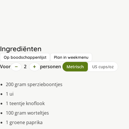
Ingrediënten
Op boodschappenlijst
Plan in weekmenu
−
+
Voor
2
personen
Metrisch
US cups/oz
200 gram sperzieboontjes
1 ui
1 teentje knoflook
100 gram worteltjes
1 groene paprika