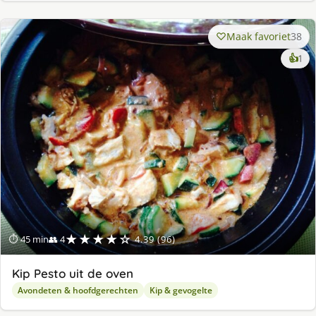
Maak favoriet
38
ke
👍
1
lek
ge
★★★★☆
⏱ 45 min
👥 4
4.39 (96)
Kip Pesto uit de oven
Avondeten & hoofdgerechten
Kip & gevogelte