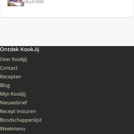
28 juli 2026
Ontdek KookJij
Over KookJij
Contact
Recepten
Blog
Mijn KookJij
Nieuwsbrief
Recept insturen
Boodschappenlijst
Weekmenu