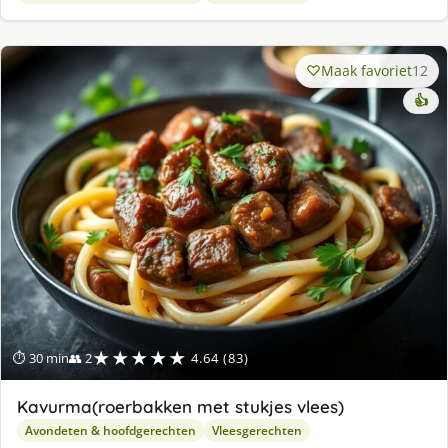
Maak favoriet
12
👍
★★★★★
⏱ 30 min
👥 2
4.64 (83)
Kavurma(roerbakken met stukjes vlees)
Avondeten & hoofdgerechten
Vleesgerechten