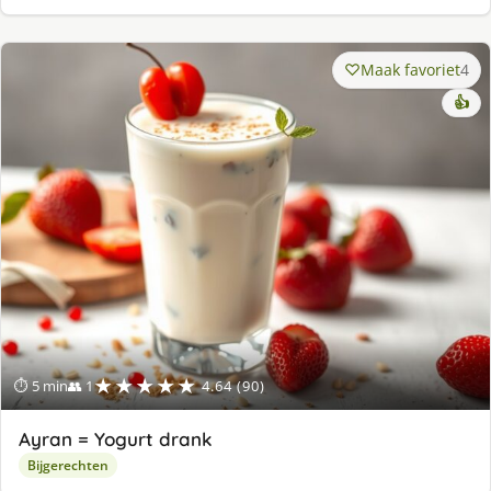
Maak favoriet
4
👍
★★★★★
⏱ 5 min
👥 1
4.64 (90)
Ayran = Yogurt drank
Bijgerechten