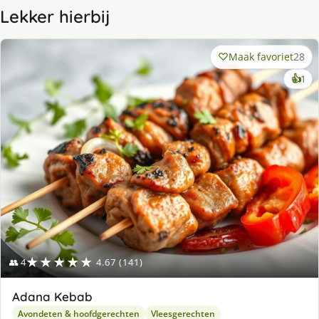
Lekker hierbij
Maak favoriet
28
ke
👍
1
lek
ge
★★★★★
👥 4
4.67 (141)
Adana Kebab
Avondeten & hoofdgerechten
Vleesgerechten