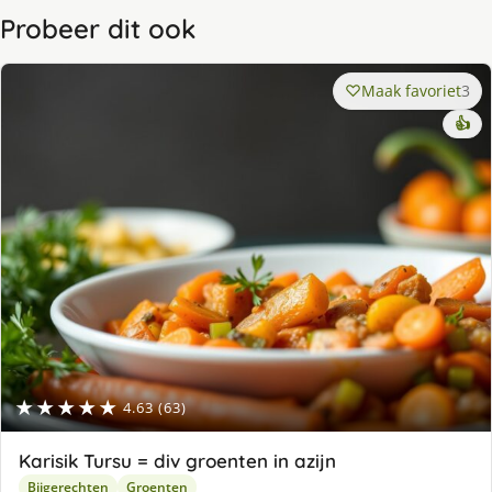
Probeer dit ook
Maak favoriet
3
👍
★★★★★
4.63 (63)
Karisik Tursu = div groenten in azijn
Bijgerechten
Groenten