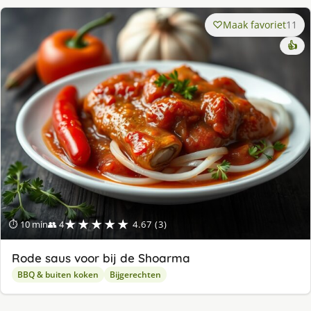
Maak favoriet
11
👍
★★★★★
⏱ 10 min
👥 4
4.67 (3)
Rode saus voor bij de Shoarma
BBQ & buiten koken
Bijgerechten