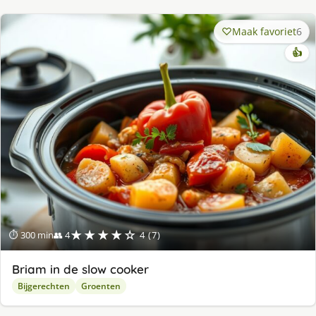
Maak favoriet
6
👍
★★★★☆
⏱ 300 min
👥 4
4 (7)
Briam in de slow cooker
Bijgerechten
Groenten