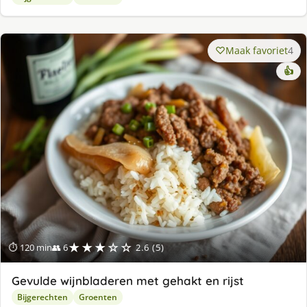
Maak favoriet
4
👍
★★★☆☆
⏱ 120 min
👥 6
2.6 (5)
Gevulde wijnbladeren met gehakt en rijst
Bijgerechten
Groenten