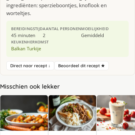
ingrediënten: sperzieboontjes, knoflook en
worteltjes.
BEREIDINGSTIJD
AANTAL PERSONEN
MOEILIJKHEID
45 minuten
2
Gemiddeld
KEUKEN
HERKOMST
Balkan
Turkije
Direct naar recept ↓
Beoordeel dit recept ★
Misschien ook lekker