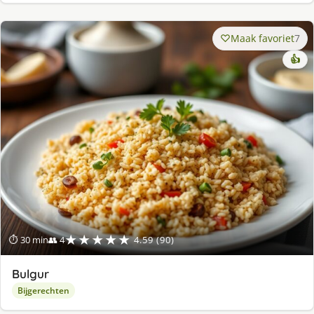
Maak favoriet
7
👍
★★★★★
⏱ 30 min
👥 4
4.59 (90)
Bulgur
Bijgerechten