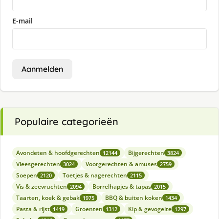
E-mail
Aanmelden
Populaire categorieën
Avondeten & hoofdgerechten
Bijgerechten
12144
3824
Vleesgerechten
Voorgerechten & amuses
3024
2759
Soepen
Toetjes & nagerechten
2120
2115
Vis & zeevruchten
Borrelhapjes & tapas
2094
2015
Taarten, koek & gebak
BBQ & buiten koken
1975
1434
Pasta & rijst
Groenten
Kip & gevogelte
1419
1312
1297