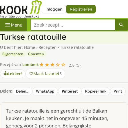
Inloggen
Registreren
Zoek een recept
Menu
Turkse ratatouille
U bent hier:
Home
›
Recepten
›
Turkse ratatouille
Bijgerechten
Groenten
★★★☆☆
Recept van
Lambert
2.8 (5)
Maak favoriet
5
👍
Lekker!
Delen:
WhatsApp
Pinterest
Delen…
Kopieer link
Print
Turkse ratatouille is een gerecht uit de Balkan
keuken. Je maakt het in ongeveer 45 minuten,
genoeg voor 2 personen. Belangrijkste