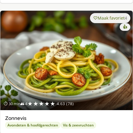
Maak favoriet
4
👍
★★★★★
⏱ 30 min
👥 4
4.63 (78)
Zonnevis
Avondeten & hoofdgerechten
Vis & zeevruchten