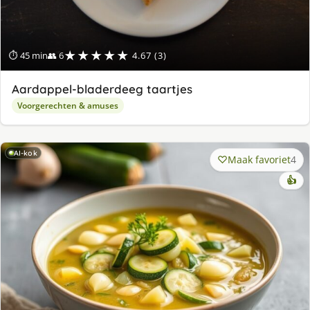
★★★★★
⏱ 45 min
👥 6
4.67 (3)
Aardappel-bladerdeeg taartjes
Voorgerechten & amuses
AI-kok
Maak favoriet
4
👍