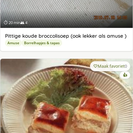
⏱ 20 min
👥 4
Pittige koude broccolisoep (ook lekker als amuse )
Amuse
Borrelhapjes & tapas
Maak favoriet
0
👍