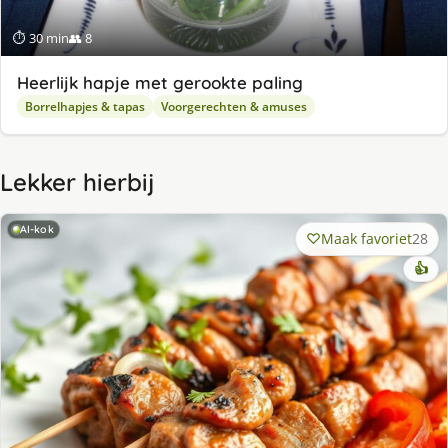
⏱ 30 min
👥 8
Heerlijk hapje met gerookte paling
Borrelhapjes & tapas
Voorgerechten & amuses
Lekker hierbij
AI-kok
Maak favoriet
28
👍