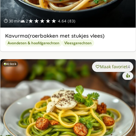
★★★★★
⏱ 30 min
👥 2
4.64 (83)
Kavurma(roerbakken met stukjes vlees)
Avondeten & hoofdgerechten
Vleesgerechten
AI-kok
Maak favoriet
4
👍