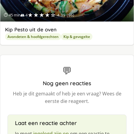
★★★★☆
⏱ 45 min
👥 4
4.39 (96)
Kip Pesto uit de oven
Avondeten & hoofdgerechten
Kip & gevogelte
💬
Nog geen reacties
Heb je dit gemaakt of heb je een vraag? Wees de
eerste die reageert.
Laat een reactie achter
Je moet
ingelogd zijn op
om een reactie te