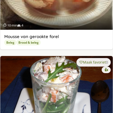
⏱ 10 min
👥 4
Mousse van gerookte forel
Beleg
Brood & beleg
Maak favoriet
0
👍