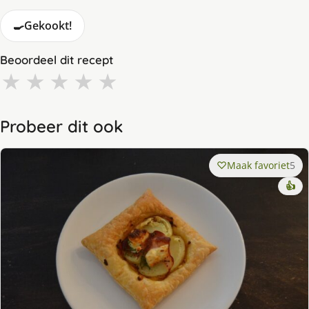
🍳
Gekookt!
Beoordeel dit recept
★
★
★
★
★
Probeer dit ook
Maak favoriet
5
👍