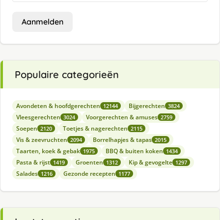
Aanmelden
Populaire categorieën
Avondeten & hoofdgerechten
Bijgerechten
12144
3824
Vleesgerechten
Voorgerechten & amuses
3024
2759
Soepen
Toetjes & nagerechten
2120
2115
Vis & zeevruchten
Borrelhapjes & tapas
2094
2015
Taarten, koek & gebak
BBQ & buiten koken
1975
1434
Pasta & rijst
Groenten
Kip & gevogelte
1419
1312
1297
Salades
Gezonde recepten
1216
1177