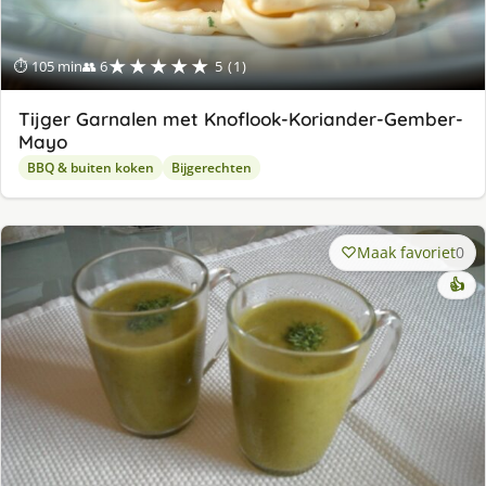
★★★★★
⏱ 105 min
👥 6
5 (1)
Tijger Garnalen met Knoflook-Koriander-Gember-
Mayo
BBQ & buiten koken
Bijgerechten
Maak favoriet
0
👍