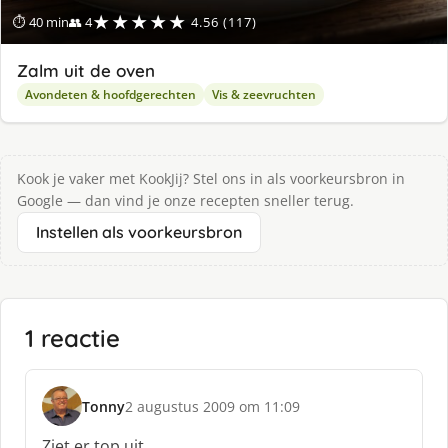
★★★★★
⏱ 40 min
👥 4
4.56 (117)
Zalm uit de oven
Avondeten & hoofdgerechten
Vis & zeevruchten
Kook je vaker met KookJij? Stel ons in als voorkeursbron in
Google — dan vind je onze recepten sneller terug.
Instellen als voorkeursbron
1 reactie
Tonny
2 augustus 2009 om 11:09
s
c
Ziet er top uit.