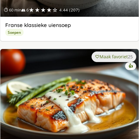
★★★★☆
⏱ 60 min
👥 6
4.44 (207)
Franse klassieke uiensoep
Soepen
Maak favoriet
25
👍