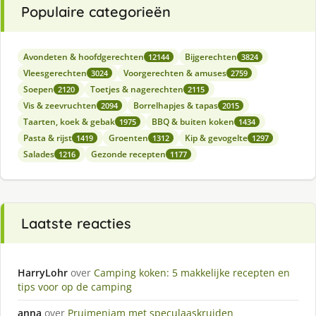
Populaire categorieën
Avondeten & hoofdgerechten
Bijgerechten
12144
3824
Vleesgerechten
Voorgerechten & amuses
3024
2759
Soepen
Toetjes & nagerechten
2120
2115
Vis & zeevruchten
Borrelhapjes & tapas
2094
2015
Taarten, koek & gebak
BBQ & buiten koken
1975
1434
Pasta & rijst
Groenten
Kip & gevogelte
1419
1312
1297
Salades
Gezonde recepten
1216
1177
Laatste reacties
HarryLohr
over
Camping koken: 5 makkelijke recepten en
tips voor op de camping
anna
over
Pruimenjam met speculaaskruiden