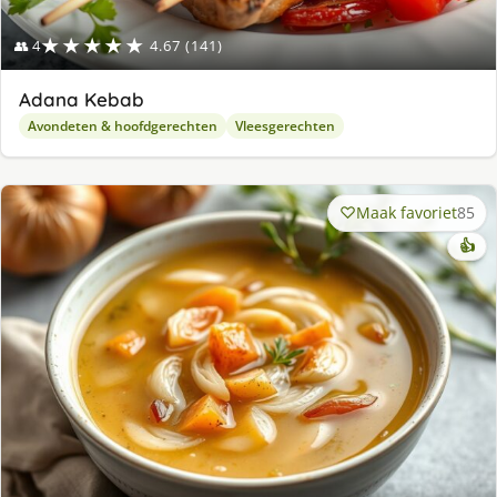
★★★★★
👥 4
4.67 (141)
Adana Kebab
Avondeten & hoofdgerechten
Vleesgerechten
Maak favoriet
85
👍