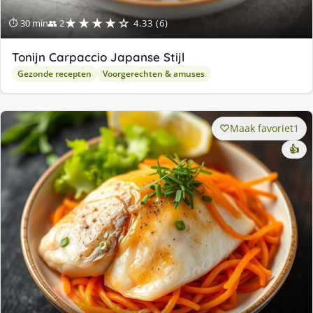
★★★★☆
⏱ 30 min
👥 2
4.33 (6)
Tonijn Carpaccio Japanse Stijl
Gezonde recepten
Voorgerechten & amuses
Maak favoriet
1
👍