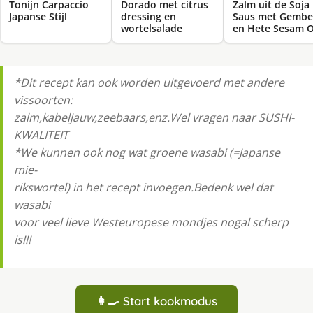
Tonijn Carpaccio
Dorado met citrus
Zalm uit de Soja
Japanse Stijl
dressing en
Saus met Gembe
wortelsalade
en Hete Sesam O
*Dit recept kan ook worden uitgevoerd met andere
vissoorten:
zalm,kabeljauw,zeebaars,enz.Wel vragen naar SUSHI-
KWALITEIT
*We kunnen ook nog wat groene wasabi (=Japanse
mie-
rikswortel) in het recept invoegen.Bedenk wel dat
wasabi
voor veel lieve Westeuropese mondjes nogal scherp
is!!!
👩‍🍳 Start kookmodus