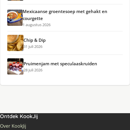
Mexicaanse groentesoep met gehakt en
courgette
1 augustus 2026
Chip & Dip
31 juli 2026
Pruimenjam met speculaaskruiden
28 juli 2026
Ontdek KookJij
Over KookJij