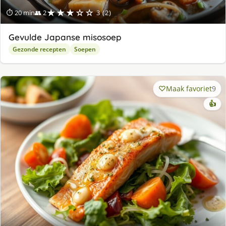
★★★☆☆
⏱ 20 min
👥 2
3 (2)
Gevulde Japanse misosoep
Gezonde recepten
Soepen
Maak favoriet
9
👍