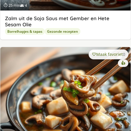
⏱ 25 min
👥 4
Zalm uit de Soja Saus met Gember en Hete
Sesam Olie
Borrelhapjes & tapas
Gezonde recepten
Maak favoriet
0
👍