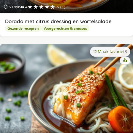
★★★★★
⏱ 60 min
👥 4
5 (1)
Dorado met citrus dressing en wortelsalade
Gezonde recepten
Voorgerechten & amuses
Maak favoriet
3
👍