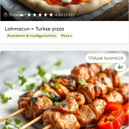
★★★★★
⏱ 70 min
👥 1
4.63 (172)
Lahmacun = Turkse pizza
Avondeten & hoofdgerechten
Pizza's
Maak favoriet
28
ke
👍
1
lek
ge