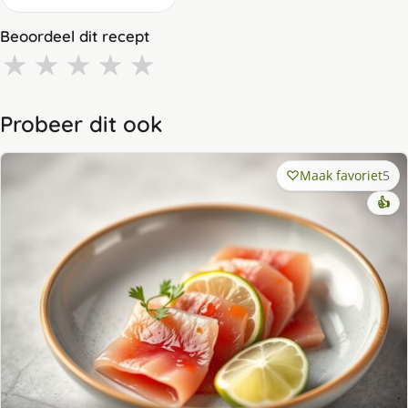
Beoordeel dit recept
★
★
★
★
★
Probeer dit ook
Maak favoriet
5
👍