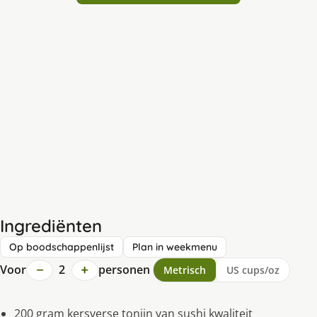
Ingrediënten
Op boodschappenlijst
Plan in weekmenu
−
+
Voor
2
personen
Metrisch
US cups/oz
200 gram kersverse tonijn van sushi kwaliteit