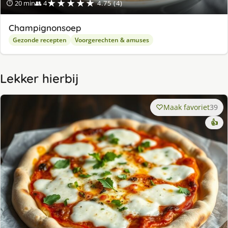
★★★★★
⏱ 20 min
👥 4
4.75 (4)
Champignonsoep
Gezonde recepten
Voorgerechten & amuses
Lekker hierbij
Maak favoriet
39
👍