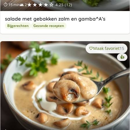
★★★★☆
⏱ 15 min
👥 2
4.25 (12)
salade met gebakken zalm en gamba^A’s
Bijgerechten
Gezonde recepten
Maak favoriet
15
👍