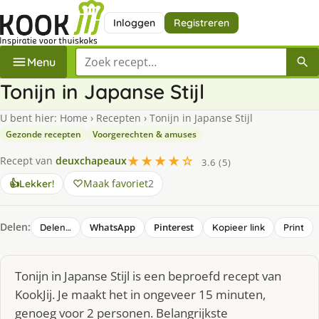
Inloggen
Registreren
Zoek een recept
Menu
Tonijn in Japanse Stijl
U bent hier:
Home
›
Recepten
›
Tonijn in Japanse Stijl
Gezonde recepten
Voorgerechten & amuses
★★★★☆
Recept van
deuxchapeaux
3.6 (5)
Maak favoriet
2
👍
Lekker!
Delen:
WhatsApp
Pinterest
Delen…
Kopieer link
Print
Tonijn in Japanse Stijl is een beproefd recept van
KookJij. Je maakt het in ongeveer 15 minuten,
genoeg voor 2 personen. Belangrijkste