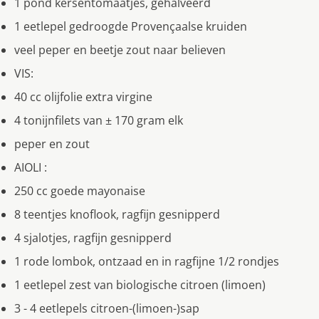
1 pond kersentomaatjes, gehalveerd
1 eetlepel gedroogde Provençaalse kruiden
veel peper en beetje zout naar believen
VIS:
40 cc olijfolie extra virgine
4 tonijnfilets van ± 170 gram elk
peper en zout
AIOLI :
250 cc goede mayonaise
8 teentjes knoflook, ragfijn gesnipperd
4 sjalotjes, ragfijn gesnipperd
1 rode lombok, ontzaad en in ragfijne 1/2 rondjes
1 eetlepel zest van biologische citroen (limoen)
3 - 4 eetlepels citroen-(limoen-)sap