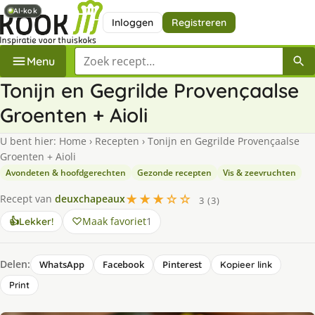
AI-kok
AI-kok
Inloggen
Registreren
Zoek een recept
Menu
Tonijn en Gegrilde Provençaalse
Groenten + Aioli
U bent hier:
Home
›
Recepten
›
Tonijn en Gegrilde Provençaalse
Groenten + Aioli
Avondeten & hoofdgerechten
Gezonde recepten
Vis & zeevruchten
★★★☆☆
Recept van
deuxchapeaux
3 (3)
Maak favoriet
1
👍
Lekker!
Delen:
WhatsApp
Facebook
Pinterest
Kopieer link
Print