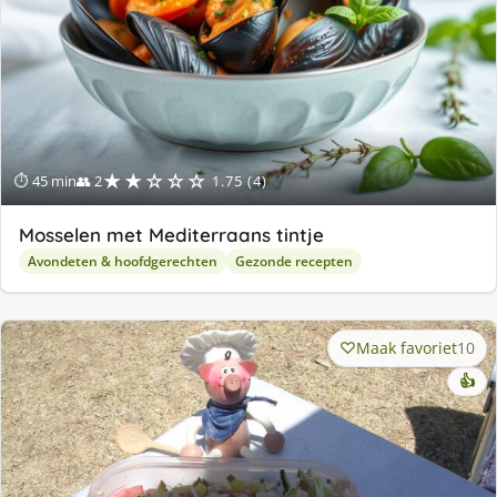
★★☆☆☆
⏱ 45 min
👥 2
1.75 (4)
Mosselen met Mediterraans tintje
Avondeten & hoofdgerechten
Gezonde recepten
Maak favoriet
10
👍