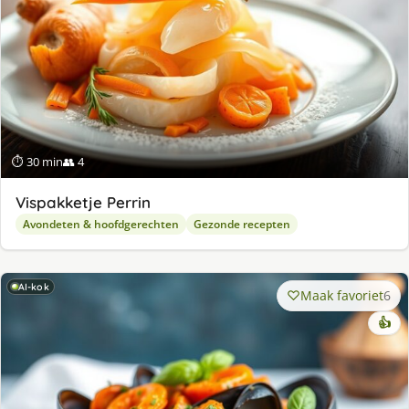
⏱ 30 min
👥 4
Vispakketje Perrin
Avondeten & hoofdgerechten
Gezonde recepten
AI-kok
Maak favoriet
6
👍