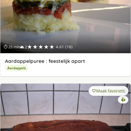
★★★★★
⏱ 25 min
👥 2
4.61 (18)
Aardappelpuree : feestelijk apart
Aardappels
Maak favoriet
6
👍