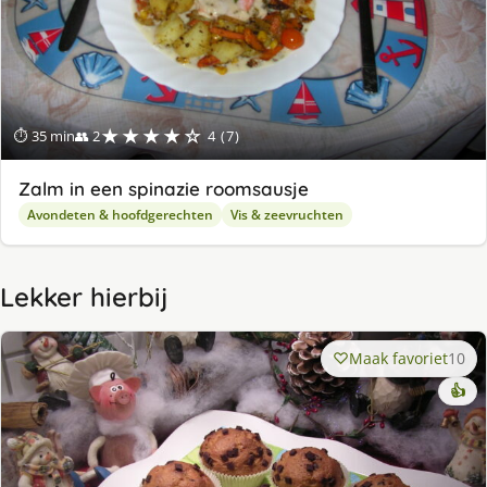
★★★★☆
⏱ 35 min
👥 2
4 (7)
Zalm in een spinazie roomsausje
Avondeten & hoofdgerechten
Vis & zeevruchten
Lekker hierbij
Maak favoriet
10
👍