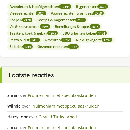
Avondeten & hoofdgerechten
Bijgerechten
12144
3824
Vleesgerechten
Voorgerechten & amuses
3024
2759
Soepen
Toetjes & nagerechten
2120
2115
Vis & zeevruchten
Borrelhapjes & tapas
2095
2015
Taarten, koek & gebak
BBQ & buiten koken
1975
1434
Pasta & rijst
Groenten
Kip & gevogelte
1419
1312
1297
Salades
Gezonde recepten
1216
1177
Laatste reacties
anna
over
Pruimenjam met speculaaskruiden
Wilmie
over
Pruimenjam met speculaaskruiden
HarryLohr
over
Gevuld Turks brood
anna
over
Pruimenjam met speculaaskruiden