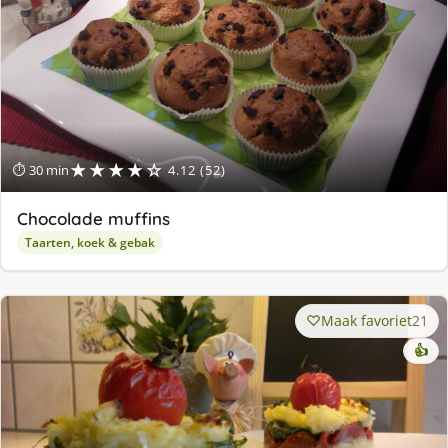
★★★★☆
⏱ 30 min
4.12 (52)
Chocolade muffins
Taarten, koek & gebak
Maak favoriet
21
👍