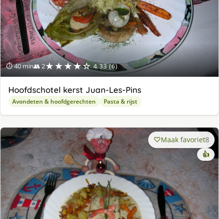
★★★★☆
⏱ 40 min
👥 2
4.33 (6)
Hoofdschotel kerst Juan-Les-Pins
Avondeten & hoofdgerechten
Pasta & rijst
Maak favoriet
8
👍