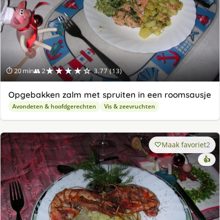
★★★★☆
⏱ 20 min
👥 2
3.77 (13)
Opgebakken zalm met spruiten in een roomsausje
Avondeten & hoofdgerechten
Vis & zeevruchten
Maak favoriet
2
👍