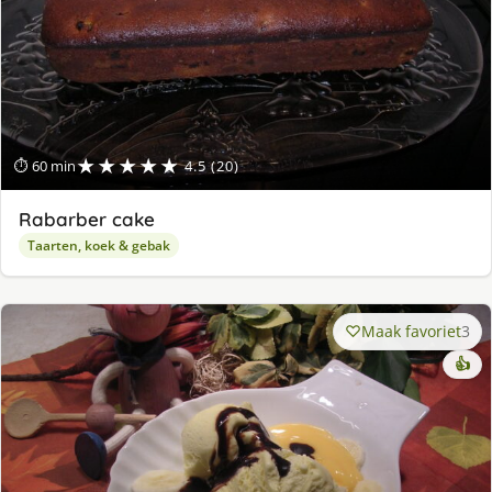
★★★★★
⏱ 60 min
4.5 (20)
Rabarber cake
Taarten, koek & gebak
Maak favoriet
3
👍