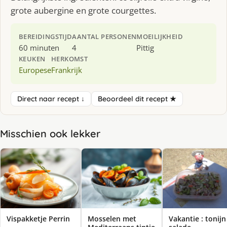
grote aubergine en grote courgettes.
BEREIDINGSTIJD
AANTAL PERSONEN
MOEILIJKHEID
60 minuten
4
Pittig
KEUKEN
HERKOMST
Europese
Frankrijk
Direct naar recept ↓
Beoordeel dit recept ★
Misschien ook lekker
Vispakketje Perrin
Mosselen met
Vakantie : tonijn