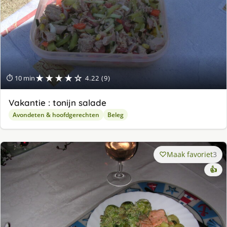
★★★★☆
⏱ 10 min
4.22 (9)
Vakantie : tonijn salade
Avondeten & hoofdgerechten
Beleg
Maak favoriet
3
👍