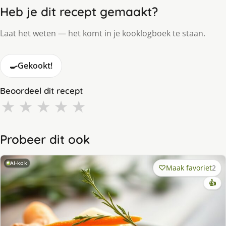
Heb je dit recept gemaakt?
Laat het weten — het komt in je kooklogboek te staan.
🍳
Gekookt!
Beoordeel dit recept
★
★
★
★
★
Probeer dit ook
AI-kok
Maak favoriet
2
👍