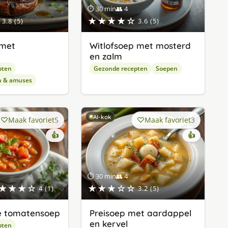
⏱ 30 min
👥 4
★★★★☆
3.8 (5)
3.6 (5)
 met
Witlofsoep met mosterd
en zalm
pten
Gezonde recepten
Soepen
n & amuses
AI-kok
Maak favoriet
5
Maak favoriet
3
👍
👍
⏱ 30 min
👥 4
★★★☆
★★★☆☆
4 (1)
3.2 (5)
e tomatensoep
Preisoep met aardappel
en kervel
pten