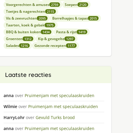
Voorgerechten & amuses
Soepen
2759
2120
Toetjes & nagerechten
2115
Vis & zeevruchten
Borrelhapjes & tapas
2095
2015
Taarten, koek & gebak
1975
BBQ & buiten koken
Pasta & rijst
1434
1419
Groenten
Kip & gevogelte
1312
1297
Salades
Gezonde recepten
1216
1177
Laatste reacties
anna
over
Pruimenjam met speculaaskruiden
Wilmie
over
Pruimenjam met speculaaskruiden
HarryLohr
over
Gevuld Turks brood
anna
over
Pruimenjam met speculaaskruiden