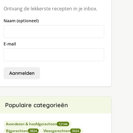
Ontvang de lekkerste recepten in je inbox.
Naam (optioneel)
E-mail
Aanmelden
Populaire categorieën
Avondeten & hoofdgerechten
12144
Bijgerechten
Vleesgerechten
3824
3024