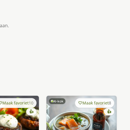
taan.
AI-kok
Maak favoriet
10
Maak favoriet
8
👍
👍