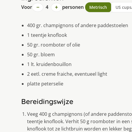
−
+
Voor
4
personen
Metrisch
US cups
400 gr. champignons of andere paddestoelen
1 teentje knoflook
50 gr. roomboter of olie
50 gr. bloem
1 lt. kruidenbouillon
2 eetl. creme fraiche, eventueel light
platte peterselie
Bereidingswijze
Veeg 400 g champignons (of andere paddenstoele
teentje knoflook. Verhit 50 g roomboter in ee
knoflook tot ze lichtbruin worden en lekker beg