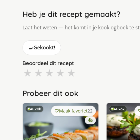
Heb je dit recept gemaakt?
Laat het weten — het komt in je kooklogboek te s
🍳
Gekookt!
Beoordeel dit recept
★
★
★
★
★
Probeer dit ook
AI-kok
AI-kok
Maak favoriet
22
👍