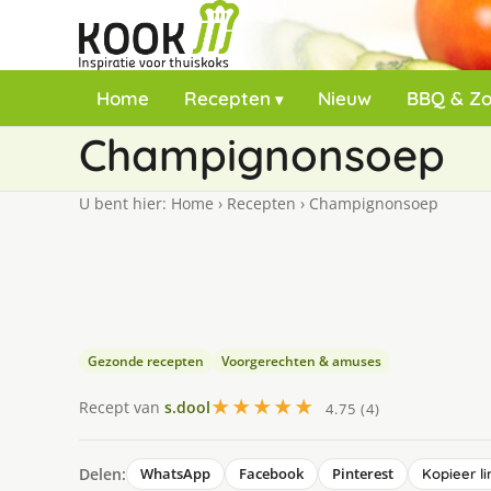
Home
Recepten
Nieuw
BBQ & Z
Champignonsoep
U bent hier:
Home
›
Recepten
›
Champignonsoep
Gezonde recepten
Voorgerechten & amuses
★★★★★
Recept van
s.dool
4.75 (4)
Delen:
WhatsApp
Facebook
Pinterest
Kopieer li