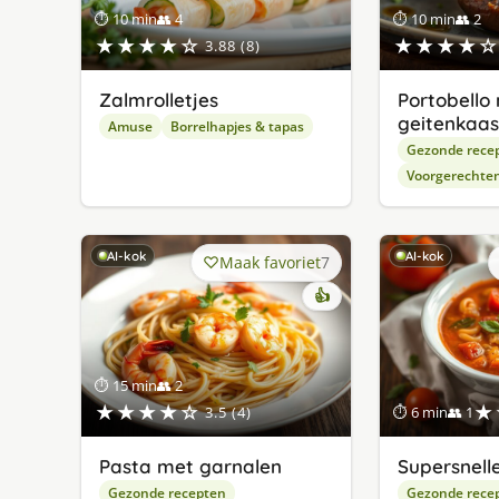
⏱ 10 min
👥 4
⏱ 10 min
👥 2
★★★★☆
★★★★☆
3.88 (8)
Zalmrolletjes
Portobello
geitenkaas
Amuse
Borrelhapjes & tapas
Gezonde rece
Voorgerechte
AI-kok
AI-kok
Maak favoriet
7
👍
⏱ 15 min
👥 2
★★★★☆
★
3.5 (4)
⏱ 6 min
👥 1
Pasta met garnalen
Supersnell
Gezonde recepten
Gezonde rece