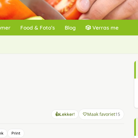
omer
Food & Foto’s
Blog
🎲 Verras me
Maak favoriet
15
👍
Lekker!
nk
Print