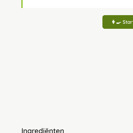
👩‍🍳 St
Ingrediënten