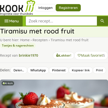
Inloggen
Registreren
Zoek een recept
Menu
Tiramisu met rood fruit
U bent hier:
Home
›
Recepten
›
Tiramisu met rood fruit
Toetjes & nagerechten
Maak favoriet
5
Recept van
brinkie1970
👍
Lekker!
Delen:
WhatsApp
Pinterest
Delen…
Kopieer link
Print
AI-kok