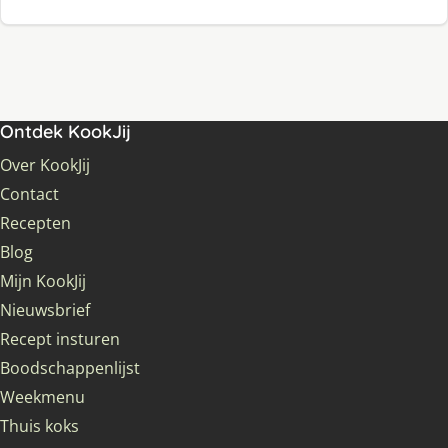
Ontdek KookJij
Over KookJij
Contact
Recepten
Blog
Mijn KookJij
Nieuwsbrief
Recept insturen
Boodschappenlijst
Weekmenu
Thuis koks