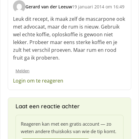
Gerard van der Leeuw
19 januari 2014 om 16:49
s
c
Leuk dit recept, ik maak zelf de mascarpone ook
h
met advocaat, maar de rum is nieuw. Gebruik
r
wel echte koffie, oploskoffie is gewoon niet
e
lekker. Probeer maar eens sterke koffie en je
e
f
zult het verschil proeven. Maar rum en rood
:
fruit ga ik proberen.
Melden
Login om te reageren
Laat een reactie achter
Reageren kan met een gratis account — zo
weten andere thuiskoks van wie de tip komt.