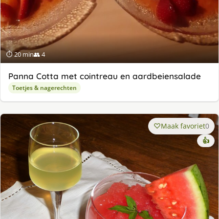
⏱ 20 min
👥 4
Panna Cotta met cointreau en aardbeiensalade
Toetjes & nagerechten
Maak favoriet
0
👍