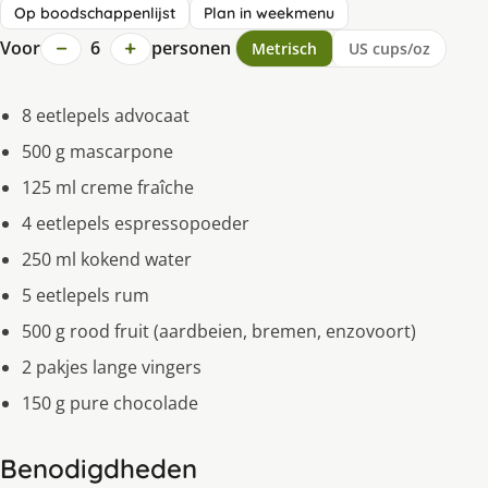
Op boodschappenlijst
Plan in weekmenu
−
+
Voor
6
personen
Metrisch
US cups/oz
8 eetlepels advocaat
500 g mascarpone
125 ml creme fraîche
4 eetlepels espressopoeder
250 ml kokend water
5 eetlepels rum
500 g rood fruit (aardbeien, bremen, enzovoort)
2 pakjes lange vingers
150 g pure chocolade
Benodigdheden