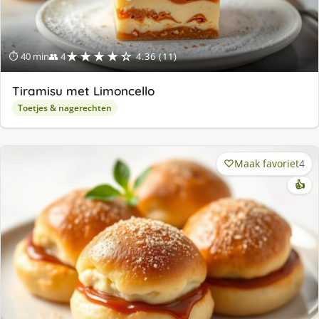
★★★★☆
⏱ 40 min
👥 4
4.36 (11)
Tiramisu met Limoncello
Toetjes & nagerechten
Maak favoriet
4
👍