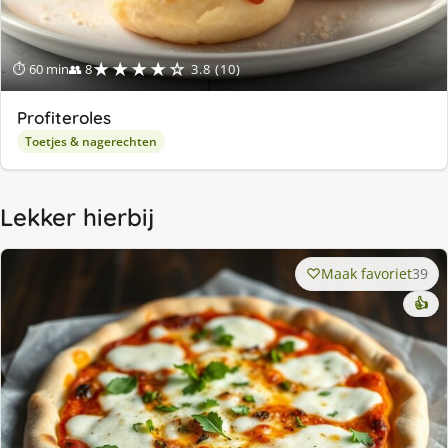
★★★★☆
⏱ 60 min
👥 8
3.8 (10)
Profiteroles
Toetjes & nagerechten
Lekker hierbij
Maak favoriet
39
👍