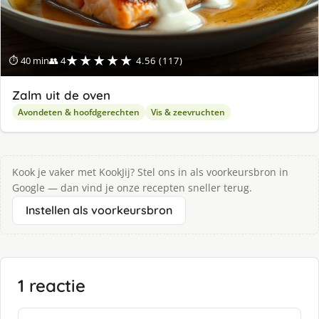
★★★★★
⏱ 40 min
👥 4
4.56 (117)
Zalm uit de oven
Avondeten & hoofdgerechten
Vis & zeevruchten
Kook je vaker met KookJij? Stel ons in als voorkeursbron in
Google — dan vind je onze recepten sneller terug.
Instellen als voorkeursbron
1 reactie