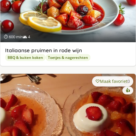
⏱ 600 min
👥 4
Italiaanse pruimen in rode wijn
BBQ & buiten koken
Toetjes & nagerechten
Maak favoriet
0
👍