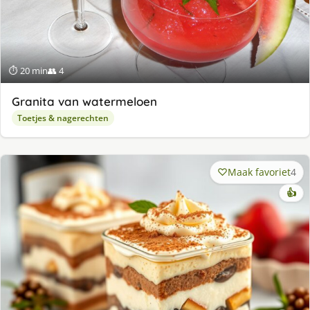
⏱ 20 min
👥 4
Granita van watermeloen
Toetjes & nagerechten
Maak favoriet
4
👍