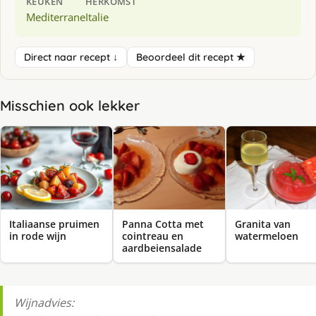
KEUKEN
HERKOMST
Mediterrane
Italie
Direct naar recept ↓
Beoordeel dit recept ★
Misschien ook lekker
Italiaanse pruimen
Panna Cotta met
Granita van
in rode wijn
cointreau en
watermeloen
aardbeiensalade
Wijnadvies: