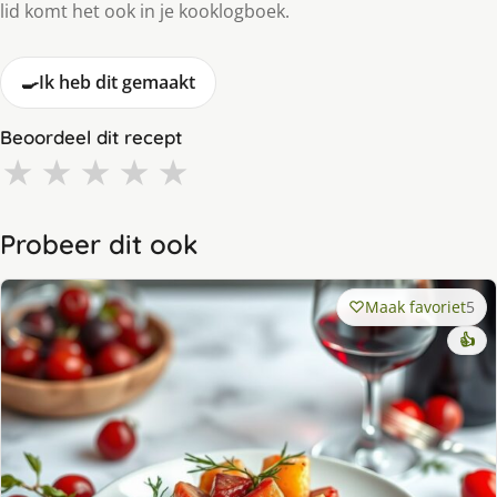
lid komt het ook in je kooklogboek.
🍳
Ik heb dit gemaakt
Beoordeel dit recept
★
★
★
★
★
Probeer dit ook
Maak favoriet
5
👍