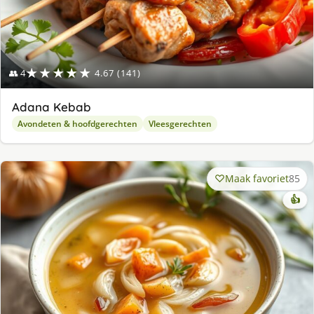
★★★★★
👥 4
4.67 (141)
Adana Kebab
Avondeten & hoofdgerechten
Vleesgerechten
Maak favoriet
85
👍