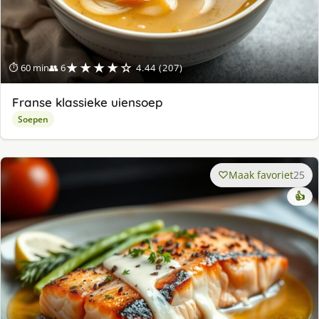
★★★★☆
⏱ 60 min
👥 6
4.44 (207)
Franse klassieke uiensoep
Soepen
Maak favoriet
25
👍