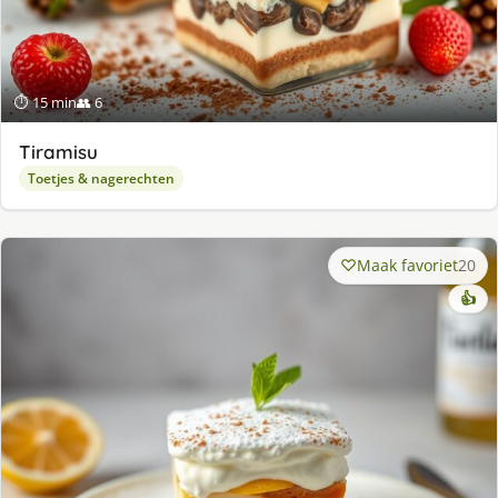
⏱ 15 min
👥 6
Tiramisu
Toetjes & nagerechten
Maak favoriet
20
👍