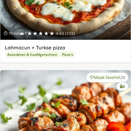
★★★★★
⏱ 70 min
👥 1
4.63 (172)
Lahmacun = Turkse pizza
Avondeten & hoofdgerechten
Pizza's
Maak favoriet
28
ke
👍
1
lek
ge