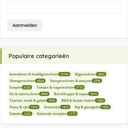
Aanmelden
Populaire categorieën
Avondeten & hoofdgerechten
Bijgerechten
12144
3824
Vleesgerechten
Voorgerechten & amuses
3024
2759
Soepen
Toetjes & nagerechten
2120
2115
Vis & zeevruchten
Borrelhapjes & tapas
2094
2015
Taarten, koek & gebak
BBQ & buiten koken
1975
1434
Pasta & rijst
Groenten
Kip & gevogelte
1419
1312
1297
Salades
Gezonde recepten
1216
1177