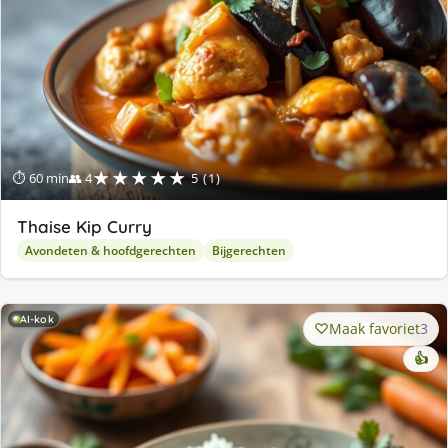
★★★★★
⏱ 60 min
👥 4
5 (1)
Thaise Kip Curry
Avondeten & hoofdgerechten
Bijgerechten
AI-kok
Maak favoriet
3
👍