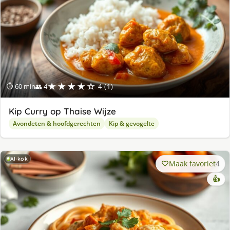
★★★★☆
⏱ 60 min
👥 4
4 (1)
Kip Curry op Thaise Wijze
Avondeten & hoofdgerechten
Kip & gevogelte
AI-kok
Maak favoriet
4
👍