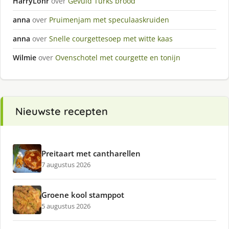
HarryLohr
over
Gevuld Turks brood
anna
over
Pruimenjam met speculaaskruiden
anna
over
Snelle courgettesoep met witte kaas
Wilmie
over
Ovenschotel met courgette en tonijn
Nieuwste recepten
Preitaart met cantharellen
7 augustus 2026
Groene kool stamppot
5 augustus 2026