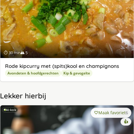
⏱ 30 min
👥 5
Rode kipcurry met (spits)kool en champignons
Avondeten & hoofdgerechten
Kip & gevogelte
Lekker hierbij
AI-kok
Maak favoriet
6
👍