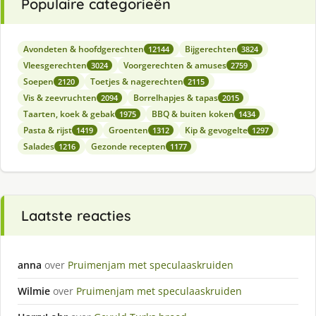
Populaire categorieën
Avondeten & hoofdgerechten
Bijgerechten
12144
3824
Vleesgerechten
Voorgerechten & amuses
3024
2759
Soepen
Toetjes & nagerechten
2120
2115
Vis & zeevruchten
Borrelhapjes & tapas
2094
2015
Taarten, koek & gebak
BBQ & buiten koken
1975
1434
Pasta & rijst
Groenten
Kip & gevogelte
1419
1312
1297
Salades
Gezonde recepten
1216
1177
Laatste reacties
anna
over
Pruimenjam met speculaaskruiden
Wilmie
over
Pruimenjam met speculaaskruiden