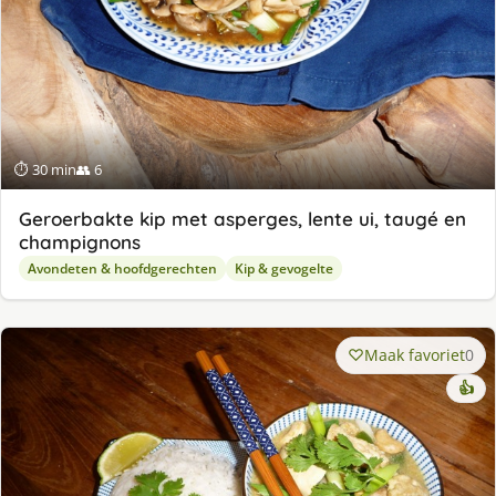
⏱ 30 min
👥 6
Geroerbakte kip met asperges, lente ui, taugé en
champignons
Avondeten & hoofdgerechten
Kip & gevogelte
Maak favoriet
0
👍