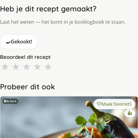
Heb je dit recept gemaakt?
Laat het weten — het komt in je kooklogboek te staan.
🍳
Gekookt!
Beoordeel dit recept
★
★
★
★
★
Probeer dit ook
AI-kok
Maak favoriet
5
👍