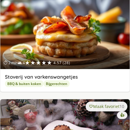
★★★★★
⏱ 2 min
👥 4
4.57 (28)
Stoverij van varkenswangetjes
BBQ & buiten koken
Bijgerechten
Maak favoriet
10
👍