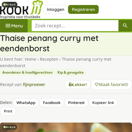
AI-kok
AI-kok
AI-kok
AI-kok
Inloggen
Registreren
Zoek een recept
Menu
Thaise penang curry met
eendenborst
U bent hier:
Home
›
Recepten
›
Thaise penang curry met
eendenborst
Avondeten & hoofdgerechten
Kip & gevogelte
Maak favoriet
0
Recept van
fijnproever
👍
Lekker!
Delen:
WhatsApp
Facebook
Pinterest
Kopieer link
Print
AI-kok