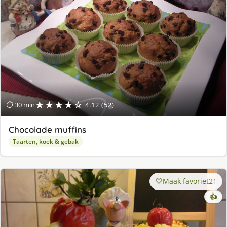
★★★★☆
⏱ 30 min
4.12 (52)
Chocolade muffins
Taarten, koek & gebak
Maak favoriet
21
👍