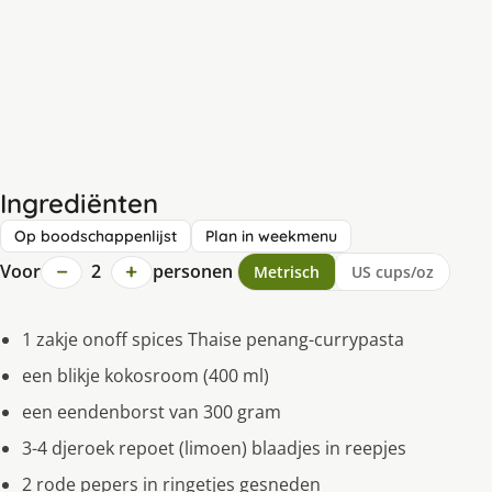
Ingrediënten
Op boodschappenlijst
Plan in weekmenu
−
+
Voor
2
personen
Metrisch
US cups/oz
1 zakje onoff spices Thaise penang-currypasta
een blikje kokosroom (400 ml)
een eendenborst van 300 gram
3-4 djeroek repoet (limoen) blaadjes in reepjes
2 rode pepers in ringetjes gesneden