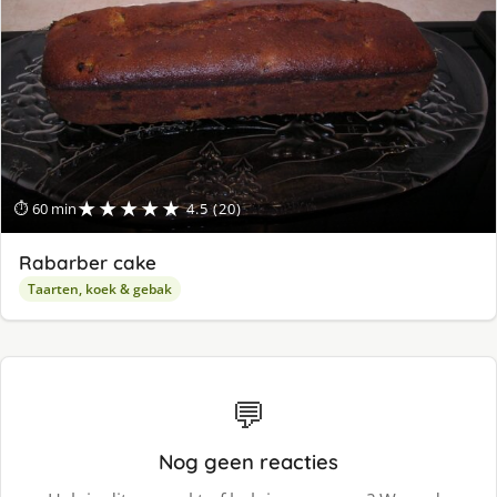
★★★★★
⏱ 60 min
4.5 (20)
Rabarber cake
Taarten, koek & gebak
💬
Nog geen reacties