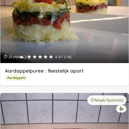
★★★★★
⏱ 25 min
👥 2
4.61 (18)
Aardappelpuree : feestelijk apart
Aardappels
Maak favoriet
6
👍