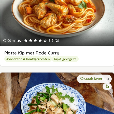
★★★★☆
⏱ 90 min
👥 4
3.5 (2)
Platte Kip met Rode Curry
Avondeten & hoofdgerechten
Kip & gevogelte
Maak favoriet
0
👍