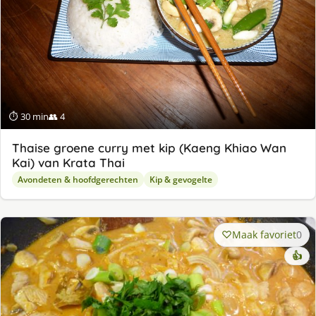
⏱ 30 min
👥 4
Thaise groene curry met kip (Kaeng Khiao Wan
Kai) van Krata Thai
Avondeten & hoofdgerechten
Kip & gevogelte
Maak favoriet
0
👍