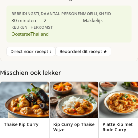
BEREIDINGSTIJD
AANTAL PERSONEN
MOEILIJKHEID
30 minuten
2
Makkelijk
KEUKEN
HERKOMST
Oosterse
Thailand
Direct naar recept ↓
Beoordeel dit recept ★
Misschien ook lekker
Thaise Kip Curry
Kip Curry op Thaise
Platte Kip met
Wijze
Rode Curry