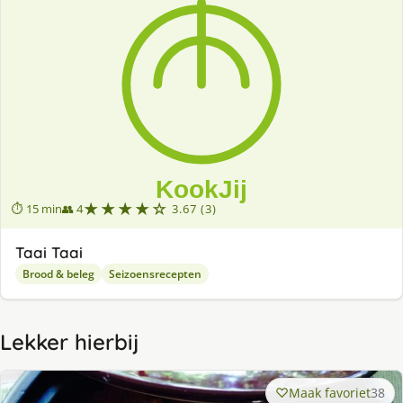
★★★★☆
⏱ 15 min
👥 4
3.67 (3)
Taai Taai
Brood & beleg
Seizoensrecepten
Lekker hierbij
Maak favoriet
38