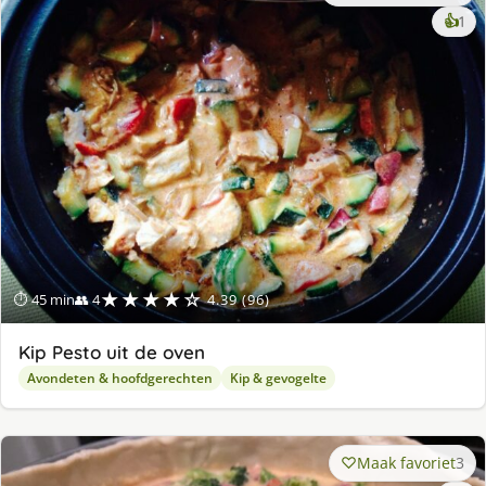
ke
👍
1
lek
ge
★★★★☆
⏱ 45 min
👥 4
4.39 (96)
Kip Pesto uit de oven
Avondeten & hoofdgerechten
Kip & gevogelte
Maak favoriet
3