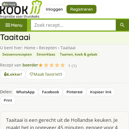
AI-kok
Inloggen
Registreren
Zoek een recept
Menu
Taaitaai
U bent hier:
Home
›
Recepten
›
Taaitaai
Seizoensrecepten
Sinterklaas
Taarten, koek & gebak
★☆☆☆☆
Recept van
beerder
1 (1)
Maak favoriet
9
👍
Lekker!
Delen:
WhatsApp
Facebook
Pinterest
Kopieer link
Print
Taaitaai is een gerecht uit de Hollandse keuken. Je
maakt het in ongeveer 45 minuten, genoeg voor 4