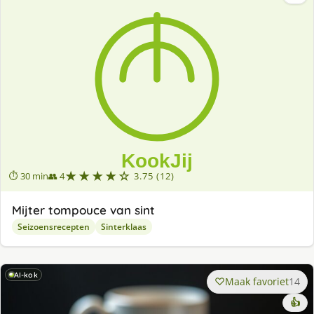
★★★★☆
⏱ 30 min
👥 4
3.75 (12)
Mijter tompouce van sint
Seizoensrecepten
Sinterklaas
AI-kok
Maak favoriet
14
👍