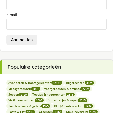
E-mail
Aanmelden
Populaire categorieën
Avondeten & hoofdgerechten
Bijgerechten
12144
3824
Vleesgerechten
Voorgerechten & amuses
3024
2759
Soepen
Toetjes & nagerechten
2120
2115
Vis & zeevruchten
Borrelhapjes & tapas
2095
2015
Taarten, koek & gebak
BBQ & buiten koken
1975
1434
Pasta & rijst
Groenten
Kip & gevogelte
1419
1312
1297