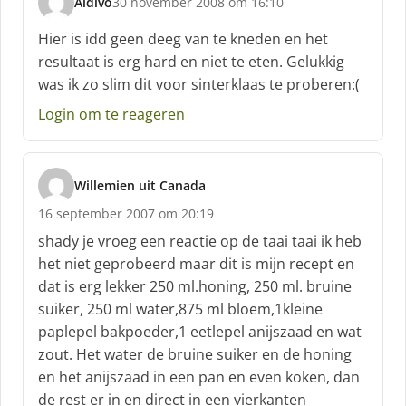
Aldivo
30 november 2008 om 16:10
s
c
Hier is idd geen deeg van te kneden en het
h
resultaat is erg hard en niet te eten. Gelukkig
r
was ik zo slim dit voor sinterklaas te proberen:(
e
e
Login om te reageren
f
:
Willemien uit Canada
s
16 september 2007 om 20:19
c
h
shady je vroeg een reactie op de taai taai ik heb
r
het niet geprobeerd maar dit is mijn recept en
e
dat is erg lekker 250 ml.honing, 250 ml. bruine
e
suiker, 250 ml water,875 ml bloem,1kleine
f
:
paplepel bakpoeder,1 eetlepel anijszaad en wat
zout. Het water de bruine suiker en de honing
en het anijszaad in een pan en even koken, dan
de rest er in en direct in een vierkanten