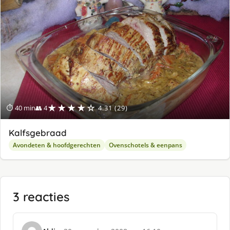
★★★★☆
⏱ 40 min
👥 4
4.31 (29)
Kalfsgebraad
Avondeten & hoofdgerechten
Ovenschotels & eenpans
3 reacties