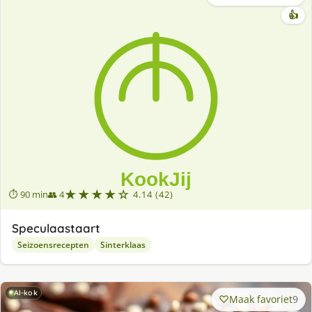
👍
★★★★☆
⏱ 90 min
👥 4
4.14 (42)
Speculaastaart
Seizoensrecepten
Sinterklaas
AI-kok
Maak favoriet
9