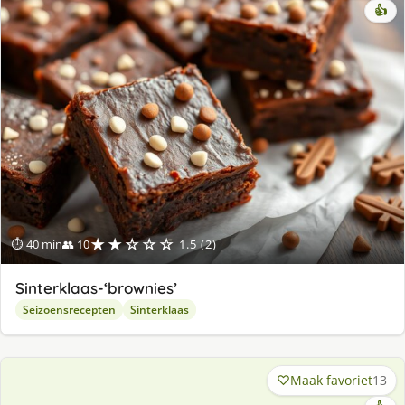
👍
★★☆☆☆
⏱ 40 min
👥 10
1.5 (2)
Sinterklaas-‘brownies’
Seizoensrecepten
Sinterklaas
Maak favoriet
13