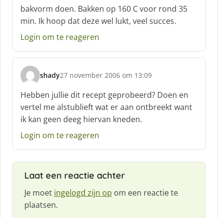
bakvorm doen. Bakken op 160 C voor rond 35
min. Ik hoop dat deze wel lukt, veel succes.
Login om te reageren
shady
27 november 2006 om 13:09
s
c
Hebben jullie dit recept geprobeerd? Doen en
h
vertel me alstublieft wat er aan ontbreekt want
r
ik kan geen deeg hiervan kneden.
e
e
Login om te reageren
f
:
Laat een reactie achter
Je moet
ingelogd zijn op
om een reactie te
plaatsen.