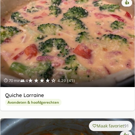
👍
★★★★☆
⏱ 70 min
👥 4
4.29 (45)
Quiche Lorraine
Avondeten & hoofdgerechten
Maak favoriet
91
ke