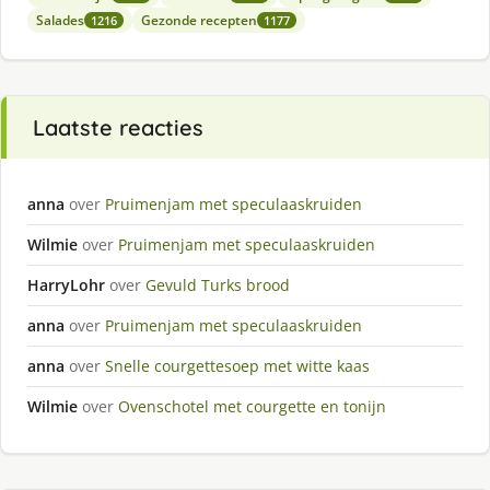
Salades
Gezonde recepten
1216
1177
Laatste reacties
anna
over
Pruimenjam met speculaaskruiden
Wilmie
over
Pruimenjam met speculaaskruiden
HarryLohr
over
Gevuld Turks brood
anna
over
Pruimenjam met speculaaskruiden
anna
over
Snelle courgettesoep met witte kaas
Wilmie
over
Ovenschotel met courgette en tonijn