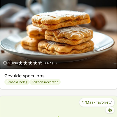
★★★★☆
⏱ 60 min
3.67 (3)
Gevulde speculaas
Brood & beleg
Seizoensrecepten
Maak favoriet
7
👍