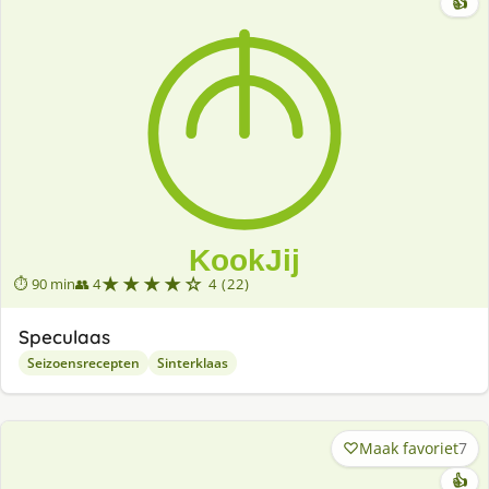
👍
★★★★☆
⏱ 90 min
👥 4
4 (22)
Speculaas
Seizoensrecepten
Sinterklaas
Maak favoriet
7
👍