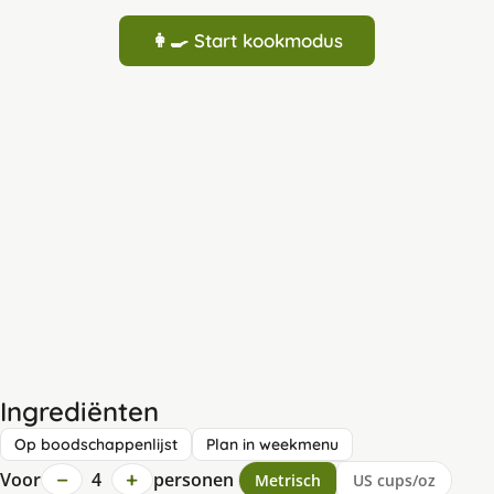
👩‍🍳 Start kookmodus
Ingrediënten
Op boodschappenlijst
Plan in weekmenu
−
+
Voor
4
personen
Metrisch
US cups/oz