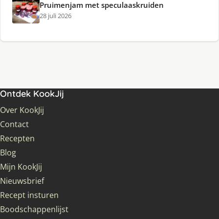
Pruimenjam met speculaaskruiden
28 juli 2026
Ontdek KookJij
Over KookJij
Contact
Recepten
Blog
Mijn KookJij
Nieuwsbrief
Recept insturen
Boodschappenlijst