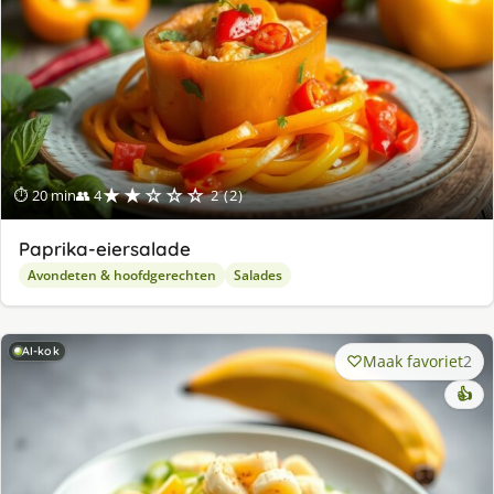
★★☆☆☆
⏱ 20 min
👥 4
2 (2)
Paprika-eiersalade
Avondeten & hoofdgerechten
Salades
AI-kok
Maak favoriet
2
👍