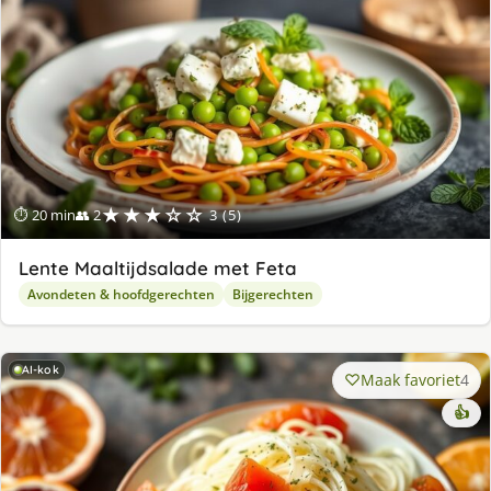
★★★☆☆
⏱ 20 min
👥 2
3 (5)
Lente Maaltijdsalade met Feta
Avondeten & hoofdgerechten
Bijgerechten
AI-kok
Maak favoriet
4
👍