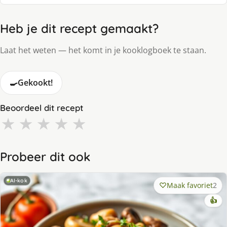
Heb je dit recept gemaakt?
Laat het weten — het komt in je kooklogboek te staan.
🍳
Gekookt!
Beoordeel dit recept
★
★
★
★
★
Probeer dit ook
AI-kok
Maak favoriet
2
👍