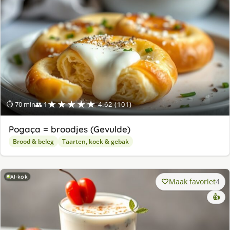
★★★★★
⏱ 70 min
👥 1
4.62 (101)
Pogaça = broodjes (Gevulde)
Brood & beleg
Taarten, koek & gebak
AI-kok
Maak favoriet
4
👍