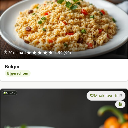
★★★★★
⏱ 30 min
👥 4
4.59 (90)
Bulgur
Bijgerechten
AI-kok
Maak favoriet
3
👍