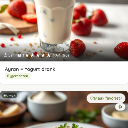
★★★★★
⏱ 5 min
👥 1
4.64 (90)
Ayran = Yogurt drank
Bijgerechten
AI-kok
Maak favoriet
7
👍