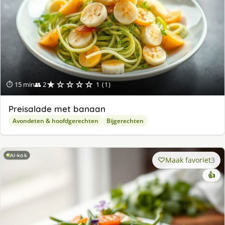
★☆☆☆☆
⏱ 15 min
👥 2
1 (1)
Preisalade met banaan
Avondeten & hoofdgerechten
Bijgerechten
AI-kok
Maak favoriet
3
👍