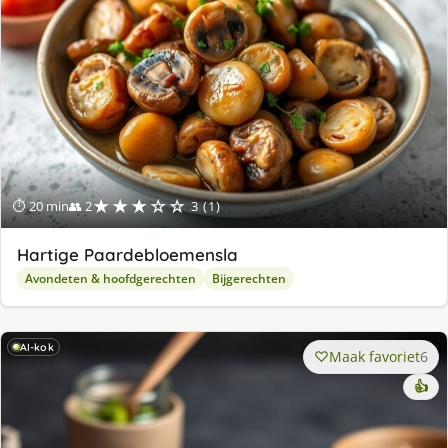
★★★☆☆
⏱ 20 min
👥 2
3 (1)
Hartige Paardebloemensla
Avondeten & hoofdgerechten
Bijgerechten
AI-kok
Maak favoriet
6
👍