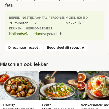
feta.
BEREIDINGSTIJD
AANTAL PERSONEN
MOEILIJKHEID
20 minuten
2
Makkelijk
KEUKEN
HERKOMST
DIEET
Hollandse
Nederland
vegetarisch
Direct naar recept ↓
Beoordeel dit recept ★
Misschien ook lekker
Hartige
Lente
Venkelsalade me