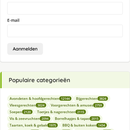
E-mail
Aanmelden
Populaire categorieën
Avondeten & hoofdgerechten
Bijgerechten
12144
3824
Vleesgerechten
Voorgerechten & amuses
3024
2759
Soepen
Toetjes & nagerechten
2120
2115
Vis & zeevruchten
Borrelhapjes & tapas
2094
2015
Taarten, koek & gebak
BBQ & buiten koken
1975
1434