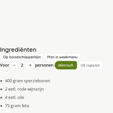
Ingrediënten
Op boodschappenlijst
Plan in weekmenu
−
+
Voor
2
personen
Metrisch
US cups/oz
400 gram sperziebonen
2 eetl. rode wijnazijn
4 eetl. olie
75 gram feta