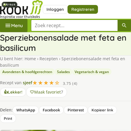
AI-kok
AI-kok
AI-kok
AI-kok
AI-kok
AI-kok
AI-kok
AI-kok
Inloggen
Registreren
Zoek een recept
Menu
Sperziebonensalade met feta en
basilicum
U bent hier:
Home
›
Recepten
›
Sperziebonensalade met feta en
basilicum
Avondeten & hoofdgerechten
Salades
Vegetarisch & vegan
★★★★☆
Recept van
sjeef
3.75 (4)
Maak favoriet
7
👍
Lekker!
Delen:
WhatsApp
Facebook
Pinterest
Kopieer link
Print