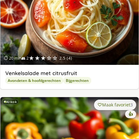
★★★☆☆
⏱ 20 min
👥 2
2.5 (4)
Venkelsalade met citrusfruit
Avondeten & hoofdgerechten
Bijgerechten
AI-kok
Maak favoriet
3
👍