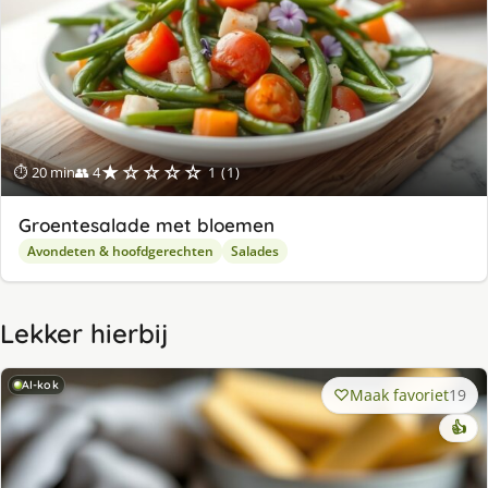
★☆☆☆☆
⏱ 20 min
👥 4
1 (1)
Groentesalade met bloemen
Avondeten & hoofdgerechten
Salades
Lekker hierbij
AI-kok
Maak favoriet
19
👍