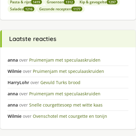
Pasta & rijst
Groenten
Kip & gevogelte
1419
1312
1297
Salades
Gezonde recepten
1216
1177
Laatste reacties
anna
over
Pruimenjam met speculaaskruiden
Wilmie
over
Pruimenjam met speculaaskruiden
HarryLohr
over
Gevuld Turks brood
anna
over
Pruimenjam met speculaaskruiden
anna
over
Snelle courgettesoep met witte kaas
Wilmie
over
Ovenschotel met courgette en tonijn