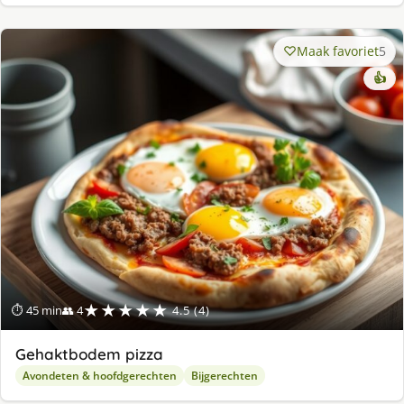
Maak favoriet
5
👍
★★★★★
⏱ 45 min
👥 4
4.5 (4)
Gehaktbodem pizza
Avondeten & hoofdgerechten
Bijgerechten