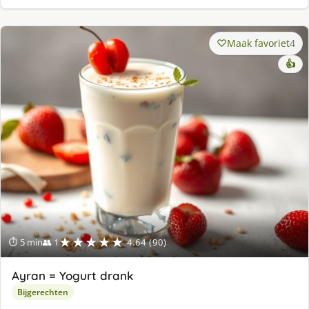
Maak favoriet
4
👍
★★★★★
⏱ 5 min
👥 1
4.64 (90)
Ayran = Yogurt drank
Bijgerechten