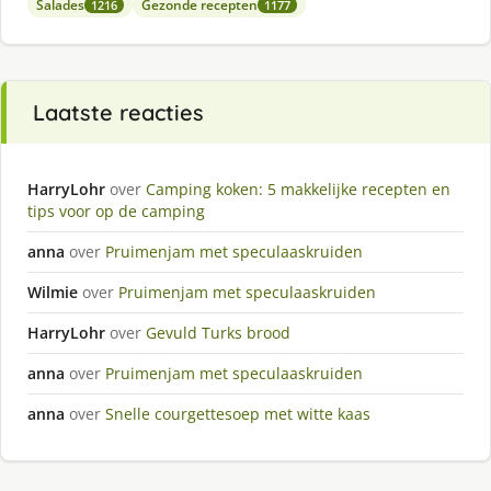
Salades
Gezonde recepten
1216
1177
Laatste reacties
HarryLohr
over
Camping koken: 5 makkelijke recepten en
tips voor op de camping
anna
over
Pruimenjam met speculaaskruiden
Wilmie
over
Pruimenjam met speculaaskruiden
HarryLohr
over
Gevuld Turks brood
anna
over
Pruimenjam met speculaaskruiden
anna
over
Snelle courgettesoep met witte kaas