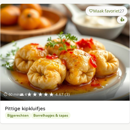
Maak favoriet
27
👍
★★★★★
⏱ 60 min
👥 4
4.67 (3)
Pittige kipkluifjes
Bijgerechten
Borrelhapjes & tapas