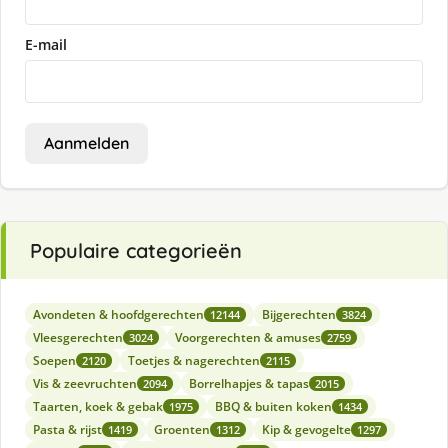
E-mail
Aanmelden
Populaire categorieën
Avondeten & hoofdgerechten
Bijgerechten
12144
3824
Vleesgerechten
Voorgerechten & amuses
3024
2759
Soepen
Toetjes & nagerechten
2120
2115
Vis & zeevruchten
Borrelhapjes & tapas
2094
2015
Taarten, koek & gebak
BBQ & buiten koken
1975
1434
Pasta & rijst
Groenten
Kip & gevogelte
1419
1312
1297