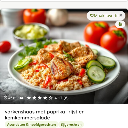
Maak favoriet
5
👍
★★★★☆
⏱ 45 min
👥 2
4.17 (6)
varkenshaas met paprika- rijst en
komkommersalade
Avondeten & hoofdgerechten
Bijgerechten