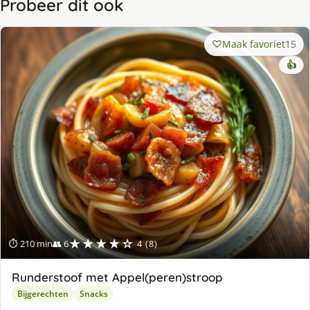
Probeer dit ook
Maak favoriet
15
👍
★★★★☆
⏱ 210 min
👥 6
4 (8)
Runderstoof met Appel(peren)stroop
Bijgerechten
Snacks