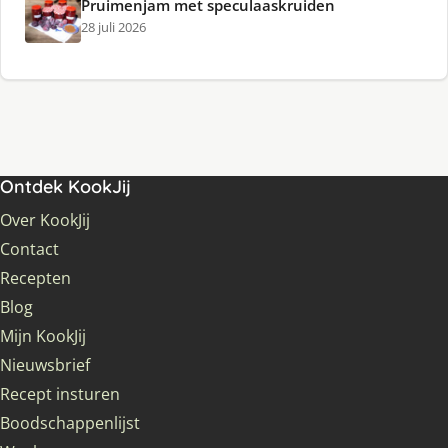
Pruimenjam met speculaaskruiden
28 juli 2026
Ontdek KookJij
Over KookJij
Contact
Recepten
Blog
Mijn KookJij
Nieuwsbrief
Recept insturen
Boodschappenlijst