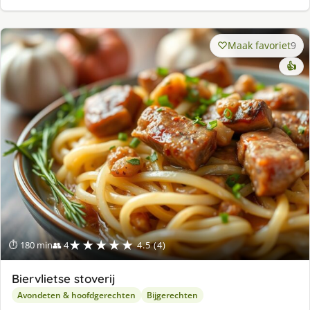
Maak favoriet
9
👍
★★★★★
⏱ 180 min
👥 4
4.5 (4)
Biervlietse stoverij
Avondeten & hoofdgerechten
Bijgerechten