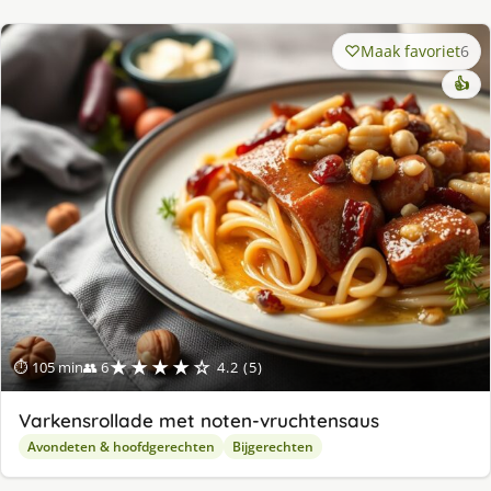
Maak favoriet
6
👍
★★★★☆
⏱ 105 min
👥 6
4.2 (5)
Varkensrollade met noten-vruchtensaus
Avondeten & hoofdgerechten
Bijgerechten