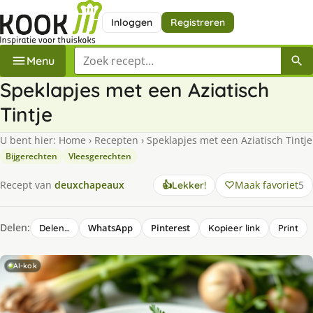
Inloggen
Registreren
Zoek een recept
Menu
Speklapjes met een Aziatisch
Tintje
U bent hier:
Home
›
Recepten
›
Speklapjes met een Aziatisch Tintje
Bijgerechten
Vleesgerechten
Maak favoriet
5
Recept van
deuxchapeaux
👍
Lekker!
Delen:
WhatsApp
Pinterest
Delen…
Kopieer link
Print
AI-kok