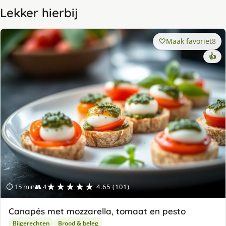
Lekker hierbij
Maak favoriet
8
👍
★★★★★
⏱ 15 min
👥 4
4.65 (101)
Canapés met mozzarella, tomaat en pesto
Bijgerechten
Brood & beleg