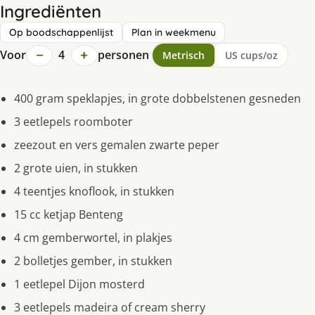
Ingrediënten
Op boodschappenlijst
Plan in weekmenu
−
+
Voor
4
personen
Metrisch
US cups/oz
400 gram speklapjes, in grote dobbelstenen gesneden
3 eetlepels roomboter
zeezout en vers gemalen zwarte peper
2 grote uien, in stukken
4 teentjes knoflook, in stukken
15 cc ketjap Benteng
4 cm gemberwortel, in plakjes
2 bolletjes gember, in stukken
1 eetlepel Dijon mosterd
3 eetlepels madeira of cream sherry