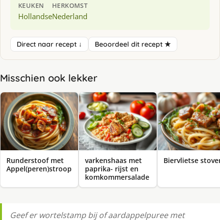
KEUKEN
HERKOMST
Hollandse
Nederland
Direct naar recept ↓
Beoordeel dit recept ★
Misschien ook lekker
Runderstoof met
varkenshaas met
Biervlietse stover
Appel(peren)stroop
paprika- rijst en
komkommersalade
Geef er wortelstamp bij of aardappelpuree met