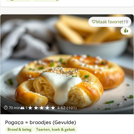
Maak favoriet
19
👍
★★★★★
⏱ 70 min
👥 1
4.62 (101)
Pogaça = broodjes (Gevulde)
Brood & beleg
Taarten, koek & gebak