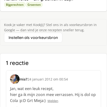
Bijgerechten
Groenten
Kook je vaker met KookJij? Stel ons in als voorkeursbron in
Google — dan vind je onze recepten sneller terug.
Instellen als voorkeursbron
1 reactie
mia7
24 januari 2012 om 00:54
s
c
Jan, wat een leuk recept,
h
hier ga ik mijn zoon mee verrassen. Hij is dol op
r
Cola :p:D Grt Mieja:)
Melden
e
e