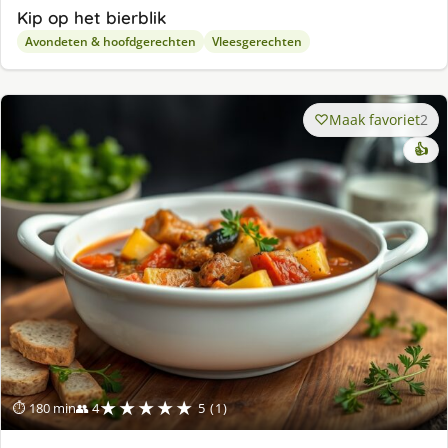
Kip op het bierblik
Avondeten & hoofdgerechten
Vleesgerechten
Maak favoriet
2
👍
★★★★★
⏱ 180 min
👥 4
5 (1)