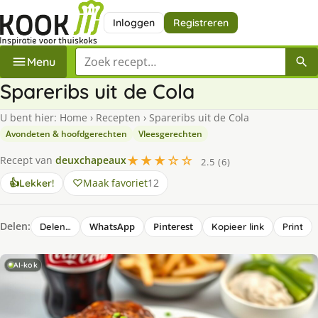
Inloggen
Registreren
Zoek een recept
Menu
Spareribs uit de Cola
U bent hier:
Home
›
Recepten
›
Spareribs uit de Cola
Avondeten & hoofdgerechten
Vleesgerechten
★★★☆☆
Recept van
deuxchapeaux
2.5 (6)
Maak favoriet
12
👍
Lekker!
Delen:
WhatsApp
Pinterest
Delen…
Kopieer link
Print
AI-kok