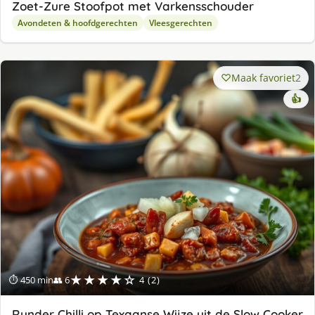
Zoet-Zure Stoofpot met Varkensschouder
Avondeten & hoofdgerechten
Vleesgerechten
Maak favoriet
2
👍
★★★★☆
⏱ 450 min
👥 6
4 (2)
Runder Chilli op Texaanse Wijze uit de Slow Cooker