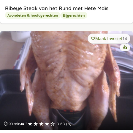
Ribeye Steak van het Rund met Hete Maïs
Avondeten & hoofdgerechten
Bijgerechten
Maak favoriet
14
👍
★★★★☆
⏱ 90 min
👥 3
3.63 (8)