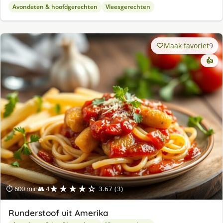
Avondeten & hoofdgerechten
Vleesgerechten
Maak favoriet
9
👍
★★★★☆
⏱ 600 min
👥 4
3.67 (3)
Runderstoof uit Amerika