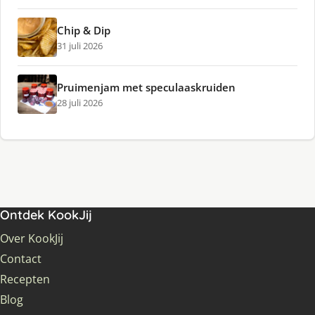
Chip & Dip
31 juli 2026
Pruimenjam met speculaaskruiden
28 juli 2026
Ontdek KookJij
Over KookJij
Contact
Recepten
Blog