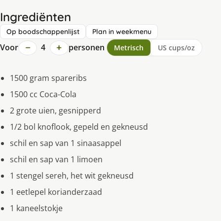
Ingrediënten
Op boodschappenlijst
Plan in weekmenu
−
+
Voor
4
personen
Metrisch
US cups/oz
1500 gram spareribs
1500 cc Coca-Cola
2 grote uien, gesnipperd
1/2 bol knoflook, gepeld en gekneusd
schil en sap van 1 sinaasappel
schil en sap van 1 limoen
1 stengel sereh, het wit gekneusd
1 eetlepel korianderzaad
1 kaneelstokje