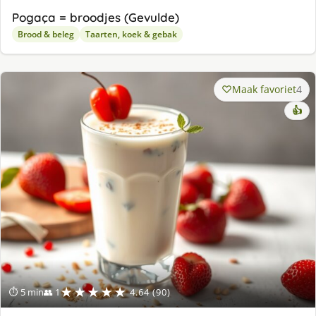
Pogaça = broodjes (Gevulde)
Brood & beleg
Taarten, koek & gebak
Maak favoriet
4
👍
★★★★★
⏱ 5 min
👥 1
4.64 (90)