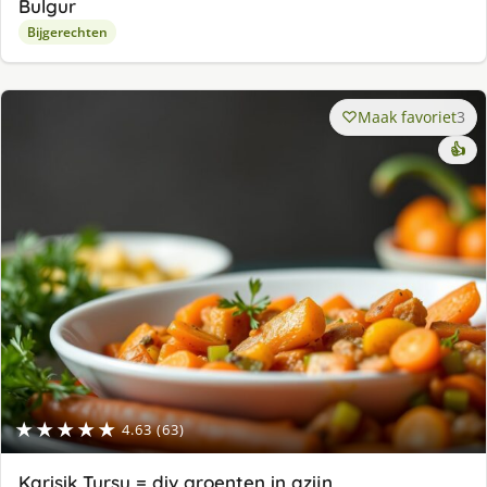
Bulgur
Bijgerechten
Maak favoriet
3
👍
★★★★★
4.63 (63)
Karisik Tursu = div groenten in azijn