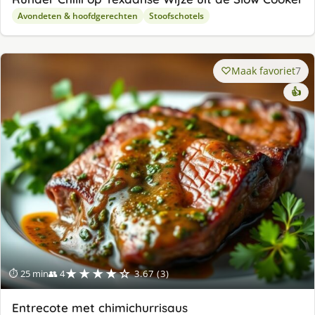
Avondeten & hoofdgerechten
Stoofschotels
Maak favoriet
7
👍
★★★★☆
⏱ 25 min
👥 4
3.67 (3)
Entrecote met chimichurrisaus