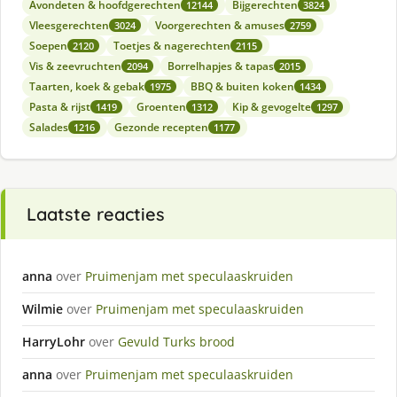
Avondeten & hoofdgerechten
Bijgerechten
12144
3824
Vleesgerechten
Voorgerechten & amuses
3024
2759
Soepen
Toetjes & nagerechten
2120
2115
Vis & zeevruchten
Borrelhapjes & tapas
2094
2015
Taarten, koek & gebak
BBQ & buiten koken
1975
1434
Pasta & rijst
Groenten
Kip & gevogelte
1419
1312
1297
Salades
Gezonde recepten
1216
1177
Laatste reacties
anna
over
Pruimenjam met speculaaskruiden
Wilmie
over
Pruimenjam met speculaaskruiden
HarryLohr
over
Gevuld Turks brood
anna
over
Pruimenjam met speculaaskruiden