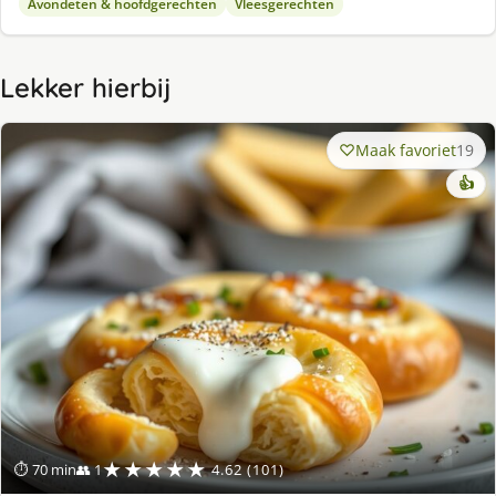
Avondeten & hoofdgerechten
Vleesgerechten
Lekker hierbij
Maak favoriet
19
👍
★★★★★
⏱ 70 min
👥 1
4.62 (101)