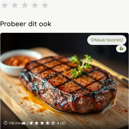
★
★
★
★
★
Probeer dit ook
Maak favoriet
2
👍
★★★★☆
⏱ 100 min
👥 2
4 (6)