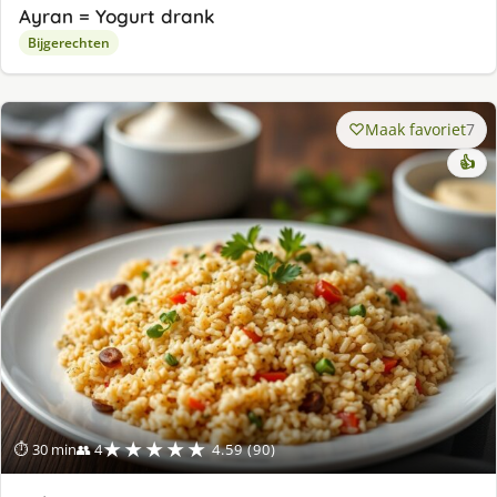
Ayran = Yogurt drank
Bijgerechten
Maak favoriet
7
👍
★★★★★
⏱ 30 min
👥 4
4.59 (90)