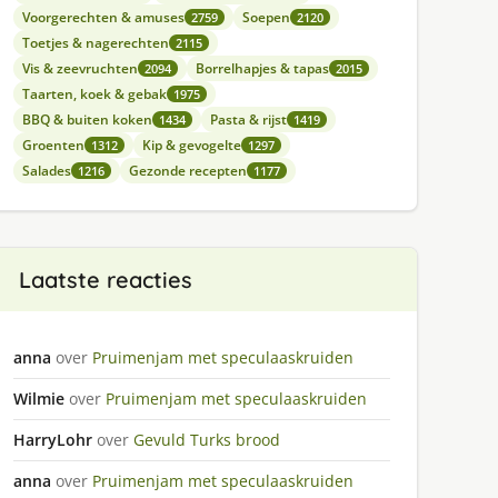
Voorgerechten & amuses
Soepen
2759
2120
Toetjes & nagerechten
2115
Vis & zeevruchten
Borrelhapjes & tapas
2094
2015
Taarten, koek & gebak
1975
BBQ & buiten koken
Pasta & rijst
1434
1419
Groenten
Kip & gevogelte
1312
1297
Salades
Gezonde recepten
1216
1177
Laatste reacties
anna
over
Pruimenjam met speculaaskruiden
Wilmie
over
Pruimenjam met speculaaskruiden
HarryLohr
over
Gevuld Turks brood
anna
over
Pruimenjam met speculaaskruiden