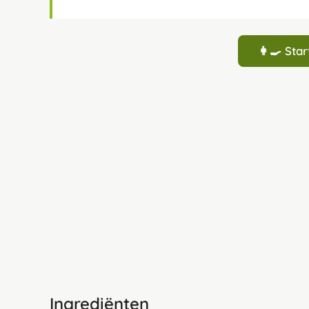
👩‍🍳 St
Ingrediënten