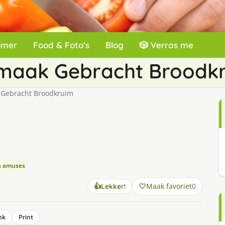
omer
Food & Foto’s
Blog
🎲 Verras me
Smaak Gebracht Broodk
 Gebracht Broodkruim
& amuses
Maak favoriet
0
👍
Lekker!
nk
Print