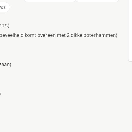
/oz
enz.)
hoeveelheid komt overeen met 2 dikke boterhammen)
zaan)
n