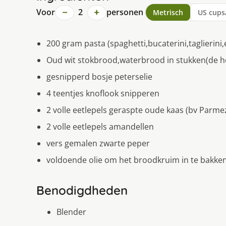
−
+
Voor
2
personen
Metrisch
US cups
200 gram pasta (spaghetti,bucaterini,taglierini,
Oud wit stokbrood,waterbrood in stukken(de 
gesnipperd bosje peterselie
4 teentjes knoflook snipperen
2 volle eetlepels geraspte oude kaas (bv Parme
2 volle eetlepels amandellen
vers gemalen zwarte peper
voldoende olie om het broodkruim in te bakke
Benodigdheden
Blender