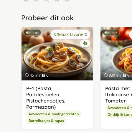
Probeer dit ook
AI-kok
AI-kok
Maak favoriet
0
👍
⏱ 45 min
👥 6
⏱ 830 min
👥 6
P-4 (Pasta,
Pasta met 
Paddestoelen,
Italiaanse
Pistachenootjes,
Tomaten
Parmezaan)
Avondeten & 
Avondeten & hoofdgerechten
Ontbijt & Lun
Borrelhapjes & tapas