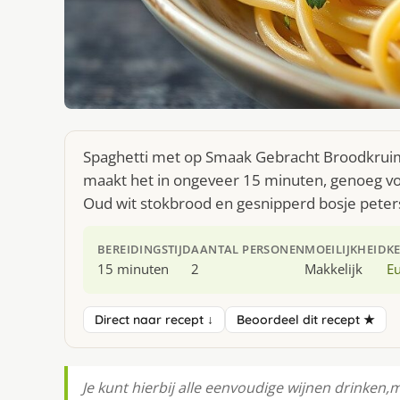
Spaghetti met op Smaak Gebracht Broodkruim 
maakt het in ongeveer 15 minuten, genoeg voo
Oud wit stokbrood en gesnipperd bosje peters
BEREIDINGSTIJD
AANTAL PERSONEN
MOEILIJKHEID
K
15 minuten
2
Makkelijk
E
Direct naar recept ↓
Beoordeel dit recept ★
Je kunt hierbij alle eenvoudige wijnen drinken,