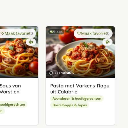
AI-kok
Maak favoriet
0
Maak favoriet
0
👍
👍
⏱ 330 min
👥 6
Saus van
Pasta met Varkens-Ragu
 Worst en
uit Calabrie
Avondeten & hoofdgerechten
hoofdgerechten
Borrelhapjes & tapas
ch