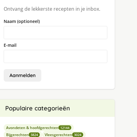
Ontvang de lekkerste recepten in je inbox.
Naam (optioneel)
E-mail
Aanmelden
Populaire categorieën
Avondeten & hoofdgerechten
12144
Bijgerechten
Vleesgerechten
3824
3024