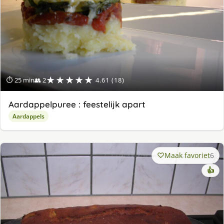
★★★★★
⏱ 25 min
👥 2
4.61 (18)
Aardappelpuree : feestelijk apart
Aardappels
Maak favoriet
6
👍