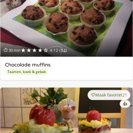
★★★★☆
⏱ 30 min
4.12 (52)
Chocolade muffins
Taarten, koek & gebak
Maak favoriet
21
👍