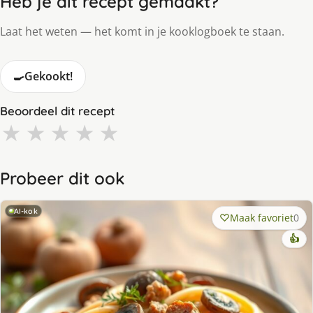
Heb je dit recept gemaakt?
Laat het weten — het komt in je kooklogboek te staan.
🍳
Gekookt!
Beoordeel dit recept
★
★
★
★
★
Probeer dit ook
AI-kok
Maak favoriet
0
👍