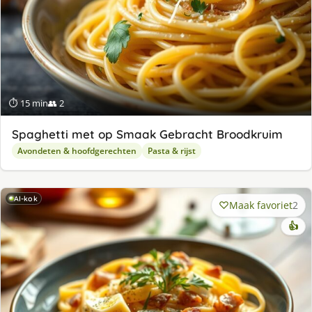
⏱ 15 min
👥 2
Spaghetti met op Smaak Gebracht Broodkruim
Avondeten & hoofdgerechten
Pasta & rijst
AI-kok
Maak favoriet
2
👍