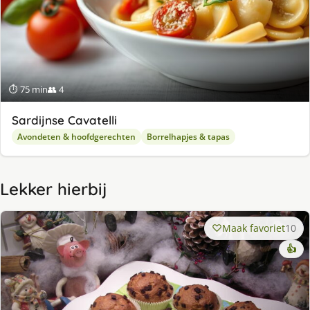
⏱ 75 min
👥 4
Sardijnse Cavatelli
Avondeten & hoofdgerechten
Borrelhapjes & tapas
Lekker hierbij
Maak favoriet
10
👍