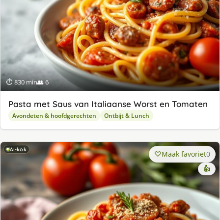
⏱ 830 min
👥 6
Pasta met Saus van Italiaanse Worst en Tomaten
Avondeten & hoofdgerechten
Ontbijt & Lunch
AI-kok
Maak favoriet
0
👍