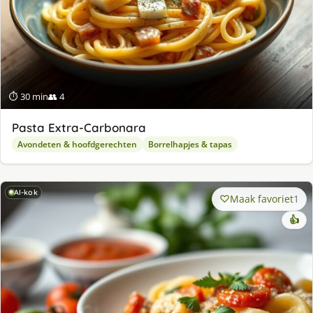
⏱ 30 min
👥 4
Pasta Extra-Carbonara
Avondeten & hoofdgerechten
Borrelhapjes & tapas
AI-kok
Maak favoriet
1
👍