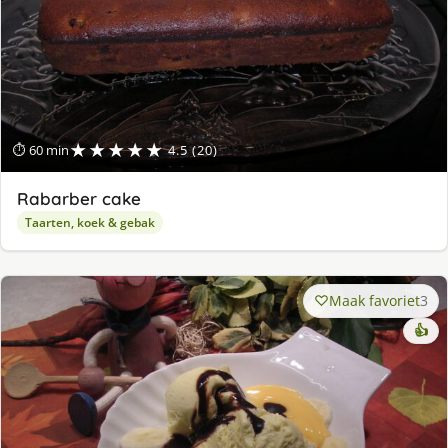
★★★★★
⏱ 60 min
4.5 (20)
Rabarber cake
Taarten, koek & gebak
Maak favoriet
3
👍