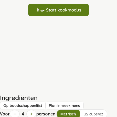
👩‍🍳 Start kookmodus
Ingrediënten
Op boodschappenlijst
Plan in weekmenu
−
+
Voor
4
personen
Metrisch
US cups/oz