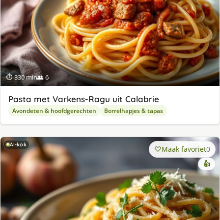
⏱ 330 min
👥 6
Pasta met Varkens-Ragu uit Calabrie
Avondeten & hoofdgerechten
Borrelhapjes & tapas
AI-kok
Maak favoriet
0
👍