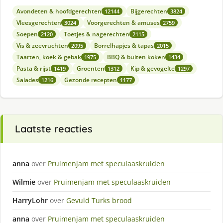
Avondeten & hoofdgerechten
Bijgerechten
12144
3824
Vleesgerechten
Voorgerechten & amuses
3024
2759
Soepen
Toetjes & nagerechten
2120
2115
Vis & zeevruchten
Borrelhapjes & tapas
2095
2015
Taarten, koek & gebak
BBQ & buiten koken
1975
1434
Pasta & rijst
Groenten
Kip & gevogelte
1419
1312
1297
Salades
Gezonde recepten
1216
1177
Laatste reacties
anna
over
Pruimenjam met speculaaskruiden
Wilmie
over
Pruimenjam met speculaaskruiden
HarryLohr
over
Gevuld Turks brood
anna
over
Pruimenjam met speculaaskruiden