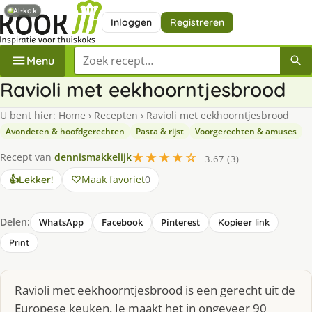
AI-kok
Inloggen
Registreren
Zoek een recept
Menu
Ravioli met eekhoorntjesbrood
U bent hier:
Home
›
Recepten
›
Ravioli met eekhoorntjesbrood
Avondeten & hoofdgerechten
Pasta & rijst
Voorgerechten & amuses
★★★★☆
Recept van
dennismakkelijk
3.67 (3)
Maak favoriet
0
👍
Lekker!
Delen:
WhatsApp
Facebook
Pinterest
Kopieer link
Print
Ravioli met eekhoorntjesbrood is een gerecht uit de
Europese keuken. Je maakt het in ongeveer 90