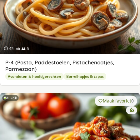
⏱ 45 min
👥 6
P-4 (Pasta, Paddestoelen, Pistachenootjes,
Parmezaan)
Avondeten & hoofdgerechten
Borrelhapjes & tapas
AI-kok
Maak favoriet
0
👍