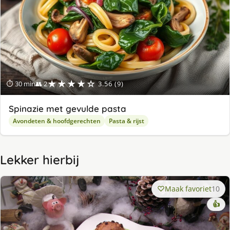
★★★★☆
⏱ 30 min
👥 2
3.56 (9)
Spinazie met gevulde pasta
Avondeten & hoofdgerechten
Pasta & rijst
Lekker hierbij
Maak favoriet
10
👍