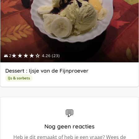
★★★★☆
👥 2
4.26 (23)
Dessert : Ijsje van de Fijnproever
IJs & sorbets
💬
Nog geen reacties
Heb je dit gemaakt of heb je een vraag? Wees de