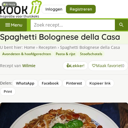
AI-kok
Inloggen
Registreren
Zoek een recept
Menu
Spaghetti Bolognese della Casa
U bent hier:
Home
›
Recepten
›
Spaghetti Bolognese della Casa
Avondeten & hoofdgerechten
Pasta & rijst
Stoofschotels
Maak favoriet
0
Recept van
Wilmie
👍
Lekker!
Delen:
WhatsApp
Facebook
Pinterest
Kopieer link
Print