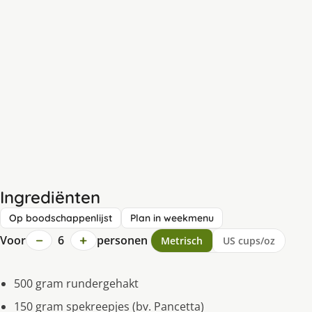
Ingrediënten
Op boodschappenlijst
Plan in weekmenu
−
+
Voor
6
personen
Metrisch
US cups/oz
500 gram rundergehakt
150 gram spekreepjes (bv. Pancetta)