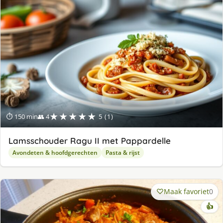
★★★★★
⏱ 150 min
👥 4
5 (1)
Lamsschouder Ragu II met Pappardelle
Avondeten & hoofdgerechten
Pasta & rijst
Maak favoriet
0
👍