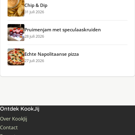
Chip & Dip
31 juli 2026
Pruimenjam met speculaaskruiden
28 juli 2026
Echte Napolitaanse pizza
27 juli 2026
Ontdek KookJij
Over KookJij
Contact