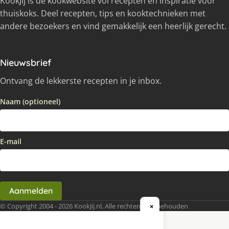
KookJij is dé kookwebsite vol recepten en inspiratie voor
thuiskoks. Deel recepten, tips en kooktechnieken met
andere bezoekers en vind gemakkelijk een heerlijk gerecht.
Nieuwsbrief
Ontvang de lekkerste recepten in je inbox.
Naam (optioneel)
E-mail
Aanmelden
© Copyright 2004 - 2026 KookJij.nl, Alle rechten voorbehouden
×