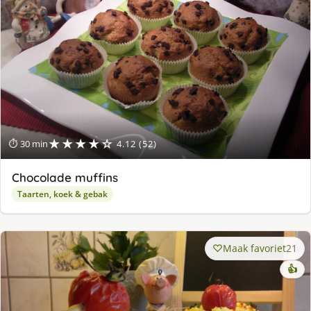
★★★★☆
⏱ 30 min
4.12 (52)
Chocolade muffins
Taarten, koek & gebak
Maak favoriet
21
👍