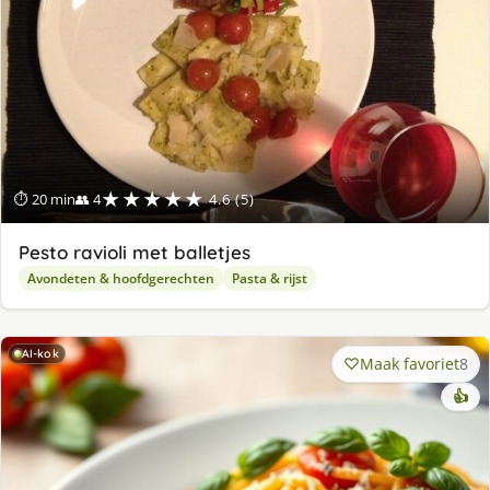
★★★★★
⏱ 20 min
👥 4
4.6 (5)
Pesto ravioli met balletjes
Avondeten & hoofdgerechten
Pasta & rijst
AI-kok
Maak favoriet
8
👍