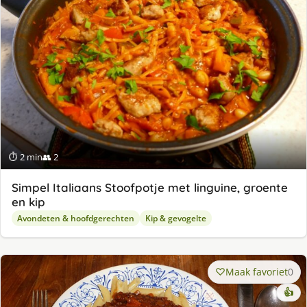
⏱ 2 min
👥 2
Simpel Italiaans Stoofpotje met linguine, groente
en kip
Avondeten & hoofdgerechten
Kip & gevogelte
Maak favoriet
0
👍