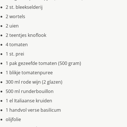
2 st. bleekselderĳ
2 wortels
2 uien
2 teentjes knoflook
4 tomaten
1 st. prei
1 pak gezeefde tomaten (500 gram)
1 blikje tomatenpuree
300 ml rode wĳn (2 glazen)
500 ml runderbouillon
1 el Italiaanse kruiden
1 handvol verse basilicum
olĳfolie