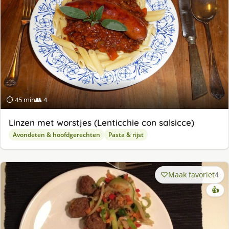
⏱ 45 min
👥 4
Linzen met worstjes (Lenticchie con salsicce)
Avondeten & hoofdgerechten
Pasta & rijst
Maak favoriet
4
👍