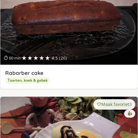
★★★★★
⏱ 60 min
4.5 (20)
Rabarber cake
Taarten, koek & gebak
Maak favoriet
3
👍