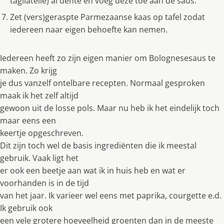
tagliatelle) al dente en voeg deze toe aan de saus.
Zet (vers)geraspte Parmezaanse kaas op tafel zodat
iedereen naar eigen behoefte kan nemen.
Iedereen heeft zo zĳn eigen manier om Bolognesesaus te
maken. Zo krĳg
je dus vanzelf ontelbare recepten. Normaal gesproken
maak ik het zelf altĳd
gewoon uit de losse pols. Maar nu heb ik het eindelĳk toch
maar eens een
keertje opgeschreven.
Dit zĳn toch wel de basis ingrediënten die ik meestal
gebruik. Vaak ligt het
er ook een beetje aan wat ik in huis heb en wat er
voorhanden is in de tĳd
van het jaar. Ik varieer wel eens met paprika, courgette e.d.
Ik gebruik ook
een vele grotere hoeveelheid groenten dan in de meeste