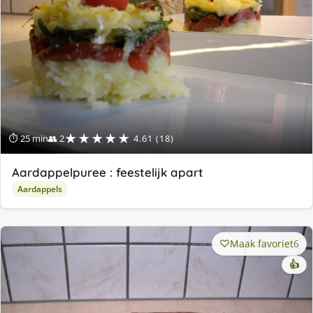
★★★★★
⏱ 25 min
👥 2
4.61 (18)
Aardappelpuree : feestelijk apart
Aardappels
Maak favoriet
6
👍