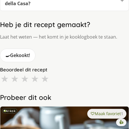
della Casa?
Heb je dit recept gemaakt?
Laat het weten — het komt in je kooklogboek te staan.
🍳
Gekookt!
Beoordeel dit recept
★
★
★
★
★
Probeer dit ook
AI-kok
Maak favoriet
1
👍