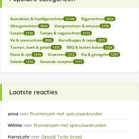
Avondeten & hoofdgerechten
Bijgerechten
12144
3824
Vleesgerechten
Voorgerechten & amuses
3024
2759
Soepen
Toetjes & nagerechten
2120
2115
Vis & zeevruchten
Borrelhapjes & tapas
2095
2015
Taarten, koek & gebak
BBQ & buiten koken
1975
1434
Pasta & rijst
Groenten
Kip & gevogelte
1419
1312
1297
Salades
Gezonde recepten
1216
1177
Laatste reacties
anna
over
Pruimenjam met speculaaskruiden
Wilmie
over
Pruimenjam met speculaaskruiden
HarryLohr
over
Gevuld Turks brood