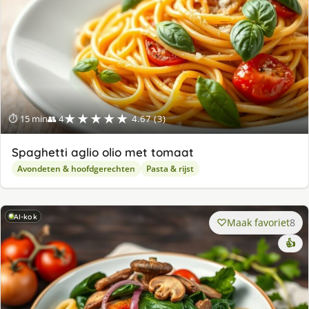
★★★★★
⏱ 15 min
👥 4
4.67 (3)
Spaghetti aglio olio met tomaat
Avondeten & hoofdgerechten
Pasta & rijst
AI-kok
Maak favoriet
8
👍