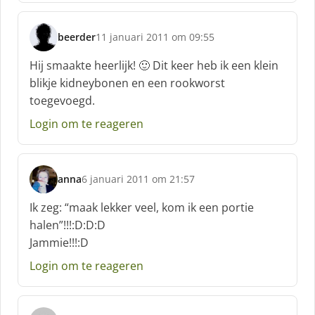
beerder
11 januari 2011 om 09:55
s
c
Hij smaakte heerlijk! 🙂 Dit keer heb ik een klein
h
blikje kidneybonen en een rookworst
r
toegevoegd.
e
e
Login om te reageren
f
:
anna
6 januari 2011 om 21:57
s
c
Ik zeg: “maak lekker veel, kom ik een portie
h
halen”!!!:D:D:D
r
Jammie!!!:D
e
e
Login om te reageren
f
: