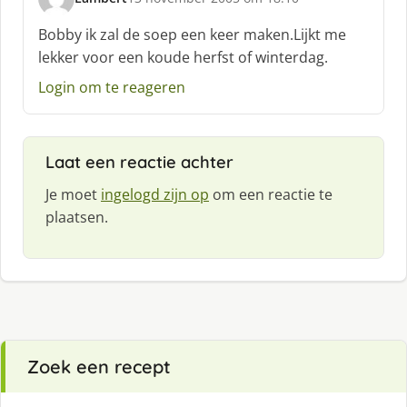
s
c
Bobby ik zal de soep een keer maken.Lijkt me
h
lekker voor een koude herfst of winterdag.
r
e
Login om te reageren
e
f
:
Laat een reactie achter
Je moet
ingelogd zijn op
om een reactie te
plaatsen.
Zoek een recept