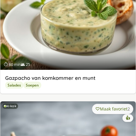
⏱ 60 min
👥 25
Gazpacho van komkommer en munt
Salades
Soepen
AI-kok
Maak favoriet
2
👍