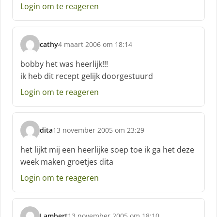
e
Login om te reageren
e
f
:
cathy
4 maart 2006 om 18:14
s
c
bobby het was heerlijk!!!
h
ik heb dit recept gelijk doorgestuurd
r
e
Login om te reageren
e
f
:
dita
13 november 2005 om 23:29
s
c
het lijkt mij een heerlijke soep toe ik ga het deze
h
week maken groetjes dita
r
e
Login om te reageren
e
f
:
Lambert
13 november 2005 om 18:10