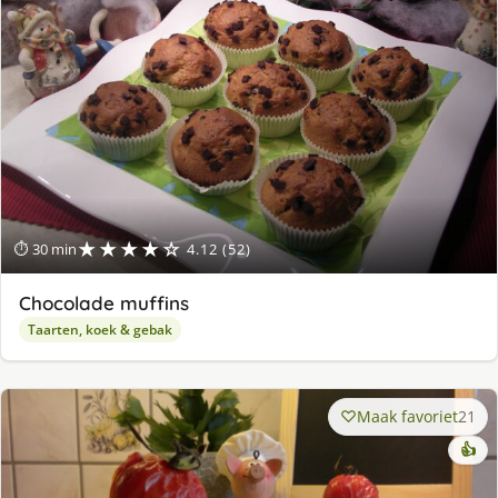
★★★★☆
⏱ 30 min
4.12 (52)
Chocolade muffins
Taarten, koek & gebak
Maak favoriet
21
👍