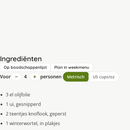
Ingrediënten
Op boodschappenlijst
Plan in weekmenu
−
+
Voor
4
personen
Metrisch
US cups/oz
3 el olijfolie
1 ui, gesnipperd
2 teentjes knoflook, geperst
1 winterwortel, in plakjes