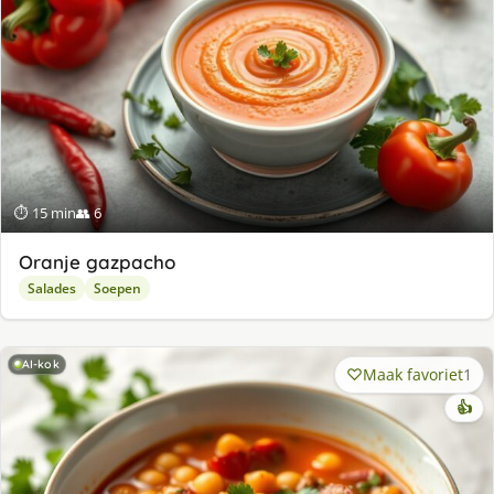
⏱ 15 min
👥 6
Oranje gazpacho
Salades
Soepen
AI-kok
Maak favoriet
1
👍