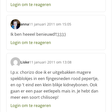
Login om te reageren
r
e
e
f
anna
11 januari 2011 om 15:05
:
s
c
Ik ben heeeel benieuwd!!;);););)
h
Login om te reageren
r
e
e
f
Liske
11 januari 2011 om 13:08
:
s
c
I.p.v. chorizo doe ik er uitgebakken magere
h
spekblokjes in een fijngesneden rood pepertje,
r
en op ’t eind een klein blikje kidneybonen. Ook
e
gaan er een paar eetlepels mais in. Je hebt dan
e
f
meer een soort chilisoep!
:
Login om te reageren