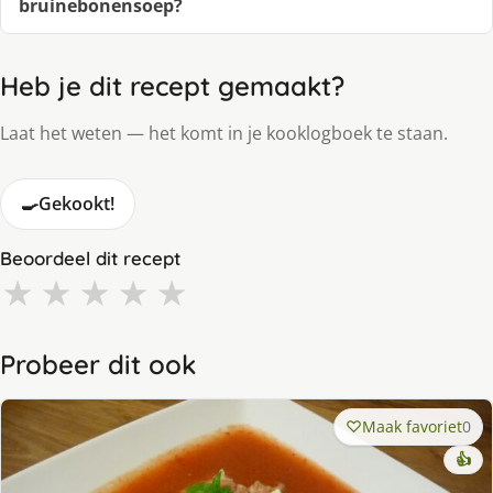
bruinebonensoep?
Heb je dit recept gemaakt?
Laat het weten — het komt in je kooklogboek te staan.
🍳
Gekookt!
Beoordeel dit recept
★
★
★
★
★
Probeer dit ook
Maak favoriet
0
👍