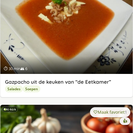
⏱ 30 min
👥 6
Gazpacho uit de keuken van “de Eetkamer”
Salades
Soepen
AI-kok
Maak favoriet
1
👍