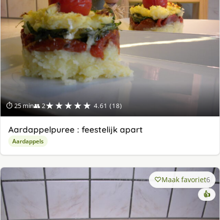
★★★★★
⏱ 25 min
👥 2
4.61 (18)
Aardappelpuree : feestelijk apart
Aardappels
Maak favoriet
6
👍