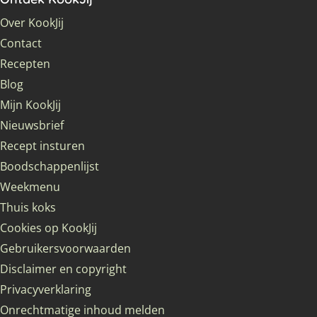
Over KookJij
Contact
Recepten
Blog
Mijn KookJij
Nieuwsbrief
Recept insturen
Boodschappenlijst
Weekmenu
Thuis koks
Cookies op KookJij
Gebruikersvoorwaarden
Disclaimer en copyright
Privacyverklaring
Onrechtmatige inhoud melden