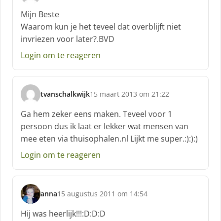
c
Mijn Beste
h
Waarom kun je het teveel dat overblijft niet
r
invriezen voor later?.BVD
e
e
Login om te reageren
f
:
tvanschalkwijk
15 maart 2013 om 21:22
s
c
Ga hem zeker eens maken. Teveel voor 1
h
persoon dus ik laat er lekker wat mensen van
r
mee eten via thuisophalen.nl Lijkt me super.:):):)
e
e
Login om te reageren
f
:
anna
15 augustus 2011 om 14:54
s
c
Hij was heerlijk!!!:D:D:D
h