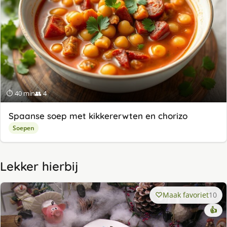
⏱ 40 min
👥 4
Spaanse soep met kikkererwten en chorizo
Soepen
Lekker hierbij
Maak favoriet
10
👍