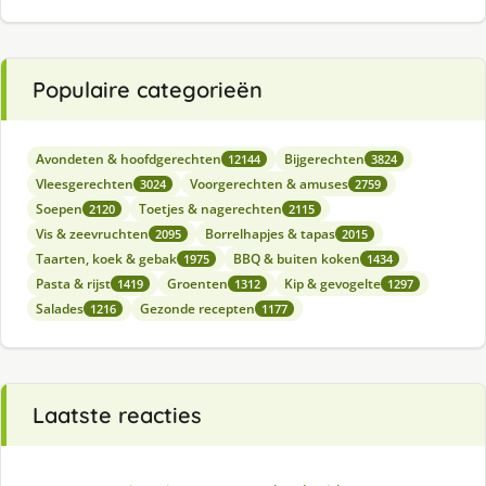
Populaire categorieën
Avondeten & hoofdgerechten
Bijgerechten
12144
3824
Vleesgerechten
Voorgerechten & amuses
3024
2759
Soepen
Toetjes & nagerechten
2120
2115
Vis & zeevruchten
Borrelhapjes & tapas
2095
2015
Taarten, koek & gebak
BBQ & buiten koken
1975
1434
Pasta & rijst
Groenten
Kip & gevogelte
1419
1312
1297
Salades
Gezonde recepten
1216
1177
Laatste reacties