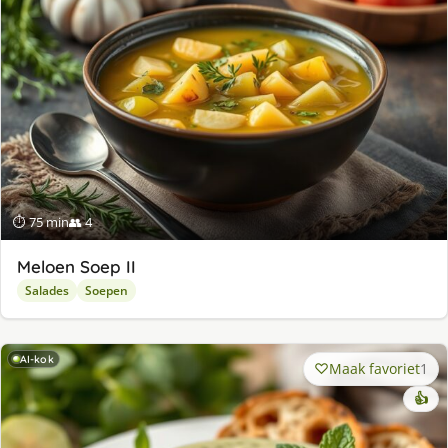
⏱ 75 min
👥 4
Meloen Soep II
Salades
Soepen
AI-kok
Maak favoriet
1
👍