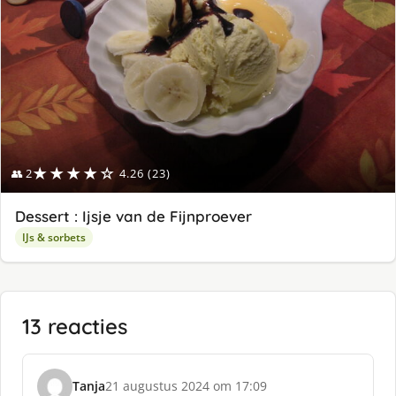
★★★★☆
👥 2
4.26 (23)
Dessert : Ijsje van de Fijnproever
IJs & sorbets
13 reacties
Tanja
21 augustus 2024 om 17:09
s