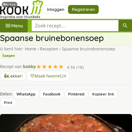
AI-kok
Inloggen
Registreren
Zoek een recept
Menu
Spaanse bruinebonensoep
U bent hier:
Home
›
Recepten
›
Spaanse bruinebonensoep
Soepen
★★★★★
Recept van
bobby
4.56 (18)
Maak favoriet
24
👍
Lekker!
Delen:
WhatsApp
Facebook
Pinterest
Kopieer link
Print