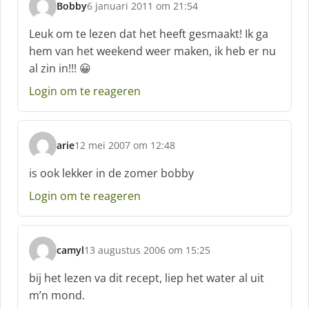
Bobby
6 januari 2011 om 21:54
s
c
Leuk om te lezen dat het heeft gesmaakt! Ik ga
h
hem van het weekend weer maken, ik heb er nu
r
al zin in!!! 😀
e
e
Login om te reageren
f
:
arie
12 mei 2007 om 12:48
s
c
is ook lekker in de zomer bobby
h
Login om te reageren
r
e
e
f
camyl
13 augustus 2006 om 15:25
:
s
c
bij het lezen va dit recept, liep het water al uit
h
m’n mond.
r