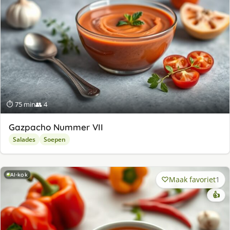
⏱ 75 min
👥 4
Gazpacho Nummer VII
Salades
Soepen
AI-kok
Maak favoriet
1
👍