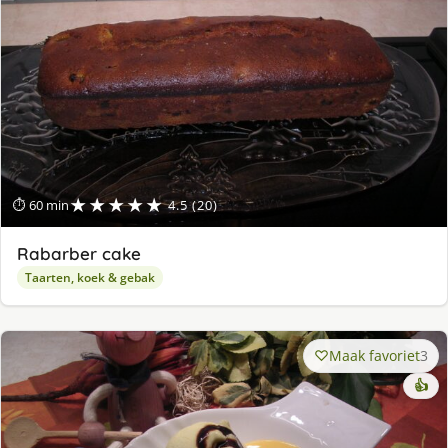
★★★★★
⏱ 60 min
4.5 (20)
Rabarber cake
Taarten, koek & gebak
Maak favoriet
3
👍