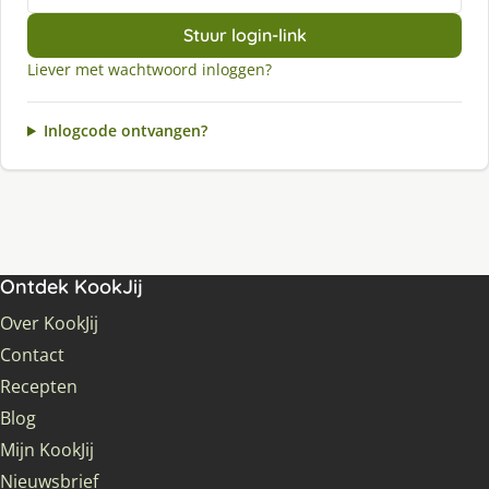
Stuur login-link
Liever met wachtwoord inloggen?
Inlogcode ontvangen?
Ontdek KookJij
Over KookJij
Contact
Recepten
Blog
Mijn KookJij
Nieuwsbrief