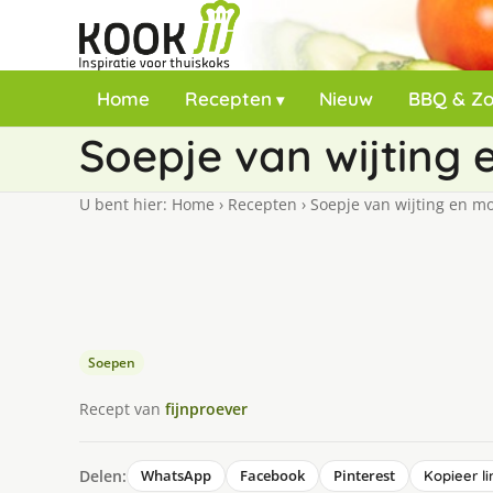
Home
Recepten
Nieuw
BBQ & Z
Soepje van wijting
U bent hier:
Home
›
Recepten
›
Soepje van wijting en m
Soepen
Recept van
fijnproever
Delen:
WhatsApp
Facebook
Pinterest
Kopieer li