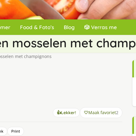
omer
Food & Foto’s
Blog
🎲 Verras me
 en mosselen met cham
osselen met champignons
Maak favoriet
2
👍
Lekker!
nk
Print