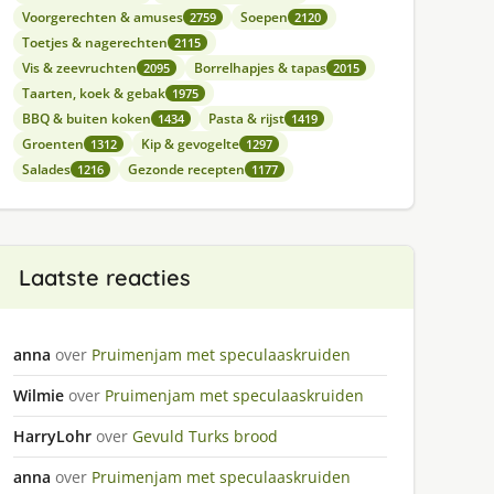
Voorgerechten & amuses
Soepen
2759
2120
Toetjes & nagerechten
2115
Vis & zeevruchten
Borrelhapjes & tapas
2095
2015
Taarten, koek & gebak
1975
BBQ & buiten koken
Pasta & rijst
1434
1419
Groenten
Kip & gevogelte
1312
1297
Salades
Gezonde recepten
1216
1177
Laatste reacties
anna
over
Pruimenjam met speculaaskruiden
Wilmie
over
Pruimenjam met speculaaskruiden
HarryLohr
over
Gevuld Turks brood
anna
over
Pruimenjam met speculaaskruiden