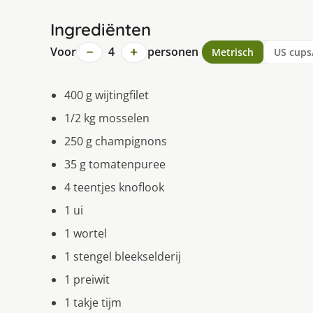
Ingrediënten
−
+
Voor
4
personen
Metrisch
US cups
400 g wijtingfilet
1/2 kg mosselen
250 g champignons
35 g tomatenpuree
4 teentjes knoflook
1 ui
1 wortel
1 stengel bleekselderij
1 preiwit
1 takje tijm