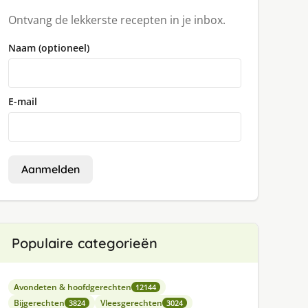
Ontvang de lekkerste recepten in je inbox.
Naam (optioneel)
E-mail
Aanmelden
Populaire categorieën
Avondeten & hoofdgerechten
12144
Bijgerechten
Vleesgerechten
3824
3024