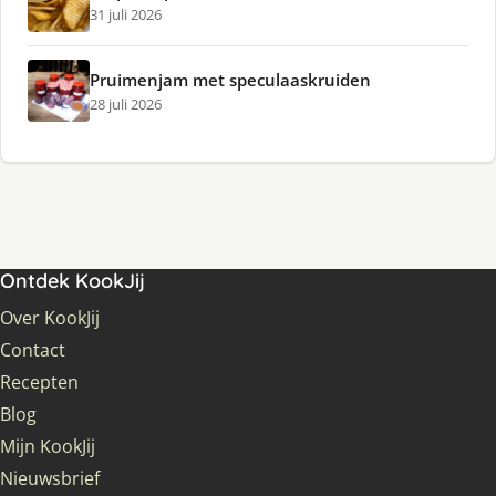
31 juli 2026
Pruimenjam met speculaaskruiden
28 juli 2026
Ontdek KookJij
Over KookJij
Contact
Recepten
Blog
Mijn KookJij
Nieuwsbrief