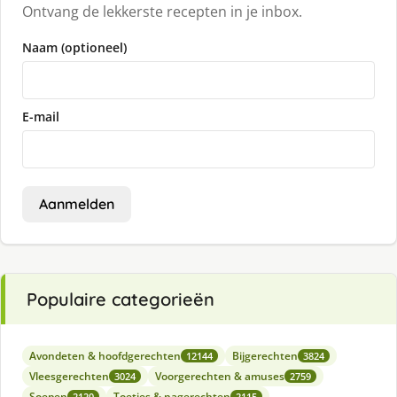
Ontvang de lekkerste recepten in je inbox.
Naam (optioneel)
E-mail
Aanmelden
Populaire categorieën
Avondeten & hoofdgerechten
Bijgerechten
12144
3824
Vleesgerechten
Voorgerechten & amuses
3024
2759
Soepen
Toetjes & nagerechten
2120
2115