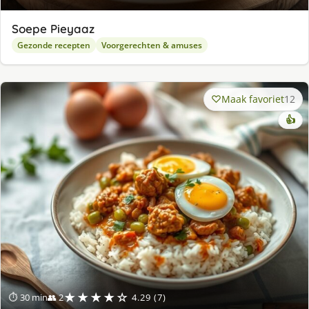
Soepe Pieyaaz
Gezonde recepten
Voorgerechten & amuses
Maak favoriet
12
👍
★★★★☆
⏱ 30 min
👥 2
4.29 (7)