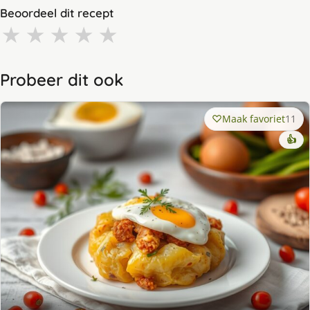
Beoordeel dit recept
★
★
★
★
★
Probeer dit ook
Maak favoriet
11
👍