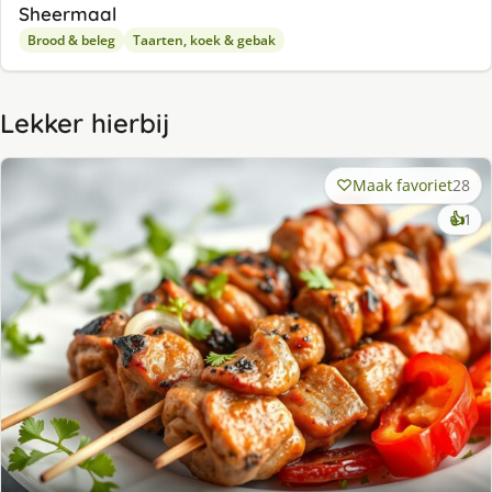
Sheermaal
Brood & beleg
Taarten, koek & gebak
Lekker hierbij
Maak favoriet
28
ke
👍
1
lek
ge