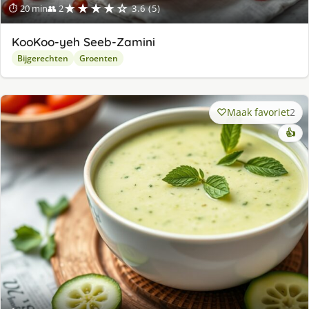
★★★★☆
⏱ 20 min
👥 2
3.6 (5)
KooKoo-yeh Seeb-Zamini
Bijgerechten
Groenten
Maak favoriet
2
👍