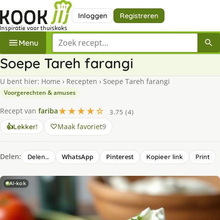
Inloggen
Registreren
Zoek een recept
Menu
Soepe Tareh farangi
U bent hier:
Home
›
Recepten
›
Soepe Tareh farangi
Voorgerechten & amuses
★★★★☆
Recept van
fariba
3.75 (4)
Maak favoriet
9
👍
Lekker!
Delen:
WhatsApp
Pinterest
Delen…
Kopieer link
Print
AI-kok