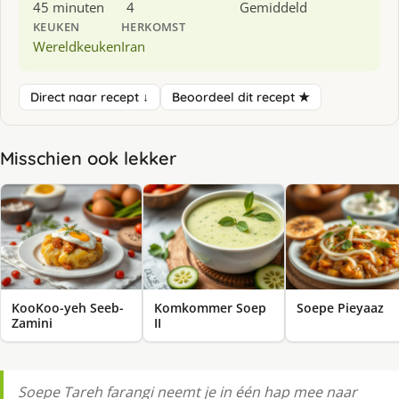
45 minuten
4
Gemiddeld
KEUKEN
HERKOMST
Wereldkeuken
Iran
Direct naar recept ↓
Beoordeel dit recept ★
Misschien ook lekker
KooKoo-yeh Seeb-
Komkommer Soep
Soepe Pieyaaz
Zamini
II
Soepe Tareh farangi neemt je in één hap mee naar