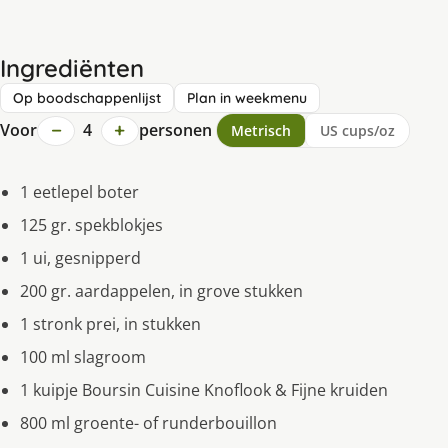
Ingrediënten
Op boodschappenlijst
Plan in weekmenu
−
+
Voor
4
personen
Metrisch
US cups/oz
1 eetlepel boter
125 gr. spekblokjes
1 ui, gesnipperd
200 gr. aardappelen, in grove stukken
1 stronk prei, in stukken
100 ml slagroom
1 kuipje Boursin Cuisine Knoflook & Fijne kruiden
800 ml groente- of runderbouillon