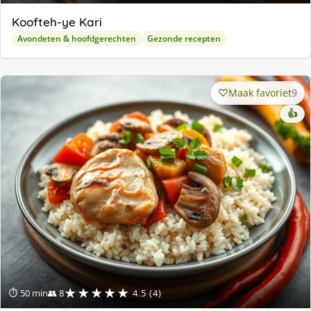
Koofteh-ye Kari
Avondeten & hoofdgerechten
Gezonde recepten
Maak favoriet
9
👍
★★★★★
⏱ 50 min
👥 8
4.5 (4)