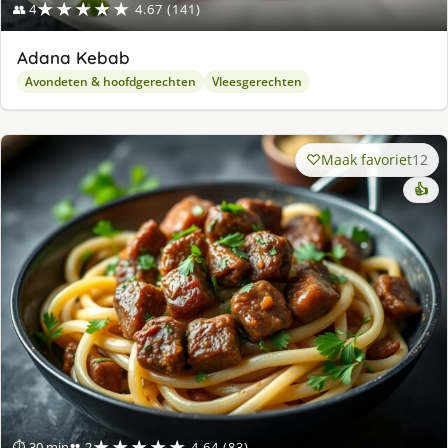
★★★★★
👥 4
4.67 (141)
Adana Kebab
Avondeten & hoofdgerechten
Vleesgerechten
Maak favoriet
12
👍
★★★★★
⏱ 30 min
👥 2
4.64 (83)