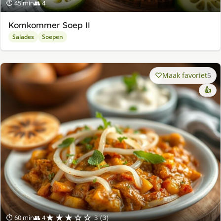
⏱ 45 min
👥 4
Komkommer Soep II
Salades
Soepen
Maak favoriet
5
👍
★★★☆☆
⏱ 60 min
👥 4
3 (3)