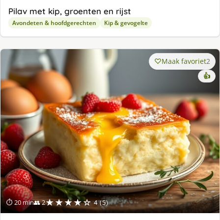
Pilav met kip, groenten en rijst
Avondeten & hoofdgerechten
Kip & gevogelte
Maak favoriet
2
👍
★★★★☆
⏱ 20 min
👥 2
4 (5)