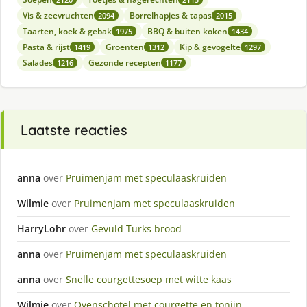
Vis & zeevruchten
Borrelhapjes & tapas
2094
2015
Taarten, koek & gebak
BBQ & buiten koken
1975
1434
Pasta & rijst
Groenten
Kip & gevogelte
1419
1312
1297
Salades
Gezonde recepten
1216
1177
Laatste reacties
anna
over
Pruimenjam met speculaaskruiden
Wilmie
over
Pruimenjam met speculaaskruiden
HarryLohr
over
Gevuld Turks brood
anna
over
Pruimenjam met speculaaskruiden
anna
over
Snelle courgettesoep met witte kaas
Wilmie
over
Ovenschotel met courgette en tonijn