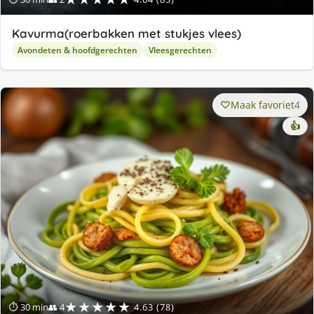
Kavurma(roerbakken met stukjes vlees)
Avondeten & hoofdgerechten
Vleesgerechten
Maak favoriet
4
👍
★★★★★
⏱ 30 min
👥 4
4.63 (78)