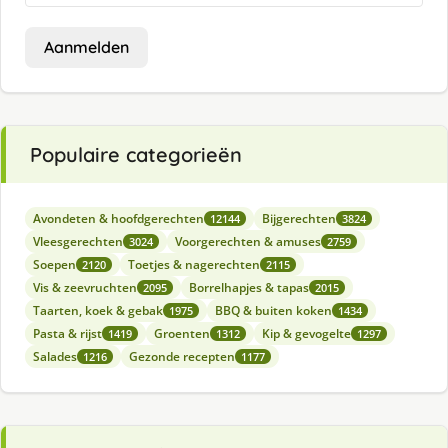
Aanmelden
Populaire categorieën
Avondeten & hoofdgerechten
Bijgerechten
12144
3824
Vleesgerechten
Voorgerechten & amuses
3024
2759
Soepen
Toetjes & nagerechten
2120
2115
Vis & zeevruchten
Borrelhapjes & tapas
2095
2015
Taarten, koek & gebak
BBQ & buiten koken
1975
1434
Pasta & rijst
Groenten
Kip & gevogelte
1419
1312
1297
Salades
Gezonde recepten
1216
1177