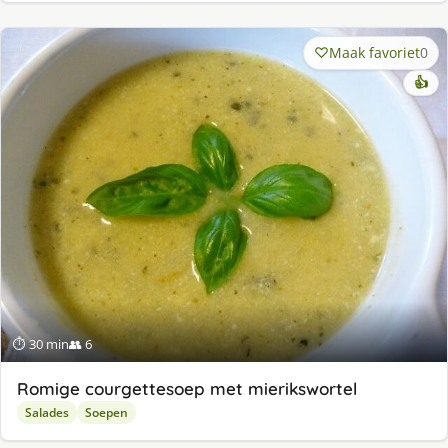
Maak favoriet
0
👍
⏱ 30 min
👥 6
Romige courgettesoep met mierikswortel
Salades
Soepen