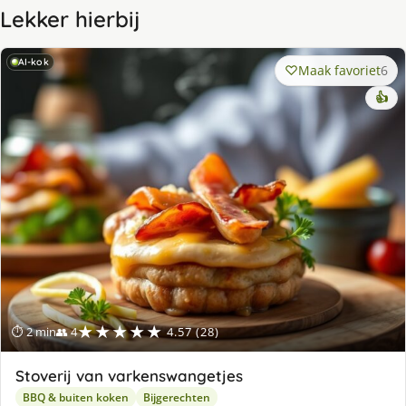
Lekker hierbij
AI-kok
Maak favoriet
6
👍
★★★★★
⏱ 2 min
👥 4
4.57 (28)
Stoverij van varkenswangetjes
BBQ & buiten koken
Bijgerechten