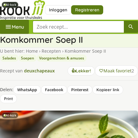
AI-kok
AI-kok
AI-kok
AI-kok
AI-kok
Inloggen
Registreren
Zoek een recept
Menu
Komkommer Soep II
U bent hier:
Home
›
Recepten
›
Komkommer Soep II
Salades
Soepen
Voorgerechten & amuses
Maak favoriet
2
Recept van
deuxchapeaux
👍
Lekker!
Delen:
WhatsApp
Facebook
Pinterest
Kopieer link
Print
AI-kok