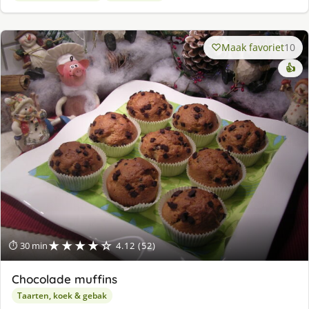
Maak favoriet
10
👍
★★★★☆
⏱ 30 min
4.12 (52)
Chocolade muffins
Taarten, koek & gebak