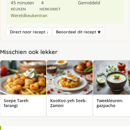
45 minuten
4
Gemiddeld
KEUKEN
HERKOMST
Wereldkeuken
Iran
Direct naar recept ↓
Beoordeel dit recept ★
Misschien ook lekker
Soepe Tareh
KooKoo-yeh Seeb-
Tweekleuren-
farangi
Zamini
gazpacho