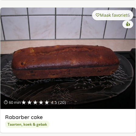
Maak favoriet
6
👍
★★★★★
⏱ 60 min
4.5 (20)
Rabarber cake
Taarten, koek & gebak