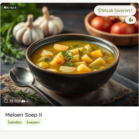
AI-kok
Maak favoriet
1
👍
⏱ 75 min
👥 4
Meloen Soep II
Salades
Soepen