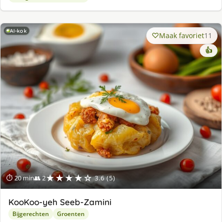
AI-kok
Maak favoriet
11
👍
★★★★☆
⏱ 20 min
👥 2
3.6 (5)
KooKoo-yeh Seeb-Zamini
Bijgerechten
Groenten