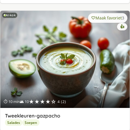
AI-kok
Maak favoriet
3
👍
★★★★☆
⏱ 10 min
👥 10
4 (2)
Tweekleuren-gazpacho
Salades
Soepen