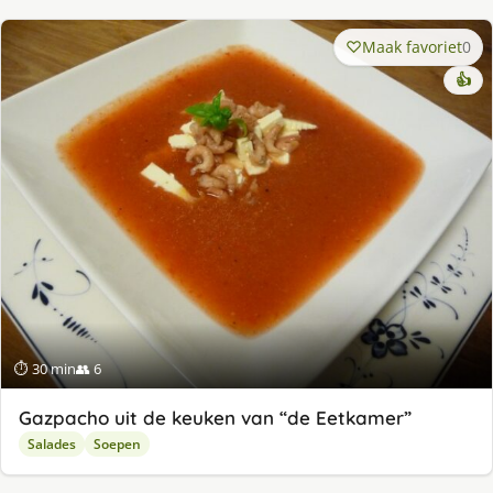
Maak favoriet
0
👍
⏱ 30 min
👥 6
Gazpacho uit de keuken van “de Eetkamer”
Salades
Soepen