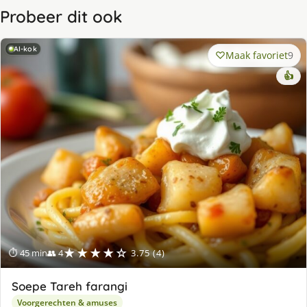
Probeer dit ook
AI-kok
Maak favoriet
9
👍
★★★★☆
⏱ 45 min
👥 4
3.75 (4)
Soepe Tareh farangi
Voorgerechten & amuses