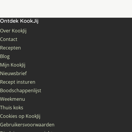
Ontdek KookJij
Over KookJij
Contact
Recepten
Blog
Mijn KookJij
Nieuwsbrief
Recept insturen
Boodschappenlijst
Weekmenu
Thuis koks
Cookies op KookJij
Gebruikersvoorwaarden