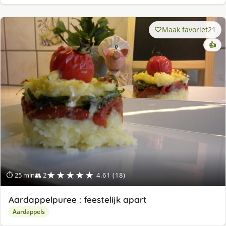
Maak favoriet
21
👍
★★★★★
⏱ 25 min
👥 2
4.61 (18)
Aardappelpuree : feestelijk apart
Aardappels