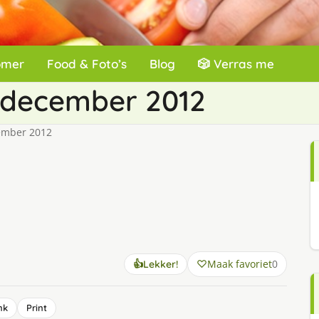
omer
Food & Foto’s
Blog
🎲 Verras me
 december 2012
ember 2012
Maak favoriet
0
👍
Lekker!
nk
Print