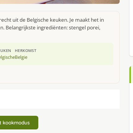
cht uit de Belgische keuken. Je maakt het in
 Belangrijkste ingrediënten: stengel porei,
EUKEN
HERKOMST
lgische
Belgie
art kookmodus