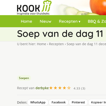
Home
Nieuw
Recepten
BBQ & Z
Soep van de dag 11
U bent hier:
Home
›
Recepten
›
Soep van de dag 11 dec
Soepen
★★★★☆
Recept van
derbyke
4.33 (3)
Delen:
WhatsApp
Facebook
Pinterest
Kopieer li