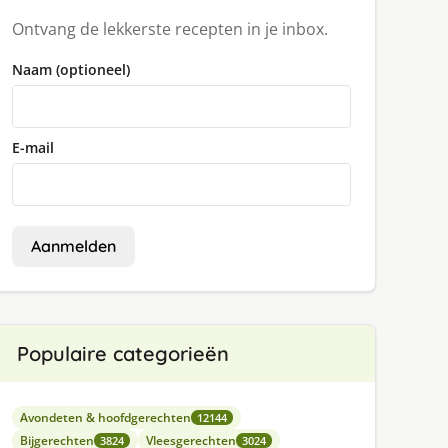
Ontvang de lekkerste recepten in je inbox.
Naam (optioneel)
E-mail
Aanmelden
Populaire categorieën
Avondeten & hoofdgerechten
12144
Bijgerechten
Vleesgerechten
3824
3024