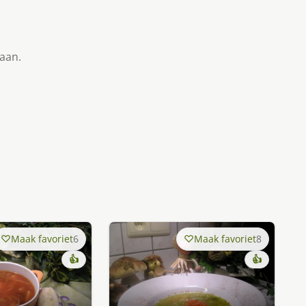
taan.
Maak favoriet
6
Maak favoriet
8
👍
👍