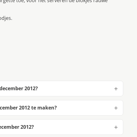
urgette toe, voor het serveren de blokjes rauwe
djes.
 december 2012?
ecember 2012 te maken?
ecember 2012?