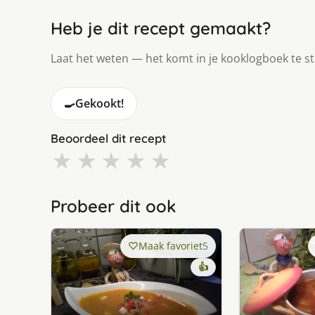
Heb je dit recept gemaakt?
Laat het weten — het komt in je kooklogboek te s
🍳
Gekookt!
Beoordeel dit recept
★
★
★
★
★
Probeer dit ook
Maak favoriet
5
👍