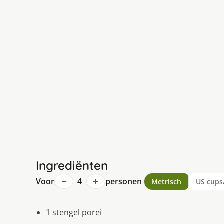
Ingrediënten
−
+
Voor
4
personen
Metrisch
US cups
1 stengel porei