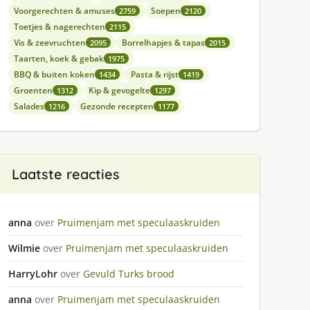
Voorgerechten & amuses
Soepen
2759
2120
Toetjes & nagerechten
2115
Vis & zeevruchten
Borrelhapjes & tapas
2095
2015
Taarten, koek & gebak
1975
BBQ & buiten koken
Pasta & rijst
1434
1419
Groenten
Kip & gevogelte
1312
1297
Salades
Gezonde recepten
1216
1177
Laatste reacties
anna
over
Pruimenjam met speculaaskruiden
Wilmie
over
Pruimenjam met speculaaskruiden
HarryLohr
over
Gevuld Turks brood
anna
over
Pruimenjam met speculaaskruiden