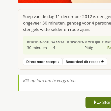
Soep van de dag 11 december 2012 is een gere
ongeveer 30 minuten, genoeg voor 4 personen.
stengels witte selder en rode ajuin.
BEREIDINGSTIJD
AANTAL PERSONEN
MOEILIJKHEID
K
30 minuten
4
Pittig
Be
Direct naar recept ↓
Beoordeel dit recept ★
Klik op foto om te vergroten.
👩‍🍳 St