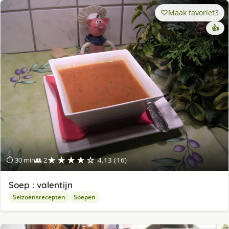
Maak favoriet
3
👍
★★★★☆
⏱ 30 min
👥 2
4.13 (16)
Soep : valentijn
Seizoensrecepten
Soepen