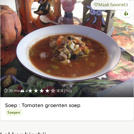
Maak favoriet
3
👍
★★★★☆
⏱ 30 min
👥 4
4.4 (10)
Soep : Tomaten groenten soep
Soepen