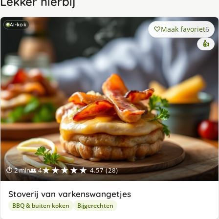
Lekker hierbij
AI-kok
Maak favoriet
6
👍
★★★★★
⏱ 2 min
👥 4
4.57 (28)
Stoverij van varkenswangetjes
BBQ & buiten koken
Bijgerechten