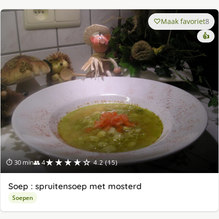
Maak favoriet
8
👍
★★★★☆
⏱ 30 min
👥 4
4.2 (15)
Soep : spruitensoep met mosterd
Soepen