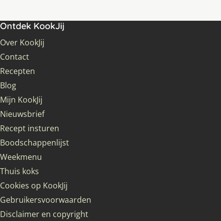
Ontdek KookJij
Over KookJij
Contact
Recepten
Blog
Mijn KookJij
Nieuwsbrief
Recept insturen
Boodschappenlijst
Weekmenu
Thuis koks
Cookies op KookJij
Gebruikersvoorwaarden
Disclaimer en copyright