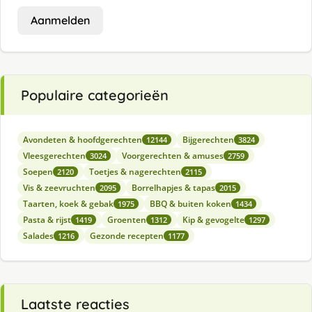
Aanmelden
Populaire categorieën
Avondeten & hoofdgerechten
Bijgerechten
12144
3824
Vleesgerechten
Voorgerechten & amuses
3024
2759
Soepen
Toetjes & nagerechten
2120
2115
Vis & zeevruchten
Borrelhapjes & tapas
2095
2015
Taarten, koek & gebak
BBQ & buiten koken
1975
1434
Pasta & rijst
Groenten
Kip & gevogelte
1419
1312
1297
Salades
Gezonde recepten
1216
1177
Laatste reacties