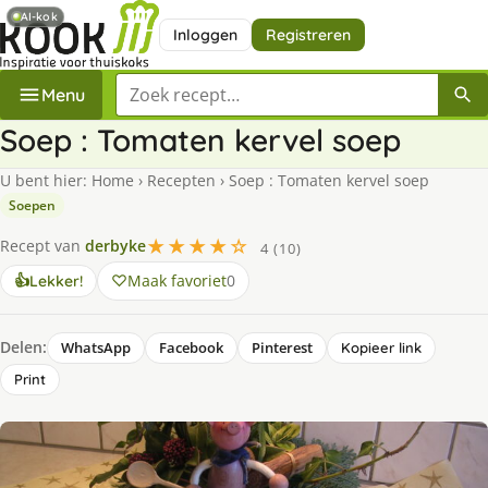
AI-kok
Inloggen
Registreren
Zoek een recept
Menu
Soep : Tomaten kervel soep
U bent hier:
Home
›
Recepten
›
Soep : Tomaten kervel soep
Soepen
★★★★☆
Recept van
derbyke
4 (10)
Maak favoriet
0
👍
Lekker!
Delen:
WhatsApp
Facebook
Pinterest
Kopieer link
Print