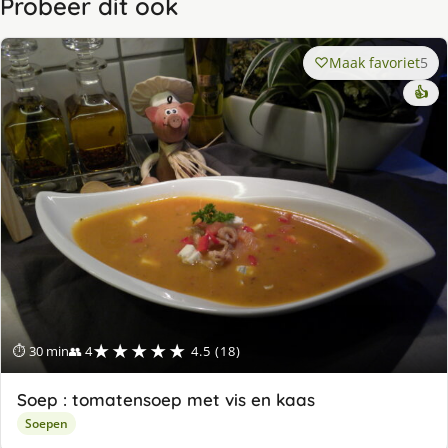
Probeer dit ook
Maak favoriet
5
👍
★★★★★
⏱ 30 min
👥 4
4.5 (18)
Soep : tomatensoep met vis en kaas
Soepen