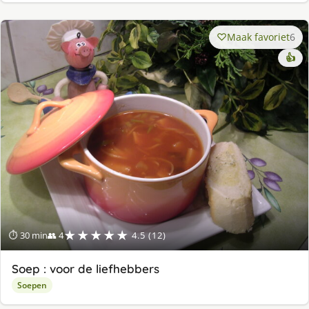
Maak favoriet
6
👍
★★★★★
⏱ 30 min
👥 4
4.5 (12)
Soep : voor de liefhebbers
Soepen