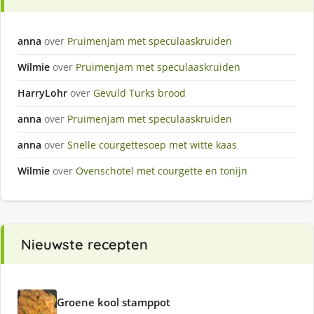
anna
over
Pruimenjam met speculaaskruiden
Wilmie
over
Pruimenjam met speculaaskruiden
HarryLohr
over
Gevuld Turks brood
anna
over
Pruimenjam met speculaaskruiden
anna
over
Snelle courgettesoep met witte kaas
Wilmie
over
Ovenschotel met courgette en tonijn
Nieuwste recepten
Groene kool stamppot