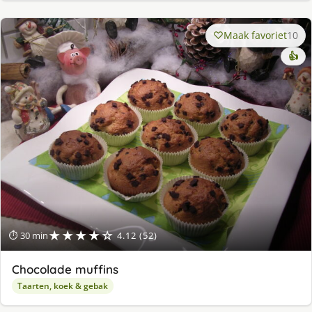
Maak favoriet
10
👍
★★★★☆
⏱ 30 min
4.12 (52)
Chocolade muffins
Taarten, koek & gebak