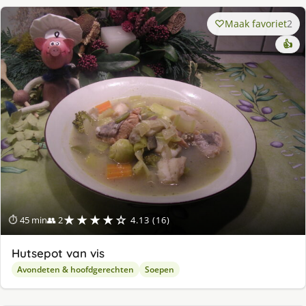
Maak favoriet
2
👍
★★★★☆
⏱ 45 min
👥 2
4.13 (16)
Hutsepot van vis
Avondeten & hoofdgerechten
Soepen