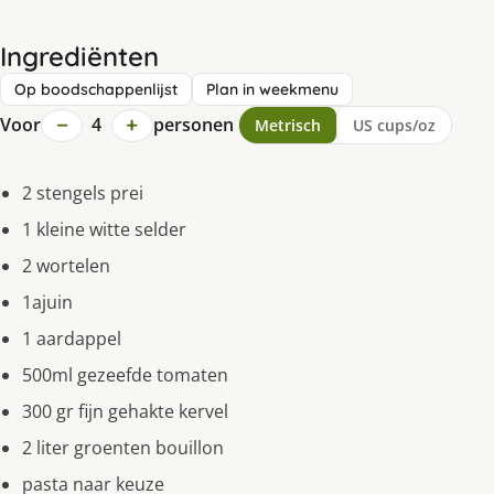
Ingrediënten
Op boodschappenlijst
Plan in weekmenu
−
+
Voor
4
personen
Metrisch
US cups/oz
2 stengels prei
1 kleine witte selder
2 wortelen
1ajuin
1 aardappel
500ml gezeefde tomaten
300 gr fijn gehakte kervel
2 liter groenten bouillon
pasta naar keuze