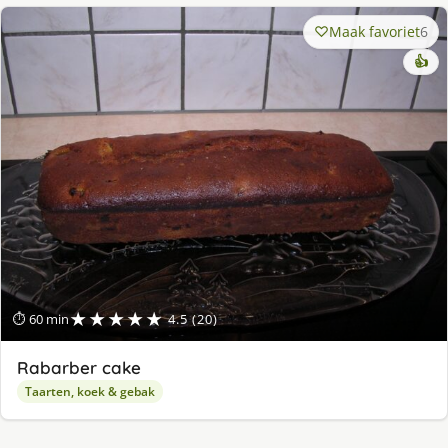
Maak favoriet
6
👍
★★★★★
⏱ 60 min
4.5 (20)
Rabarber cake
Taarten, koek & gebak