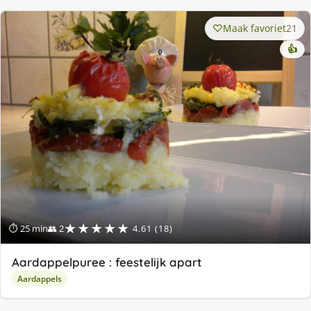
Maak favoriet
21
👍
★★★★★
⏱ 25 min
👥 2
4.61 (18)
Aardappelpuree : feestelijk apart
Aardappels