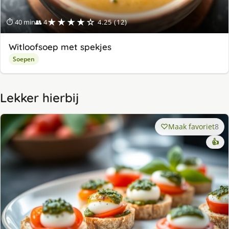
★★★★☆
⏱ 40 min
👥 4
4.25 (12)
Witloofsoep met spekjes
Soepen
Lekker hierbij
Maak favoriet
8
👍