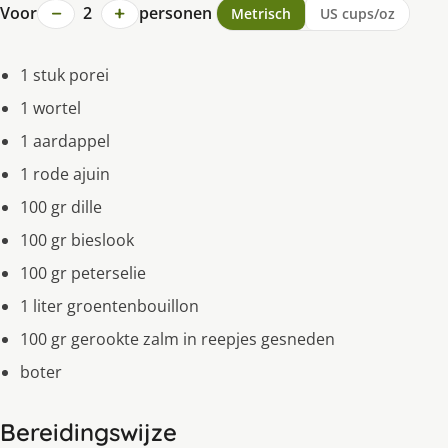
−
+
Voor
2
personen
Metrisch
US cups/oz
1 stuk porei
1 wortel
1 aardappel
1 rode ajuin
100 gr dille
100 gr bieslook
100 gr peterselie
1 liter groentenbouillon
100 gr gerookte zalm in reepjes gesneden
boter
Bereidingswijze