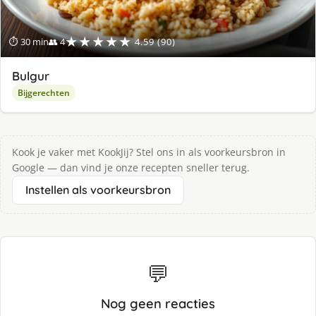
★★★★★
⏱ 30 min
👥 4
4.59 (90)
Bulgur
Bijgerechten
Kook je vaker met KookJij? Stel ons in als voorkeursbron in
Google — dan vind je onze recepten sneller terug.
Instellen als voorkeursbron
💬
Nog geen reacties