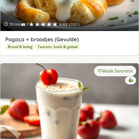
★★★★★
⏱ 70 min
👥 1
4.62 (101)
Pogaça = broodjes (Gevulde)
Brood & beleg
Taarten, koek & gebak
Maak favoriet
4
👍