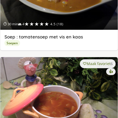
★★★★★
⏱ 30 min
👥 4
4.5 (18)
Soep : tomatensoep met vis en kaas
Soepen
Maak favoriet
6
👍