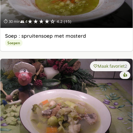
★★★★☆
⏱ 30 min
👥 4
4.2 (15)
Soep : spruitensoep met mosterd
Soepen
Maak favoriet
2
👍