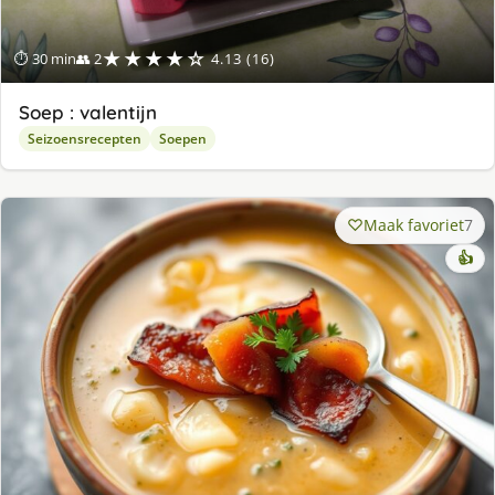
★★★★☆
⏱ 30 min
👥 2
4.13 (16)
Soep : valentijn
Seizoensrecepten
Soepen
Maak favoriet
7
👍