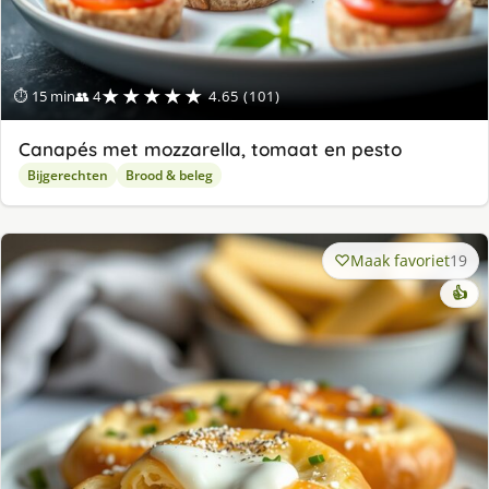
★★★★★
⏱ 15 min
👥 4
4.65 (101)
Canapés met mozzarella, tomaat en pesto
Bijgerechten
Brood & beleg
Maak favoriet
19
👍