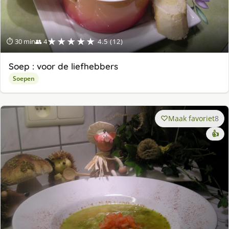
★★★★★
⏱ 30 min
👥 4
4.5 (12)
Soep : voor de liefhebbers
Soepen
Maak favoriet
8
👍