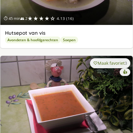
★★★★☆
⏱ 45 min
👥 2
4.13 (16)
Hutsepot van vis
Avondeten & hoofdgerechten
Soepen
Maak favoriet
3
👍