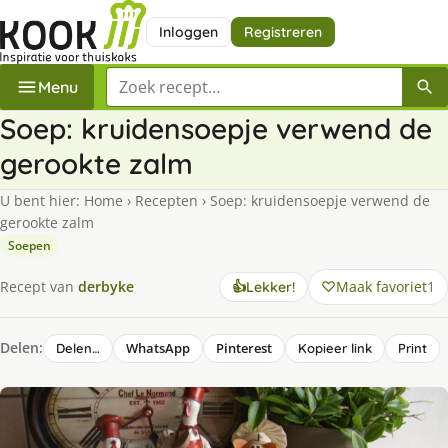
Inloggen
Registreren
Zoek een recept
Menu
Soep: kruidensoepje verwend de
gerookte zalm
U bent hier:
Home
›
Recepten
›
Soep: kruidensoepje verwend de
gerookte zalm
Soepen
Maak favoriet
1
Recept van
derbyke
👍
Lekker!
Delen:
WhatsApp
Pinterest
Delen…
Kopieer link
Print