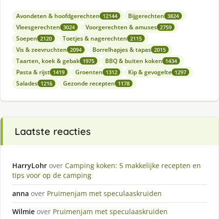
Avondeten & hoofdgerechten
Bijgerechten
12144
3824
Vleesgerechten
Voorgerechten & amuses
3024
2759
Soepen
Toetjes & nagerechten
2120
2115
Vis & zeevruchten
Borrelhapjes & tapas
2094
2015
Taarten, koek & gebak
BBQ & buiten koken
1975
1434
Pasta & rijst
Groenten
Kip & gevogelte
1419
1312
1297
Salades
Gezonde recepten
1216
1178
Laatste reacties
HarryLohr
over
Camping koken: 5 makkelijke recepten en
tips voor op de camping
anna
over
Pruimenjam met speculaaskruiden
Wilmie
over
Pruimenjam met speculaaskruiden