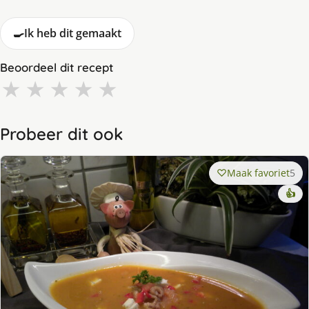
🍳
Ik heb dit gemaakt
Beoordeel dit recept
★
★
★
★
★
Probeer dit ook
Maak favoriet
5
👍