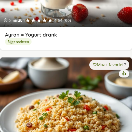
★★★★★
⏱ 5 min
👥 1
4.64 (90)
Ayran = Yogurt drank
Bijgerechten
Maak favoriet
7
👍