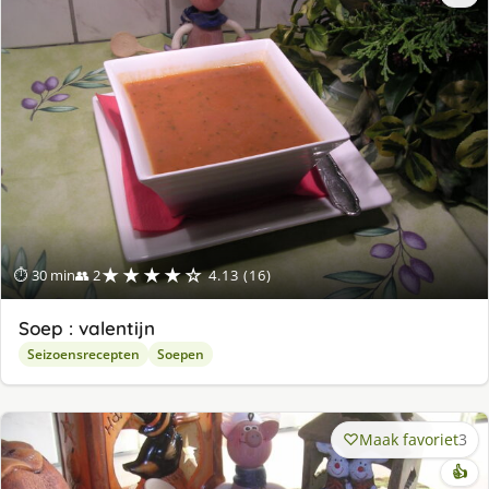
★★★★☆
⏱ 30 min
👥 2
4.13 (16)
Soep : valentijn
Seizoensrecepten
Soepen
Maak favoriet
3
👍