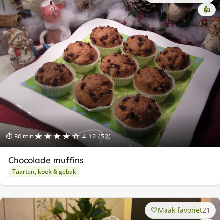
👍
★★★★☆
⏱ 30 min
4.12 (52)
Chocolade muffins
Taarten, koek & gebak
Maak favoriet
21