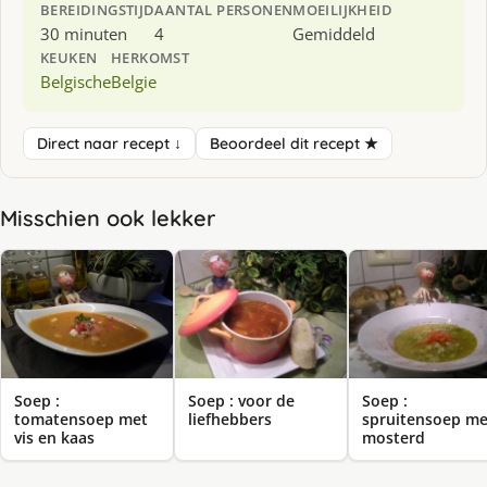
BEREIDINGSTIJD
AANTAL PERSONEN
MOEILIJKHEID
30 minuten
4
Gemiddeld
KEUKEN
HERKOMST
Belgische
Belgie
Direct naar recept ↓
Beoordeel dit recept ★
Misschien ook lekker
Soep :
Soep : voor de
Soep :
tomatensoep met
liefhebbers
spruitensoep me
vis en kaas
mosterd