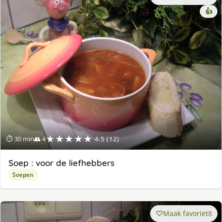
👍
★★★★★
⏱ 30 min
👥 4
4.5 (12)
Soep : voor de liefhebbers
Soepen
Maak favoriet
8