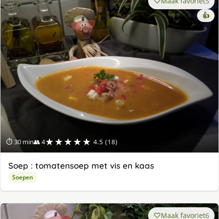
Maak favoriet
5
👍
★★★★★
⏱ 30 min
👥 4
4.5 (18)
Soep : tomatensoep met vis en kaas
Soepen
Maak favoriet
6