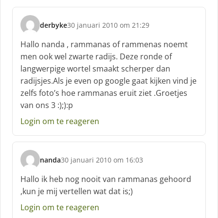
derbyke
30 januari 2010 om 21:29
s
c
Hallo nanda , rammanas of rammenas noemt
h
men ook wel zwarte radijs. Deze ronde of
r
langwerpige wortel smaakt scherper dan
e
radijsjes.Als je even op google gaat kijken vind je
e
f
zelfs foto’s hoe rammanas eruit ziet .Groetjes
:
van ons 3 :);):p
Login om te reageren
nanda
30 januari 2010 om 16:03
s
c
Hallo ik heb nog nooit van rammanas gehoord
h
,kun je mij vertellen wat dat is;)
r
e
Login om te reageren
e