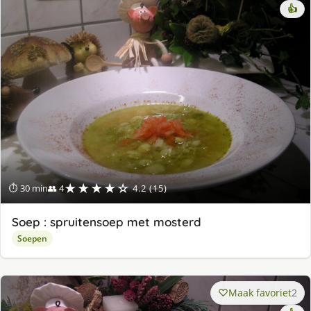
👍
★★★★☆
⏱ 30 min
👥 4
4.2 (15)
Soep : spruitensoep met mosterd
Soepen
Maak favoriet
2