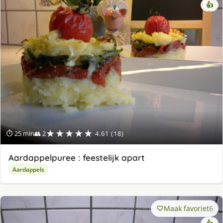
👍
★★★★★
⏱ 25 min
👥 2
4.61 (18)
Aardappelpuree : feestelijk apart
Aardappels
Maak favoriet
6