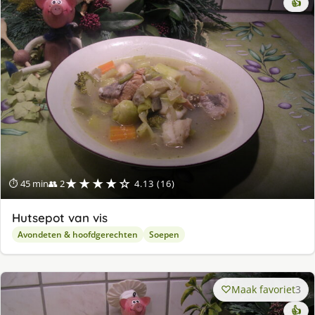
👍
★★★★☆
⏱ 45 min
👥 2
4.13 (16)
Hutsepot van vis
Avondeten & hoofdgerechten
Soepen
Maak favoriet
3
👍