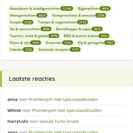
Avondeten & hoofdgerechten
Bijgerechten
12144
3824
Vleesgerechten
Voorgerechten & amuses
3024
2759
Soepen
Toetjes & nagerechten
2120
2115
Vis & zeevruchten
Borrelhapjes & tapas
2094
2015
Taarten, koek & gebak
BBQ & buiten koken
1975
1434
Pasta & rijst
Groenten
Kip & gevogelte
1419
1312
1297
Salades
Gezonde recepten
1216
1177
Laatste reacties
anna
over
Pruimenjam met speculaaskruiden
Wilmie
over
Pruimenjam met speculaaskruiden
HarryLohr
over
Gevuld Turks brood
anna
over
Pruimenjam met speculaaskruiden