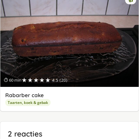
👍
★★★★★
⏱ 60 min
4.5 (20)
Rabarber cake
Taarten, koek & gebak
2 reacties