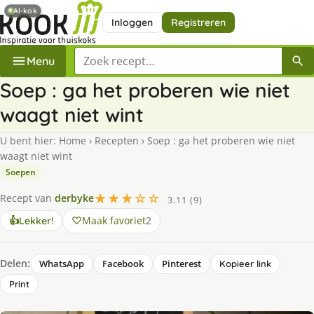
AI-kok
Inloggen
Registreren
Zoek een recept
Menu
Soep : ga het proberen wie niet
waagt niet wint
U bent hier:
Home
›
Recepten
›
Soep : ga het proberen wie niet
waagt niet wint
Soepen
★★★☆☆
Recept van
derbyke
3.11 (9)
Maak favoriet
2
👍
Lekker!
Delen:
WhatsApp
Facebook
Pinterest
Kopieer link
Print