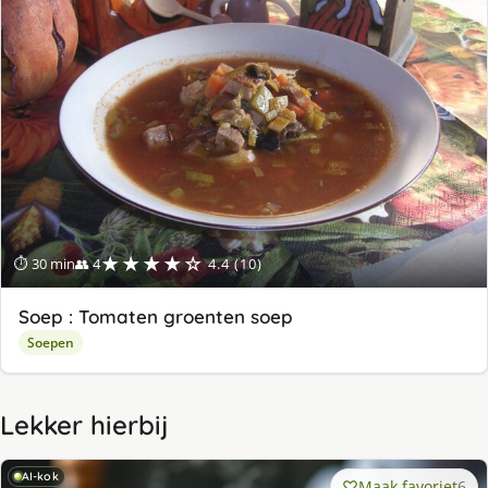
★★★★☆
⏱ 30 min
👥 4
4.4 (10)
Soep : Tomaten groenten soep
Soepen
Lekker hierbij
AI-kok
Maak favoriet
6