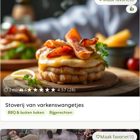
👍
★★★★★
⏱ 2 min
👥 4
4.57 (28)
Stoverij van varkenswangetjes
BBQ & buiten koken
Bijgerechten
Maak favoriet
10