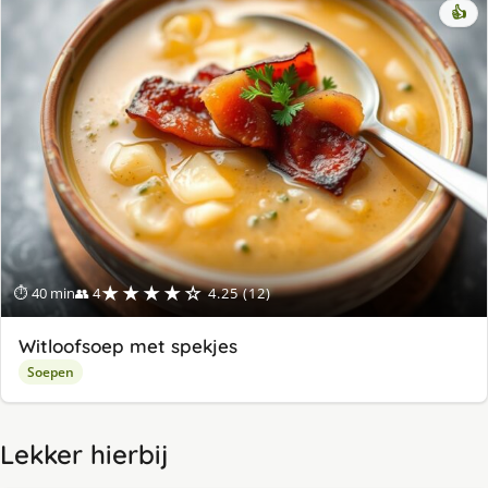
👍
★★★★☆
⏱ 40 min
👥 4
4.25 (12)
Witloofsoep met spekjes
Soepen
Lekker hierbij