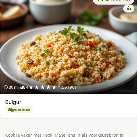
👍
★★★★★
⏱ 30 min
👥 4
4.59 (90)
Bulgur
Bijgerechten
Kook je vaker met KookJij? Stel ons in als voorkeursbron in