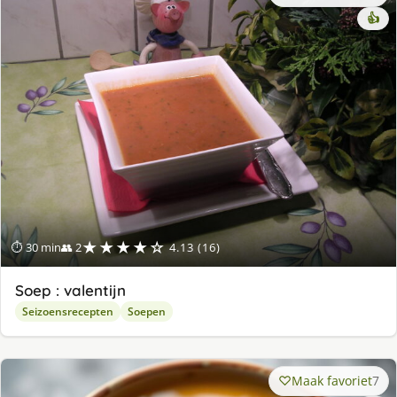
👍
★★★★☆
⏱ 30 min
👥 2
4.13 (16)
Soep : valentijn
Seizoensrecepten
Soepen
Maak favoriet
7