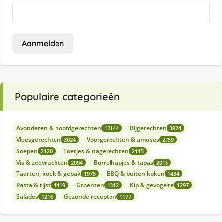
Aanmelden
Populaire categorieën
Avondeten & hoofdgerechten
Bijgerechten
12144
3824
Vleesgerechten
Voorgerechten & amuses
3024
2759
Soepen
Toetjes & nagerechten
2120
2115
Vis & zeevruchten
Borrelhapjes & tapas
2094
2015
Taarten, koek & gebak
BBQ & buiten koken
1975
1434
Pasta & rijst
Groenten
Kip & gevogelte
1419
1312
1297
Salades
Gezonde recepten
1216
1177