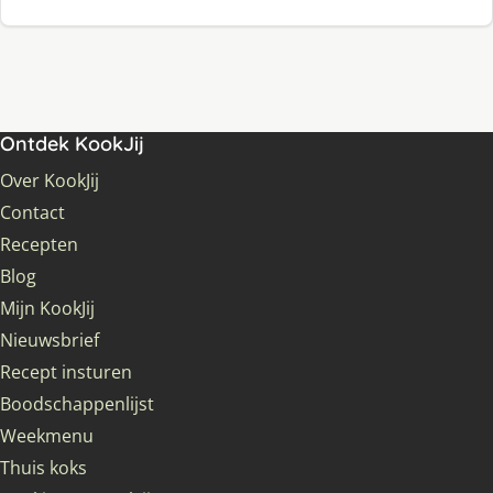
Ontdek KookJij
Over KookJij
Contact
Recepten
Blog
Mijn KookJij
Nieuwsbrief
Recept insturen
Boodschappenlijst
Weekmenu
Thuis koks