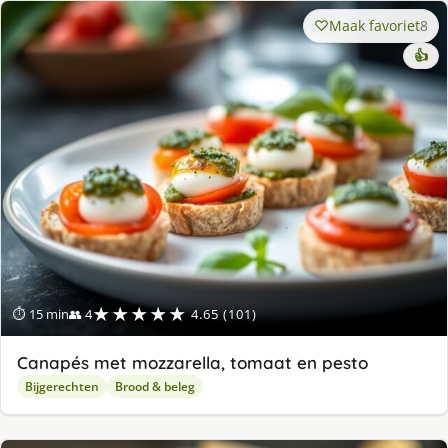
Maak favoriet
8
👍
★★★★★
⏱ 15 min
👥 4
4.65 (101)
Canapés met mozzarella, tomaat en pesto
Bijgerechten
Brood & beleg