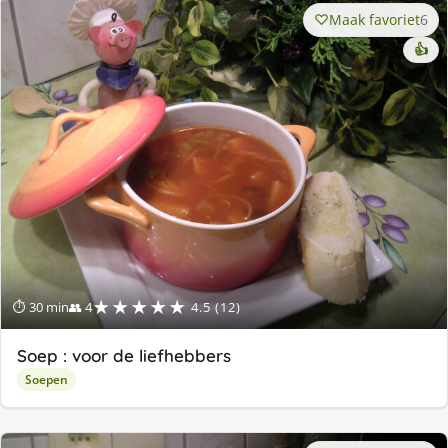
Maak favoriet
6
👍
★★★★★
⏱ 30 min
👥 4
4.5 (12)
Soep : voor de liefhebbers
Soepen