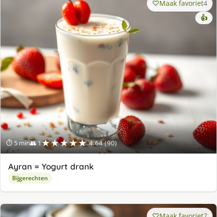
Maak favoriet
4
👍
★★★★★
⏱ 5 min
👥 1
4.64 (90)
Ayran = Yogurt drank
Bijgerechten
Maak favoriet
7