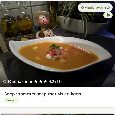
Maak favoriet
5
👍
★★★★★
⏱ 30 min
👥 4
4.5 (18)
Soep : tomatensoep met vis en kaas
Soepen