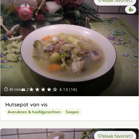
Maak favoriet
2
👍
★★★★☆
⏱ 45 min
👥 2
4.13 (16)
Hutsepot van vis
Avondeten & hoofdgerechten
Soepen
Maak favoriet
3