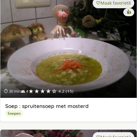
Maak favoriet
8
👍
★★★★☆
⏱ 30 min
👥 4
4.2 (15)
Soep : spruitensoep met mosterd
Soepen