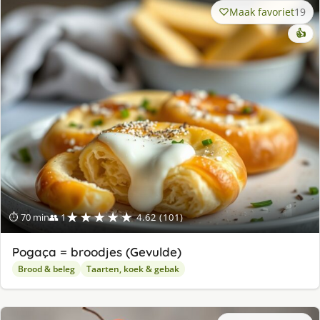
Maak favoriet
19
👍
★★★★★
⏱ 70 min
👥 1
4.62 (101)
Pogaça = broodjes (Gevulde)
Brood & beleg
Taarten, koek & gebak