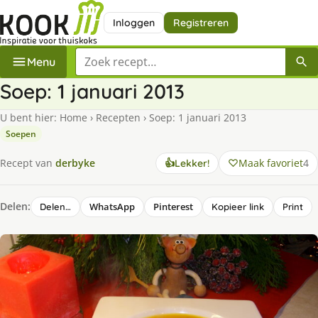
Inloggen
Registreren
Zoek een recept
Menu
Soep: 1 januari 2013
U bent hier:
Home
›
Recepten
›
Soep: 1 januari 2013
Soepen
Maak favoriet
4
Recept van
derbyke
👍
Lekker!
Delen:
WhatsApp
Pinterest
Delen…
Kopieer link
Print