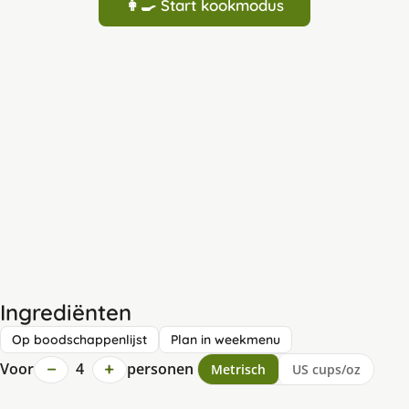
👩‍🍳 Start kookmodus
Ingrediënten
Op boodschappenlijst
Plan in weekmenu
−
+
Voor
4
personen
Metrisch
US cups/oz