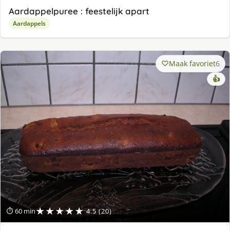
Aardappelpuree : feestelijk apart
Aardappels
Maak favoriet
6
👍
★★★★★
⏱ 60 min
4.5 (20)