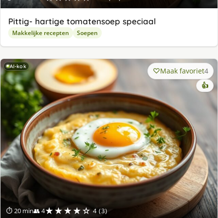
Pittig- hartige tomatensoep speciaal
Makkelijke recepten
Soepen
AI-kok
Maak favoriet
4
👍
★★★★☆
⏱ 20 min
👥 4
4 (3)