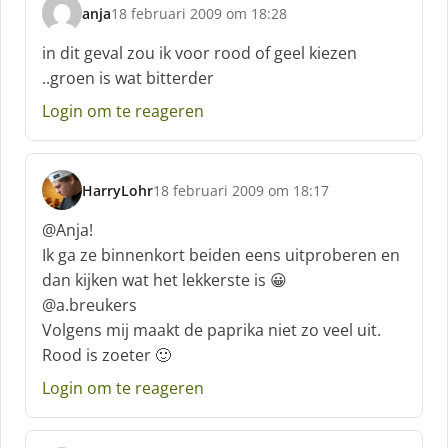
anja
18 februari 2009 om 18:28
s
c
in dit geval zou ik voor rood of geel kiezen
h
..groen is wat bitterder
r
e
Login om te reageren
e
f
:
HarryLohr
18 februari 2009 om 18:17
s
c
@Anja!
h
Ik ga ze binnenkort beiden eens uitproberen en
r
dan kijken wat het lekkerste is 😀
e
@a.breukers
e
f
Volgens mij maakt de paprika niet zo veel uit.
:
Rood is zoeter 🙂
Login om te reageren