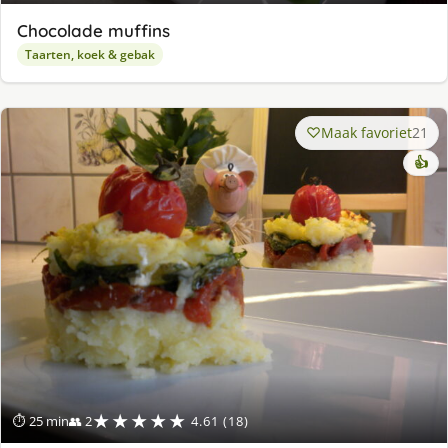
Chocolade muffins
Taarten, koek & gebak
Maak favoriet
21
👍
★★★★★
⏱ 25 min
👥 2
4.61 (18)