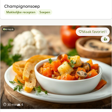
Champignonsoep
Makkelijke recepten
Soepen
AI-kok
Maak favoriet
1
👍
⏱ 30 min
👥 4