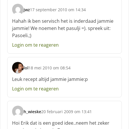
jwz
17 september 2010 om 14:34
s
c
Hahah ik ben servisch het is inderdaad jammie
h
jammie! We noemen het pasulji =). spreek uit:
r
Pasoeli.;)
e
e
Login om te reageren
f
:
lol
18 mei 2010 om 08:54
s
c
Leuk recept altijd jammie jammie:p
h
Login om te reageren
r
e
e
f
h_wieske
20 februari 2009 om 13:41
:
s
c
Hoi Erik dat is een goed idee..neem het zeker
h