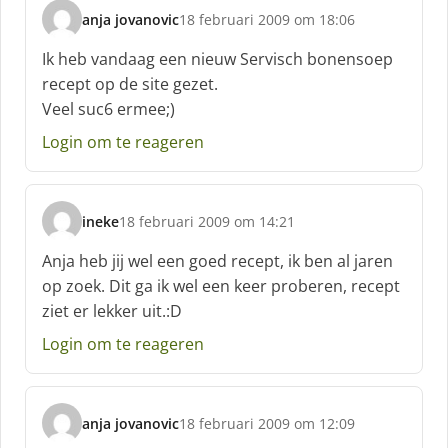
anja jovanovic
18 februari 2009 om 18:06
s
c
Ik heb vandaag een nieuw Servisch bonensoep
h
recept op de site gezet.
r
Veel suc6 ermee;)
e
e
Login om te reageren
f
:
ineke
18 februari 2009 om 14:21
s
c
Anja heb jij wel een goed recept, ik ben al jaren
h
op zoek. Dit ga ik wel een keer proberen, recept
r
ziet er lekker uit.:D
e
e
Login om te reageren
f
:
anja jovanovic
18 februari 2009 om 12:09
s