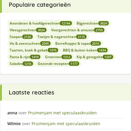
Populaire categorieën
Avondeten & hoofdgerechten
Bijgerechten
12144
3824
Vleesgerechten
Voorgerechten & amuses
3024
2759
Soepen
Toetjes & nagerechten
2120
2115
Vis & zeevruchten
Borrelhapjes & tapas
2095
2015
Taarten, koek & gebak
BBQ & buiten koken
1975
1434
Pasta & rijst
Groenten
Kip & gevogelte
1419
1312
1297
Salades
Gezonde recepten
1216
1177
Laatste reacties
anna
over
Pruimenjam met speculaaskruiden
Wilmie
over
Pruimenjam met speculaaskruiden