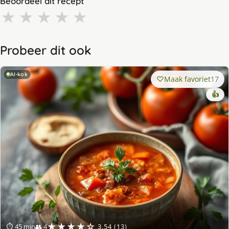
Beoordeel dit recept
★
★
★
★
★
Probeer dit ook
AI-kok
Maak favoriet
17
👍
★★★★☆
⏱ 45 min
👥 4
3.54 (13)