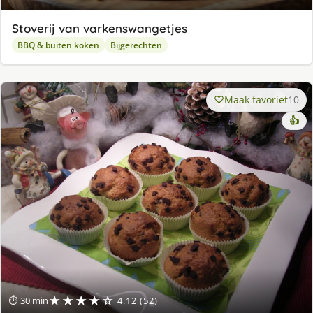
Stoverij van varkenswangetjes
BBQ & buiten koken
Bijgerechten
Maak favoriet
10
👍
★★★★☆
⏱ 30 min
4.12 (52)