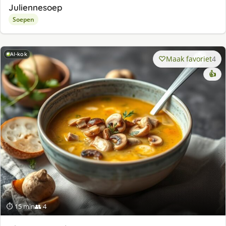
Juliennesoep
Soepen
AI-kok
Maak favoriet
4
👍
⏱ 15 min
👥 4