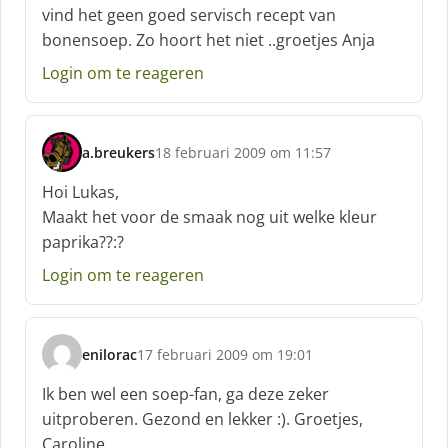
c
vind het geen goed servisch recept van
h
bonensoep. Zo hoort het niet ..groetjes Anja
r
e
Login om te reageren
e
f
:
a.breukers
18 februari 2009 om 11:57
s
c
Hoi Lukas,
h
Maakt het voor de smaak nog uit welke kleur
r
paprika??:?
e
e
Login om te reageren
f
:
enilorac
17 februari 2009 om 19:01
s
c
Ik ben wel een soep-fan, ga deze zeker
h
uitproberen. Gezond en lekker :). Groetjes,
r
Caroline