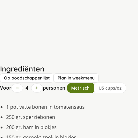
Ingrediënten
Op boodschappenlijst
Plan in weekmenu
−
+
Voor
4
personen
Metrisch
US cups/oz
1 pot witte bonen in tomatensaus
250 gr. sperziebonen
200 gr. ham in blokjes
150 gr. gerookt spek in blokjes