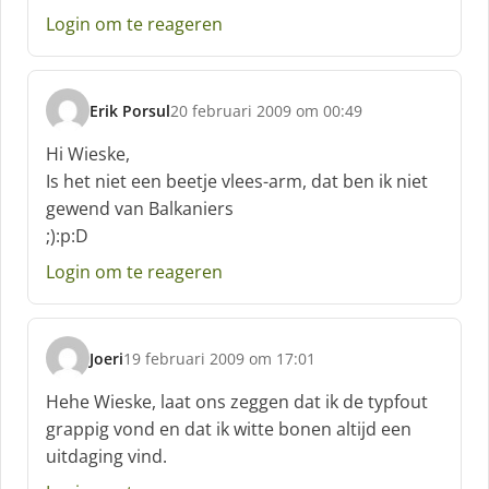
Login om te reageren
Erik Porsul
20 februari 2009 om 00:49
s
c
Hi Wieske,
h
Is het niet een beetje vlees-arm, dat ben ik niet
r
gewend van Balkaniers
e
;):p:D
e
f
Login om te reageren
:
Joeri
19 februari 2009 om 17:01
s
c
Hehe Wieske, laat ons zeggen dat ik de typfout
h
grappig vond en dat ik witte bonen altijd een
r
uitdaging vind.
e
e