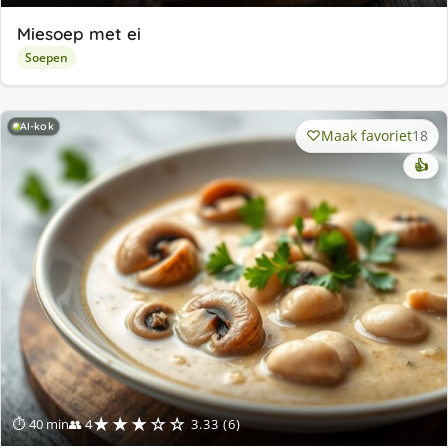
Miesoep met ei
Soepen
AI-kok
Maak favoriet
18
👍
★★★☆☆
⏱ 40 min
👥 4
3.33 (6)