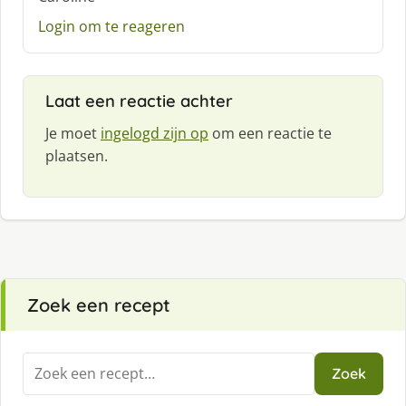
e
e
Login om te reageren
f
:
Laat een reactie achter
Je moet
ingelogd zijn op
om een reactie te
plaatsen.
Zoek een recept
Zoeken
Zoek
naar: