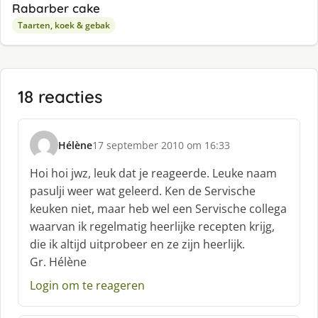
Rabarber cake
Taarten, koek & gebak
18 reacties
Hélène
17 september 2010 om 16:33
s
c
Hoi hoi jwz, leuk dat je reageerde. Leuke naam
h
pasulji weer wat geleerd. Ken de Servische
r
keuken niet, maar heb wel een Servische collega
e
waarvan ik regelmatig heerlijke recepten krijg,
e
f
die ik altijd uitprobeer en ze zijn heerlijk.
:
Gr. Hélène
Login om te reageren