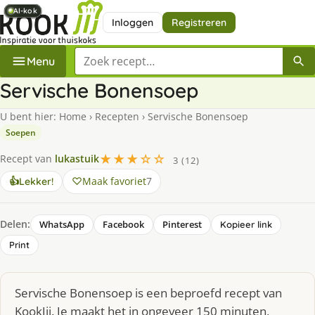
AI-kok
AI-kok
AI-kok
AI-kok
AI-kok
AI-kok
AI-kok
Inloggen
Registreren
Zoek een recept
Menu
Servische Bonensoep
U bent hier:
Home
›
Recepten
›
Servische Bonensoep
Soepen
★★★☆☆
Recept van
lukastuik
3 (12)
Maak favoriet
7
👍
Lekker!
Delen:
WhatsApp
Facebook
Pinterest
Kopieer link
Print
Servische Bonensoep is een beproefd recept van
KookJij. Je maakt het in ongeveer 150 minuten,