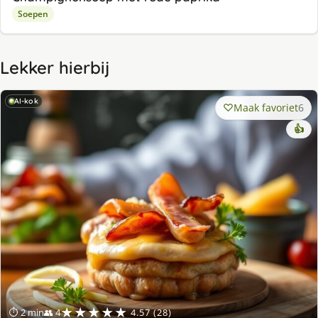
Soepen
Lekker hierbij
AI-kok
Maak favoriet
6
👍
★★★★★
⏱ 2 min
👥 4
4.57 (28)