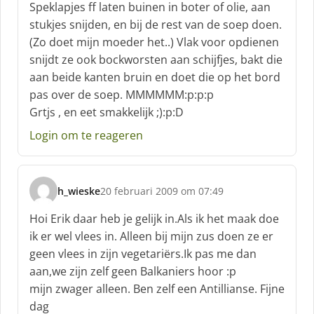
Speklapjes ff laten buinen in boter of olie, aan
e
stukjes snijden, en bij de rest van de soep doen.
e
f
(Zo doet mijn moeder het..) Vlak voor opdienen
:
snijdt ze ook bockworsten aan schijfjes, bakt die
aan beide kanten bruin en doet die op het bord
pas over de soep. MMMMMM:p:p:p
Grtjs , en eet smakkelijk ;):p:D
Login om te reageren
h_wieske
20 februari 2009 om 07:49
s
c
Hoi Erik daar heb je gelijk in.Als ik het maak doe
h
ik er wel vlees in. Alleen bij mijn zus doen ze er
r
geen vlees in zijn vegetariërs.Ik pas me dan
e
aan,we zijn zelf geen Balkaniers hoor :p
e
f
mijn zwager alleen. Ben zelf een Antillianse. Fijne
:
dag