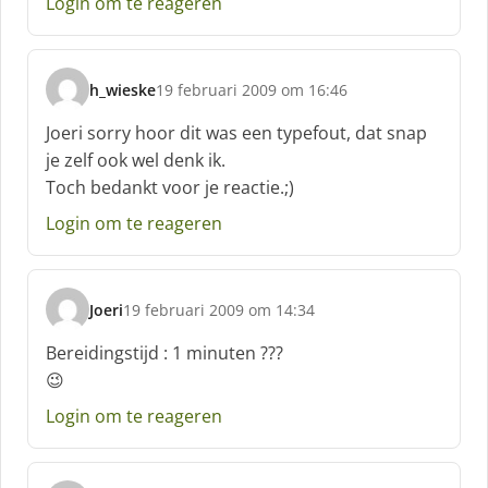
Login om te reageren
f
:
h_wieske
19 februari 2009 om 16:46
s
c
Joeri sorry hoor dit was een typefout, dat snap
h
je zelf ook wel denk ik.
r
Toch bedankt voor je reactie.;)
e
e
Login om te reageren
f
:
Joeri
19 februari 2009 om 14:34
s
c
Bereidingstijd : 1 minuten ???
h
😉
r
e
Login om te reageren
e
f
: