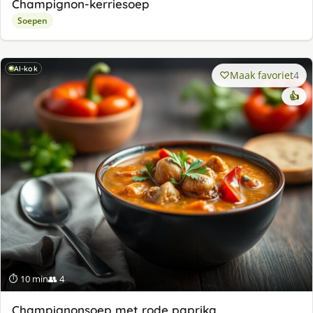
Champignon-kerriesoep
Soepen
AI-kok
Maak favoriet
4
👍
⏱ 10 min
👥 4
Champignonsoep met rode paprika