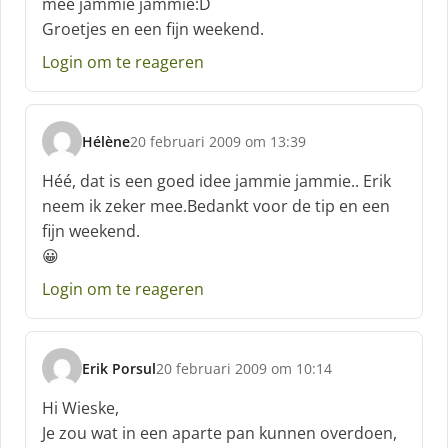
mee jammie jammie:D
r
Groetjes en een fijn weekend.
e
e
Login om te reageren
f
:
Hélène
20 februari 2009 om 13:39
s
c
Héé, dat is een goed idee jammie jammie.. Erik
h
neem ik zeker mee.Bedankt voor de tip en een
r
fijn weekend.
e
😀
e
f
Login om te reageren
:
Erik Porsul
20 februari 2009 om 10:14
s
c
Hi Wieske,
h
Je zou wat in een aparte pan kunnen overdoen,
r