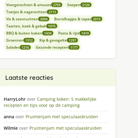
Voorgerechten & amuses
Soepen
2759
2120
Toetjes & nagerechten
2115
Vis & zeevruchten
Borrelhapjes & tapas
2094
2015
Taarten, koek & gebak
1975
BBQ & buiten koken
Pasta & rijst
1434
1419
Groenten
Kip & gevogelte
1312
1297
Salades
Gezonde recepten
1216
1177
Laatste reacties
HarryLohr
over
Camping koken: 5 makkelijke
recepten en tips voor op de camping
anna
over
Pruimenjam met speculaaskruiden
Wilmie
over
Pruimenjam met speculaaskruiden