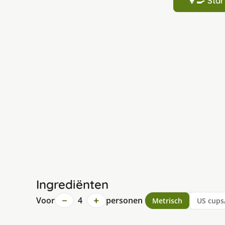
👩‍🍳 St
Ingrediënten
−
+
Voor
4
personen
Metrisch
US cups