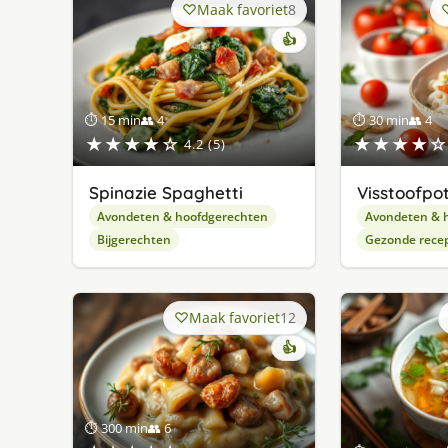
Maak favoriet
8
👍
⏱ 15 min
👥 4
⏱ 30 min
👥 4
★★★★☆
★★★★☆
4.2 (5)
Spinazie Spaghetti
Visstoofpot
Avondeten & hoofdgerechten
Avondeten & 
Bijgerechten
Gezonde rece
Maak favoriet
12
👍
⏱ 300 min
👥 6