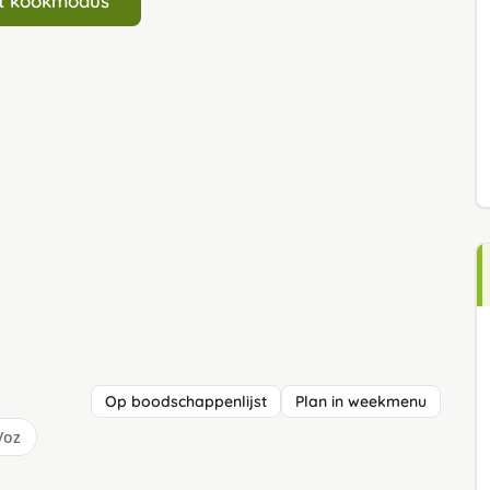
art kookmodus
Op boodschappenlijst
Plan in weekmenu
/oz