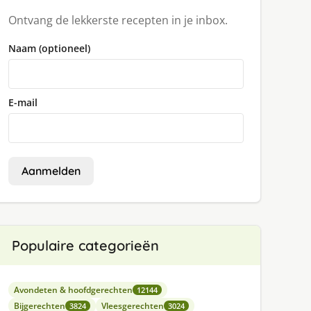
Ontvang de lekkerste recepten in je inbox.
Naam (optioneel)
E-mail
Aanmelden
Populaire categorieën
Avondeten & hoofdgerechten
12144
Bijgerechten
Vleesgerechten
3824
3024