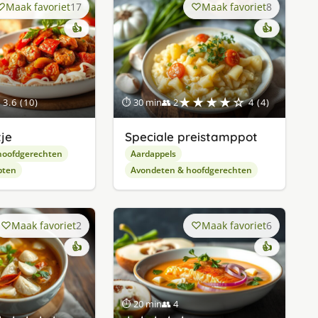
Maak favoriet
17
Maak favoriet
8
👍
👍
★★★★☆
3.6 (10)
⏱ 30 min
👥 2
4 (4)
je
Speciale preistamppot
hoofdgerechten
Aardappels
pten
Avondeten & hoofdgerechten
Maak favoriet
2
Maak favoriet
6
👍
👍
⏱ 20 min
👥 4