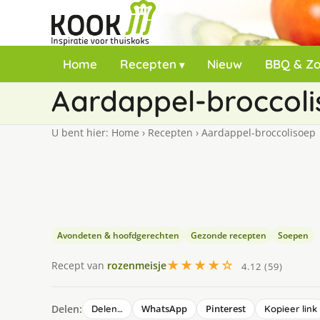
Home
Recepten
Nieuw
BBQ & Z
Aardappel-broccol
U bent hier:
Home
›
Recepten
›
Aardappel-broccolisoep
Avondeten & hoofdgerechten
Gezonde recepten
Soepen
★★★★☆
Recept van
rozenmeisje
4.12 (59)
Delen:
WhatsApp
Pinterest
Delen…
Kopieer link