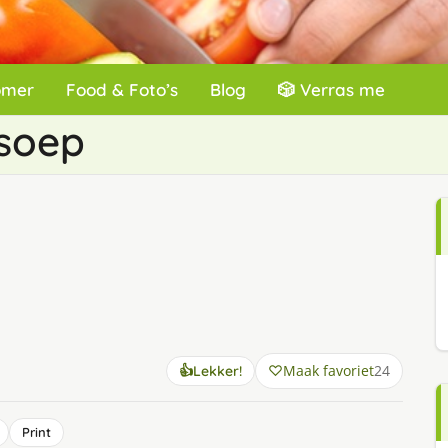
omer
Food & Foto’s
Blog
🎲 Verras me
isoep
Maak favoriet
24
👍
Lekker!
Print