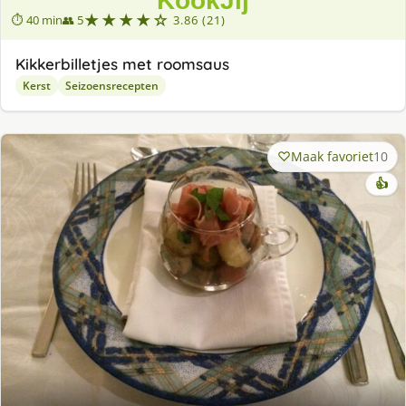
★★★★☆
⏱ 40 min
👥 5
3.86 (21)
Kikkerbilletjes met roomsaus
Kerst
Seizoensrecepten
Maak favoriet
10
👍