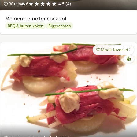
★★★★★
⏱ 30 min
👥 6
4.5 (4)
Meloen-tomatencocktail
BBQ & buiten koken
Bijgerechten
Maak favoriet
1
👍