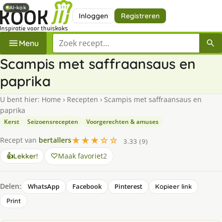
AI-kok
AI-kok
Inloggen
Registreren
Zoek een recept
Menu
Scampis met saffraansaus en
paprika
U bent hier:
Home
›
Recepten
›
Scampis met saffraansaus en
paprika
Kerst
Seizoensrecepten
Voorgerechten & amuses
★★★☆☆
Recept van
bertallers
3.33 (9)
Maak favoriet
2
👍
Lekker!
Delen:
WhatsApp
Facebook
Pinterest
Kopieer link
Print