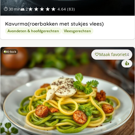
★★★★★
⏱ 30 min
👥 2
4.64 (83)
Kavurma(roerbakken met stukjes vlees)
Avondeten & hoofdgerechten
Vleesgerechten
AI-kok
Maak favoriet
4
👍