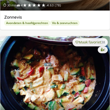
★★★★★
⏱ 30 min
👥 4
4.63 (78)
Zonnevis
Avondeten & hoofdgerechten
Vis & zeevruchten
Maak favoriet
38
ke
👍
1
lek
ge