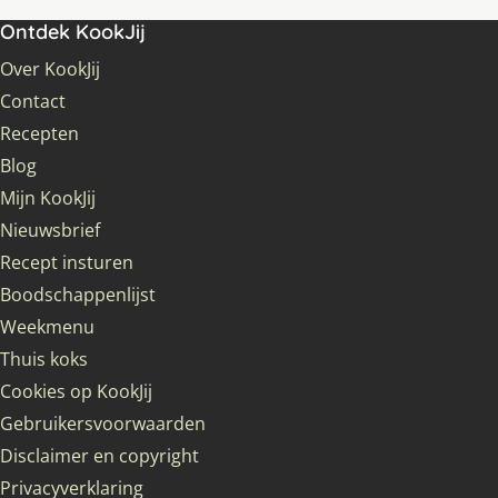
Ontdek KookJij
Over KookJij
Contact
Recepten
Blog
Mijn KookJij
Nieuwsbrief
Recept insturen
Boodschappenlijst
Weekmenu
Thuis koks
Cookies op KookJij
Gebruikersvoorwaarden
Disclaimer en copyright
Privacyverklaring