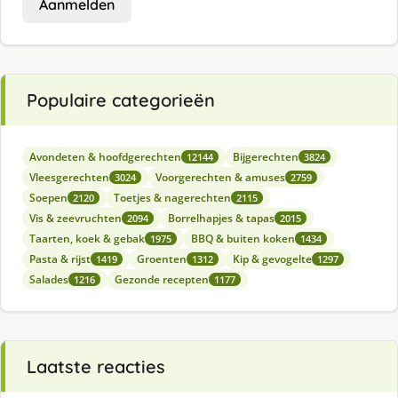
Aanmelden
Populaire categorieën
Avondeten & hoofdgerechten
Bijgerechten
12144
3824
Vleesgerechten
Voorgerechten & amuses
3024
2759
Soepen
Toetjes & nagerechten
2120
2115
Vis & zeevruchten
Borrelhapjes & tapas
2094
2015
Taarten, koek & gebak
BBQ & buiten koken
1975
1434
Pasta & rijst
Groenten
Kip & gevogelte
1419
1312
1297
Salades
Gezonde recepten
1216
1177
Laatste reacties