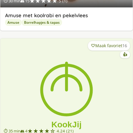
★★★★★
⏱ 30 min
👥 15
5 (1)
Amuse met koolrabi en pekelvlees
Amuse
Borrelhapjes & tapas
Maak favoriet
16
👍
★★★★☆
⏱ 35 min
👥 4
4.24 (21)