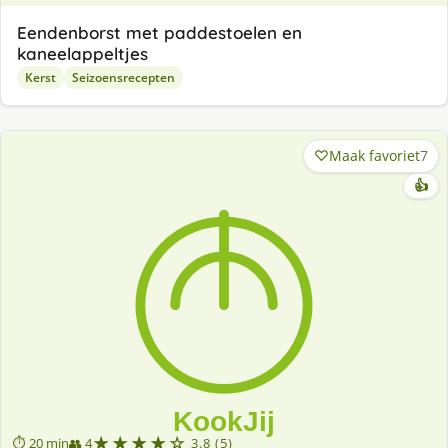
Eendenborst met paddestoelen en
kaneelappeltjes
Kerst
Seizoensrecepten
Maak favoriet
7
👍
★★★★☆
⏱ 20 min
👥 4
3.8 (5)