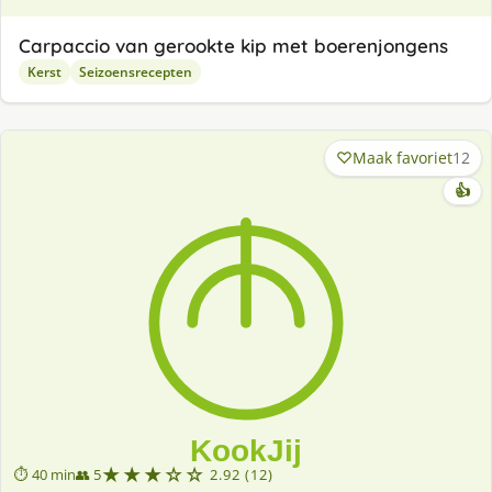
Carpaccio van gerookte kip met boerenjongens
Kerst
Seizoensrecepten
Maak favoriet
12
👍
★★★☆☆
⏱ 40 min
👥 5
2.92 (12)