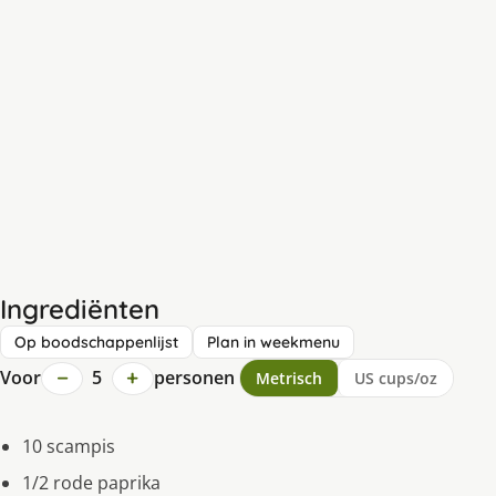
Ingrediënten
Op boodschappenlijst
Plan in weekmenu
−
+
Voor
5
personen
Metrisch
US cups/oz
10 scampis
1/2 rode paprika