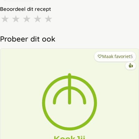
Beoordeel dit recept
★
★
★
★
★
Probeer dit ook
Maak favoriet
5
👍