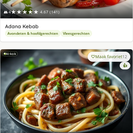
★★★★★
👥 4
4.67 (141)
Adana Kebab
Avondeten & hoofdgerechten
Vleesgerechten
AI-kok
Maak favoriet
12
👍