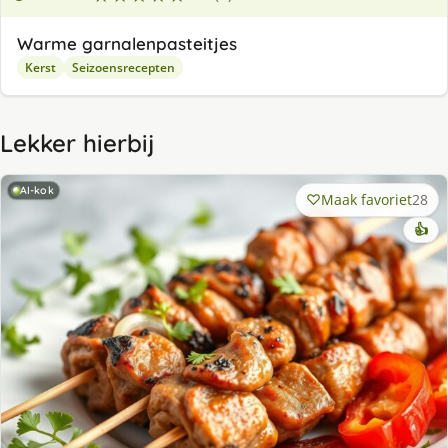
Warme garnalenpasteitjes
Kerst
Seizoensrecepten
Lekker hierbij
AI-kok
Maak favoriet
28
👍