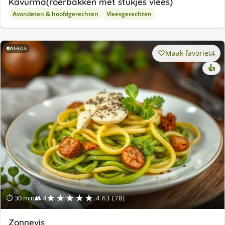
Kavurma(roerbakken met stukjes vlees)
Avondeten & hoofdgerechten
Vleesgerechten
AI-kok
Maak favoriet
4
👍
★★★★★
⏱ 30 min
👥 4
4.63 (78)
Zonnevis