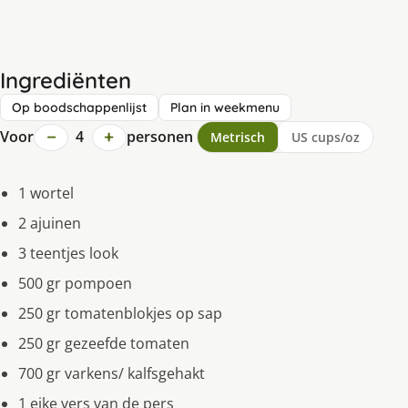
Ingrediënten
Op boodschappenlijst
Plan in weekmenu
−
+
Voor
4
personen
Metrisch
US cups/oz
1 wortel
2 ajuinen
3 teentjes look
500 gr pompoen
250 gr tomatenblokjes op sap
250 gr gezeefde tomaten
700 gr varkens/ kalfsgehakt
1 eike vers van de pers