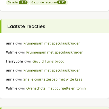
Salades
Gezonde recepten
1216
1177
Laatste reacties
anna
over
Pruimenjam met speculaaskruiden
Wilmie
over
Pruimenjam met speculaaskruiden
HarryLohr
over
Gevuld Turks brood
anna
over
Pruimenjam met speculaaskruiden
anna
over
Snelle courgettesoep met witte kaas
Wilmie
over
Ovenschotel met courgette en tonijn