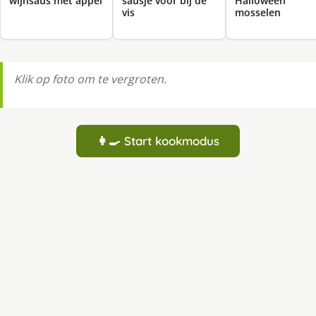
wijnsaus met appel
sausje voor bij de
Halloween
vis
mosselen
Klik op foto om te vergroten.
👩‍🍳 Start kookmodus