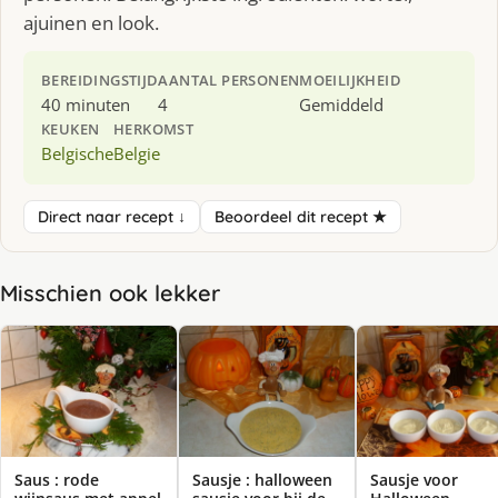
ajuinen en look.
BEREIDINGSTIJD
AANTAL PERSONEN
MOEILIJKHEID
40 minuten
4
Gemiddeld
KEUKEN
HERKOMST
Belgische
Belgie
Direct naar recept ↓
Beoordeel dit recept ★
Misschien ook lekker
Saus : rode
Sausje : halloween
Sausje voor