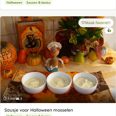
Halloween
Sauzen & basics
Maak favoriet
1
👍
⏱ 5 min
👥 3
Sausje voor Halloween mosselen