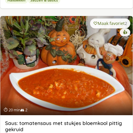
Halloween
Sauzen & basics
Maak favoriet
2
👍
⏱ 20 min
👥 2
Saus: tomatensaus met stukjes bloemkool pittig
gekruid