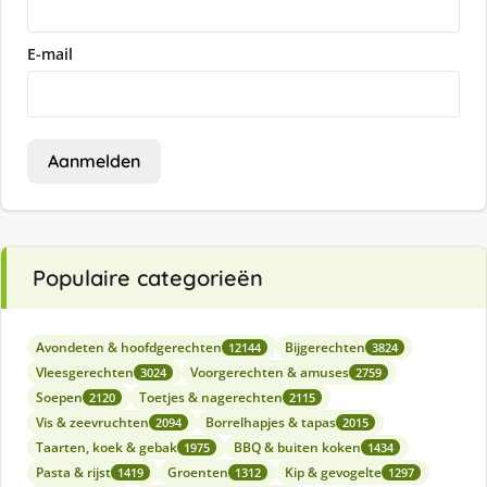
E-mail
Aanmelden
Populaire categorieën
Avondeten & hoofdgerechten
Bijgerechten
12144
3824
Vleesgerechten
Voorgerechten & amuses
3024
2759
Soepen
Toetjes & nagerechten
2120
2115
Vis & zeevruchten
Borrelhapjes & tapas
2094
2015
Taarten, koek & gebak
BBQ & buiten koken
1975
1434
Pasta & rijst
Groenten
Kip & gevogelte
1419
1312
1297