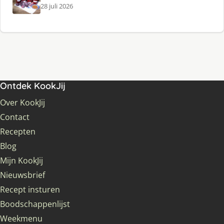
28 juli 2026
Ontdek KookJij
Over KookJij
Contact
Recepten
Blog
Mijn KookJij
Nieuwsbrief
Recept insturen
Boodschappenlijst
Weekmenu