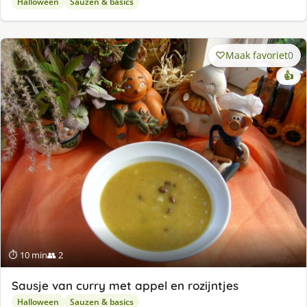
Halloween
Sauzen & basics
Maak favoriet
0
👍
⏱ 10 min
👥 2
Sausje van curry met appel en rozijntjes
Halloween
Sauzen & basics