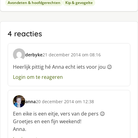
Avondeten & hoofdgerechten
Kip & gevogelte
4 reacties
derbyke
21 december 2014 om 08:16
s
c
Heerlijk pittig hé Anna echt iets voor jou 😉
h
Login om te reageren
r
e
e
f
anna
20 december 2014 om 12:38
:
s
c
Een eike is een eitje, vers van de pers 😉
h
Groetjes en een fijn weekend!
r
Anna.
e
e