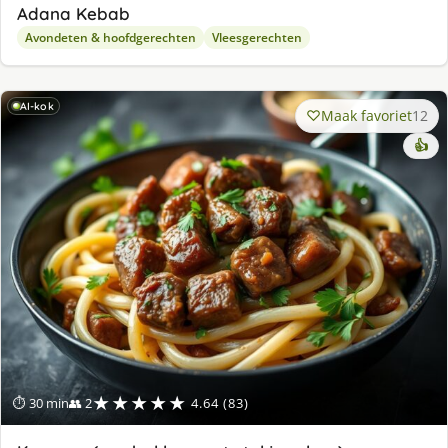
Adana Kebab
Avondeten & hoofdgerechten
Vleesgerechten
AI-kok
Maak favoriet
12
👍
★★★★★
⏱ 30 min
👥 2
4.64 (83)