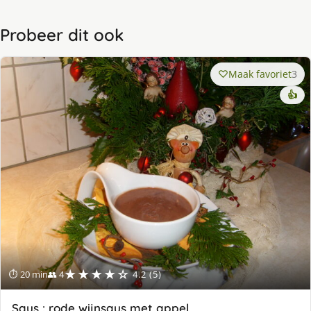
Probeer dit ook
Maak favoriet
3
👍
★★★★☆
⏱ 20 min
👥 4
4.2 (5)
Saus : rode wijnsaus met appel