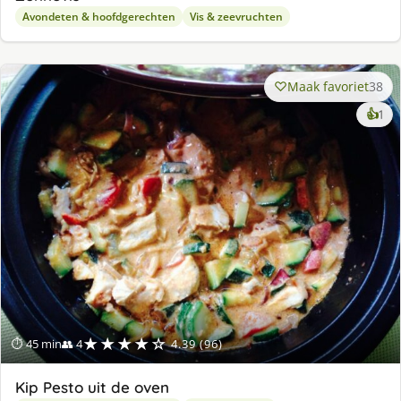
Avondeten & hoofdgerechten
Vis & zeevruchten
Maak favoriet
38
ke
👍
1
lek
ge
★★★★☆
⏱ 45 min
👥 4
4.39 (96)
Kip Pesto uit de oven