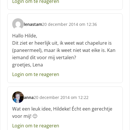
Login om te reageren
f
:
lenastam
20 december 2014 om 12:36
s
c
Hallo Hilde,
h
Dit ziet er heerlijk uit, ik weet wat chapelure is
r
(paneermeel), maar ik weet niet wat eike is. Kan
e
iemand dit voor mij vertalen?
e
f
groetjes, Lena
:
Login om te reageren
anna
20 december 2014 om 12:22
s
c
Wat een leuk idee, Hildeke! Écht een gerechtje
h
voor mij! 🙂
r
e
Login om te reageren