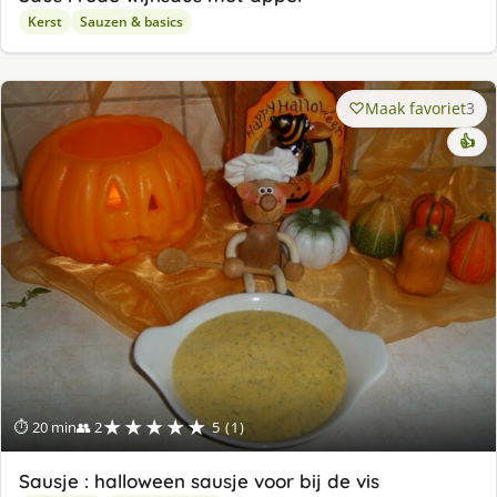
Kerst
Sauzen & basics
Maak favoriet
3
👍
★★★★★
⏱ 20 min
👥 2
5 (1)
Sausje : halloween sausje voor bij de vis