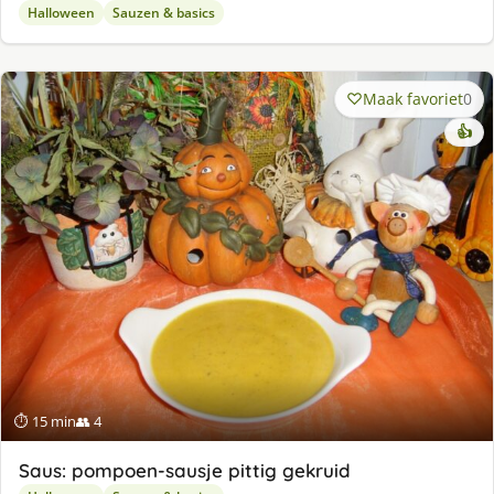
Halloween
Sauzen & basics
Maak favoriet
0
👍
⏱ 15 min
👥 4
Saus: pompoen-sausje pittig gekruid