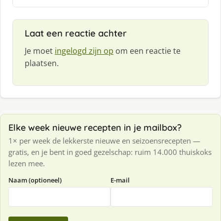
e
f
:
Laat een reactie achter
Je moet
ingelogd zijn op
om een reactie te
plaatsen.
Elke week nieuwe recepten in je mailbox?
1× per week de lekkerste nieuwe en seizoensrecepten —
gratis, en je bent in goed gezelschap: ruim 14.000 thuiskoks
lezen mee.
Naam (optioneel)
E-mail