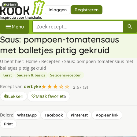
AI-kok
AI-kok
Inloggen
Registreren
Zoek een recept
Menu
Saus: pompoen-tomatensaus
met balletjes pittig gekruid
U bent hier:
Home
›
Recepten
›
Saus: pompoen-tomatensaus met
balletjes pittig gekruid
Kerst
Sauzen & basics
Seizoensrecepten
★★★☆☆
Recept van
derbyke
2.67 (3)
Maak favoriet
6
👍
Lekker!
Delen:
WhatsApp
Facebook
Pinterest
Kopieer link
Print