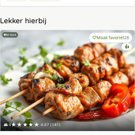
Lekker hierbij
AI-kok
Maak favoriet
28
👍
★★★★★
👥 4
4.67 (141)