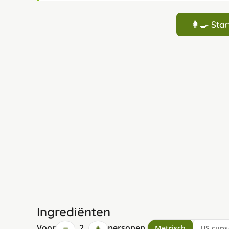
👩‍🍳 St
Ingrediënten
−
+
Voor
2
personen
Metrisch
US cups