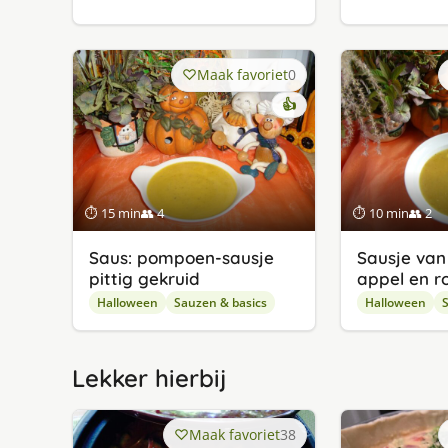
Maak favoriet
0
👍
⏱ 15 min
👥 4
⏱ 10 min
👥 2
Saus: pompoen-sausje
Sausje van
pittig gekruid
appel en ro
Halloween
Sauzen & basics
Halloween
S
Lekker hierbij
Maak favoriet
38