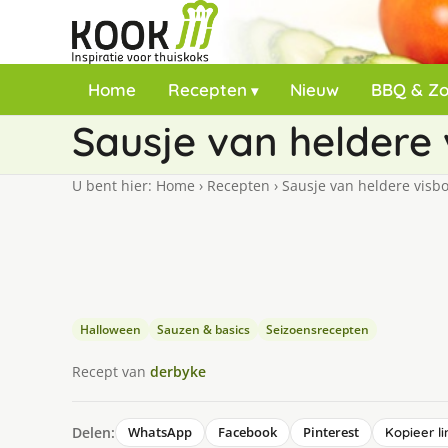
Home
Recepten
Nieuw
BBQ & Z
Sausje van heldere 
U bent hier:
Home
›
Recepten
›
Sausje van heldere visbo
Halloween
Sauzen & basics
Seizoensrecepten
Recept van
derbyke
Delen:
WhatsApp
Facebook
Pinterest
Kopieer li