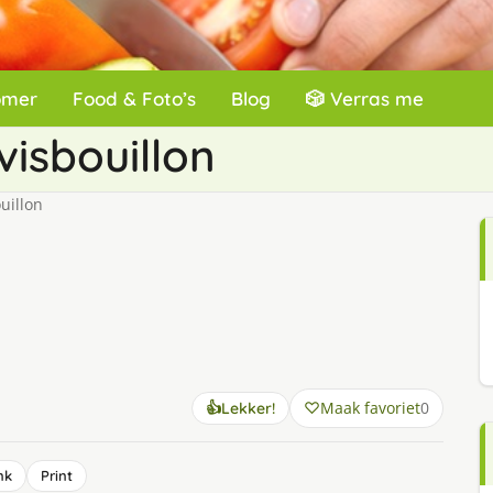
omer
Food & Foto’s
Blog
🎲 Verras me
visbouillon
uillon
Maak favoriet
0
👍
Lekker!
nk
Print