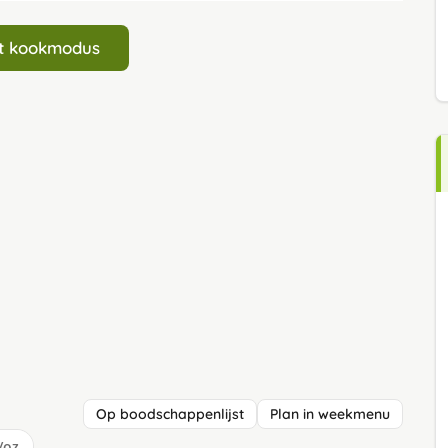
art kookmodus
Op boodschappenlijst
Plan in weekmenu
/oz