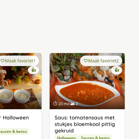
Maak favoriet
1
Maak favoriet
2
👍
👍
⏱ 20 min
👥 2
r Halloween
Saus: tomatensaus met
stukjes bloemkool pittig
gekruid
auzen & basics
Halloween
Sauzen & basics