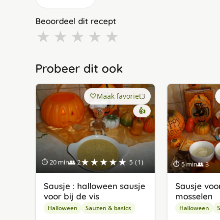
Beoordeel dit recept
★
★
★
★
★
Probeer dit ook
Maak favoriet
3
👍
★★★★★
⏱ 20 min
👥 2
5 (1)
⏱ 5 min
👥 3
Sausje : halloween sausje
Sausje voo
voor bij de vis
mosselen
Halloween
Sauzen & basics
Halloween
S