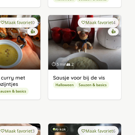
Maak favoriet
0
Maak favoriet
4
👍
👍
⏱ 5 min
👥 2
 curry met
Sausje voor bij de vis
zijntjes
Halloween
Sauzen & basics
auzen & basics
AI-kok
Maak favoriet
3
Maak favoriet
6