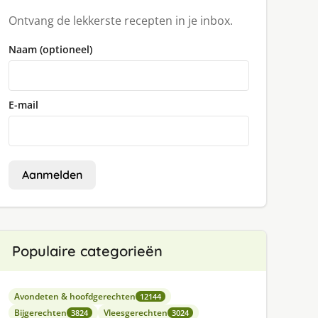
Ontvang de lekkerste recepten in je inbox.
Naam (optioneel)
E-mail
Aanmelden
Populaire categorieën
Avondeten & hoofdgerechten
12144
Bijgerechten
Vleesgerechten
3824
3024