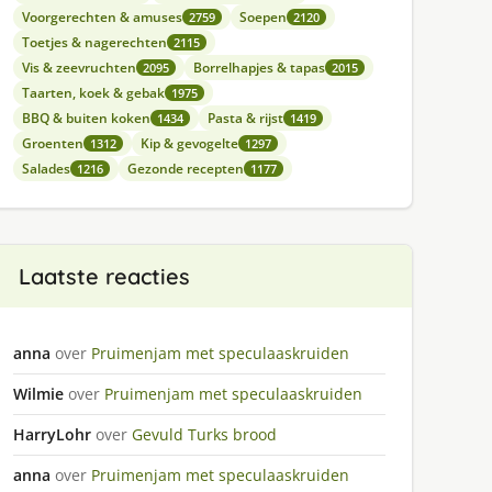
Voorgerechten & amuses
Soepen
2759
2120
Toetjes & nagerechten
2115
Vis & zeevruchten
Borrelhapjes & tapas
2095
2015
Taarten, koek & gebak
1975
BBQ & buiten koken
Pasta & rijst
1434
1419
Groenten
Kip & gevogelte
1312
1297
Salades
Gezonde recepten
1216
1177
Laatste reacties
anna
over
Pruimenjam met speculaaskruiden
Wilmie
over
Pruimenjam met speculaaskruiden
HarryLohr
over
Gevuld Turks brood
anna
over
Pruimenjam met speculaaskruiden