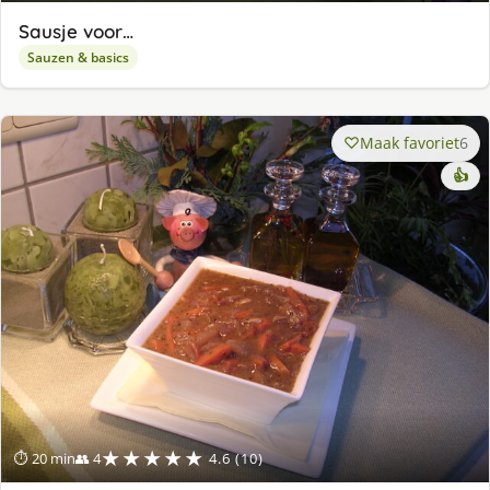
Sausje voor…
Sauzen & basics
Maak favoriet
6
👍
★★★★★
⏱ 20 min
👥 4
4.6 (10)