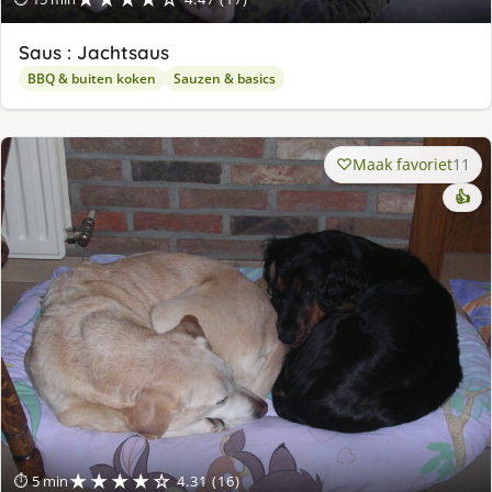
Saus : Jachtsaus
BBQ & buiten koken
Sauzen & basics
Maak favoriet
11
👍
★★★★☆
⏱ 5 min
4.31 (16)