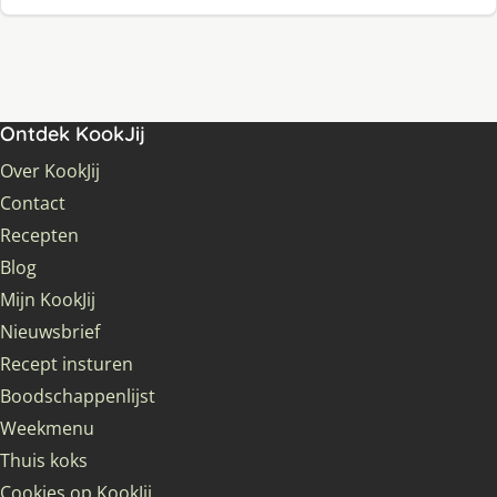
Ontdek KookJij
Over KookJij
Contact
Recepten
Blog
Mijn KookJij
Nieuwsbrief
Recept insturen
Boodschappenlijst
Weekmenu
Thuis koks
Cookies op KookJij