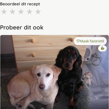
Beoordeel dit recept
★
★
★
★
★
Probeer dit ook
Maak favoriet
8
👍