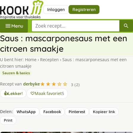
Inloggen
Registreren
Zoek een recept
Menu
Saus : mascarponesaus met een
citroen smaakje
U bent hier:
Home
›
Recepten
›
Saus : mascarponesaus met een
citroen smaakje
Sauzen & basics
★★★☆☆
Recept van
derbyke
3 (2)
Maak favoriet
5
👍
Lekker!
Delen:
WhatsApp
Facebook
Pinterest
Kopieer link
Print