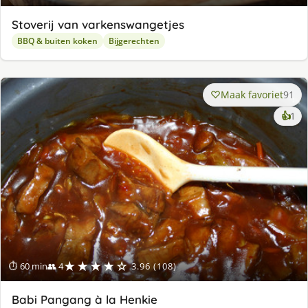
Stoverij van varkenswangetjes
BBQ & buiten koken
Bijgerechten
Maak favoriet
91
ke
👍
1
lek
ge
★★★★☆
⏱ 60 min
👥 4
3.96 (108)
Babi Pangang à la Henkie