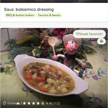
Saus: balsamico dressing
BBQ & buiten koken
Sauzen & basics
Maak favoriet
1
👍
★★★★☆
⏱ 10 min
👥 2
4.42 (12)