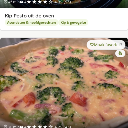
★★★★☆
⏱ 45 min
👥 4
4.39 (96)
Kip Pesto uit de oven
Avondeten & hoofdgerechten
Kip & gevogelte
Maak favoriet
3
👍
★★★★☆
⏱ 70 min
👥 4
4.29 (45)