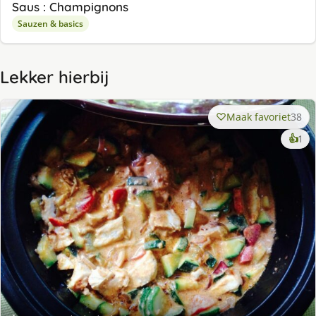
Saus : Champignons
Sauzen & basics
Lekker hierbij
Maak favoriet
38
ke
👍
1
lek
ge