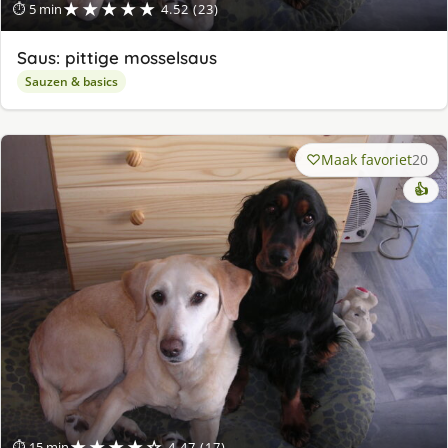
★★★★★
⏱ 5 min
4.52 (23)
Saus: pittige mosselsaus
Sauzen & basics
Maak favoriet
20
👍
★★★★☆
⏱ 15 min
4.47 (17)