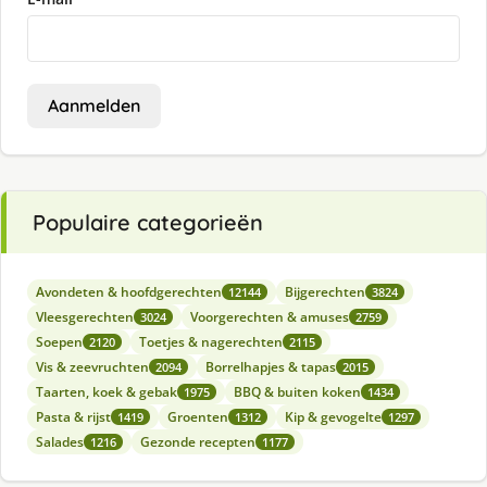
Aanmelden
Populaire categorieën
Avondeten & hoofdgerechten
Bijgerechten
12144
3824
Vleesgerechten
Voorgerechten & amuses
3024
2759
Soepen
Toetjes & nagerechten
2120
2115
Vis & zeevruchten
Borrelhapjes & tapas
2094
2015
Taarten, koek & gebak
BBQ & buiten koken
1975
1434
Pasta & rijst
Groenten
Kip & gevogelte
1419
1312
1297
Salades
Gezonde recepten
1216
1177