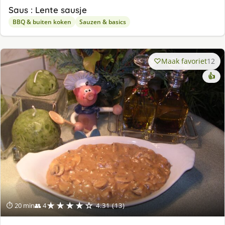
Saus : Lente sausje
BBQ & buiten koken
Sauzen & basics
Maak favoriet
12
👍
★★★★☆
⏱ 20 min
👥 4
4.31 (13)