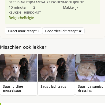
BEREIDINGSTIJD
AANTAL PERSONEN
MOEILIJKHEID
10 minuten
2
Makkelijk
KEUKEN
HERKOMST
Belgische
Belgie
Direct naar recept ↓
Beoordeel dit recept ★
Misschien ook lekker
Saus: pittige
Saus : Jachtsaus
Saus: balsamico
mosselsaus
dressing