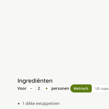
Ingrediënten
−
+
Voor
2
personen
Metrisch
US cups
1 dikke eetappelsien