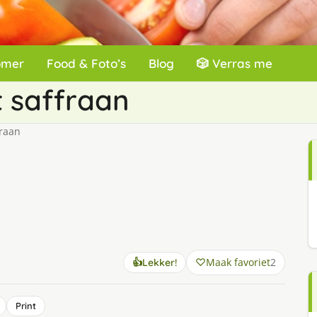
omer
Food & Foto’s
Blog
🎲 Verras me
t saffraan
fraan
Maak favoriet
2
👍
Lekker!
Print