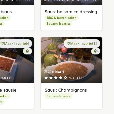
htsaus
Saus: balsamico dressing
 koken
BBQ & buiten koken
cs
Sauzen & basics
Maak favoriet
6
Maak favoriet
12
👍
👍
⏱ 20 min
👥 4
★★★★☆
4.6 (10)
4.31 (13)
e sausje
Saus : Champignons
 koken
Sauzen & basics
cs