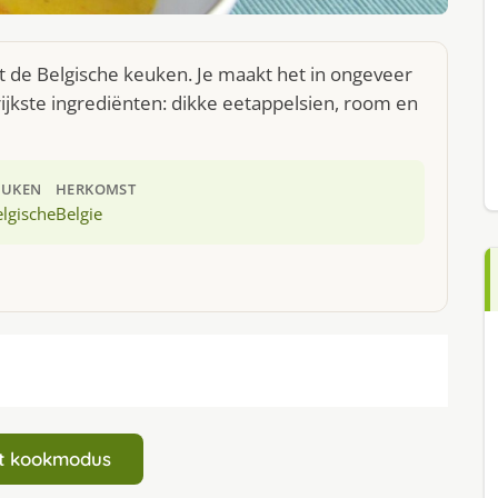
it de Belgische keuken. Je maakt het in ongeveer
jkste ingrediënten: dikke eetappelsien, room en
EUKEN
HERKOMST
lgische
Belgie
art kookmodus