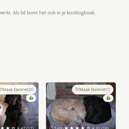
werkt. Als lid komt het ook in je kooklogboek.
Maak favoriet
20
Maak favoriet
11
👍
👍
★★☆
★★★★☆
4.47 (17)
⏱ 5 min
4.31 (16)