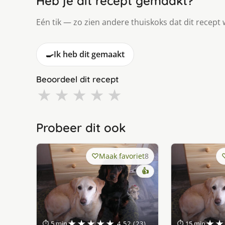
Heb je dit recept gemaakt?
Eén tik — zo zien andere thuiskoks dat dit recept 
🍳
Ik heb dit gemaakt
Beoordeel dit recept
★
★
★
★
★
Probeer dit ook
Maak favoriet
8
👍
★★★★★
★★
⏱ 5 min
4.52 (23)
⏱ 15 min