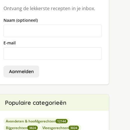
Ontvang de lekkerste recepten in je inbox.
Naam (optioneel)
E-mail
Aanmelden
Populaire categorieën
Avondeten & hoofdgerechten
12144
Bijgerechten
Vleesgerechten
3824
3024