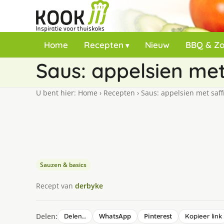
Home
Recepten
Nieuw
BBQ & Z
Saus: appelsien me
U bent hier:
Home
›
Recepten
›
Saus: appelsien met saf
Sauzen & basics
Recept van
derbyke
Delen:
WhatsApp
Pinterest
Delen…
Kopieer link