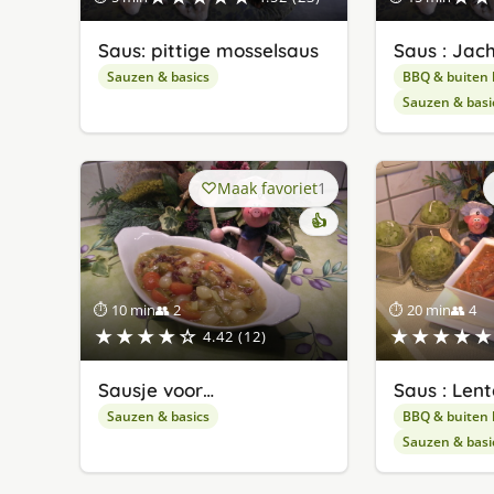
Saus: pittige mosselsaus
Saus : Jac
Sauzen & basics
BBQ & buiten
Sauzen & basi
Maak favoriet
1
👍
⏱ 10 min
👥 2
⏱ 20 min
👥 4
★★★★☆
★★★★★
4.42 (12)
Sausje voor…
Saus : Lent
Sauzen & basics
BBQ & buiten
Sauzen & basi