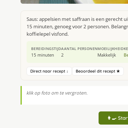
Saus: appelsien met saffraan is een gerecht u
15 minuten, genoeg voor 2 personen. Belangri
koffielepel visfond.
BEREIDINGSTIJD
AANTAL PERSONEN
MOEILIJKHEID
K
15 minuten
2
Makkelijk
Be
Direct naar recept ↓
Beoordeel dit recept ★
klik op foto om te vergroten.
👩‍🍳 St