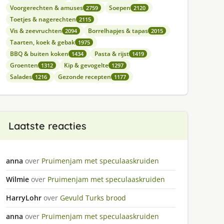
Voorgerechten & amuses
Soepen
2759
2120
Toetjes & nagerechten
2115
Vis & zeevruchten
Borrelhapjes & tapas
2094
2015
Taarten, koek & gebak
1975
BBQ & buiten koken
Pasta & rijst
1434
1419
Groenten
Kip & gevogelte
1312
1297
Salades
Gezonde recepten
1216
1177
Laatste reacties
anna
over
Pruimenjam met speculaaskruiden
Wilmie
over
Pruimenjam met speculaaskruiden
HarryLohr
over
Gevuld Turks brood
anna
over
Pruimenjam met speculaaskruiden